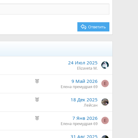
Ответить
24 Июл 2025
Elizaveta M.
Р
9 Май 2026
Е
е
Елена премудрая 69
к
Р
18 Дек 2025
о
е
Лейсан
м
к
е
Р
7 Янв 2026
о
н
Е
е
Елена премудрая 69
м
д
к
е
у
31 Авг 2025
о
н