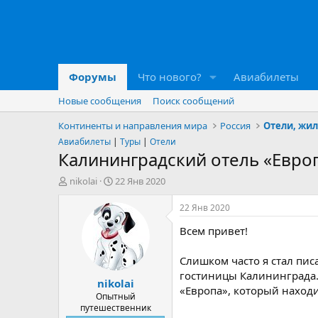
Форумы
Что нового?
Авиабилеты
Новые сообщения
Поиск сообщений
Континенты и направления мира
Россия
Отели, жил
Авиабилеты
|
Туры
|
Отели
Калининградский отель «Европ
А
Д
nikolai
22 Янв 2020
в
а
т
т
22 Янв 2020
о
а
Всем привет!
р
н
т
а
е
ч
Слишком часто я стал пис
м
а
гостиницы Калининграда. 
nikolai
ы
л
«Европа», который находи
а
Опытный
путешественник