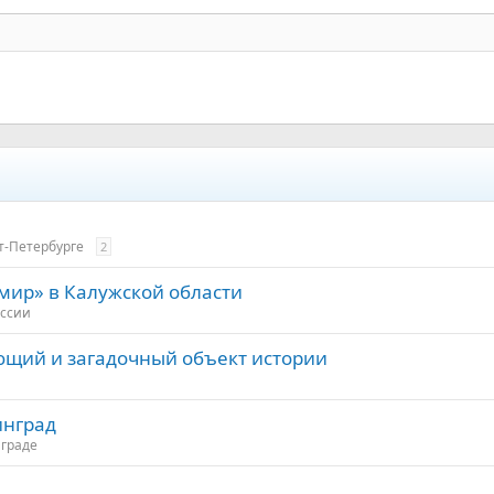
т-Петербурге
2
мир» в Калужской области
оссии
ующий и загадочный объект истории
инград
нграде