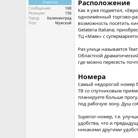
Расположение
Участник
Сообщения
168
Как я уже подметил, «Евр
Реакции
156
одноимённый торгово-раз
Город
Калининград
возможность посетить кин
Пол
Мужской
Gelateria Italiana; приоб
ТЦ «Маяк» с супермаркето
Раз улица называется Теат
Областной драматический 
где можно пересесть почт
Номера
Самый недорогой номер б
ТВ со спутниковым приёмни
планируете больше прогул
под рабочую зону. Душ с
Superior-номер, т.е. улуч
удобства, что и предыдущ
никакими другими удобст