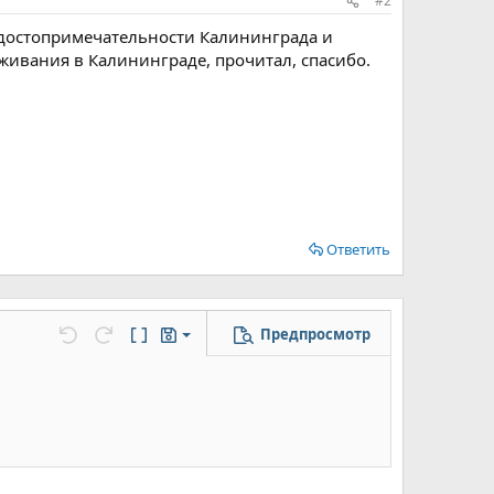
#2
о достопримечательности Калининграда и
оживания в Калининграде, прочитал, спасибо.
Ответить
Предпросмотр
Сохранить черновик
цу
но...
Отменить
Повторить
Переключить режим работы редактора
Черновики
Удалить черновик