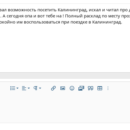
ивал возможность посетить Калининград, искал и читал пр
 А сегодня опа и вот тебе на ! Полный расклад по месту пр
окойно им воспользоваться при поездке в Калининград.
По левому краю
Обычный
Нумерованный список
ие
ифта
текста
полнительно...
Список
Выравнивание
Формат параграфа
Вставить ссылку
Вставить изображение
Смайлы
Медиа
Цитата
Вставить табли
Дополнитель
По центру
Заголовок 1
Маркированный список
ю линию
ный код
трочный спойлер
По правому краю
Увеличить отступ
Заголовок 2
Выравнивание текста
Уменьшить отступ
Заголовок 3