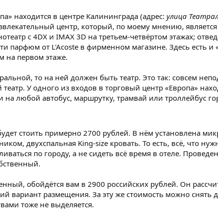
опа» находится в центре Калининграда (адрес:
улица Театрал
влекательный центр, который, по моему мнению, является 
отеатр с 4DX и IMAX 3D на третьем-четвёртом этажах; отве
рести парфюм от L'Acoste в фирменном магазине. Здесь есть 
м на первом этаже.
ральной, то на ней должен быть театр. Это так: совсем неп
театр. У одного из входов в торговый центр «Европа» нахо
и на любой автобус, маршрутку, трамвай или троллейбус гор
удет стоить примерно 2700 рублей. В нём установлена мик
ком, двухспальная King-size кровать. То есть, всё, что ну
иваться по городу, а не сидеть всё время в отеле. Проведе
обственный.
шенный, обойдётся вам в 2900 российских рублей. Он рассчи
ий вариант размещения. За эту же стоимость можно снять д
вами тоже не выделяется.