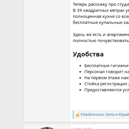
Теперь расскажу про сту
В 39 квадратных метрах у
полноценная кухня со вс
бесплатные купальные хал
Здесь же есть и апартаме
полностью почувствовать с
Удобства
Бесплатные гигиени
Персонал говорит на
На первом этаже нах
Стойка регистрации 
Предоставляются усл
EVladimirovna
,
Gerta
и
Юрий
Р
е
а