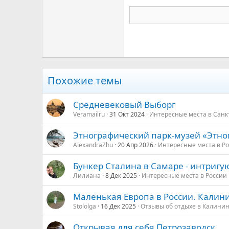
22
Tahoma
26
Times New Roman
Trebuchet MS
Verdana
Похожие темы
Средневековый Выборг
Veramailru
31 Окт 2024
Интересные места в Санк
Этнографический парк-музей «Этно
AlexandraZhu
20 Апр 2026
Интересные места в Р
Бункер Сталина в Самаре - интриг
Лилиана
8 Дек 2025
Интересные места в России
Маленькая Европа в России. Калин
Stololga
16 Дек 2025
Отзывы об отдыхе в Калини
Открывая для себя Петрозаводск