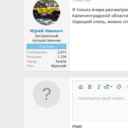
5 Фев 2020
к
ц
Я только вчера рассматр
и
и
Калининградской области.
:
Хороший отель, можно сп
Юрий Иваныч
Заслуженный
путешественник
Участник
Сообщения
2,415
Реакции
1,104
Город
Анапа
Пол
Мужской
9
Удалить форматирован
Жирный
Курсив
Размер шр
Цвет 
До
10
Напишите свой ответ...
Arial
Шрифт
Вставить горизонтальну
Спойлер
Зачёркнутый
Код
Подчёркнутый
Одностроч
Однос
12
Book Antiqua
15
Courier New
18
Georgia
Имя