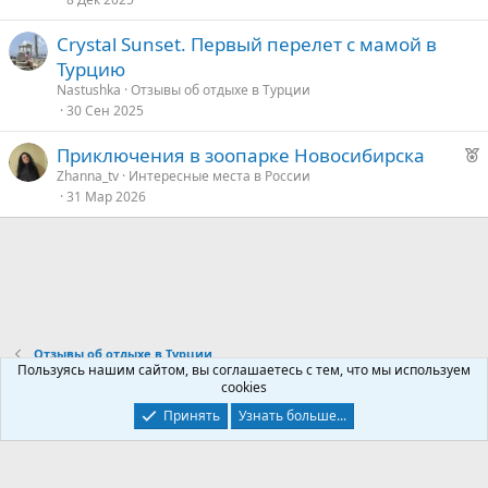
к
о
Crystal Sunset. Первый перелет с мамой в
Турцию
е
Nastushka
Отзывы об отдыхе в Турции
30 Сен 2025
д
у
Р
Приключения в зоопарке Новосибирска
е
е
Zhanna_tv
Интересные места в России
31 Мар 2026
к
о
е
д
у
Отзывы об отдыхе в Турции
е
Пользуясь нашим сайтом, вы соглашаетесь с тем, что мы используем
cookies
Контакты
Условия и правила
Политика конфиденциальности
Принять
Узнать больше...
Помощь
Главная
R
S
S