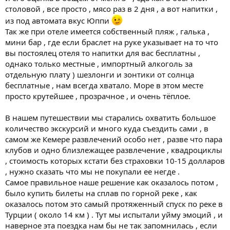
столовой , все просто , мясо раз в 2 дня , а вот напитки ,
из под автомата вкус Юппи
Так же при отеле имеется собственный пляж , галька ,
мини бар , где если браслет на руке указывает на то что
вы постоялец отеля то напитки для вас бесплатны ,
однако только местные , импортный алкоголь за
отдельную плату ) шезлонги и зонтики от солнца
бесплатные , нам всегда хватало. Море в этом месте
просто крутейшее , прозрачное , и очень тёплое.
В нашем путешествии мы старались охватить большое
количество экскурсий и много куда съездить сами , в
самом же Кемере развлечений особо нет , разве что пара
клубов и одно близлежащее развлечение , квадроциклы
, стоимость которых кстати без страховки 10-15 долларов
, нужно сказать что мы не покупали ее негде .
Самое правильное наше решение как оказалось потом ,
было купить билеты на сплав по горной реке , как
оказалось потом это самый протяженный спуск по реке в
Турции ( около 14 км ) . Тут мы испытали уйму эмоций , и
наверное эта поездка нам бы не так запомнилась , если