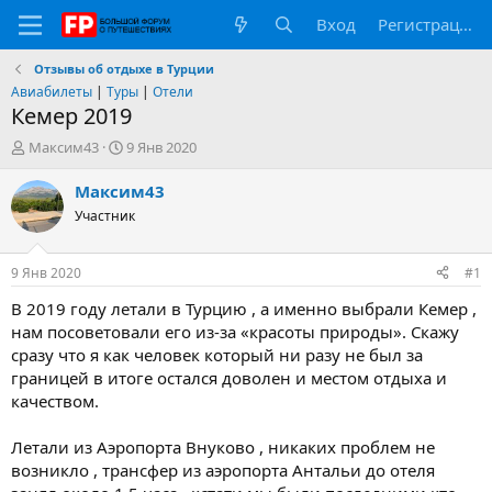
Вход
Регистрация
Отзывы об отдыхе в Турции
Авиабилеты
|
Туры
|
Отели
Кемер 2019
А
Д
Максим43
9 Янв 2020
в
а
т
т
Максим43
о
а
Участник
р
н
т
а
е
ч
9 Янв 2020
#1
м
а
ы
л
В 2019 году летали в Турцию , а именно выбрали Кемер ,
а
нам посоветовали его из-за «красоты природы». Скажу
сразу что я как человек который ни разу не был за
границей в итоге остался доволен и местом отдыха и
качеством.
Летали из Аэропорта Внуково , никаких проблем не
возникло , трансфер из аэропорта Антальи до отеля