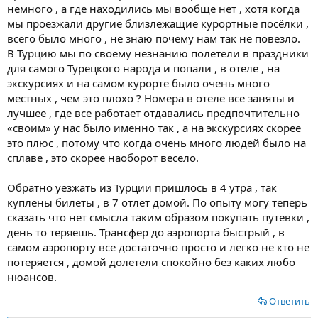
немного , а где находились мы вообще нет , хотя когда
мы проезжали другие близлежащие курортные посёлки ,
всего было много , не знаю почему нам так не повезло.
В Турцию мы по своему незнанию полетели в праздники
для самого Турецкого народа и попали , в отеле , на
экскурсиях и на самом курорте было очень много
местных , чем это плохо ? Номера в отеле все заняты и
лучшее , где все работает отдавались предпочтительно
«своим» у нас было именно так , а на экскурсиях скорее
это плюс , потому что когда очень много людей было на
сплаве , это скорее наоборот весело.
Обратно уезжать из Турции пришлось в 4 утра , так
куплены билеты , в 7 отлёт домой. По опыту могу теперь
сказать что нет смысла таким образом покупать путевки ,
день то теряешь. Трансфер до аэропорта быстрый , в
самом аэропорту все достаточно просто и легко не кто не
потеряется , домой долетели спокойно без каких любо
нюансов.
Ответить