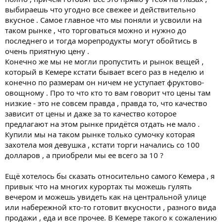
выбираешь что угодно все свежее и действительно
вкусное . Самое главное что мы поняли и усвоили на
таком рынке , что торговаться можно и нужно до
последнего и тогда морепродукты могут обойтись в
очень приятную цену .
Конечно же мы не могли пропустить и рынок вещей ,
который в Кемере кстати бывает всего раз в неделю и
конечно по размерам он ничем не уступает фруктово-
овощному . Про то что кто то вам говорит что цены там
низкие - это не совсем правда , правда то, что качество
зависит от цены и даже за то качество которое
предлагают на этом рынке придётся отдать не мало .
Купили мы на таком рынке только сумочку которая
захотела моя девушка , кстати торги начались со 100
долларов , а приобрели мы ее всего за 10 ?
Ещё хотелось бы сказать относительно самого Кемера , я
привык что на многих курортах ты можешь гулять
вечером и можешь увидеть как на центральной улице
или набережной кто-то готовит вкусности , разного вида
продажи , еда и все прочее. В Кемере такого к сожалению