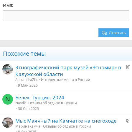
15
Georgia
Выравнивание текста
Имя
Заголовок 3
18
Tahoma
22
Times New Roman
26
Trebuchet MS
Ответить
Verdana
Похожие темы
Р
Этнографический парк-музей «Этномир» в
е
Калужской области
к
AlexandraZhu
Интересные места в России
о
9 Май 2026
Белек. Турция. 2024
е
N
Nastik
Отзывы об отдыхе в Турции
30 Сен 2025
д
у
Р
Мыс Маячный на Камчатке на снегоходе
е
е
МаринаКамча
Отзывы об отдыхе в России
8 Дек 2025