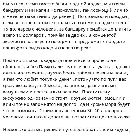
бы мы со всеми вместе были в одной лодке , мы взяли
байдарку и ни капли не пожалели , таких эмоций лично
я не испытывал никогда ранее ) . По стоимости поездки ,
если вы просто хотите поплыть со всеми в лодке около
15 долларов с человека , за байдарку придётся доплатить
всего 10 долларов , причём за двоих . В конце этой
экскурсии вас вкусно покормят и предложат к продаже
ваши фото-видео кадры сплава по реке .
Помимо сплава , квадроциклов и всего прочего не
обошлось и без Памуккале , тут все по стандарту , однако
очень долго ехать , нужно брать побольше еды и воды ,
а тем кто любит покупки денег , потому что по пути вас
сразу же завезут в 3 места , за вином , различными
камушками и постельным бельём . Посетить эту
экскурсию однозначно стоит , крутые фотки , эмоции и
виды точно запомнятся на долго , да и кроме моря будет
что вспомнить . Стоимость экскурсии 30-40 долларов с
человека , однако в дороге вы потратите ещё столько же.
Несколько раз мы решили путешествовать своим ходом ,