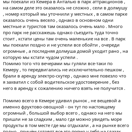
мы поехали из Кемера в Анталью в парк аттракционов ,
на самом деле это оказалось не сложно , сели в долмушу
, номер который мы уточнили у местных , в самом парке
оказалось очень весело , однако в основном одни
местные и туристов там оказалось очень мало . Много
про парк не расскажешь однако съездить туда точно
стоит , кстати цены там очень маленькие на все . В парк
мы поехали поздно и не успели все обойти , очереди
огромные , а последняя долмуша домой уходит рано , на
которую мы кстати чудом успели .
Помимо того что вечерами мы гуляли все-таки по
Кемеру , то передвигались не исключительно пешком ,
брали в аренду электро-скутер , однако мне повезло что
я захватил с собой водительское удостоверение , без
него в аренду к сожалению ничего взять не получится .
Помимо всего в Кемере удивил рынок , не вещевой а
именно фруктово-овощной - он тут по настоящему
огромный , большой выбор всего , однако на него мы
пришли не за сладким , мало где можно увидеть море
продукты в том месте где мы отдыхали , а на рынке всего
полно , причём готовят все это прямо у тебя на глазах ,