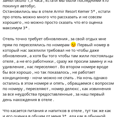
занял около 1,5 часа , кстати мы были последними кто
покинул автобус.
Остановились мы в отеле Armir Resort Kemer 5* , кстати
про отель можно много что рассказать и не совсем
хорошего , но можно просто сказать что его оценка
максимум 3* .
Отель точно требует обновления , за свой отдых мне
прям по переселялись по номерам
Первый номер в
который нас заселили требовал не то чтобы даже
обновления , а хотя бы того чтобы там жили постояльцы
отеля , а не его работники , сразу же просим замену и на
удивление , нас переселяют . Во втором номере вроде
бы все хорошо , но так показалось , не работает
кондиционер - ночи можно не спать . На ночь однако
остались в этом номере и опять , обращаемся с вопросом
по номеру , переселяют , номер делюкс , как извинения
за все неудобства предоставленные , за наш первый
день нахождения в отеле .
Что касается питания и напитков в отеле , тут так же как
и его оценка в общем от меня 3* , еда как в обычной