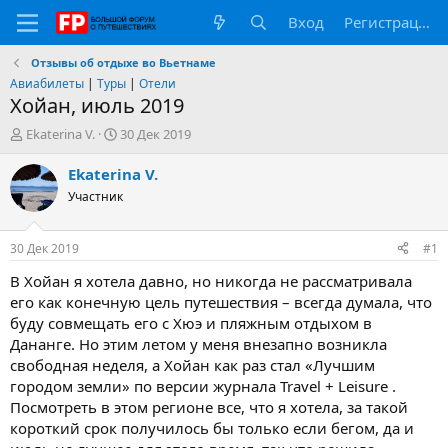
Вход
Регистрация
Отзывы об отдыхе во Вьетнаме
Авиабилеты
|
Туры
|
Отели
Хойан, июль 2019
А
Д
Ekaterina V.
30 Дек 2019
в
а
т
т
Ekaterina V.
о
а
Участник
р
н
т
а
е
ч
30 Дек 2019
#1
м
а
ы
л
В Хойан я хотела давно, но никогда не рассматривала
а
его как конечную цель путешествия – всегда думала, что
буду совмещать его с Хюэ и пляжным отдыхом в
Дананге. Но этим летом у меня внезапно возникла
свободная неделя, а Хойан как раз стал «Лучшим
городом земли» по версии журнала Travel + Leisure .
Посмотреть в этом регионе все, что я хотела, за такой
короткий срок получилось бы только если бегом, да и