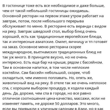
В гостинице тоже есть все необходимое и даже больше,
чем от такой небольшой гостиницы ожидаешь.
Основной ресторан на первом этаже утром работает на
завтрак, потом, после небольшого перерыва
обслуживает по меню. В ресторане есть веранда с видом
на реку. Завтрак шведский стол, выбор блюд очень
хороший, есть как традиционные европейские блюда,
так и интересные азиатские. Омлет, яичницу и тп готовят
на заказ. Основное меню ресторана скорее
международное, вьетнамских традиционных блюд не
так уж много. В принципе вкусно, но не очень
интересно. Есть еще бар на крыше, рядом с бассейном.
Там в основном напитки, в том числе неплохие
коктейли. Сам бассейн небольшой, скорее, чтоб
охладиться, чем именно поплавать. Но, опять же,
живописный вид на реку. В отеле так же очень неплохое
спа, с хорошим выбором процедур, я ходила каждый
день. Да, дороже, чем спа в городе, но все равно
отличное соотношение цена-качество, маcсажи, если не
изменяет память, не дороже 50 долларов. Это много,
если вы привыкли к уличным салонам в Азии, но я как