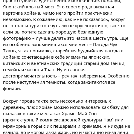
просто гуляйте. Единственное исключение, пожалуй,
Японский крытый мост. Это своего рода визитная
карточка Хойана, мимо него пройти практически
невозможно. К сожалению, как мне показалось, вокруг
него толпы туристов чуть ли не круглосуточно, так что
если вы хотите сделать хорошую безлюдную
фотографию – лучше делать это часов в шесть утра. Еще
из особенно запомнившихся мне мест – Пагода Чук
Тхань, я так понимаю, старейшая буддийская пагода в
Хойане; сочетающий в себе элементы японских,
китайских и вьетнамских традиций старый дом Тан ки;
семейная часовня Тран. Ну и главная
достопримечательность – речная набережная. Особенно
после наступления темноты, когда зажигаются все
фонари.
Вокруг города также есть несколько интересных
деревень, плюс Хойан можно использовать как базу для
вылазок в такие места как Храмы Май Сон
(архитектурный комплекс древней культуры Чам) или
Мраморные горы с их пещерами и храмами. Я никуда не
ездила, во многом из-за жары, но и частично из-за лени.