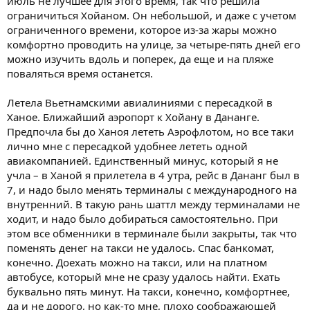
июль не лучшее для этого время, так что решила
ограничиться Хойаном. Он небольшой, и даже с учетом
ограниченного времени, которое из-за жары можно
комфортно проводить на улице, за четыре-пять дней его
можно изучить вдоль и поперек, да еще и на пляже
поваляться время останется.
Летела Вьетнамскими авиалиниями с пересадкой в
Ханое. Ближайший аэропорт к Хойану в Дананге.
Предпочла бы до Ханоя лететь Аэрофлотом, но все таки
лично мне с пересадкой удобнее лететь одной
авиакомпанией. Единственный минус, который я не
учла – в Ханой я прилетела в 4 утра, рейс в Дананг был в
7, и надо было менять терминалы с международного на
внутренний. В такую рань шаттл между терминалами не
ходит, и надо было добираться самостоятельно. При
этом все обменники в терминале были закрыты, так что
поменять денег на такси не удалось. Спас банкомат,
конечно. Доехать можно на такси, или на платном
автобусе, который мне не сразу удалось найти. Ехать
буквально пять минут. На такси, конечно, комфортнее,
да и не дорого, но как-то мне, плохо соображающей