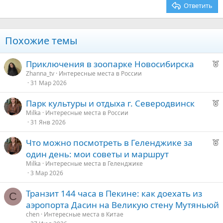
26
Trebuchet MS
Ответить
Verdana
Похожие темы
Р
Приключения в зоопарке Новосибирска
е
Zhanna_tv
Интересные места в России
31 Мар 2026
к
о
Р
Парк культуры и отдыха г. Северодвинск
е
Milka
Интересные места в России
е
31 Янв 2026
к
о
д
Р
Что можно посмотреть в Геленджике за
у
е
один день: мои советы и маршрут
е
е
к
Milka
Интересные места в Геленджике
о
3 Мар 2026
д
у
Транзит 144 часа в Пекине: как доехать из
е
C
е
аэропорта Дасин на Великую стену Мутяньюй
д
chen
Интересные места в Китае