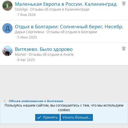
Р
Маленькая Европа в России. Калининград
е
Stololga
Отзывы об отдыхе в Калининграде
7 Янв 2026
к
о
Отдых в Болгарии: Солнечный берег, Несебр.
Д
Дарья Сергеевна
Отзывы об отдыхе в Болгарии
е
5 Июн 2020
д
Р
Витязево. Было здорово
у
е
Markel
Отзывы об отдыхе в Анапе
е
9 Авг 2025
к
о
е
д
у
Общая информация о Болгарии
е
Пользуясь нашим сайтом, вы соглашаетесь с тем, что мы используем
cookies
Контакты
Условия и правила
Политика конфиденциальности
Принять
Узнать больше...
Помощь
Главная
R
S
S