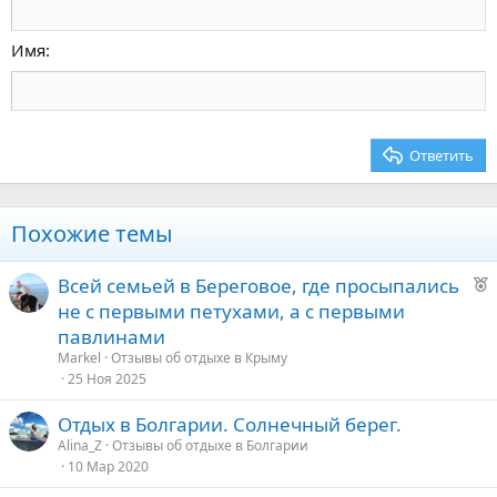
Уменьшить отступ
12
Courier New
По правому краю
Заголовок 2
15
Georgia
Выравнивание текста
Имя
Заголовок 3
18
Tahoma
22
Times New Roman
26
Trebuchet MS
Ответить
Verdana
Похожие темы
Р
Всей семьей в Береговое, где просыпались
е
не с первыми петухами, а с первыми
к
павлинами
о
Markel
Отзывы об отдыхе в Крыму
25 Ноя 2025
е
Отдых в Болгарии. Солнечный берег.
д
Alina_Z
Отзывы об отдыхе в Болгарии
10 Мар 2020
у
е