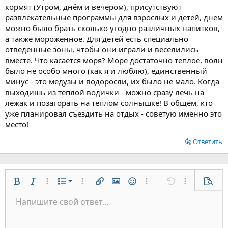
кормят (Утром, днём и вечером), присутствуют
развлекательные программы для взрослых и детей, днём
можно было брать сколько угодно различных напитков,
а также мороженное. Для детей есть специально
отведенные зоны, чтобы они играли и веселились
вместе. Что касается моря? Море достаточно тёплое, волн
было не особо много (как я и люблю), единственный
минус - это медузы и водоросли, их было не мало. Когда
выходишь из теплой водички - можно сразу лечь на
лежак и позагорать на теплом солнышке! В общем, кто
уже планировал съездить на отдых - советую именно это
место!
Ответить
Нумерованный список
Жирный
Курсив
Дополнительно...
Список
Дополнительно...
Вставить ссылку
Вставить изображение
Смайлы
Дополнительно...
Отменить
Дополнительн
Предп
Маркированный список
Напишите свой ответ...
По левому краю
9
Обычный
Сохранить черновик
Arial
Размер шрифта
Выравнивание
Цитата
Повторить
Медиа
Переключить режим работы редактора
Цвет текста
Формат параграфа
Вставить таблицу
Удалить форматирование
Шрифт
Вставить горизонтальную линию
Черновики
Зачёркнутый
Спойлер
Подчёркнутый
Код
Однострочный код
Однострочный спойлер
Увеличить отступ
10
Удалить черновик
По центру
Заголовок 1
Book Antiqua