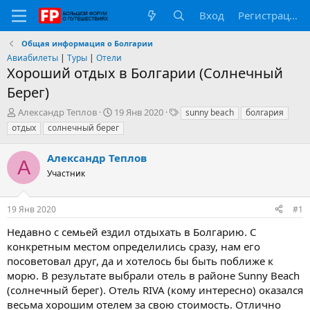
Вход
Регистрация
Общая информация о Болгарии
Авиабилеты
|
Туры
|
Отели
Хороший отдых в Болгарии (Солнечный
Берег)
А
Д
Т
Александр Теплов
19 Янв 2020
sunny beach
болгария
в
а
е
отдых
солнечный берег
т
т
г
о
а
и
Александр Теплов
р
н
А
т
Участник
а
е
ч
м
а
19 Янв 2020
#1
ы
л
а
Недавно с семьей ездил отдыхать в Болгарию. С
конкретным местом определились сразу, нам его
посоветовал друг, да и хотелось бы быть поближе к
морю. В результате выбрали отель в районе Sunny Beach
(солнечный берег). Отель RIVA (кому интересно) оказался
весьма хорошим отелем за свою стоимость. Отлично