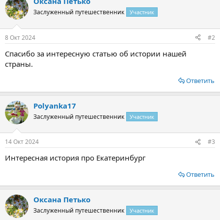
Оксана Петько
к
ц
Заслуженный путешественник
Участник
и
и
:
8 Окт 2024
#2
Спасибо за интересную статью об истории нашей
страны.
Ответить
Polyanka17
Заслуженный путешественник
Участник
14 Окт 2024
#3
Интересная история про Екатеринбург
Ответить
Оксана Петько
Заслуженный путешественник
Участник