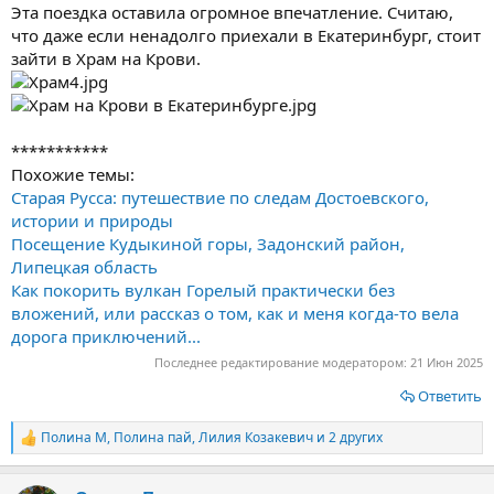
Эта поездка оставила огромное впечатление. Считаю,
что даже если ненадолго приехали в Екатеринбург, стоит
зайти в Храм на Крови.
***********
Похожие темы:
Старая Русса: путешествие по следам Достоевского,
истории и природы
Посещение Кудыкиной горы, Задонский район,
Липецкая область
Как покорить вулкан Горелый практически без
вложений, или рассказ о том, как и меня когда-то вела
дорога приключений...
Последнее редактирование модератором:
21 Июн 2025
Ответить
Полина М
,
Полина пай
,
Лилия Козакевич
и 2 других
Р
е
а