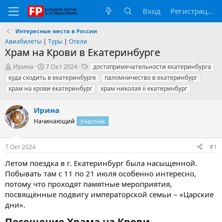
Вход
Регистрация
Интересные места в России
Авиабилеты
|
Туры
|
Отели
Храм на Крови в Екатеринбурге
А
Д
Т
Иpинa
7 Окт 2024
достопримечательности екатеринбурга
в
а
е
куда сходить в екатеринбурге
паломничество в екатеринбург
т
т
г
храм на крови екатеринбург
храм николая ii екатеринбург
о
а
и
р
н
Иpинa
т
а
е
ч
Начинающий
Участник
м
а
ы
л
а
7 Окт 2024
#1
Летом поездка в г. Екатеринбург была насыщенной.
Побывать там с 11 по 21 июля особенно интересно,
потому что проходят памятные мероприятия,
посвящённые подвигу императорской семьи – «Царские
дни».
Посещение Храма на Крови​