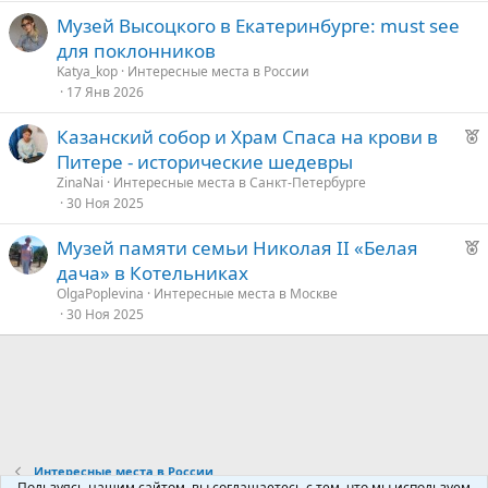
е
Музей Высоцкого в Екатеринбурге: must see
д
для поклонников
у
Katya_kop
Интересные места в России
е
17 Янв 2026
Р
Казанский собор и Храм Спаса на крови в
е
Питере - исторические шедевры
к
ZinaNai
Интересные места в Санкт-Петербурге
о
30 Ноя 2025
Р
Музей памяти семьи Николая II «Белая
е
е
дача» в Котельниках
к
д
OlgaPoplevina
Интересные места в Москве
о
30 Ноя 2025
у
е
е
д
у
е
Интересные места в России
Пользуясь нашим сайтом, вы соглашаетесь с тем, что мы используем