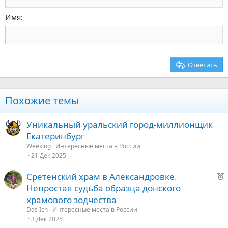
По правому краю
Заголовок 2
15
Georgia
Выравнивание текста
Имя
Заголовок 3
18
Tahoma
22
Times New Roman
26
Trebuchet MS
Ответить
Verdana
Похожие темы
Уникальный уральский город-миллионщик
Екатеринбург
Weeking
Интересные места в России
21 Дек 2025
Р
Сретенский храм в Александровке.
е
Непростая судьба образца донского
к
храмового зодчества
о
Das Ich
Интересные места в России
3 Дек 2025