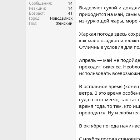
Сообщения
14
Выделяют сухой и дождли
Реакции
14
Возраст
41
приходится на май, самым
Город
Новодвинск
изнуряющей жары, море к
Пол
Женский
Жаркая погода здесь сохр
как мало осадков и влажн
Отличные условия для по
Апрель — май не подойдет
проходит тяжелее. Необхо
использовать всевозможн
В остальное время (коне
ветра. В это время особе
суда в этот месяц, так к
время года, то тем, кто
проводятся. Ну и любител
В октябре погода начинае
С ноября погода становит