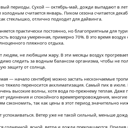
вый периоды. Сухой — октябрь-май, дожди выпадают в летн
 холодным считается январь. Пиком сезона считается декаб
ак стеклышко, отлично подходит для дайвинга.
аняется практически постоянно, но благоприятным для тури
ость воздуха умеренная, примерно 70%. В это время воздух 
лноценного пляжного отдыха.
 людям, не любящим жару. В эти месяцы воздух прогреваетс
димо следить за водным балансом организма, чтобы не пол
ую защиту от солнца.
ц мая — начало сентября) можно застать нескончаемые тро
нно тяжело переносится акклиматизация. Самый пик в июле.
ак очень высокие волны, хотя вода по-прежнему теплая. Даже
 ищет уединения и спокойного времяпрепровождения, многие
ям сэкономить, так как цены в этот период значительно ниж
т успокаиваться. Ветер уже не такой сильный, меньше дож
ся солнечной, ясной, ветра и дожди прекращаются. Прилив 