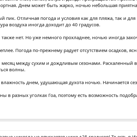
фортная. Днем может быть жарко, ночью небольшая приятна
ый пик. Отличная погода и условия как для пляжа, так и д
тура воздуха иногда доходит до 40 градусов.
 также нет. Но уже немного прохладнее, ночью иногда захоч
теплее. Погода по-прежнему радует отсутствием осадков, я
 месяц между сухим и дождливым сезонами. Раскаленный во
ься волны.
и влажность днем, удушающая духота ночью. Начинается се
ы в разных уголках Гоа, поэтому есть возможность подобр
авно никогда не опускается ниже +25 градусов! То есть в И