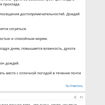
я прохлада.
ля посещения достопримечательностей. Дождей
ется согреться.
сностью и спокойным морем.
здух днем, повышается влажность, духота
зон дождей.
ать место с отличной погодой в течение почти
Ответить
#2
ндии вечное лето - это очень круто, им явно