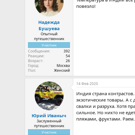
повезло!
Надежда
Бушуева
Опытный
путешественник
Участник
Сообщения
392
Реакции
54
Возраст
26
Город
Москва
Пол
Женский
14 Фев 2020
Индия страна контрастов.
экзотические товары. А с
свалки и разруха. Хотя п
сильное. Но никто не еде
Юрий Иваныч
пляжами, фруктами. Раем.
Заслуженный
путешественник
Участник