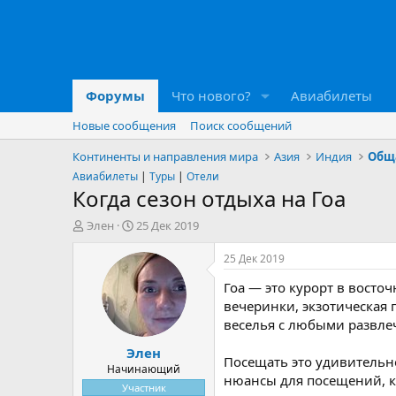
Форумы
Что нового?
Авиабилеты
Новые сообщения
Поиск сообщений
Континенты и направления мира
Азия
Индия
Общ
Авиабилеты
|
Туры
|
Отели
Когда сезон отдыха на Гоа
А
Д
Элен
25 Дек 2019
в
а
т
т
25 Дек 2019
о
а
Гоа — это курорт в восто
р
н
т
а
вечеринки, экзотическая
е
ч
веселья с любыми развле
м
а
Элен
ы
л
Посещать это удивительно
а
Начинающий
нюансы для посещений, к
Участник