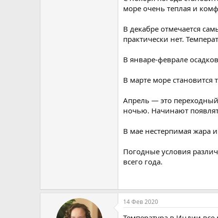
море очень теплая и ком
В декабре отмечается сам
практически нет. Темпера
В январе-феврале осадков
В марте море становится 
Апрель — это переходный
ночью. Начинают появлят
В мае нестерпимая жара 
Погодные условия различн
всего года.
14 Фев 2020
Температура в Индии все р