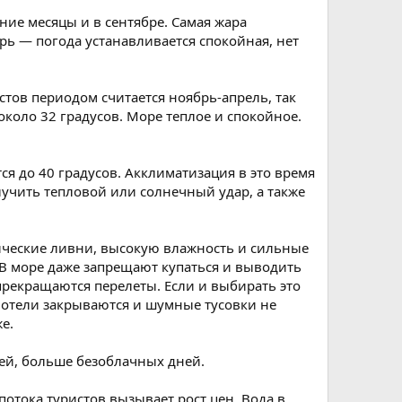
ие месяцы и в сентябре. Самая жара
рь — погода устанавливается спокойная, нет
стов периодом считается ноябрь-апрель, так
около 32 градусов. Море теплое и спокойное.
я до 40 градусов. Акклиматизация в это время
учить тепловой или солнечный удар, а также
пические ливни, высокую влажность и сильные
 В море даже запрещают купаться и выводить
 прекращаются перелеты. Если и выбирать это
 отели закрываются и шумные тусовки не
е.
дей, больше безоблачных дней.
потока туристов вызывает рост цен. Вода в