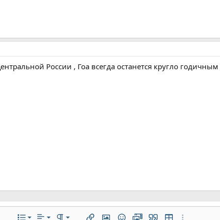
ентральной России , Гоа всегда останется кругло годичным к
По левому краю
Обычный
Нумерованный список