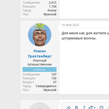
Сообщения
2,415
Реакции
1,104
Город
Анапа
Пол
Мужской
16 Фев 2020
Для меня как для жителя ц
штормовые волны.
Роман
Трахтенберг
Опытный
путешественник
Участник
Сообщения
167
Реакции
130
Возраст
37
Город
Северодвинск
Пол
Мужской
9