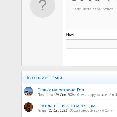
Удалить форматирован
Жирный
Курсив
Размер шр
Цвет 
До
10
Напишите свой ответ...
Arial
Шрифт
Вставить горизонтальну
Спойлер
Зачёркнутый
Код
Подчёркнутый
Одностроч
Однос
12
Book Antiqua
15
Courier New
18
Georgia
Имя
22
Tahoma
26
Times New Roman
Trebuchet MS
Verdana
Похожие темы
Отдых на острове Гоа
Elena_lena
29 Июл 2024
Отели и другое жильё в 
Погода в Сочи по месяцам
Киара
23 Дек 2022
Общая информация о Сочи