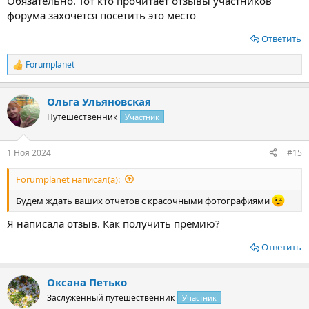
Обязательно. Тот кто прочитает отзывы участников
форума захочется посетить это место
Ответить
Forumplanet
Р
е
а
Ольга Ульяновская
к
ц
Путешественник
Участник
и
и
:
1 Ноя 2024
#15
Forumplanet написал(а):
Будем ждать ваших отчетов с красочными фотографиями
Я написала отзыв. Как получить премию?
Ответить
Оксана Петько
Заслуженный путешественник
Участник