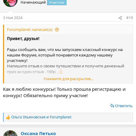
ц
Начинающий
Участник
и
и
:
3 Ноя 2024
#19
Forumplanet написал(а):
Привет, друзья!
Рады сообщить вам, что мы запускаем классный конкурс на
нашем Форуме, который понравится каждому нашему
участнику!
Напишите отзыв о своем путешествии и получите денежный
приз за один отзыв - 100р.
Нажмите для раскрытия...
Конкурс продлится до 31 декабря 2024 года!
Как я люблю конкурсы! Только прошла регистрацию и
Каждый человек в путешествии получает огромное
конкурс! Обязательно приму участие!
количество знаний и информации, а все эти знания могут быть
полезны другим людям. Именно поэтому мы и создали этот
Ответить
форум – чтобы объединить людей, которые любят
путешествовать. Но в нашем мире «время» - очень ценный
Ольга Ульяновская
и
Forumplanet
Р
ресурс и мы понимаем, что не у всех его хватает, чтобы
е
поделиться накопленным опытом с другими. Именно поэтому
а
мы хотим компенсировать время, которое вы тратите, делясь с
Оксана Петько
к