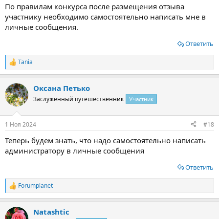
По правилам конкурса после размещения отзыва
участнику необходимо самостоятельно написать мне в
личные сообщения.
Ответить
Tania
Р
е
а
Оксана Петько
к
ц
Заслуженный путешественник
Участник
и
и
:
1 Ноя 2024
#18
Теперь будем знать, что надо самостоятельно написать
администратору в личные сообщения
Ответить
Forumplanet
Р
е
а
Natashtic
к