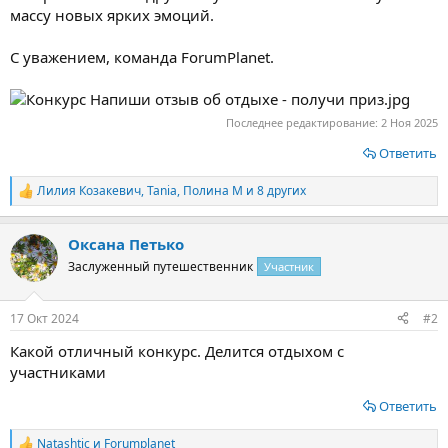
массу новых ярких эмоций.
С уважением, команда ForumPlanet.
Последнее редактирование:
2 Ноя 2025
Ответить
Лилия Козакевич
,
Tania
,
Полина М
и 8 других
Р
е
а
Оксана Петько
к
ц
Заслуженный путешественник
Участник
и
и
:
17 Окт 2024
#2
Какой отличный конкурс. Делится отдыхом с
участниками
Ответить
Natashtic
и
Forumplanet