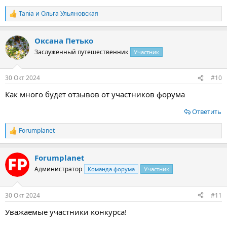
Tania
и
Ольга Ульяновская
Р
е
а
Оксана Петько
к
ц
Заслуженный путешественник
Участник
и
и
:
30 Окт 2024
#10
Как много будет отзывов от участников форума
Ответить
Forumplanet
Р
е
а
Forumplanet
к
ц
Администратор
Команда форума
Участник
и
и
:
30 Окт 2024
#11
Уважаемые участники конкурса!