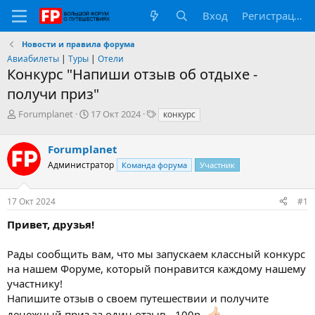
Вход
Регистрация
Новости и правила форума
Авиабилеты
|
Туры
|
Отели
Конкурс "Напиши отзыв об отдыхе -
получи приз"
А
Д
Т
Forumplanet
17 Окт 2024
конкурс
в
а
е
т
т
г
Forumplanet
о
а
и
р
н
Администратор
Команда форума
Участник
т
а
е
ч
17 Окт 2024
#1
м
а
ы
л
Привет, друзья!
а
Рады сообщить вам, что мы запускаем классный конкурс
на нашем Форуме, который понравится каждому нашему
участнику!
Напишите отзыв о своем путешествии и получите
денежный приз за один отзыв - 100р.