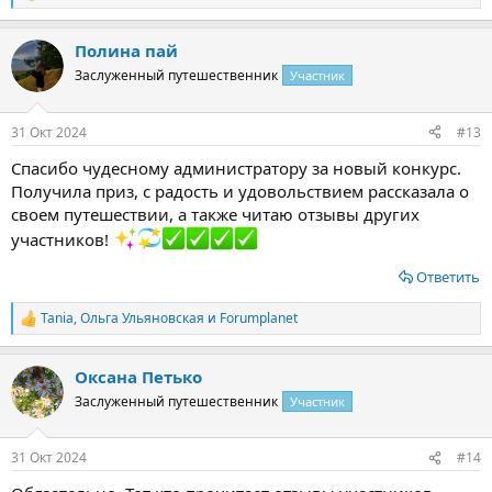
е
а
Полина пай
к
ц
Заслуженный путешественник
Участник
и
и
:
31 Окт 2024
#13
Спасибо чудесному администратору за новый конкурс.
Получила приз, с радость и удовольствием рассказала о
своем путешествии, а также читаю отзывы других
участников!
Ответить
Tania
,
Ольга Ульяновская
и
Forumplanet
Р
е
а
Оксана Петько
к
ц
Заслуженный путешественник
Участник
и
и
:
31 Окт 2024
#14