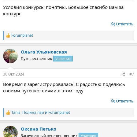
Условия конкурсы понятны. Большое спасибо Вам за
конкурс
Ответить
Forumplanet
Р
е
а
Ольга Ульяновская
к
ц
Путешественник
Участник
и
и
:
30 Окт 2024
#7
Вовремя я зарегистрировалась! С радостью поделюсь
своими путешествиями в этом году
Ответить
Tania
,
Полина пай
и
Forumplanet
Р
е
а
Оксана Петько
к
ц
Заслуженный путешественник
Участник