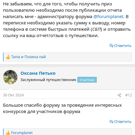
Не забываем, что для того, чтобы получить приз
пользователю необходимо после публикации отчета
написать мне - администратору форума
@forumplanet
. В
переписке необходимо указать сумму к выводу, номер
телефона в системе быстрых платежей (
СБП
) и отправить
ссылку на ваш отчет/отзыв о путешествии.
Ответить
Tania
и
Полина пай
Р
е
а
Оксана Петько
к
ц
Заслуженный путешественник
Участник
и
и
:
30 Окт 2024
#12
Большое спасибо форуму за проведение интересных
конкурсов для участников форума
Ответить
Forumplanet
Р