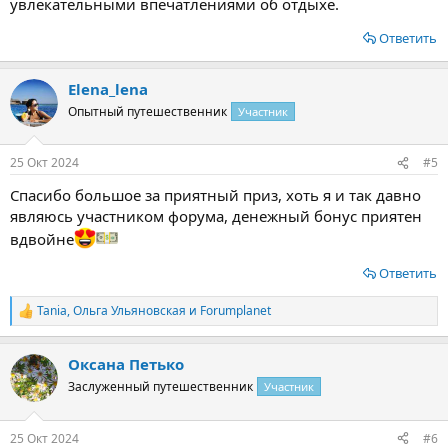
увлекательными впечатлениями об отдыхе.
Ответить
Elena_lena
Опытный путешественник
Участник
25 Окт 2024
#5
Спасибо большое за приятный приз, хоть я и так давно
являюсь участником форума, денежный бонус приятен
вдвойне
Ответить
Tania
,
Ольга Ульяновская
и
Forumplanet
Р
е
а
Оксана Петько
к
ц
Заслуженный путешественник
Участник
и
и
:
25 Окт 2024
#6