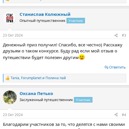
Р
е
а
Станислав Колюжный
к
ц
Опытный путешественник
Участник
и
и
:
23 Окт 2024
#3
Денежный приз получил! Спасибо, все честно) Расскажу
друзьям о таком конкурсе. Буду рад если мой отзыв о
путешествии будет полезен другим
Ответить
Tania
,
Forumplanet
и
Полина пай
Р
е
а
Оксана Петько
к
ц
Заслуженный путешественник
Участник
и
и
:
23 Окт 2024
#4
Благодарим участников за то, что делятся с нами своими