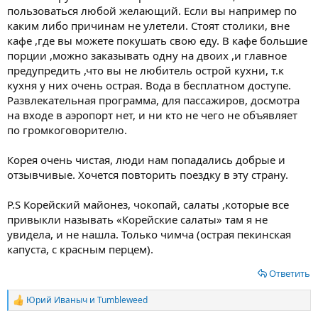
пользоваться любой желающий. Если вы например по
каким либо причинам не улетели. Стоят столики, вне
кафе ,где вы можете покушать свою еду. В кафе большие
порции ,можно заказывать одну на двоих ,и главное
предупредить ,что вы не любитель острой кухни, т.к
кухня у них очень острая. Вода в бесплатном доступе.
Развлекательная программа, для пассажиров, досмотра
на входе в аэропорт нет, и ни кто не чего не объявляет
по громкоговорителю.
Корея очень чистая, люди нам попадались добрые и
отзывчивые. Хочется повторить поездку в эту страну.
P.S Корейский майонез, чокопай, салаты ,которые все
привыкли называть «Корейские салаты» там я не
увидела, и не нашла. Только чимча (острая пекинская
капуста, с красным перцем).
Ответить
Юрий Иваныч
и
Tumbleweed
Р
е