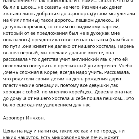
назначения??? Так произошло и с нами….Сказать что мы
были в шоке….не сказать не чего. Разменных денег
хватало лишь добраться до аэропорта,(утром мы улетали
на Филиппины) такси дорого….пешком далеко….И
девушка кореянка, со своим по-видимому парнем,
который от ее предложения был не в духе(как мне
показалось) предложила отвести нас на такси (нам было
по пути ,она живет не далеко от нашего хостела). Парень
вышел первый, мы поехали дальше вместе, она
рассказала что с детства учит английский язык ,что ей
позволило поступить в престижный университет. Учеба
,очень сложная в Корее, всегда надо учить. Рассказала,
что родители своим детям на день рождения дарят
пластические операции, поэтому все девушки ,так
хороши с собой, по мнению корейцев…Довезла она нас
до дому ,а от нашего хостела ,к себе пошла пешком… Это
было еще одним удивлением для нас.
Аэропорт Инчхон.
Цены на иду и напитки, такие же как и по городу, ни
каких накруток. Есть микроволновые печи, может