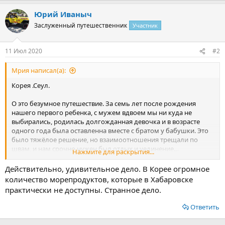
а
Юрий Иваныч
к
ц
Заслуженный путешественник
Участник
и
и
:
11 Июл 2020
#2
Мрия написал(а):
Корея .Сеул.
О это безумное путешествие. За семь лет после рождения
нашего первого ребенка, с мужем вдвоем мы ни куда не
выбирались, родилась долгожданная девочка и в возрасте
одного года была оставленна вместе с братом у бабушки. Это
было тяжёлое решение, но взаимоотношения трещали по
швам, и нам срочно нужен был отдых и уединение…
Нажмите для раскрытия...
Муж сказал выбрать место, и организовать поездку, он со
Действительно, удивительное дело. В Корее огромное
всеми условиями согласен.
количество морепродуктов, которые в Хабаровске
практически не доступны. Странное дело.
Путь мой лежал вместе с детьми через город Хабаровск, где
мне надо было оставить детей у бабушки. И так же оставить
Ответить
много рекомендации, и убедиться для себя, что бабушка
реально представляет на что идет. Прямых рейсов нет, Санкт-