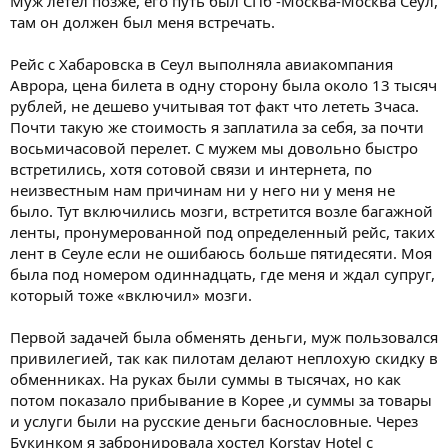
Муж летел позже, его путь был СПб -Москва-Москва Сеул,
там он должен был меня встречать.
Рейс с Хабаровска в Сеул выполняла авиакомпания
Аврора, цена билета в одну сторону была около 13 тысяч
рублей, не дешево учитывая тот факт что лететь 3часа.
Почти такую же стоимость я заплатила за себя, за почти
восьмичасовой перелет. С мужем мы довольно быстро
встретились, хотя сотовой связи и интернета, по
неизвестным нам причинам ни у него ни у меня не
было. Тут включились мозги, встретится возле багажной
ленты, пронумерованной под определенный рейс, таких
лент в Сеуле если не ошибаюсь больше пятидесяти. Моя
была под номером одиннадцать, где меня и ждал супруг,
который тоже «включил» мозги.
Первой задачей была обменять деньги, муж пользовался
привилегией, так как пилотам делают неплохую скидку в
обменниках. На руках были суммы в тысячах, но как
потом показало прибывание в Корее ,и суммы за товары
и услуги были на русские деньги баснословные. Через
Букинком я забронировала хостел Korstay Hotel с