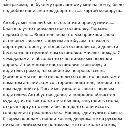
завтраками, по буклету присланному мне на почту, было
подробно написано как добраться …с картой маршрута…
Автобус мы нашли бысто , оплатили проезд ииии…..
благополучно проехали свою остановку. Поразил
первый факт… Водитель зная что мы проехали свою
остановку связался с другим автобусом что ехал в
обратную сторону, и попросил остановится ,и довести
бесплатно до нужной нам остановки. Начался дождь. С
чемоданами, и абсолютно счастливые мы перешли
дорогу. И прям возле нас остановился автобус, и
водитель громко, на корейском попросил сесть,
(конечно мы не чего не поняли со слов, но по жестам и
ломаном английском со стороны водителя, поняли что
нам надо войти). После мы узнали о связи с первым
водителем. Автобус нас довёз, и подробно объяснил
куда идти, но как только мы вышли, запутались снова,
открыв карту от отеля и беспощадно стали искать
совпадения с реальностью… Нашли, сдвинулись с места.
С горем пополам , нашли хостел, девушка не на русском
не на английском не понимала, что во сколько и как,