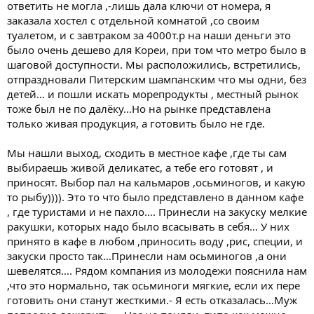
ответить не могла ,-лишь дала ключи от номера, я
заказала хостел с отдельной комнатой ,со своим
туалетом, и с завтраком за 4000т.р на наши деньги это
было очень дешево для Кореи, при том что метро было в
шаговой доступности. Мы расположились, встретились,
отпраздновали Питерским шампанским что мы одни, без
детей… и пошли искать морепродукты , местный рынок
тоже был не по далёку…Но на рынке представлена
только живая продукция, а готовить было не где.
Мы нашли выход, сходить в местное кафе ,где ты сам
выбираешь живой деликатес, а тебе его готовят , и
приносят. Выбор пал на кальмаров ,осьминогов, и какую
то рыбу)))). Это то что было представлено в данном кафе
, где туристами и не пахло…. Принесли на закуску мелкие
ракушки, которых надо было всасывать в себя… У них
принято в кафе в любом ,приносить воду ,рис, специи, и
закуски просто так…Принесли нам осьминогов ,а они
шевелятся…. Рядом компания из молодежи пояснила нам
,что это нормально, так осьминоги мягкие, если их пере
готовить они станут жесткими.- Я есть отказалась…Муж