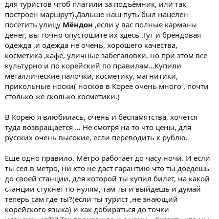
для туристов чтоб платили за подъёмник, или так
построен маршрут).Дальше наш путь был нацелен
посетить улицу
Мёндон
,если у вас полные карманы
денег, вы точно опустошите их здесь .Тут и брендовая
одежда ,и одежда не очень, хорошего качества,
косметика ,кафе, уличные забегаловки, но при этом все
культурно и по корейский по правилам…Купили
металлические палочки, косметику, магнитики,
прикольные носки( носков в Корее очень много , почти
столько же сколько косметики.)
В Корею я влюбилась, очень и беспамятства, хочется
туда возвращается … Не смотря на то что цены, для
русских очень высокие, если переводить к рублю.
Еще одно правило. Метро работает до часу ночи. И если
ты сел в метро, ни кто не даст гарантию что ты доедешь
до своей станции, для которой ты купил билет, на какой
станции стукнет по нулям, там ты и выйдешь и думай
теперь сам где ты?(если ты турист ,не знающий
корейского языка) и как добираться до точки