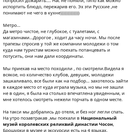
попросил дожарить…. Нас не поняли, типо как можно
испортить блюдо, пережарив его. Эх эти Русские ,не
понимают не чего в кухне)))))))))))))
Метро...
Да метро чистое, не глубокое, с туалетами, с
магазинами…Дорогое , ходит да часу ночи. Мы после
трапезы спросив у той же компании молодежи о том
куда нам туристам можно поехать потанцевать и
потусить, они нам дали координаты.
Мы приехав на место походили , по смотрели.Видела я
всякое, но количество клубов, девушек, молодежи
зашкаливало, все были как на подбор… захотелось зайти
в каждое место от куда играла музыка, но мы не зашли
не в один, я была на столько впечатлена увиденным, и
мне хотелось смотреть нежели торчать в одном месте.
На такси мы добрались до отеля, и без ног легли спать.
На утро позавтракав ,мы поехали в
Национальный
музей королевских реликвий династии Чосон
,
Брошурки в музее и экскурсии есть на 4 языках,