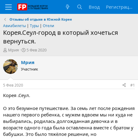
Вход
Регистрация
Отзывы об отдыхе в Южной Корее
Авиабилеты
|
Туры
|
Отели
Корея.Сеул-город в который хочеться
вернуться.
А
Д
Мрия
5 Фев 2020
в
а
т
т
Мрия
о
а
Участник
р
н
т
а
е
ч
5 Фев 2020
#1
м
а
ы
л
Корея .Сеул.
а
О это безумное путешествие. За семь лет после рождения
нашего первого ребенка, с мужем вдвоем мы ни куда не
выбирались, родилась долгожданная девочка и в
возрасте одного года была оставленна вместе с братом у
бабушки. Это было тяжёлое решение, но