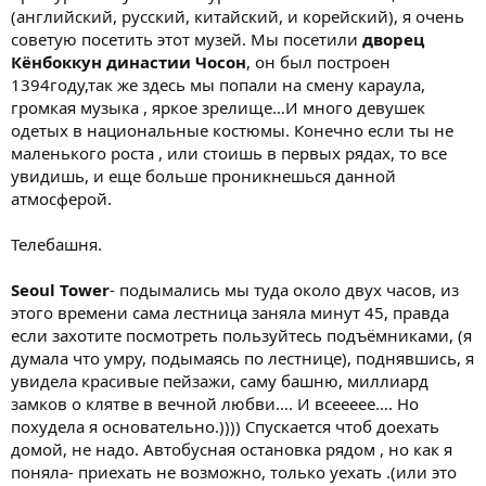
(английский, русский, китайский, и корейский), я очень
советую посетить этот музей. Мы посетили
дворец
Кёнбоккун династии Чосон
, он был построен
1394году,так же здесь мы попали на смену караула,
громкая музыка , яркое зрелище…И много девушек
одетых в национальные костюмы. Конечно если ты не
маленького роста , или стоишь в первых рядах, то все
увидишь, и еще больше проникнешься данной
атмосферой.
Телебашня.
Seoul Tower
- подымались мы туда около двух часов, из
этого времени сама лестница заняла минут 45, правда
если захотите посмотреть пользуйтесь подъёмниками, (я
думала что умру, подымаясь по лестнице), поднявшись, я
увидела красивые пейзажи, саму башню, миллиард
замков о клятве в вечной любви…. И всеееее…. Но
похудела я основательно.)))) Спускается чтоб доехать
домой, не надо. Автобусная остановка рядом , но как я
поняла- приехать не возможно, только уехать .(или это