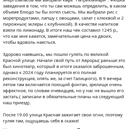
заведения в том, что ты сам можешь определить, в каком
объеме блюдо ты бы хотел съесть. Мы выбрали рис с
морепродуктами, лапшу с овощами, салат с клюквой и 2
пирожных( эклеры с клубникой). В качестве напитков
взяли по лимонаду. В итоге наш чек составил 1245 р.,
что как мне кажется, замечательная цена на двоих,
чтобы вдоволь наесться.
Здорово наевшись, мы пошли гулять по великой
Красной улице. Начали свой путь от Авроры( раньше это
был кинотеатр, который в итоге оказался заброшенным,
однако к 2024 году планируется его полная
реконструкция, опять же, за счет Галицкого). В 9 вечера
летом там включается поющий фонтан, зрелище очень
эффектное, по словам очевидцев, но у нас не вышло его
застать.( записали в обязательные планы на следующий
наш приезд).
После 19.00 улица Красная зажигает свои огни, поэтому
гуляя там, ощущаешь себя в сказке!