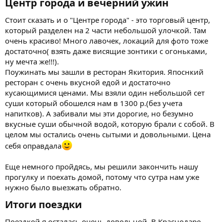
Центр города и вечерний ужин​
Стоит сказать и о "Центре города" - это торговый центр,
который разделен на 2 части небольшой улочкой. Там
очень красиво! Много лавочек, локаций для фото тоже
достаточно( взять даже висящие зонтики с огоньками,
ну мечта же!!!).
Поужинать мы зашли в ресторан Якитория. Япоснкий
ресторан с очень вкусной едой и достаточно
кусающимися ценами. Мы взяли один небольшой сет
суши который обошелся нам в 1300 р.(без учета
напитков). А забивали мы эти дорогие, но безумно
вкусные суши обычной водой, которую брали с собой. В
целом мы остались очень сытыми и довольными. Цена
себя оправдала
Еще немного пройдясь, мы решили закончить нашу
прогулку и поехать домой, потому что сутра нам уже
нужно было выезжать обратно.
Итоги поездки​
Поездкой я осталась очень довольной. В Краснодаре