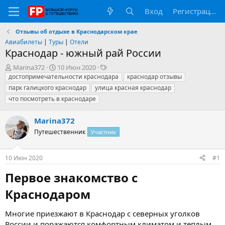
Вход
Регистрация
Отзывы об отдыхе в Краснодарском крае
Авиабилеты
|
Туры
|
Отели
Краснодар - южный рай России
А
Д
Т
Marina372
10 Июн 2020
в
а
е
достопримечательности краснодара
краснодар отзывы
т
т
г
парк галицкого краснодар
улица красная краснодар
о
а
и
что посмотреть в краснодаре
р
н
т
а
Marina372
е
ч
м
а
Путешественник
Участник
ы
л
а
10 Июн 2020
#1
Первое знакомство с
Краснодаром​
Многие приезжают в Краснодар с северных уголков
России и поражаются комфортным климатом и теплым