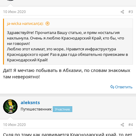
и
:
10 Июн 2020
#3
ja-wicka написал(а):
Здравствуйте! Прочитала Вашу статью, и прям ностальгия
нахлынула. Очень я люблю Краснодарский Край, кто бы, что
ни говорил!
Люблю этот климат, это море.. Нравится инфраструктура
Краснодарского края! Раз в два года обязательно приезжаем в
Краснодарский Край!
Да!!! Я мечтаю побывать в Абхазии, по словам знакомых
там невероятно!
Ответить
aleksnts
Путешественник
Участник
10 Июн 2020
#4
Судя по тому как развивается Краснодарский край, то лет