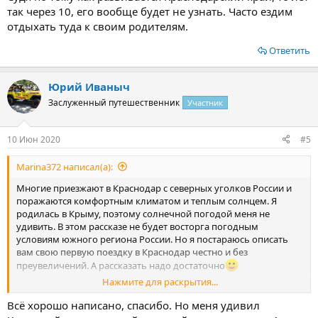
так через 10, его вообще будет не узнать. Часто ездим
отдыхать туда к своим родителям.
Ответить
Юрий Иваныч
Заслуженный путешественник
Участник
10 Июн 2020
#5
Marina372 написал(а):
Многие приезжают в Краснодар с северных уголков России и
поражаются комфортным климатом и теплым солнцем. Я
родилась в Крыму, поэтому солнечной погодой меня не
удивить. В этом рассказе не будет восторга погодным
условиям южного региона России. Но я постараюсь описать
вам свою первую поездку в Краснодар честно и без
преувеличений. А рассказать надо достаточно
Нажмите для раскрытия...
Впервые мы с подругой отправились в Краснодар летом 2019
года. Ехать решили на маршрутном такси, потому что тратить
Всё хорошо написано, спасибо. Но меня удивил
на дорогу 13 часов было не в наших интересах. В итоге - 8 часов