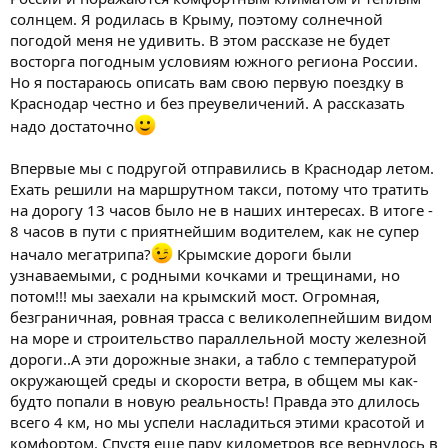
солнцем. Я родилась в Крыму, поэтому солнечной
погодой меня не удивить. В этом рассказе не будет
восторга погодным условиям южного региона России.
Но я постараюсь описать вам свою первую поездку в
Краснодар честно и без преувеличений. А рассказать
надо достаточно
Впервые мы с подругой отправились в Краснодар летом.
Ехать решили на маршрутном такси, потому что тратить
на дорогу 13 часов было не в наших интересах. В итоге -
8 часов в пути с приятнейшим водителем, как не супер
начало мегатрипа?
Крымские дороги были
узнаваемыми, с родными кочками и трещинами, но
потом!!! мы заехали на крымский мост. Огромная,
безграничная, ровная трасса с великолепнейшим видом
на море и строительство параллельной мосту железной
дороги..А эти дорожные знаки, а табло с температурой
окружающей среды и скорости ветра, в общем мы как-
будто попали в новую реальность! Правда это длилось
всего 4 км, но мы успели насладиться этими красотой и
комфортом. Спустя еще пару километров все вернулось в