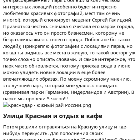
интересных локаций (особенно будет интересно
любителям красивых фотографий, мест там очень
много!), который спонсирует меценат Сергей Галицкий.
Признаться честно. сначала я считала его мэром города,
но оказалось что он просто бизнесмен, которому не
безразлична жизнь своего города. Побольше бы таких
людей)) Прикреплю фотографии с локациями парка, но
когда ты видишь все места в живую, то такой восторг уж
точно сложно описать словами. И самое интересное, что
парк часто обновляется, поэтому приехав сюда в июне
можно увидеть новые локации в еще более
впечатляющих образах. По моему скромному мнению,
это лучший парк, который мне удалось повидать
(сравнивая парки Германии, Нидерландов и Австрии). В
парке мы провели 5 часов!!!
Улица Красная и отдых в кафе​
Потом решили отправляться на Красную улицу и где-
нибудь перекусить. Для пополнения своих
энергозапасов мы выбрали кафе "Патрик&Мари". Фишка