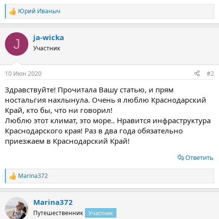
Юрий Иваныч
Р
е
а
ja-wicka
к
J
ц
Участник
и
и
:
10 Июн 2020
#2
Здравствуйте! Прочитала Вашу статью, и прям
ностальгия нахлынула. Очень я люблю Краснодарский
Край, кто бы, что ни говорил!
Люблю этот климат, это море.. Нравится инфраструктура
Краснодарского края! Раз в два года обязательно
приезжаем в Краснодарский Край!
Ответить
Marina372
Р
е
а
Marina372
к
ц
Путешественник
Участник
и