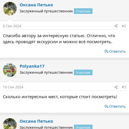
а
Оксана Петько
к
ц
Заслуженный путешественник
Участник
и
и
:
6 Сен 2024
#2
Спасибо автору за интересную статью. Отлично, что
здесь проводят экскурсии и можно всё посмотреть.
Ответить
Polyanka17
Заслуженный путешественник
Участник
16 Сен 2024
#3
Сколько интересных мест, которые стоит посмотреть!
Ответить
Оксана Петько
Заслуженный путешественник
Участник