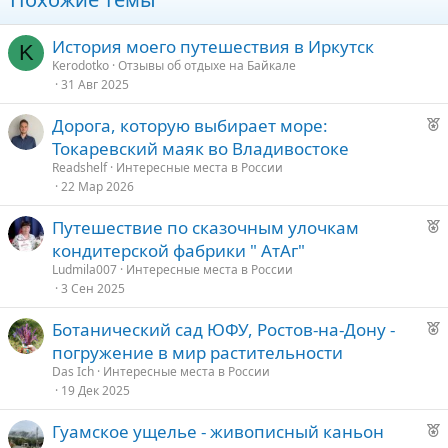
История моего путешествия в Иркутск
K
Kerodotko
Отзывы об отдыхе на Байкале
31 Авг 2025
Р
Дорога, которую выбирает море:
е
Токаревский маяк во Владивостоке
к
Readshelf
Интересные места в России
о
22 Мар 2026
Р
Путешествие по сказочным улочкам
е
е
кондитерской фабрики " АтАг"
к
д
Ludmila007
Интересные места в России
о
3 Сен 2025
у
е
Р
Ботанический сад ЮФУ, Ростов-на-Дону -
е
е
погружение в мир растительности
к
д
Das Ich
Интересные места в России
о
19 Дек 2025
у
е
Р
Гуамское ущелье - живописный каньон
е