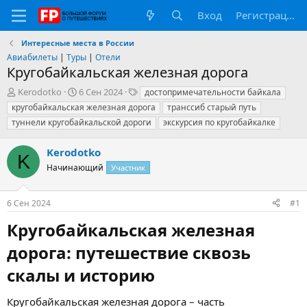
Вход
Регистрация
Интересные места в России
Авиабилеты
|
Туры
|
Отели
Кругобайкальская железная дорога
А
Д
Т
Kerodotko
6 Сен 2024
достопримечательности байкала
в
а
е
кругобайкальская железная дорога
транссиб старый путь
т
т
г
туннели кругобайкальской дороги
экскурсия по кругобайкалке
о
а
и
р
н
Kerodotko
т
а
K
е
ч
Начинающий
Участник
м
а
ы
л
а
6 Сен 2024
#1
Кругобайкальская железная
дорога: путешествие сквозь
скалы и историю​
Кругобайкальская железная дорога – часть