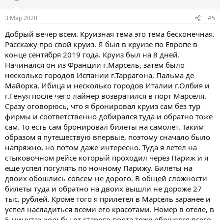
3 Мар 2020
#5
Добрый вечер всем. Круизная тема это тема бесконечная.
Расскажу про свой круиз. Я был в круизе по Европе в
конце сентября 2019 года. Круиз был на 8 дней.
Начинался он из Франции г.Марсель, затем было
несколько городов Испании г.Таррагона, Пальма де
Майорка, Ибица и несколько городов Италии г.Олбия и
г.Генуя после чего лайнер возвратился в порт Марселя.
Сразу оговорюсь, что я бронировал круиз сам без тур
фирмы и соответственно добирался туда и обратно тоже
сам. То есть сам бронировал билеты на самолет. Таким
образом я путешествую впервые, поэтому сначало было
напряжно, но потом даже интересно. Туда я летел на
стыковочном рейсе который проходил через Париж и я
еще успел погулять по ночному Парижу. Билеты на
двоих обошлись совсем не дорого. В общей сложности
билеты туда и обратно на двоих вышли не дороже 27
тыс. рублей. Кроме того я прилетел в Марсель заранее и
успел насладиться всеми его красотами. Номер в отеле, в
5 минутах ходьбы от старого порта тоже обошелся всего