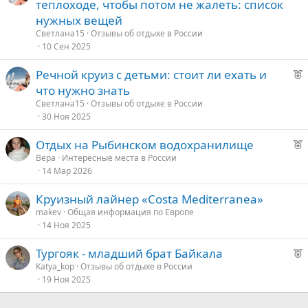
е
теплоходе, чтобы потом не жалеть: список
к
нужных вещей
о
Светлана15
Отзывы об отдыхе в России
10 Сен 2025
е
Р
Речной круиз с детьми: стоит ли ехать и
е
д
что нужно знать
к
у
Светлана15
Отзывы об отдыхе в России
о
е
30 Ноя 2025
Р
Отдых на Рыбинском водохранилище
е
е
Bepa
Интересные места в России
14 Мар 2026
к
д
о
у
Круизный лайнер «Costa Mediterranea»
е
makev
Общая информация по Европе
е
14 Ноя 2025
д
Р
Тургояк - младший брат Байкала
у
е
Katya_kop
Отзывы об отдыхе в России
е
19 Ноя 2025
к
о