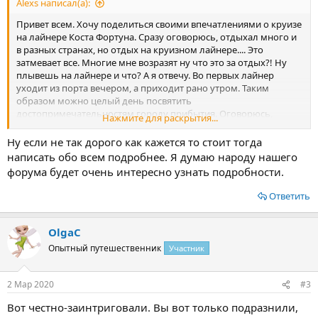
Alexs написал(а):
Привет всем. Хочу поделиться своими впечатлениями о круизе
на лайнере Коста Фортуна. Сразу оговорюсь, отдыхал много и
в разных странах, но отдых на круизном лайнере.... Это
затмевает все. Многие мне возразят ну что это за отдых?! Ну
плывешь на лайнере и что? А я отвечу. Во первых лайнер
уходит из порта вечером, а приходит рано утром. Таким
образом можно целый день посвятить
достопримечательностям городу прибытия. Оговорюсь,
Нажмите для раскрытия...
Лично мне хватало времени и на пляж и на красоты городов.
Кроме того, ну разве не прелесть за неделю посетить
Ну если не так дорого как кажется то стоит тогда
несколько стран и 6 -7 городов. Представьте, отплываете из
написать обо всем подробнее. Я думаю народу нашего
Марселя, а просыпаетесь утром и Вы уже на Ибице. Ну а
форума будет очень интересно узнать подробности.
развлечения на лайнере это даже не пяти звездочный отель.
Это гораздо круче. Это куча баров с концертами с живой
Ответить
музыкой. Или например представление цирка Дюсалей. Ну и
кроме того питание на лайнерах... Ну например я был в пяти
звездочном отеле в Доминикане. Там было все что душе
OlgaС
угодно, но даже это не сравнится с тем, что было на лайнере. И
Опытный путешественник
Участник
это все бесплатно, все включено. А бассейны, а тренажерные
залы, а воздух в конце концов на верхней палубе!!!! Это не
забываемо. И поверьте мне, это не так дорого как кажется. Если
2 Мар 2020
#3
кому то интересно, спрашивайте. Поделюсь информацией.
Вот честно-заинтриговали. Вы вот только подразнили,