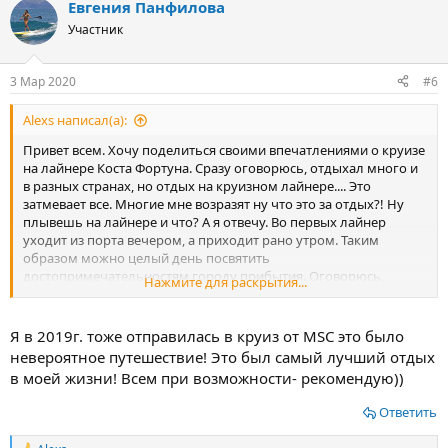
Евгения Панфилова
Участник
3 Мар 2020
#6
Alexs написал(а):
Привет всем. Хочу поделиться своими впечатлениями о круизе
на лайнере Коста Фортуна. Сразу оговорюсь, отдыхал много и
в разных странах, но отдых на круизном лайнере.... Это
затмевает все. Многие мне возразят ну что это за отдых?! Ну
плывешь на лайнере и что? А я отвечу. Во первых лайнер
уходит из порта вечером, а приходит рано утром. Таким
образом можно целый день посвятить
достопримечательностям городу прибытия. Оговорюсь,
Нажмите для раскрытия...
Лично мне хватало времени и на пляж и на красоты городов.
Кроме того, ну разве не прелесть за неделю посетить
несколько стран и 6 -7 городов. Представьте, отплываете из
Я в 2019г. тоже отправилась в круиз от MSC это было
Марселя, а просыпаетесь утром и Вы уже на Ибице. Ну а
невероятное путешествие! Это был самый лучший отдых
развлечения на лайнере это даже не пяти звездочный отель.
в моей жизни! Всем при возможности- рекомендую))
Это гораздо круче. Это куча баров с концертами с живой
музыкой. Или например представление цирка Дюсалей. Ну и
Ответить
кроме того питание на лайнерах... Ну например я был в пяти
звездочном отеле в Доминикане. Там было все что душе