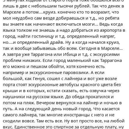
лишь в две с небольшим тысячи рублей. Так что денек в
Марселе а потом....круиз. конечно кто то возразит, что
мол неудобно сам везде добираешься и т.д., но ребята
вы знаете как начинают включаться мозги... Ведь когда
языка толком не знаешь а надо добраться из аэропорта в
город, найти гостиницу и т.д. определенный напряг,
но....и определенный драйв. Ну а когда начался круиз,
так и вообще забываешь обо всем. Сегодня в Марселе...
А завтра уже Таррагона или Ибица и т.д. с экскурсиями
проблем никаких. Если город маленький как Таррагона
его можно и пешком обойти, хотя конечно есть
например и экскурсионные паровозики. А если
большой, как Генуя, сошел с лайнера и вот уже возле
порта стоят эскурсиооные автобусы красного цвета без
крыши и в которых, кстати сказать, есть озвучка через
наушники на русском языке. До обеда прокатился и
потом на пляж. Вечером вернулся на лайнер и ночью в
путь. А на следующий день новый город. Что касается
самого лайнера, так многие иностранцы с него и не
сходили вовсе. Там есть все. Ну вот просто все, на любой
вкус. Единственное это спиртное за отдельную плату, ну