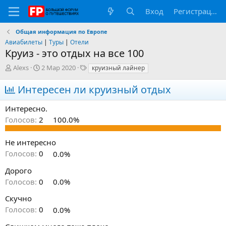
Вход
Регистрация
Общая информация по Европе
Авиабилеты
|
Туры
|
Отели
Круиз - это отдых на все 100
А
Д
Т
Alexs
2 Мар 2020
круизный лайнер
в
а
е
т
т
г
Интересен ли круизный отдых
о
а
и
р
н
Интересно.
т
а
Голосов:
2
100.0%
е
ч
м
а
ы
л
Не интересно
а
Голосов:
0
0.0%
Дорого
Голосов:
0
0.0%
Скучно
Голосов:
0
0.0%