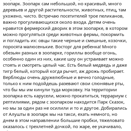
зоопарк. Зоопарк сам небольшой, но красивый, много
деревьев и другой растительности, животных, птиц, там
ухожено, чисто. Встречаю посетителей трое пеликанов,
важно прогуливающихся около входа. Детям очень
нравится фермерский дворик в этом зоопарке, в котором
можно прогуляться среди животных фермы, покормить
и погладить их: овцы такие черные и смешные, козочки,
поросята малюсенькие. Восторг для ребенка! Много
обезьян разных в зоопарке, гориллы вообще огонь,
особенно один из них, какие шоу он устраивает можно
стоять и смотреть целый час. Есть белый медведь и даже
тигр белый, который когда рычит, аж дрожь пробирает.
Верблюды очень дружелюбные и вечно голодные,
только к ним подойдешь разевают свои слюнявые рты,
что бы мы им кинули туда морковку. На территории
зоопарка есть карусели, можно прокатиться, террариум с
рептилиями, рядом с зоопарком находится Парк Сказок,
но мы за один раз не осилили и то и другое. Добирались
от Алушты в зоопарк мы на такси, ехать немного, но
днем в этом направлении большие пробки, тяжеловато
оказалось с трехлетней дочкой, по жаре, ее укачивало,