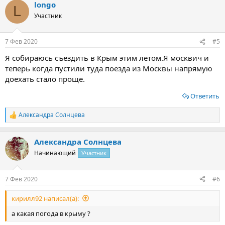
longo
к
L
ц
Участник
и
и
:
7 Фев 2020
#5
Я собираюсь съездить в Крым этим летом.Я москвич и
теперь когда пустили туда поезда из Москвы напрямую
доехать стало проще.
Ответить
Александра Солнцева
Р
е
а
Александра Солнцева
к
ц
Начинающий
Участник
и
и
:
7 Фев 2020
#6
кирилл92 написал(а):
а какая погода в крыму ?