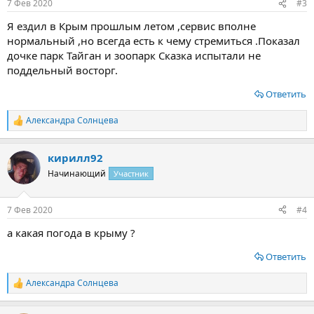
7 Фев 2020
#3
Я ездил в Крым прошлым летом ,сервис вполне
нормальный ,но всегда есть к чему стремиться .Показал
дочке парк Тайган и зоопарк Сказка испытали не
поддельный восторг.
Ответить
Александра Солнцева
Р
е
а
кирилл92
к
ц
Начинающий
Участник
и
и
:
7 Фев 2020
#4
а какая погода в крыму ?
Ответить
Александра Солнцева
Р
е
а