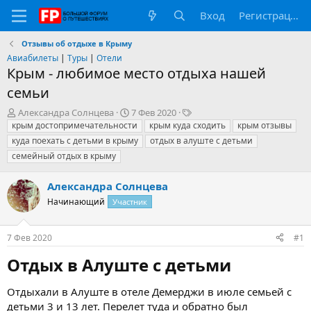
Вход
Регистрация
Отзывы об отдыхе в Крыму
Авиабилеты
|
Туры
|
Отели
Крым - любимое место отдыха нашей
семьи
А
Д
Т
Александра Солнцева
7 Фев 2020
в
а
е
крым достопримечательности
крым куда сходить
крым отзывы
т
т
г
куда поехать с детьми в крыму
отдых в алуште с детьми
о
а
и
семейный отдых в крыму
р
н
т
а
Александра Солнцева
е
ч
м
а
Начинающий
Участник
ы
л
а
7 Фев 2020
#1
Отдых в Алуште с детьми​
Отдыхали в Алуште в отеле Демерджи в июле семьей с
детьми 3 и 13 лет. Перелет туда и обратно был