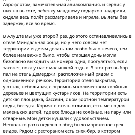
Аэрофлотом, замечательная авиакомпания, и сервис у
них на высоте, ребенку младшему подарков надарили,
сидела весь полёт рассматривала и играла. Вылеты без
задержек, всё во время.
В Алуште мы уже второй раз, до этого останавливались в
отеле Миндальная роща, но у него совсем нет
территории и детям делать там особо было нечего, тем
более нам важно было, чтобы старшая дочь могла
безопасно выходить из номера одна, прогуляться, если
захочет, пока у нас с малышкой отдых. В этот раз выбор
пал на отель Демерджи, расположенный рядом с
одноименной речкой. Территория отеля закрытая,
уютная, небольшая, с огромным количеством хвойных
деревьев и цветущих кустарников. На территории есть
детская площадка, бассейн, с комфортной температурой
воды, беседка. Кормят в отель отлично, есть меню для
маленьких детей, где все блюда не солёные, на пару или
отварные. Мои детки кушали с удовольствием.
Несколько раз в неделю в обед было мороженое трех
видов. Рядом с рестораном есть снек-бар, в котором