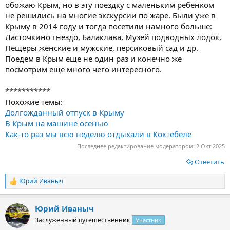
обожаю Крым, но в эту поездку с маленьким ребенком
не решились на многие экскурсии по жаре. Были уже в
Крыму в 2014 году и тогда посетили намного больше:
Ласточкино гнездо, Балаклава, Музей подводных лодок,
Пещеры женские и мужские, персиковый сад и др.
Поедем в Крым еще не один раз и конечно же
посмотрим еще много чего интересного.
***********
Похожие темы:
Долгожданный отпуск в Крыму
В Крым на машине осенью
Как-то раз мы всю неделю отдыхали в Коктебеле
Последнее редактирование модератором:
2 Окт 2025
Ответить
Юрий Иваныч
Р
е
а
Юрий Иваныч
к
ц
Заслуженный путешественник
Участник
и