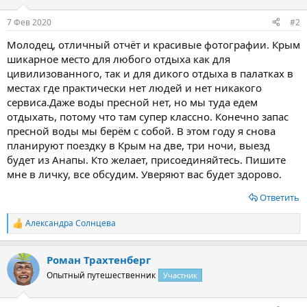
и
:
7 Фев 2020
#2
Молодец, отличный отчёт и красивые фотографии. Крым
шикарное место для любого отдыха как для
цивилизованного, так и для дикого отдыха в палатках в
местах где практически нет людей и нет никакого
сервиса.Даже воды пресной нет, но мы туда едем
отдыхать, потому что там супер классно. Конечно запас
пресной воды мы берём с собой. В этом году я снова
планируют поездку в Крым на две, три ночи, выезд
будет из Анапы. Кто желает, присоединяйтесь. Пишите
мне в личку, все обсудим. Уверяют вас будет здорово.
Ответить
Александра Солнцева
Р
е
а
Роман Трахтенберг
к
ц
Опытный путешественник
Участник
и
и
: