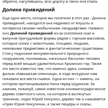
обратно, нагулявшись, всю дорогу в такси она спала.
Долина привидений​
Еще одно место, которое мы посетили в этот раз - Долина
приведений, находится она недалеко от Алушты и
интересна своими необычными ландшафтами. Названо
оно
Долиной
привидений
из-за скопления скал и
валунов причудливой формы рядом с горным массивом,
которые схожи с животными, птицами, людьми,
неживыми предметами и фантастическими существами.
Стоя у подножия монументального природного
сооружения, понимаешь, насколько бессилен человек
перед всей мощью удивительных Крымских гор. Также
это место известно тем, что именно здесь снимали
фильм «Кавказская пленница», в ходе экскурсии нам
показали все места съемок. Одна из них — камень, на
котором пританцовывала Нина перед Шуриком. За
камнем, пожалуй, самое известное кинематографическое
дерево советского кино, на котором в вытянутых
трениках, сидел Юрий Никулин, дерево так и называется
«Орех Юрия Никулина», а также пещеры и скалы,