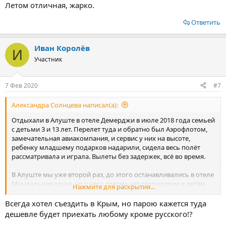
Летом отличная, жарко.
Ответить
Иван Королёв
И
Участник
7 Фев 2020
#7
Александра Солнцева написал(а):
Отдыхали в Алуште в отеле Демерджи в июле 2018 года семьей
с детьми 3 и 13 лет. Перелет туда и обратно был Аэрофлотом,
замечательная авиакомпания, и сервис у них на высоте,
ребенку младшему подарков надарили, сидела весь полёт
рассматривала и играла. Вылеты без задержек, всё во время.
В Алуште мы уже второй раз, до этого останавливались в отеле
Миндальная роща, но у него совсем нет территории и детям
Нажмите для раскрытия...
делать там особо было нечего, тем более нам важно было,
чтобы старшая дочь могла безопасно выходить из номера
Всегда хотел съездить в Крым, но парою кажется туда
одна, прогуляться, если захочет, пока у нас с малышкой отдых.
дешевле будет приехать любому кроме русского!?
В этот раз выбор пал на отель Демерджи, расположенный