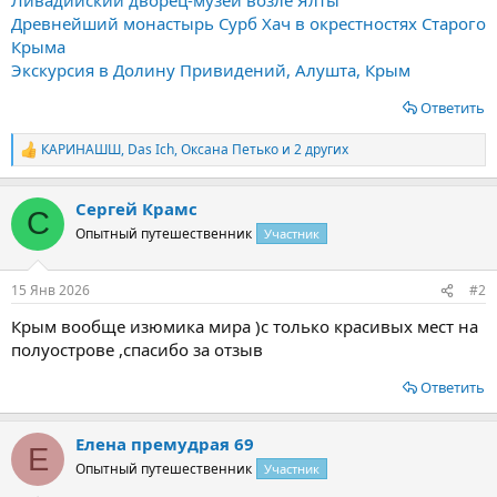
Древнейший монастырь Сурб Хач в окрестностях Старого
Крыма
Экскурсия в Долину Привидений, Алушта, Крым
Ответить
КАРИНАШШ
,
Das Ich
,
Оксана Петько
и 2 других
Р
е
а
Сергей Крамс
к
С
ц
Опытный путешественник
Участник
и
и
:
15 Янв 2026
#2
Крым вообще изюмика мира )с только красивых мест на
полуострове ,спасибо за отзыв
Ответить
Елена премудрая 69
Е
Опытный путешественник
Участник