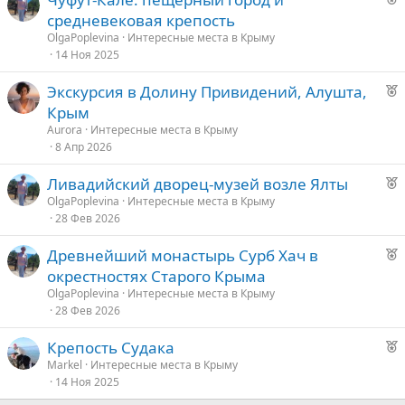
е
средневековая крепость
к
OlgaPoplevina
Интересные места в Крыму
о
14 Ноя 2025
Р
Экскурсия в Долину Привидений, Алушта,
е
е
Крым
к
д
Aurora
Интересные места в Крыму
о
8 Апр 2026
у
е
Р
Ливадийский дворец-музей возле Ялты
е
е
OlgaPoplevina
Интересные места в Крыму
28 Фев 2026
к
д
о
у
Р
Древнейший монастырь Сурб Хач в
е
е
окрестностях Старого Крыма
е
к
OlgaPoplevina
Интересные места в Крыму
о
28 Фев 2026
д
у
Р
Крепость Судака
е
е
е
Markel
Интересные места в Крыму
14 Ноя 2025
к
д
о
у