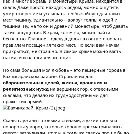
как и многие храмы и монастыри Крыма, находится в
скале. Даже просто находясь рядом, можно ощутить
умиротворение и услышать необычайную для таких
мест тишину. Удивительно – вокруг толпы людей и
тишина. Ну, на то он и древний монастырь, чтоб давать
такие ощущения. В храм, конечно, можно зайти
бесплатно. Главное – одежда должна соответствовать
правилам посещения таких мест. Но если вам нечем
прикрыться, не страшно. В самом храме можно взять
накидки и платки для женщин.
Но сама большая моя любовь – это пещерные города в
Бахчисарайском районе. Строили их для
оборонительных целей, жилья, хранения и
религиозных нужд
на вершинах гор, с отвесными
скалами, что делало их труднодоступными для
вражеских армий.
Скалы служили готовыми стенами, а узкие тропы и
повороты у ворот, которые хорошо просматривались
сверху, затрудняли штурм. К тому же сверху проще было