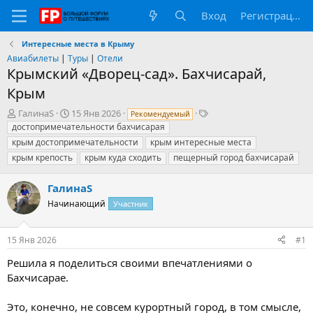
Вход
Регистрация
Интересные места в Крыму
Авиабилеты
|
Туры
|
Отели
Крымский «Дворец-сад». Бахчисарай,
Крым
А
Д
Т
ГалинаS
15 Янв 2026
Рекомендуемый
в
а
е
достопримечательности бахчисарая
т
т
г
крым достопримечательности
крым интересные места
о
а
и
крым крепость
крым куда сходить
пещерный город бахчисарай
р
н
т
а
ГалинаS
е
ч
м
а
Начинающий
Участник
ы
л
а
15 Янв 2026
#1
Решила я поделиться своими впечатлениями о
Бахчисарае.
Это, конечно, не совсем курортный город, в том смысле,