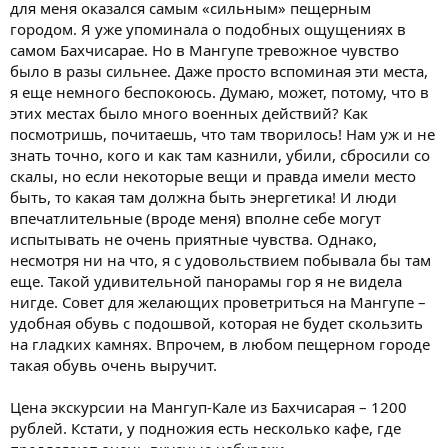
для меня оказался самым «сильным» пещерным
городом. Я уже упоминала о подобных ощущениях в
самом Бахчисарае. Но в Мангупе тревожное чувство
было в разы сильнее. Даже просто вспоминая эти места,
я еще немного беспокоюсь. Думаю, может, потому, что в
этих местах было много военных действий? Как
посмотришь, почитаешь, что там творилось! Нам уж и не
знать точно, кого и как там казнили, убили, сбросили со
скалы, но если некоторые вещи и правда имели место
быть, то какая там должна быть энергетика! И люди
впечатлительные (вроде меня) вполне себе могут
испытывать не очень приятные чувства. Однако,
несмотря ни на что, я с удовольствием побывала бы там
еще. Такой удивительной панорамы гор я не видела
нигде. Совет для желающих проветриться на Мангупе –
удобная обувь с подошвой, которая не будет скользить
на гладких камнях. Впрочем, в любом пещерном городе
такая обувь очень выручит.
Цена экскурсии на Мангуп-Кале из Бахчисарая – 1200
рублей. Кстати, у подножия есть несколько кафе, где