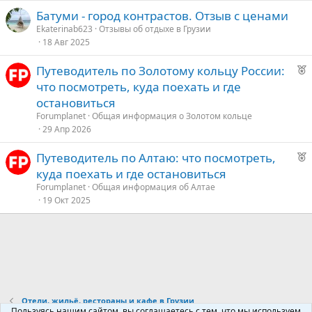
Батуми - город контрастов. Отзыв с ценами
е
Ekaterinab623
Отзывы об отдыхе в Грузии
18 Авг 2025
д
у
Р
Путеводитель по Золотому кольцу России:
е
е
что посмотреть, куда поехать и где
к
остановиться
о
Forumplanet
Общая информация о Золотом кольце
29 Апр 2026
е
Р
Путеводитель по Алтаю: что посмотреть,
е
д
куда поехать и где остановиться
к
у
Forumplanet
Общая информация об Алтае
о
е
19 Окт 2025
е
д
у
е
Отели, жильё, рестораны и кафе в Грузии
Пользуясь нашим сайтом, вы соглашаетесь с тем, что мы используем