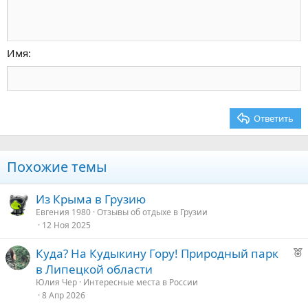
Увеличить отступ
10
Удалить черновик
По центру
Заголовок 1
Book Antiqua
Уменьшить отступ
12
Courier New
По правому краю
Заголовок 2
15
Georgia
Выравнивание текста
Имя
Заголовок 3
18
Tahoma
22
Times New Roman
26
Trebuchet MS
Ответить
Verdana
Похожие темы
Из Крыма в Грузию
Евгения 1980
Отзывы об отдыхе в Грузии
12 Ноя 2025
Р
Куда? На Кудыкину Гору! Природный парк
е
в Липецкой области
к
Юлия Чер
Интересные места в России
о
8 Апр 2026