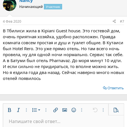
Nancy
Начинающий
Участник
4 Фев 2020
#7
В Тбилиси жила в Kipiani Guest house. Это гостевой дом,
очень приятная хозяйка, удобно расположен. Правда
комната совсем простая и душ и туалет общие. В Кутаиси
был Hotel Rero. Это уже прямо отель. Но там всего ночь
провела, ну для одной ночи нормально. Сервис так себе.
А в Батуми был отель Pharnavaz. До моря минут 10 идти.
И если сильно не придираться, то вполне можно жить.
Но я ездила года два назад. Сейчас наверно много новых
отелей появилось
Ответить
Нумерованный список
Жирный
Курсив
Дополнительно...
Список
Дополнительно...
Вставить ссылку
Вставить изображение
Смайлы
Дополнительно...
Отменить
Дополнительн
Предп
Маркированный список
Напишите свой ответ...
По левому краю
9
Обычный
Сохранить черновик
Arial
Размер шрифта
Выравнивание
Цитата
Повторить
Медиа
Переключить режим работы редактора
Цвет текста
Формат параграфа
Вставить таблицу
Удалить форматирование
Шрифт
Вставить горизонтальную линию
Черновики
Зачёркнутый
Спойлер
Подчёркнутый
Код
Однострочный код
Однострочный спойлер