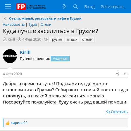
Вход
Регистрация
Отели, жильё, рестораны и кафе в Грузии
Авиабилеты
|
Туры
|
Отели
Куда лучше заселиться в Грузии?
А
Д
Т
Kirill
4 Фев 2020
грузия
отдых
отели
в
а
е
т
т
г
Kirill
о
а
и
Путешественник
Участник
р
н
т
а
е
ч
4 Фев 2020
#1
м
а
ы
л
Доброго времени суток! Подскажите, где можно
а
остановиться в Грузии? Собираюсь с семьей поехать туда
отдохнуть, а в какой отель заселиться не знаю.
Посоветуйте пожалуйста, буду очень рад вашей помощи!
Ответить
кирилл92
Р
е