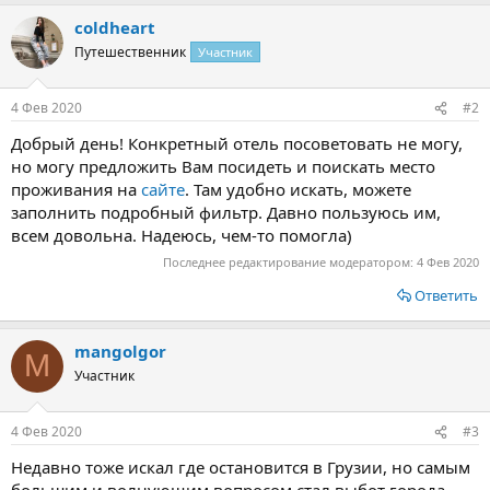
а
coldheart
к
ц
Путешественник
Участник
и
и
:
4 Фев 2020
#2
Добрый день! Конкретный отель посоветовать не могу,
но могу предложить Вам посидеть и поискать место
проживания на
сайте
. Там удобно искать, можете
заполнить подробный фильтр. Давно пользуюсь им,
всем довольна. Надеюсь, чем-то помогла)
Последнее редактирование модератором:
4 Фев 2020
Ответить
mangolgor
M
Участник
4 Фев 2020
#3
Недавно тоже искал где остановится в Грузии, но самым