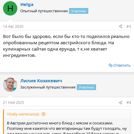
Helga
к
H
ц
Опытный путешественник
Участник
и
и
:
14 Авг 2020
#3
Вот было бы здорово, если бы кто-то поделился реально
опробованным рецептом австрийского блюда. На
кулинарных сайтах одна ерунда, т к.не хватает
ингредиентов.
Ответить
Лилия Козакевич
Заслуженный путешественник
Участник
21 Ноя 2025
#4
Vitaliy написал(а):
В Австрии достаточно много блюд с мясом и сосисками.
Поэтому мне кажется что вегетарианцы там будут голодать, ну
или просто начнут есть мясо. Я подобрал 10 блюд которые