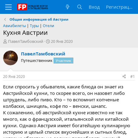
Вход
Регистрация
Общая информация об Австрии
Авиабилеты
|
Туры
|
Отели
Кухня Австрии
А
Д
ПавелТамбовский
20 Янв 2020
в
а
т
т
ПавелТамбовский
о
а
Путешественник
Участник
р
н
т
а
е
ч
20 Янв 2020
#1
м
а
ы
л
Если спросить у обывателя, какие блюда он знает из
а
Австрийской кухни, то скорее всего, он назовет либо
штрудель, либо пиво. Кто – то вспомнит копченые
колбаски, шницель, кофе по – венски, шнапс.
К сожалению, об австрийской кухне известно не так
много, как о французской, итальянской или китайской
кухни. Однако Австрия имеет богатейшую кулинарную
историю и целый список вкуснейших и сытных блюд,