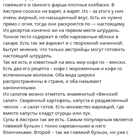
говяжьего и свиного фарша плотные колбаски. В
Австрии сосиски не варят, а жарят. Из – за этого у них
очень жирный, но насыщенный вкус. Есть их нужно
прямо с огня, тогда они раскроются по — настоящему.
Из десертов конечно же на первом месте штрудель.
Тонкое тесто содержит в себе нарезанные яблоки в
сахаре. Есть так же вариант и с творожной начинкой.
Бытует мнение, что только австрийцы могут готовить
настоящий штрудель.
Так же есть и известный на весь мир кофе по – венски.
Есть два его рецепта – кофе с мороженным и кофе со
вспененным молоком. Оба вида широко
распространенны в стране, и оба называют
каноничными.
Из салатов можно отметить знаменитый «Венский
салат». Сваренный картофель, капуста и раздавленный
чеснок – и салат готов. Есть множество вариаций, где
вместо капусты кладут огурцы или лук.
Супы в Австрии так же есть. Самым популярным является
говяжий бульон с тонко нарезанными в него
блинчиками. Второй – так же говяжий бульон, но уже с