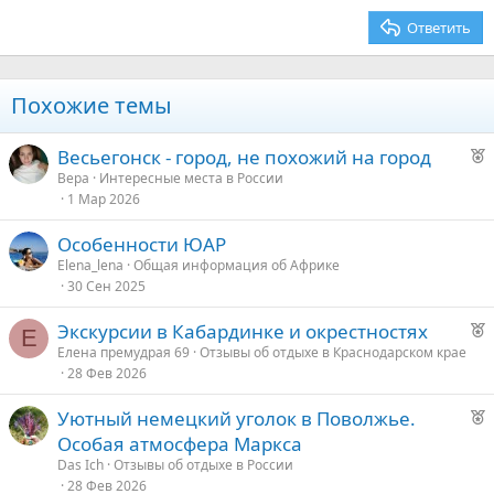
26
Trebuchet MS
Ответить
Verdana
Похожие темы
Р
Весьегонск - город, не похожий на город
е
Bepa
Интересные места в России
1 Мар 2026
к
о
Особенности ЮАР
Elena_lena
Общая информация об Африке
е
30 Сен 2025
д
Р
Экскурсии в Кабардинке и окрестностях
Е
у
е
Елена премудрая 69
Отзывы об отдыхе в Краснодарском крае
е
28 Фев 2026
к
о
Р
Уютный немецкий уголок в Поволжье.
е
Особая атмосфера Маркса
е
к
Das Ich
Отзывы об отдыхе в России
о
28 Фев 2026
д