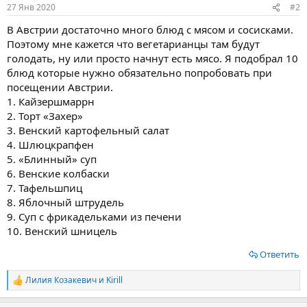
:
27 Янв 2020
#2
В Австрии достаточно много блюд с мясом и сосисками.
Поэтому мне кажется что вегетарианцы там будут
голодать, ну или просто начнут есть мясо. Я подобрал 10
блюд которые нужно обязательно попробовать при
посещении Австрии.
1. Кайзершмаррн
2. Торт «Захер»
3. Венский картофельный салат
4. Шлюцкрапфен
5. «Блинный» суп
6. Венские колбаски
7. Тафельшпиц
8. Яблочный штрудель
9. Суп с фрикадельками из печени
10. Венский шницель
Ответить
Лилия Козакевич
и
Kirill
Р
е
а