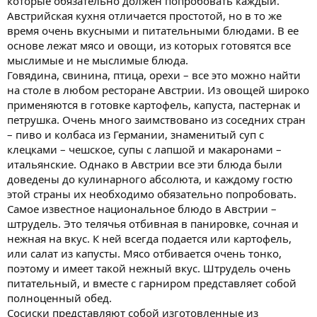
которые обязательно должен попробовать каждый.
Австрийская кухня отличается простотой, но в то же
время очень вкусными и питательными блюдами. В ее
основе лежат мясо и овощи, из которых готовятся все
мыслимые и не мыслимые блюда.
Говядина, свинина, птица, орехи – все это можно найти
на столе в любом ресторане Австрии. Из овощей широко
применяются в готовке картофель, капуста, пастернак и
петрушка. Очень много заимствовано из соседних стран
– пиво и колбаса из Германии, знаменитый суп с
клецками – чешское, супы с лапшой и макаронами –
итальянские. Однако в Австрии все эти блюда были
доведены до кулинарного абсолюта, и каждому гостю
этой страны их необходимо обязательно попробовать.
Самое известное национальное блюдо в Австрии –
штрудель. Это телячья отбивная в панировке, сочная и
нежная на вкус. К ней всегда подается или картофель,
или салат из капусты. Мясо отбивается очень тонко,
поэтому и имеет такой нежный вкус. Штрудель очень
питательный, и вместе с гарниром представляет собой
полноценный обед.
Сосиски представляют собой изготовленные из