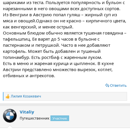
шариками из теста. Пользуется популярность и бульон с
нарезанными в него овощами всех доступных сортов.
Из Венгрии в Австрию попал гуляш – жирный суп из
мяса и овощей.Однако он не красно – кирпичного цвета,
как венгерский, и менее острый.
Основным блюдом обычно является тушеная говядина –
тафельшпиц. Ее варят до 5 часов в бульоне с
пастернаком и петрушкой. Часто в нее добавляют
картофель. Может быть добавлен и тушеный
топинамбур. Есть ростбиф с жаренным луком.
Есть в меню и жареная курица и цыпленок. В кухне
Австрии представлено множество вырезок, котлет,
отбивных и антрекотов.
Ответить
Лилия Козакевич
Р
е
а
Vitaliy
к
ц
Путешественник
Участник
и
и