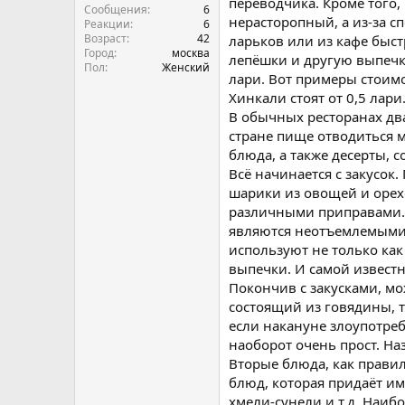
переводчика. Кроме того,
Сообщения
6
нерасторопный, а из-за с
Реакции
6
Возраст
42
ларьков или из кафе быст
Город
москва
лепёшки и другую выпечк
Пол
Женский
лари. Вот примеры стоимо
Хинкали стоят от 0,5 лари
В обычных ресторанах два
стране пище отводиться м
блюда, а также десерты, с
Всё начинается с закусок
шарики из овощей и орехо
различными приправами. К
являются неотъемлемыми 
используют не только как
выпечки. И самой известн
Покончив с закусками, м
состоящий из говядины, т
если накануне злоупотребл
наоборот очень прост. На
Вторые блюда, как правил
блюд, которая придаёт им
хмели-сунели и т.д. Наи