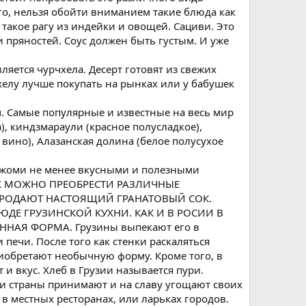
го, нельзя обойти вниманием такие блюда как
 такое рагу из индейки и овощей. Сациви. Это
и пряностей. Соус должен быть густым. И уже
яется чурчхела. Десерт готовят из свежих
хелу лучше покупать на рынках или у бабушек
ам. Самые популярные и известные на весь мир
а), киндзмараули (красное полусладкое),
 вино), Алазанская долина (белое полусухое
ржоми не менее вкусными и полезными
ЦАХ МОЖНО ПРЕОБРЕСТИ РАЗЛИЧНЫЕ
 ПРОДАЮТ НАСТОЯЩИЙ ГРАНАТОВЫЙ СОК.
ДЕ ГРУЗИНСКОЙ КУХНИ. КАК И В РОСИИ В
ННАЯ ФОРМА. Грузины выпекают его в
 печи. После того как стенки раскаляться
риобретают необычную форму. Кроме того, в
и вкус. Хлеб в Грузии называется пури.
ели страны принимают и на славу угощают своих
в местных ресторанах, или ларьках городов.