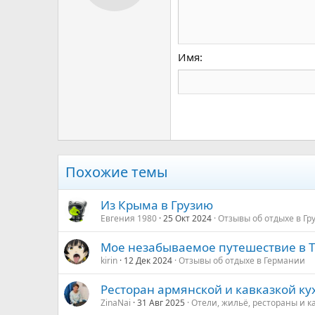
12
Book Antiqua
15
Courier New
18
Georgia
Имя
22
Tahoma
26
Times New Roman
Trebuchet MS
Verdana
Похожие темы
Из Крыма в Грузию
Евгения 1980
25 Окт 2024
Отзывы об отдыхе в Гр
Мое незабываемое путешествие в 
kirin
12 Дек 2024
Отзывы об отдыхе в Германии
Ресторан армянской и кавказкой ку
ZinaNai
31 Авг 2025
Отели, жильё, рестораны и к