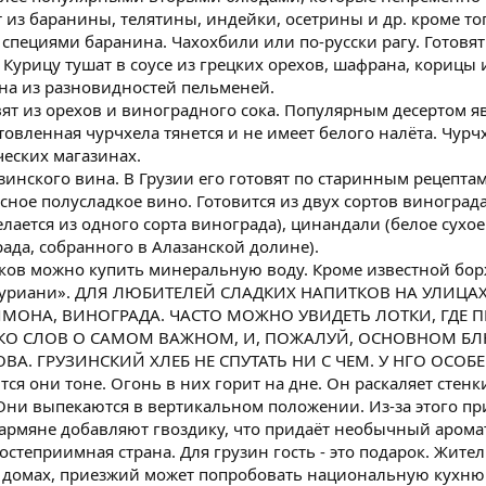
из баранины, телятины, индейки, осетрины и др. кроме то
о специями баранина. Чахохбили или по-русски рагу. Готовят
 Курицу тушат в соусе из грецких орехов, шафрана, корицы 
дна из разновидностей пельменей.
ят из орехов и виноградного сока. Популярным десертом явл
овленная чурчхела тянется и не имеет белого налёта. Чурч
ческих магазинах.
узинского вина. В Грузии его готовят по старинным рецепт
асное полусладкое вино. Готовится из двух сортов виноград
елается из одного сорта винограда), цинандали (белое сухое
рада, собранного в Алазанской долине).
ков можно купить минеральную воду. Кроме известной бо
бакуриани». ДЛЯ ЛЮБИТЕЛЕЙ СЛАДКИХ НАПИТКОВ НА УЛИ
ИМОНА, ВИНОГРАДА. ЧАСТО МОЖНО УВИДЕТЬ ЛОТКИ, ГДЕ
КО СЛОВ О САМОМ ВАЖНОМ, И, ПОЖАЛУЙ, ОСНОВНОМ БЛЮ
ВА. ГРУЗИНСКИЙ ХЛЕБ НЕ СПУТАТЬ НИ С ЧЕМ. У НГО ОСОБЕ
я они тоне. Огонь в них горит на дне. Он раскаляет стенки
 Они выпекаются в вертикальном положении. Из-за этого п
 армяне добавляют гвоздику, что придаёт необычный аромат 
гостеприимная страна. Для грузин гость - это подарок. Жит
в домах, приезжий может попробовать национальную кухню 