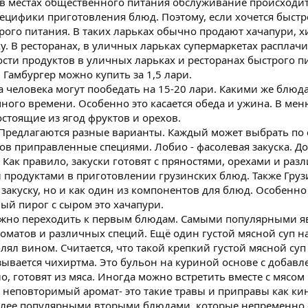
 в местах общественного питания обслуживание происходит 
пецифики приготовления блюд. Поэтому, если хочется быстр
рого питания. В таких ларьках обычно продают хачапури, х
у. В ресторанах, в уличных ларьках супермаркетах распла
сти продуктов в уличных ларьках и ресторанах быстрого пи
. Гамбургер можно купить за 1,5 лари.
 человека могут пообедать на 15-20 лари. Какими же блюд
ного времени. Особенно это касается обеда и ужина. В мен
остоящие из ягод фруктов и орехов.
. Предлагаются разные варианты. Каждый может выбрать по с
в приправленные специями. Лобио - фасолевая закуска. Дос
ак правило, закуски готовят с пряностями, орехами и раз
продуктами в приготовлении грузинских блюд. Также Груз
 закуску, но и как один из компонентов для блюд. Особенно
ый пирог с сыром это хачапури.
ожно переходить к первым блюдам. Самыми популярными явл
оматов и различных специй. Ещё один густой мясной суп на
ял вином. Считается, что такой крепкий густой мясной суп 
зывается чихиртма. Это бульон на куриной основе с добавл
о, готовят из мяса. Иногда можно встретить вместе с мяс
 неповторимый аромат- это такие травы и приправы как кинза
более популярными вторыми блюдами, которые непременно 