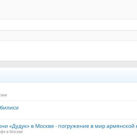
По правому краю
Увеличить отступ
Заголовок 2
Выравнивание текста
Уменьшить отступ
Заголовок 3
узии
Тбилиси
хни «Дудук» в Москве - погружение в мир армянской
афе в Москве