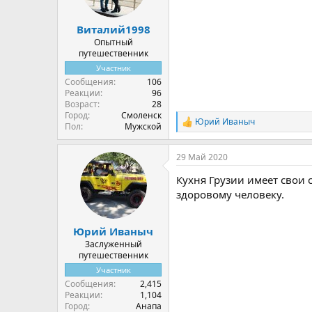
:
Виталий1998
Опытный
путешественник
Участник
Сообщения
106
Реакции
96
Возраст
28
Город
Смоленск
Юрий Иваныч
Р
Пол
Мужской
е
а
29 Май 2020
к
ц
Кухня Грузии имеет свои
и
и
здоровому человеку.
:
Юрий Иваныч
Заслуженный
путешественник
Участник
Сообщения
2,415
Реакции
1,104
Город
Анапа