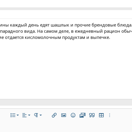
зины каждый день едят шашлык и прочие брендовые блюда. Н
 парадного вида. На самом деле, в ежедневный рацион обы
ие отдается кисломолочным продуктам и выпечке.
По левому краю
Обычный
Нумерованный список
ие
ифта
текста
полнительно...
Список
Выравнивание
Формат параграфа
Вставить ссылку
Вставить изображение
Смайлы
Медиа
Цитата
Вставить табли
Дополнитель
По центру
Заголовок 1
Маркированный список
ю линию
ный код
трочный спойлер