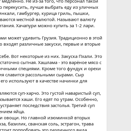
медленно. Не из-за того, что персонал такой
о перекусить, лучше выбрать еду из уличных
инкали, гамбургер, курица гриль, пышки,
чиваются местной валютой. Называют валюту
тания. Хачапури можно купить за 1-2 лари.
ами может удивить Грузия. Традиционно в этой
ю входят различные закуски, первые и вторые
ебе. Вот некоторые из них. Закуска Пхали. Это
таточно сытная. Хашлама - это варёное мясо с
личными специями. Кроме того фундук и орехи
ия славится рассольными сырами. Сыр
 его используют в качестве начинки для
яются суп-харчо. Это густой наваристый суп,
зывается хаши. Его едят по утрам. Особенно,
устраняет последствия застолья. Третий суп
ением яйца.
ом и овощи. Но главной изюминкой вторых
, базилик, сванская соль, эстрагон, трава
стоит попробовать это различного вида