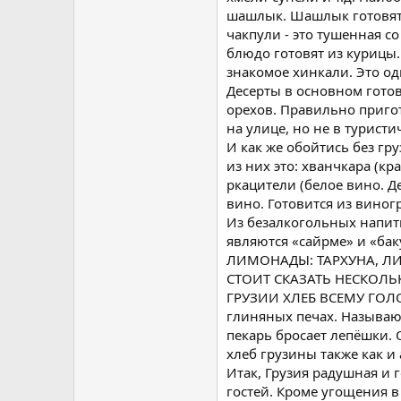
шашлык. Шашлык готовят 
чакпули - это тушенная с
блюдо готовят из курицы.
знакомое хинкали. Это о
Десерты в основном готов
орехов. Правильно пригот
на улице, но не в туристи
И как же обойтись без гр
из них это: хванчкара (кр
ркацители (белое вино. Д
вино. Готовится из виног
Из безалкогольных напит
являются «сайрме» и «
ЛИМОНАДЫ: ТАРХУНА, Л
СТОИТ СКАЗАТЬ НЕСКОЛЬ
ГРУЗИИ ХЛЕБ ВСЕМУ ГОЛО
глиняных печах. Называютс
пекарь бросает лепёшки.
хлеб грузины также как и
Итак, Грузия радушная и 
гостей. Кроме угощения 