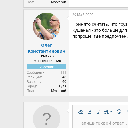
Пол
Мужской
29 Май 2020
Принято считать, что гру
кушанья - это больше для
попроще, где предпочтен
Олег
Константинович
Опытный
путешественник
Участник
Сообщения
111
Реакции
48
Возраст
60
Город
Тула
Пол
Мужской
9
Удалить форматирован
Жирный
Курсив
Размер шр
Цвет 
До
10
Напишите свой ответ...
Arial
Шрифт
Вставить горизонтальну
Спойлер
Зачёркнутый
Код
Подчёркнутый
Одностроч
Однос