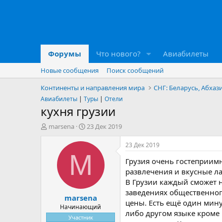
Форумы
Что нового?
Авиабилеты
Новые сообщения
Поиск сообщений
Континенты и направления мира
СНГ: Беларусь, Абхази
Авиабилеты
|
Туры
|
Отели
кухня грузии
А
Д
marsena
23 Дек 2019
в
а
т
т
23 Дек 2019
о
а
M
Грузия очень гостеприимн
р
н
т
а
развлечения и вкусные ла
е
ч
В Грузии каждый сможет н
м
а
заведениях общественного
marsena
ы
л
цены. Есть ещё один мину
а
Начинающий
либо другом языке кроме 
Участник