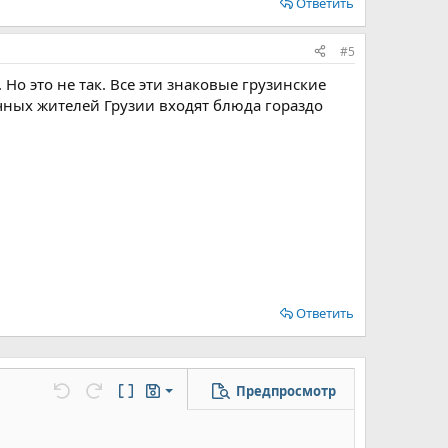
Ответить
#5
о это не так. Все эти знаковые грузинские
чных жителей Грузии входят блюда гораздо
Ответить
Предпросмотр
Сохранить черновик
цу
но...
Отменить
Повторить
Переключить режим работы редактора
Черновики
Удалить черновик