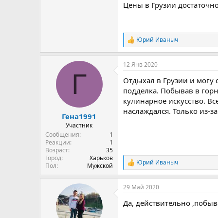
Цены в Грузии достаточно
Юрий Иваныч
Р
е
а
12 Янв 2020
к
Г
ц
Отдыхал в Грузии и могу с
и
и
подделка. Побывав в гор
:
кулинарное искусство. Вс
наслаждался. Только из-з
Гена1991
Участник
Сообщения
1
Реакции
1
Возраст
35
Город
Харьков
Юрий Иваныч
Р
Пол
Мужской
е
а
29 Май 2020
к
ц
Да, действительно ,побыв
и
и