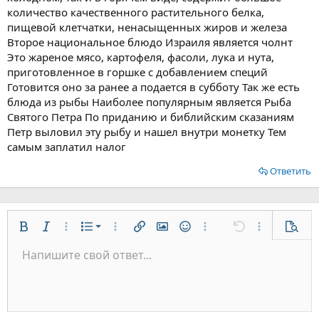
количество качественного растительного белка,
пищевой клетчатки, ненасыщенных жиров и железа
Второе национальное блюдо Израиля является чолнт
Это жареное мясо, картофеля, фасоли, лука и нута,
приготовленное в горшке с добавлением специй
Готовится оно за ранее а подается в субботу Так же есть
блюда из рыбы Наиболее популярным является Рыба
Святого Петра По приданию и библийским сказаниям
Петр выловил эту рыбу и нашел внутри монетку Тем
самым заплатил налог
Ответить
Нумерованный список
Жирный
Курсив
Дополнительно...
Список
Дополнительно...
Вставить ссылку
Вставить изображение
Смайлы
Дополнительно...
Отменить
Дополнительн
Предп
Маркированный список
Напишите свой ответ...
По левому краю
9
Обычный
Сохранить черновик
Arial
Размер шрифта
Выравнивание
Цитата
Повторить
Медиа
Переключить режим работы редактора
Цвет текста
Формат параграфа
Вставить таблицу
Удалить форматирование
Шрифт
Вставить горизонтальную линию
Черновики
Зачёркнутый
Спойлер
Подчёркнутый
Код
Однострочный код
Однострочный спойлер
Увеличить отступ
10
Удалить черновик
По центру
Заголовок 1
Book Antiqua
Уменьшить отступ
12
Courier New
По правому краю
Заголовок 2