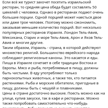
Если всё же турист захочет посетить израильский
ресторан, то средняя цена обеда будет составлять 50
шекелей с человека. Однако в ресторанах подают очень
большие порции. Одной порцией может наесться двое
или даже трое человек. Поэтому можно сэкономить,
заказывая меньшее количество порций. Вот несколько
популярных ресторанов Израиля. Лондон Тель-Авив,
Мексикана, Старик и море Тель-Авив, Арон и Яков Тель-
Авив и многие другие.
Таким образом, Израиль - страна, в которой действуют
множество религий. Большинство еврейского народа
соблюдают религиозные каноны. Это касается и еды.
Пища в Израиле сочетает в себе традиции Востока и
Европы. Мясо и рыба, потребляемые в пищу, должны
быть чистыми. В еду употребляют только
парнокопытных животных, а также тех, кто питается
растениями. Рыба и морские обитатели, пригодные в
пищу, должны быть с чешуёй и плавниками.
Цены в стране достаточно высокие. Поесть можно как на
улице, купив закуски, так в кафе и ресторанах. Можно
также попробовать самостоятельно что-нибудь