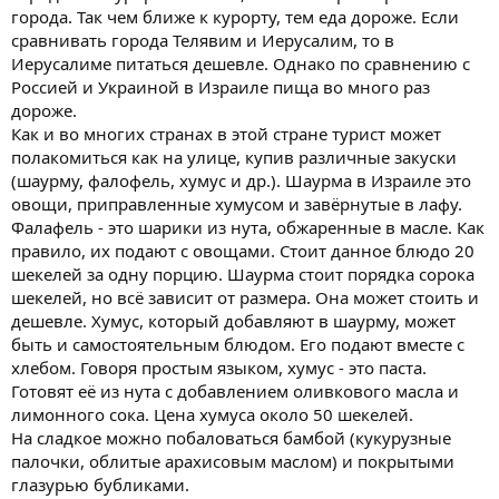
города. Так чем ближе к курорту, тем еда дороже. Если
сравнивать города Телявим и Иерусалим, то в
Иерусалиме питаться дешевле. Однако по сравнению с
Россией и Украиной в Израиле пища во много раз
дороже.
Как и во многих странах в этой стране турист может
полакомиться как на улице, купив различные закуски
(шаурму, фалофель, хумус и др.). Шаурма в Израиле это
овощи, приправленные хумусом и завёрнутые в лафу.
Фалафель - это шарики из нута, обжаренные в масле. Как
правило, их подают с овощами. Стоит данное блюдо 20
шекелей за одну порцию. Шаурма стоит порядка сорока
шекелей, но всё зависит от размера. Она может стоить и
дешевле. Хумус, который добавляют в шаурму, может
быть и самостоятельным блюдом. Его подают вместе с
хлебом. Говоря простым языком, хумус - это паста.
Готовят её из нута с добавлением оливкового масла и
лимонного сока. Цена хумуса около 50 шекелей.
На сладкое можно побаловаться бамбой (кукурузные
палочки, облитые арахисовым маслом) и покрытыми
глазурью бубликами.