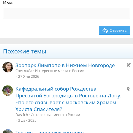
15
Georgia
Выравнивание текста
Имя
Заголовок 3
18
Tahoma
22
Times New Roman
26
Trebuchet MS
Ответить
Verdana
Похожие темы
Р
Зоопарк Лимпопо в Нижнем Новгороде
е
СветлаДа
Интересные места в России
27 Янв 2026
к
о
Р
Кафедральный собор Рождества
е
Пресвятой Богородицы в Ростове-на-Дону.
е
к
Что его связывает с московским Храмом
о
д
Христа Спасителя?
у
Das Ich
Интересные места в России
е
е
3 Дек 2025
д
Турция - девчонки движуют