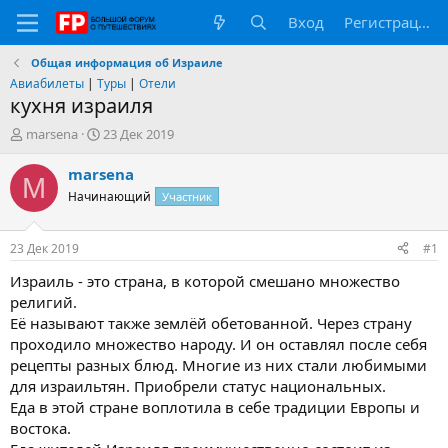
Вход
Регистрация
Общая информация об Израиле
Авиабилеты
|
Туры
|
Отели
кухня израиля
А
Д
marsena
23 Дек 2019
в
а
т
т
marsena
M
о
а
Начинающий
Участник
р
н
т
а
е
ч
23 Дек 2019
#1
м
а
ы
л
Израиль - это страна, в которой смешано множество
а
религий.
Её называют также землёй обетованной. Через страну
проходило множество народу. И он оставлял после себя
рецепты разных блюд. Многие из них стали любимыми
для израильтян. Приобрели статус национальных.
Еда в этой стране воплотила в себе традиции Европы и
востока.