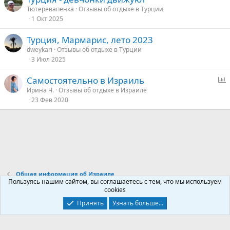
у
Тютеревапенка
Отзывы об отдыхе в Турции
е
1 Окт 2025
Турция, Мармарис, лето 2023
dweykari
Отзывы об отдыхе в Турции
3 Июл 2025
Самостоятельно в Израиль
п
Ирина Ч.
Отзывы об отдыхе в Израиле
23 Фев 2020
р
о
с
Общая информация об Израиле
Пользуясь нашим сайтом, вы соглашаетесь с тем, что мы используем
cookies
Контакты
Условия и правила
Политика конфиденциальности
Принять
Узнать больше...
Помощь
Главная
R
S
S