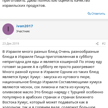
приготовить. Дабы полностью оценить качество
израильских продуктов.
Ответить
ivan2017
I
Участник
23 Дек 2019
#2
В Израиле много разных блюд Очень разнообразные
блюда в Израиле Пища приготовленная в субботу
непригодна для еды и является кошерной По этому еду
готовят за ранее А в субботу ее просто разогревают
Много разной кухни в Израиле Одним из таких блюд
является Хумус Хумус - закуска из нутового пюре,
национальное блюдо Израиля Составляющими хумуса
являются чеснок, сок лимона и паста из кунжута,
оливковое масло Это блюдо наряду с Турцией особенно
популярно в арабских странах и странах Ближнего
Востока Хумус, который может подаваться как в
холодном, так и в горячем виде, содержит большое