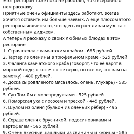
Этот ресторан тоже пока не работает, но я всеравно о
нем расскажу.
Приятные очень официанты здесь работают, всегда
хочется оставить им больше чаевых. А ещё плюсом этого
ресторана является то, что здесь играет ливая музыка с
собственным диджеем.
А теперь я расскажу о своих любимых блюдах в этом
ресторане.
1. Страчателла с камчатским крабом - 685 рублей.
2. Тартар из оленины в трюфельном креме - 525 рублей.
3. Фаланга камчатского краба (говорят, что её варят в
морской воде, я конечно не верю, но все же, это вам на
заметку) - 480 рублей.
4. Доска сыровяленого мяса (лось, олень, глухарь) - 585
рублей.
5. Суп Том-Ям с морепродуктами - 525 рублей.
6. Поморская уха с лососем и треской - 445 рублей.
7. Шулом из оленя (бульон из оленьих рёбер) - 495
рублей.
8. Сердце оленя с брусникой, подосиновиками и
картофелем - 585 рублей.
9. Очень вкусные шашлыки из свинины и курицы - 585