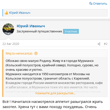
Ответить
Юрий Иваныч
Р
е
а
Юрий Иваныч
к
ц
Заслуженный путешественник
Участник
и
и
:
22 Авг 2020
#2
Mej.ta написал(а):
Обожаю свою малую Родину. Живу я в городе Мурманск
(Кольский полуостров, крайний север). Холодно, сурово, но
очень красиво и уютно.
Мурманск находится в 1950 километров от Москвы на
Кольском полуострове, граничит область с Карелией.
В каждом городе России имеется множество ресторанов, кафе
и забегаловок, в Мурманске тоже это все имеется. Но часто
турист не знает куда все-таки сходить в том или ином городе,
Нажмите для раскрытия...
поэтому, я вам расскажу.
1. Ресторан "Тундра".
Всё ! Начитался насмотрелся аппетит разыгрался жрать
Официальный сайт:
https://restsyndicate.ru/
.
захотел. Хрена тут с вами походу похудеешь. Очень
Адрес: улица Полярные Зори, 49 корпус Этот ресторан является