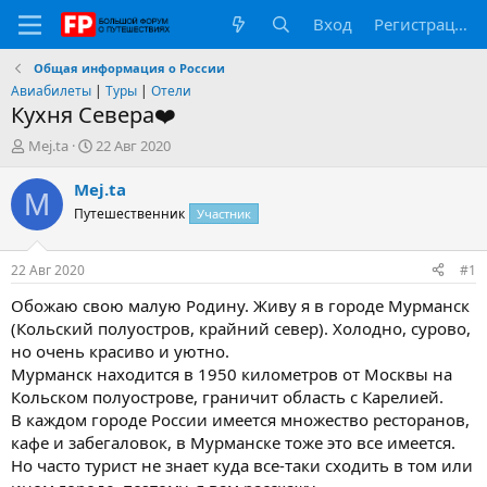
Вход
Регистрация
Общая информация о России
Авиабилеты
|
Туры
|
Отели
Кухня Севера❤️
А
Д
Mej.ta
22 Авг 2020
в
а
т
т
Mej.ta
M
о
а
Путешественник
Участник
р
н
т
а
е
ч
22 Авг 2020
#1
м
а
ы
л
Обожаю свою малую Родину. Живу я в городе Мурманск
а
(Кольский полуостров, крайний север). Холодно, сурово,
но очень красиво и уютно.
Мурманск находится в 1950 километров от Москвы на
Кольском полуострове, граничит область с Карелией.
В каждом городе России имеется множество ресторанов,
кафе и забегаловок, в Мурманске тоже это все имеется.
Но часто турист не знает куда все-таки сходить в том или