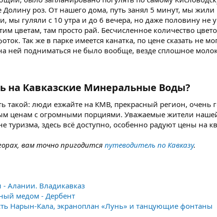
е Долину роз. От нашего дома, путь занял 5 минут, мы жили
и, мы гуляли с 10 утра и до 6 вечера, но даже половину не
им цветам, там просто рай. Бесчисленное количество цвето
ток. Так же в парке имеется канатка, по цене сказать не мог
на ней подниматься не было вообще, везде сплошное молок
ть на Кавказские Минеральные Воды?​
ь такой: люди езжайте на КМВ, прекрасный регион, очень
ным ценам с огромными порциями. Уважаемые жители нашей
не туризма, здесь всё доступно, особенно радуют цены на к
горах, вам точно пригодится
путеводитель по Кавказу
.
 - Алании. Владикавказ
ный медом - Дербент
ость Нарын-Кала, экраноплан «Лунь» и танцующие фонтаны