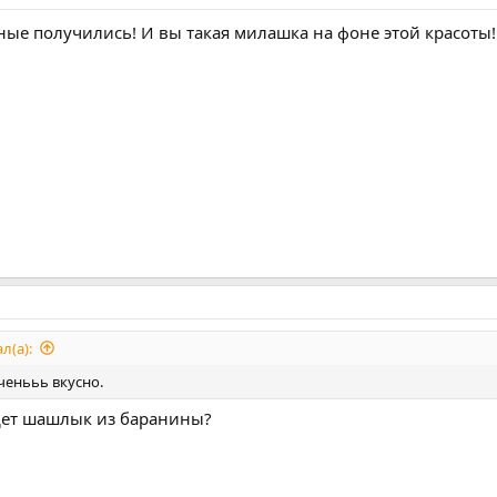
ные получились! И вы такая милашка на фоне этой красоты!
л(а):
ченььь вкусно.
дет шашлык из баранины?