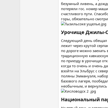
безумный ливень, а дождь
потеряли гос. номер маши
счастливого пути. Спасибо
горы, обязательно смотри
Урочище Джилы-Су
Следующий день обещал н
лежит через крутой серпа
по дороге можно заехать
традиционную кавказскую 
по приезду в урочище отк
когда то очень и очень д
взойти на Эльбрус с севе
поляны Эммануэля, набор
базового лагеря, пообедал
необычным, и вернулись к
Национальный пар
На пятый день и заверша