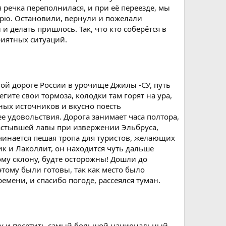
 речка переполнилася, и при её переезде, мы
ерю. Остановили, вернули и пожелали
и делать пришлось. Так, что кто соберётся в
риятных ситуаций.
й дороге России в урочище Джилы -СУ, путь
ите свои тормоза, колодки там горят на ура,
ных источников и вкусно поесть
е удовольствия. Дорога занимает часа полтора,
застывшей лавы при извержении Эльбруса,
ачинается пешая тропа для туристов, желающих
ик и Лаколлит, он находится чуть дальше
му склону, будте осторожны! Дошли до
 этому были готовы, так как место было
мени, и спасибо погоде, рассеялся туман.
ку и посетить самый большой национальный