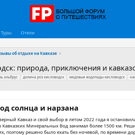
Туры
Отели
зывы об отдыхе на Кавказе
дск: природа, приключения и кавказ
рь эльбрус
долина роз кисловодск
медовые водопады кисловодск
на
од солнца и нарзана​
ерный Кавказ и свой выбор в летом 2022 года я остановила
о Кавказких Минеральных Вод занимал более 1500 км. Реши
их, поэтому решено было ехать без ночевой, по времени дор