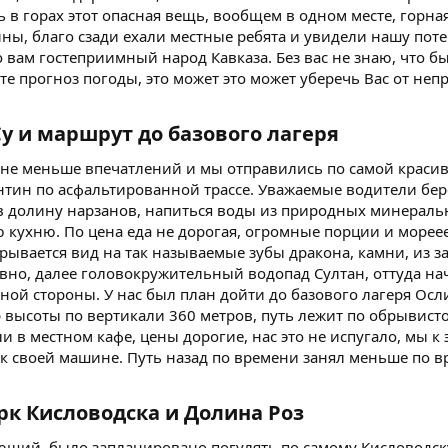
 в горах этот опасная вещь, вообщем в одном месте, горная
ны, благо сзади ехали местные ребята и увидели нашу пот
 вам гостеприимный народ Кавказа. Без вас не знаю, что бы 
те прогноз погоды, это может это может уберечь Вас от неп
 и маршрут до базового лагеря​
е меньше впечатлений и мы отправились по самой красиво
нтин по асфальтированной трассе. Уважаемые водители берег
 в долину нарзанов, напиться воды из природных минераль
кухню. По цена еда не дорогая, огромные порции и мореее
рывается вид на так называемые зубы дракона, камни, из 
авно, далее головокружительный водопад Султан, оттуда н
рной стороны. У нас был план дойти до базового лагеря Осл
 высоты по вертикали 360 метров, путь лежит по обрывисто
и в местном кафе, цены дорогие, нас это не испугало, мы к
 своей машине. Путь назад по времени занял меньше по вре
к Кисловодска и Долина Роз​
ющий, было запланировано погулять по самому Кисловодс