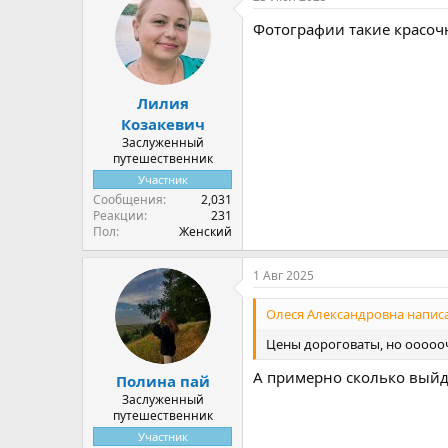
Фотографии такие красоч
Лилия
Козакевич
Заслуженный
путешественник
Участник
Сообщения
2,031
Реакции
231
Пол
Женский
1 Авг 2025
Олеся Александровна написа
Цены дороговаты, но ооооо
А примерно сколько вый
Полина пай
Заслуженный
путешественник
Участник