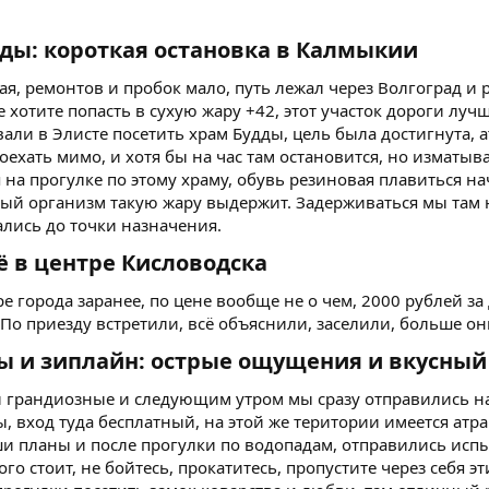
ды: короткая остановка в Калмыкии​
я, ремонтов и пробок мало, путь лежал через Волгоград и 
е хотите попасть в сухую жару +42, этот участок дороги лу
али в Элисте посетить храм Будды, цель была достигнута, а
оехать мимо, и хотя бы на час там остановится, но изматы
 на прогулке по этому храму, обувь резиновая плавиться нач
ый организм такую жару выдержит. Задерживаться мы там н
лись до точки назначения.
 в центре Кисловодска​
е города заранее, по цене вообще не о чем, 2000 рублей з
о приезду встретили, всё объяснили, заселили, больше он
 и зиплайн: острые ощущения и вкусный
и грандиозные и следующим утром мы сразу отправились на
ты, вход туда бесплатный, на этой же територии имеется а
и планы и после прогулки по водопадам, отправились испы
того стоит, не бойтесь, прокатитесь, пропустите через себя 