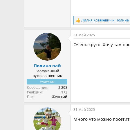
Лилия Козакевич
и
Полина 
Р
е
а
31 Май 2025
к
ц
Очень круто! Хочу там пр
и
и
:
Полина пай
Заслуженный
путешественник
Участник
Сообщения
2,208
Реакции
173
Пол
Женский
31 Май 2025
Много что можно посетить