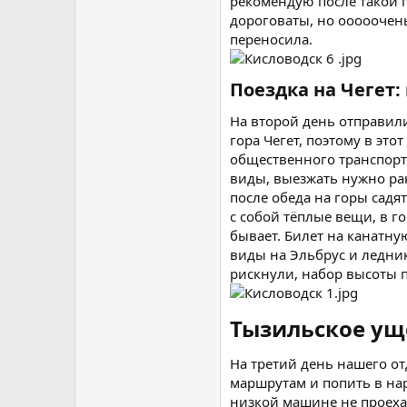
рекомендую после такой п
дороговаты, но ооооочень
переносила.
Поездка на Чегет:
На второй день отправили
гора Чегет, поэтому в эт
общественного транспорта
виды, выезжать нужно ран
после обеда на горы садя
с собой тёплые вещи, в г
бывает. Билет на канатну
виды на Эльбрус и ледник
рискнули, набор высоты п
Тызильское ущ
На третий день нашего от
маршрутам и попить в на
низкой машине не проехат