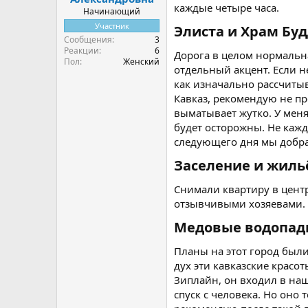
каждые четыре часа.
Начинающий
Участник
Элиста и Храм Буд
Сообщения
3
Реакции
6
Дорога в целом нормальна
Пол
Женский
отдельный акцент. Если н
как изначально рассчитыв
Кавказ, рекомендую не пр
выматывает жутко. У меня
будет осторожны. Не кажд
следующего дня мы добра
Заселение и жильё
Снимали квартиру в центр
отзывчивыми хозяевами. П
Медовые водопады
Планы на этот город был
дух эти кавказские красо
Зиплайн, он входил в наш
спуск с человека. Но оно 