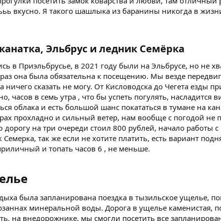
рогулки посетить замок коварства и любви, там отличный р
ьь вкусно. Я такого шашлыка из баранины никогда в жизни
 канатка, Эльбрус и ледник Семёрка​
сь в Приэльбрусье, в 2021 году были на Эльбрусе, но не х
от раз она была обязательна к посещению. Мы везде передви
 ничего сказать не могу. От Кисловодска до Чегета езды пр
о, часов в семь утра , что бы успеть погулять, насладится
ться облака и есть большой шанс покататься в тумане на ка
орах прохладно и сильный ветер, нам вообще с погодой не 
ю дорогу на три очереди стоил 800 рублей, начало работы с
 Семерка, так же если не хотите платить, есть вариант под
риличный и топать часов 6 , не меньше.
елье​
дыха была запланирована поездка в тызильское ущелье, по
рзаннах минеральной воды. Дорога в ущелье каменистая, 
ь, на внедорожнике, мы смогли посетить все запланирован