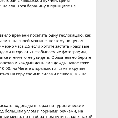
есторан с кавказской кухней. Цены
 не ела. Хотя баранину в принципе не
ватило времени посетить одну геолокацию, как
гались на своей машине, поэтому по ценам
имерно часа 2,5 если хотите застать красивые
 видами и сделать незабываемые фотографии,
натке и ничего не увидеть. Обязательно берите
повезло и каждый день лил дождь. Такое тоже
 10.00, на Чегете открываются самые крутые
няться на гору своими силами пешком, мы не
искать водопады в горах по туристическим
под большим углом и горными речками, на
ные места, но на обратном пути начался такой