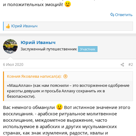
и положительных эмоций!
Ответить
Юрий Иваныч
Р
е
а
Юрий Иваныч
к
ц
Заслуженный путешественник
Участник
и
и
:
6 Июл 2020
#2
Ксения Яковлева написал(а):
«МашАллах» (как нам пояснили – это восторженное одобрение
красоты девушек и просьба Аллаху сохранить их в
безопасности).
Вас немного обманули
Вот истинное значение этого
восклицания. - арабское ритуальное молитвенное
восклицание, междометное выражение, часто
используемое в арабских и других мусульманских
странах, как знак изумления, радости, хвалы и