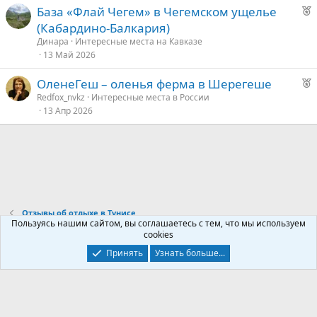
у
Р
База «Флай Чегем» в Чегемском ущелье
е
е
е
(Кабардино-Балкария)
к
д
Динара
Интересные места на Кавказе
о
13 Май 2026
у
е
Р
ОленеГеш – оленья ферма в Шерегеше
е
е
Redfox_nvkz
Интересные места в России
13 Апр 2026
к
д
о
у
е
е
д
у
Отзывы об отдыхе в Тунисе
е
Пользуясь нашим сайтом, вы соглашаетесь с тем, что мы используем
cookies
Контакты
Условия и правила
Политика конфиденциальности
Принять
Узнать больше...
Помощь
Главная
R
S
S