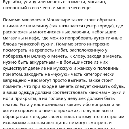
Бургибы, улицу или мечеть его имени, магазин,
названный в его честь и много чего еще.
Помимо мавзолея в Монастире также стоит обратить
внимание на медину (так называется центр города), где
расположены многочисленные лавочки, небольшие
магазины и кафе, где можно попробовать аутентичные
блюда тунисской кухни. Помимо этого интересно
посмотреть на крепость Рибат, расположенную у
побережья и Великую Мечеть. К слову, заходя в мечеть,
нужно быть аккуратным – в большинстве из них
существует деление на мужскую и женскую половины,
при этом, заходить на «чужую» часть категорически
запрещено – вас могут просто выгнать. Также стоит
помнить, что при входе в мечеть следует снимать обувь,
а ваша одежда должна соответствовать канонам – руки и
ноги прикрыты, а на голове у девушек должен быть
платок. Если у вас возникают какие-либо вопросы и вы
хотите спросить о чем-то прохожих, то лучше всего
обращаться к людям своего пола, потому что по строгим
исламским законам женщины не могут смотреть и
разговаривать с чужими мужчинами, а мужчины не