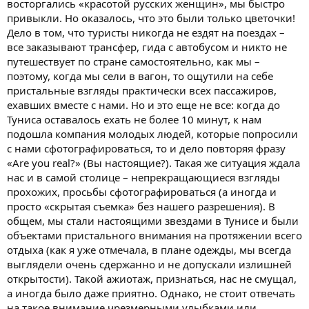
восторгались «красотой русских женщин», мы быстро
привыкли. Но оказалось, что это были только цветочки!
Дело в том, что туристы никогда не ездят на поездах –
все заказывают трансфер, гида с автобусом и никто не
путешествует по стране самостоятельно, как мы –
поэтому, когда мы сели в вагон, то ощутили на себе
пристальные взгляды практически всех пассажиров,
ехавших вместе с нами. Но и это еще не все: когда до
Туниса оставалось ехать не более 10 минут, к нам
подошла компания молодых людей, которые попросили
с нами сфотографироваться, то и дело повторяя фразу
«Are you real?» (Вы настоящие?). Такая же ситуация ждала
нас и в самой столице – непрекращающиеся взгляды
прохожих, просьбы сфотографироваться (а иногда и
просто «скрытая съемка» без нашего разрешения). В
общем, мы стали настоящими звездами в Тунисе и были
объектами пристального внимания на протяжении всего
отдыха (как я уже отмечала, в плане одежды, мы всегда
выглядели очень сдержанно и не допускали излишней
открытости). Такой ажиотаж, признаться, нас не смущал,
а иногда было даже приятно. Однако, не стоит отвечать
на такое внимание чрезмерными улыбками или