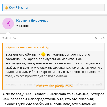
в Тунисе !!!
Юрий Иваныч
Р
е
а
Ксения Яковлева
к
К
ц
Участник
и
и
:
6 Июл 2020
#4
Юрий Иваныч написал(а):
Вас немного обманули
Вот истинное значение этого
восклицания. - арабское ритуальное молитвенное
восклицание, междометное выражение, часто используемое в
арабских и других мусульманских странах, как знак изумления,
радости, хвалы и благодарности Богу и смиренного признания
того, что всё происходит по воле Аллаха.
? Жаль что вы постеснядись выложить фотографии вас и вашей
Нажмите для раскрытия...
подруги, мы бы тоже по достоинству вас оценили и осыпали
приятными комплиментами. Мы не сколько не хуже арабов и
А по поводу "МашАллах" - написала то значение, которое
мусульман из Африканского Туниса.
Мы даже лучше и это
нам перевели непосредственно те, кто это говорил)
100 %, не верите? Спросите любого русского мужика. Он
Сейчас я уже учу арабский и понимаю, что значение
подтвердит.