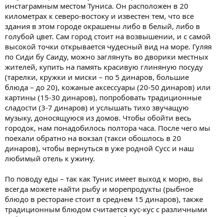
инстаграмным местом Туниса. Он расположен в 20
километрах к северо-востоку и известен тем, что все
здания в этом городе окрашены либо в белый, либо в
голубой цвет. Сам город стоит на возвышении, и с самой
высокой точки открывается чудесный вид на море. Гуляя
по Сиди бу Саиду, можно заглянуть во дворики местных
жителей, купить на память красивую глиняную посуду
(тарелки, кружки и миски – по 5 динаров, большие
блюда – до 20), кожаные аксессуары (20-50 динаров) или
картины (15-30 динаров), попробовать традиционные
сладости (3-7 динаров) и услышать тихо звучащую
музыку, доносящуюся из домов. Чтобы обойти весь
городок, нам понадобилось полтора часа. После чего мы
поехали обратно на вокзал (такси обошлось в 20
динаров), чтобы вернуться в уже родной Сусс и наш
любимый отель к ужину.
По поводу еды – так как Тунис имеет выход к морю, вы
всегда можете найти рыбу и морепродукты (рыбное
блюдо в ресторане стоит в среднем 15 динаров), также
традиционным блюдом считается кус-кус с различными