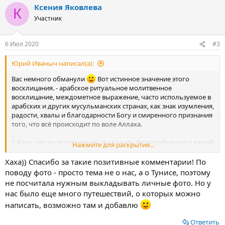
Ксения Яковлева
К
Участник
6 Июл 2020
#3
Юрий Иваныч написал(а):
Вас немного обманули
Вот истинное значение этого
восклицания. - арабское ритуальное молитвенное
восклицание, междометное выражение, часто используемое в
арабских и других мусульманских странах, как знак изумления,
радости, хвалы и благодарности Богу и смиренного признания
того, что всё происходит по воле Аллаха.
? Жаль что вы постеснядись выложить фотографии вас и вашей
Нажмите для раскрытия...
подруги, мы бы тоже по достоинству вас оценили и осыпали
приятными комплиментами. Мы не сколько не хуже арабов и
Хаха)) Спасибо за такие позитивные комментарии! По
мусульман из Африканского Туниса.
Мы даже лучше и это
поводу фото - просто тема не о нас, а о Тунисе, поэтому
100 %, не верите? Спросите любого русского мужика. Он
не посчитала нужным выкладывать личные фото. Но у
подтвердит.
нас было еще много путешествий, о которых можно
А если серьезно, то прекрасно вы отдохнули и отличный
написать, возможно там и добавлю
получился отзыв о вашем путешествии. Молодцы.
Жаль что вы боитесь показывать свои фотографии, в этом
Ответить
ничего нет плохого, зазорного или предосудительного. Мы не