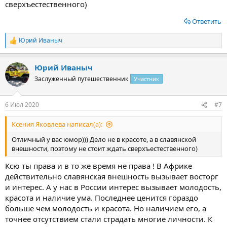
сверхъестественного)
Ответить
Юрий Иваныч
Р
е
а
Юрий Иваныч
к
ц
Заслуженный путешественник
Участник
и
и
:
6 Июл 2020
#7
Ксения Яковлева написал(а):
Отличный у вас юмор))) Дело не в красоте, а в славянской
внешности, поэтому не стоит ждать сверхъестественного)
Ксю ты права и в то же время не права ! В Африке
действительно славянская внешность вызывает восторг
и интерес. А у нас в России интерес вызывает молодость,
красота и наличие ума. Последнее ценится гораздо
больше чем молодость и красота. Но наличием его, а
точнее отсутствием стали страдать многие личности. К