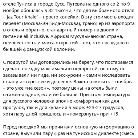
отеле Туниса в городе Сусс. Путевка на одного со 2 по 9
ноября обошлась в 32 тысячи, что для выбранного отеля
– Jaz Tour Khalef – просто копейки. В эту стоимость входил
перелет (Москва-Энфида-Москва), трансфер из аэропорта
в отель и обратно, стандартный номер на двоих и
питание all inclusive. Африка! Мусульманская страна,
неизвестность и масса открытий – вот, что нас ждало в
бывшей французской колонии.
С подругой мы договорились на берегу, что постараемся
сделать поездку максимально недорогой, поэтому не
заказывали ни гида, ни экскурсии – самим исследовать
страну интереснее и дешевле. Важно отметить – ноябрь
– это уже «не сезон», поэтому цены на отель были
снижены вдвое, если не больше. При этом температура
для русского человека вполне комфортная как для
прогулок, так и для купания в море: +23-27 градусов,
хотя пару дней пришлось и «померзнуть» при +15.
Перед поездкой мы прочитали основную информацию о
стране, выучили пару фраз на тунисском диалекте (смесь