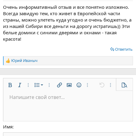
Очень информативный отзыв и все понятно изложено.
Всегда завидую тем, кто живет в Европейской части
страны, можно улететь куда угодно и очень бюджетно, а
из нашей Сибири все деньги на дорогу истратишь)) Эти
белые домики с синими дверями и окнами - такая
красота!
Ответить
Юрий Иваныч
Р
е
а
к
ц
Нумерованный список
и
Жирный
Курсив
Дополнительно...
Список
Дополнительно...
Вставить ссылку
Вставить изображение
Смайлы
Дополнительно...
Отменить
Дополнительн
Предп
и
Маркированный список
Напишите свой ответ...
:
По левому краю
9
Обычный
Сохранить черновик
Arial
Размер шрифта
Выравнивание
Цитата
Повторить
Медиа
Переключить режим работы редактора
Цвет текста
Формат параграфа
Вставить таблицу
Удалить форматирование
Шрифт
Вставить горизонтальную линию
Черновики
Зачёркнутый
Спойлер
Подчёркнутый
Код
Однострочный код
Однострочный спойлер
Увеличить отступ
10
Удалить черновик
По центру
Заголовок 1
Book Antiqua
Уменьшить отступ
12
Courier New
По правому краю
Заголовок 2
15
Georgia
Выравнивание текста
Имя
Заголовок 3
18
Tahoma