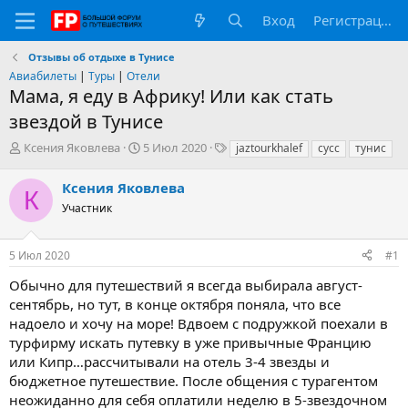
Вход
Регистрация
Отзывы об отдыхе в Тунисе
Авиабилеты
|
Туры
|
Отели
Мама, я еду в Африку! Или как стать
звездой в Тунисе
А
Д
Т
Ксения Яковлева
5 Июл 2020
jaztourkhalef
сусс
тунис
в
а
е
т
т
г
Ксения Яковлева
К
о
а
и
Участник
р
н
т
а
е
ч
5 Июл 2020
#1
м
а
ы
л
Обычно для путешествий я всегда выбирала август-
а
сентябрь, но тут, в конце октября поняла, что все
надоело и хочу на море! Вдвоем с подружкой поехали в
турфирму искать путевку в уже привычные Францию
или Кипр…рассчитывали на отель 3-4 звезды и
бюджетное путешествие. После общения с турагентом
неожиданно для себя оплатили неделю в 5-звездочном