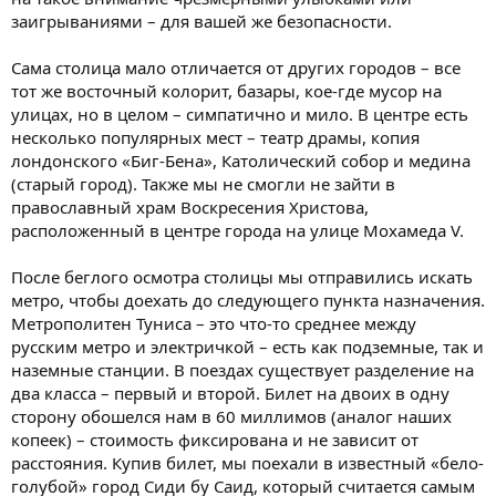
заигрываниями – для вашей же безопасности.
Сама столица мало отличается от других городов – все
тот же восточный колорит, базары, кое-где мусор на
улицах, но в целом – симпатично и мило. В центре есть
несколько популярных мест – театр драмы, копия
лондонского «Биг-Бена», Католический собор и медина
(старый город). Также мы не смогли не зайти в
православный храм Воскресения Христова,
расположенный в центре города на улице Мохамеда V.
После беглого осмотра столицы мы отправились искать
метро, чтобы доехать до следующего пункта назначения.
Метрополитен Туниса – это что-то среднее между
русским метро и электричкой – есть как подземные, так и
наземные станции. В поездах существует разделение на
два класса – первый и второй. Билет на двоих в одну
сторону обошелся нам в 60 миллимов (аналог наших
копеек) – стоимость фиксирована и не зависит от
расстояния. Купив билет, мы поехали в известный «бело-
голубой» город Сиди бу Саид, который считается самым