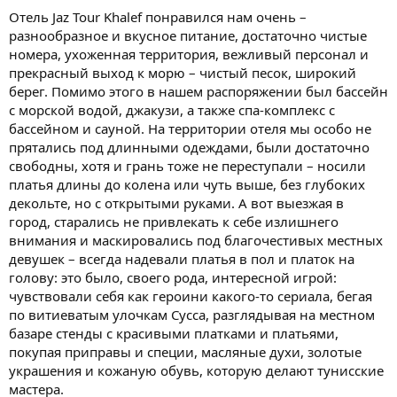
Отель Jaz Tour Khalef понравился нам очень –
разнообразное и вкусное питание, достаточно чистые
номера, ухоженная территория, вежливый персонал и
прекрасный выход к морю – чистый песок, широкий
берег. Помимо этого в нашем распоряжении был бассейн
с морской водой, джакузи, а также спа-комплекс с
бассейном и сауной. На территории отеля мы особо не
прятались под длинными одеждами, были достаточно
свободны, хотя и грань тоже не переступали – носили
платья длины до колена или чуть выше, без глубоких
декольте, но с открытыми руками. А вот выезжая в
город, старались не привлекать к себе излишнего
внимания и маскировались под благочестивых местных
девушек – всегда надевали платья в пол и платок на
голову: это было, своего рода, интересной игрой:
чувствовали себя как героини какого-то сериала, бегая
по витиеватым улочкам Сусса, разглядывая на местном
базаре стенды с красивыми платками и платьями,
покупая приправы и специи, масляные духи, золотые
украшения и кожаную обувь, которую делают тунисские
мастера.