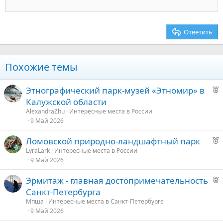
22
Times New Roman
26
Trebuchet MS
Ответить
Verdana
Похожие темы
Р
Этнографический парк-музей «Этномир» в
е
Калужской области
к
AlexandraZhu
Интересные места в России
о
9 Май 2026
Р
Ломовской природно-ландшафтный парк
е
е
LyraLark
Интересные места в России
9 Май 2026
к
д
о
у
Р
Эрмитаж - главная достопримечательность
е
е
Санкт-Петербурга
е
к
Мпша
Интересные места в Санкт-Петербурге
о
9 Май 2026
д