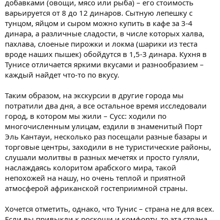
добавками (овощи, мясо или рыба) – его стоимость
варьируется от 8 до 12 динаров. Сытную лепешку с
тунцом, яйцом и сыром можно купить в кафе за 3-4
динара, а различные сладости, в числе которых халва,
пахлава, слоеные пирожки и локма (шарики из теста
вроде наших пышек) обойдутся в 1,5-3 динара. Кухня в
Тунисе отличается яркими вкусами и разнообразием –
каждый найдет что-то по вкусу.
Таким образом, на экскурсии в другие города мы
потратили два дня, а все остальное время исследовали
город, в котором мы жили – Сусс: ходили по
многочисленным улицам, ездили в знаменитый Порт
Эль Кантауи, несколько раз посещали разные базары и
торговые центры, заходили в не туристические районы,
слушали молитвы в разных мечетях и просто гуляли,
наслаждаясь колоритом арабского мира, такой
непохожей на нашу, но очень теплой и приятной
атмосферой африканской гостеприимной страны.
Хочется отметить, однако, что Тунис – страна не для всех.
Если вы привыкли к роскоши и комфорту, то эта страна