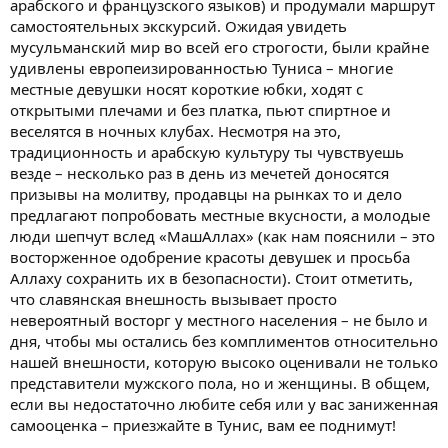
арабского и французского языков) и продумали маршрут
самостоятельных экскурсий. Ожидая увидеть
мусульманский мир во всей его строгости, были крайне
удивлены европеизированностью Туниса – многие
местные девушки носят короткие юбки, ходят с
открытыми плечами и без платка, пьют спиртное и
веселятся в ночных клубах. Несмотря на это,
традиционность и арабскую культуру ты чувствуешь
везде – несколько раз в день из мечетей доносятся
призывы на молитву, продавцы на рынках то и дело
предлагают попробовать местные вкусности, а молодые
люди шепчут вслед «МашАллах» (как нам пояснили – это
восторженное одобрение красоты девушек и просьба
Аллаху сохранить их в безопасности). Стоит отметить,
что славянская внешность вызывает просто
невероятный восторг у местного населения – не было и
дня, чтобы мы остались без комплиментов относительно
нашей внешности, которую высоко оценивали не только
представители мужского пола, но и женщины. В общем,
если вы недостаточно любите себя или у вас заниженная
самооценка – приезжайте в Тунис, вам ее поднимут!