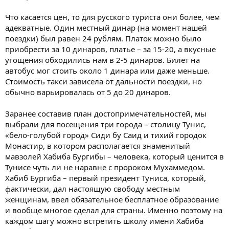
Что касается цен, то для русского туриста они более, чем
адекватные. Один местный динар (на момент нашей
поездки) был равен 24 рублям. Платок можно было
приобрести за 10 динаров, платье – за 15-20, а вкусные
угощения обходились нам в 2-5 динаров. Билет на
автобус мог стоить около 1 динара или даже меньше.
Стоимость такси зависела от дальности поездки, но
обычно варьировалась от 5 до 20 динаров.
Заранее составив план достопримечательностей, мы
выбрали для посещения три города – столицу Тунис,
«бело-голубой город» Сиди бу Саид и тихий городок
Монастир, в котором располагается знаменитый
мавзолей Хабиба Бургибы – человека, который ценится в
Тунисе чуть ли не наравне с пророком Мухаммедом.
Хабиб Бургиба – первый президент Туниса, который,
фактически, дал настоящую свободу местным
женщинам, ввел обязательное бесплатное образование
и вообще многое сделал для страны. Именно поэтому на
каждом шагу можно встретить школу имени Хабиба