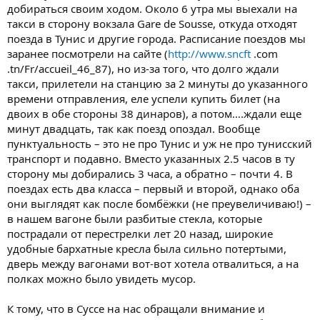
добираться своим ходом. Около 6 утра мы выехали на
такси в сторону вокзала Gare de Sousse, откуда отходят
поезда в Тунис и другие города. Расписание поездов мы
заранее посмотрели на сайте (
http://www.sncft
.com
.tn/Fr/accueil_46_87), но из-за того, что долго ждали
такси, прилетели на станцию за 2 минуты до указанного
времени отправления, еле успели купить билет (на
двоих в обе стороны 38 динаров), а потом….ждали еще
минут двадцать, так как поезд опоздал. Вообще
пунктуальность – это не про Тунис и уж не про тунисский
транспорт и подавно. Вместо указанных 2.5 часов в ту
сторону мы добирались 3 часа, а обратно – почти 4. В
поездах есть два класса – первый и второй, однако оба
они выглядят как после бомбёжки (не преувеличиваю!) –
в нашем вагоне были разбитые стекла, которые
пострадали от перестрелки лет 20 назад, широкие
удобные бархатные кресла была сильно потертыми,
дверь между вагонами вот-вот хотела отвалиться, а на
полках можно было увидеть мусор.
К тому, что в Суссе на нас обращали внимание и