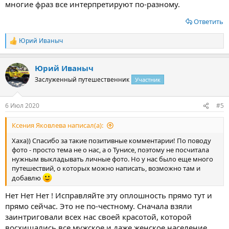
многие фраз все интерпретируют по-разному.
А если серьезно, то прекрасно вы отдохнули и отличный
получился отзыв о вашем путешествии. Молодцы.
Ответить
Жаль что вы боитесь показывать свои фотографии, в этом
ничего нет плохого, зазорного или предосудительного. Мы не
Юрий Иваныч
Р
в Тунисе !!!
е
а
Юрий Иваныч
к
ц
Заслуженный путешественник
Участник
и
и
:
6 Июл 2020
#5
Ксения Яковлева написал(а):
Хаха)) Спасибо за такие позитивные комментарии! По поводу
фото - просто тема не о нас, а о Тунисе, поэтому не посчитала
нужным выкладывать личные фото. Но у нас было еще много
путешествий, о которых можно написать, возможно там и
добавлю
Нет Нет Нет ! Исправляйте эту оплошность прямо тут и
прямо сейчас. Это не по-честному. Сначала взяли
заинтриговали всех нас своей красотой, которой
восхищались все мужское и даже женское население