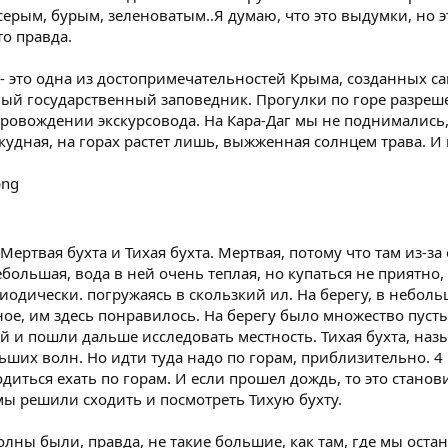
ерым, бурым, зеленоватым..Я думаю, что это выдумки, но э
то правда.
а - это одна из достопримечательностей Крыма, созданных
мый государственный заповедник. Прогулки по горе разреш
ровождении экскурсовода. На Кара-Даг мы не поднимались,
скудная, на горах растет лишь, выжженная солнцем трава.
 Мертвая бухта и Тихая бухта. Мертвая, потому что там из-з
ебольшая, вода в ней очень теплая, но купаться не приятно
иодически. погружаясь в скользкий ил. На берегу, в небол
ое, им здесь понравилось. На берегу было множество пуст
й и пошли дальше исследовать местность. Тихая бухта, наз
ьших волн. Но идти туда надо по горам, приблизительно. 4
одиться ехать по горам. И если прошел дождь, то это стано
мы решили сходить и посмотреть Тихую бухту.
олны были, правда, не такие большие, как там, где мы остан