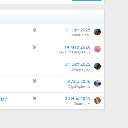
Р
31 Окт 2025
е
Полина пай
к
Р
14 Мар 2026
о
Е
е
Елена премудрая 69
м
к
е
31 Окт 2025
о
н
Полина пай
м
д
е
у
Р
8 Апр 2026
н
е
е
OlgaPoplevina
д
м
к
у
ы
Р
ами
25 Ноя 2025
о
е
й
е
Полина М
м
м
к
е
ы
о
н
й
м
д
е