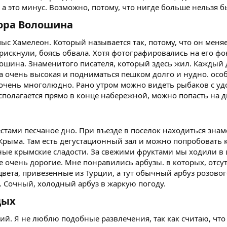
а это минус. Возможно, потому, что нигде больше нельзя б
ора Волошина​
ыс Хамелеон. Который называется так, потому, что он меняе
рискнули, боясь обвала. Хотя фотографировались на его фо
ошина. Знаменитого писателя, который здесь жил. Каждый 
на очень высокая и подниматься пешком долго и нудно. ос
 очень многолюдно. Рано утром можно видеть рыбаков с уд
сполагается прямо в конце набережной, можно попасть на 
естами песчаное дно. При въезде в поселок находиться зн
Крыма. Там есть дегустационный зал и можно попробовать 
ые крымские сладости. За свежими фруктами мы ходили в 
е очень дорогие. Мне понравились арбузы. в которых, отсу
цвета, привезенные из Турции, а тут обычный арбуз розовог
. Сочный, холодный арбуз в жаркую погоду.
ых​
ий. Я не люблю подобные развлечения, так как считаю, чт