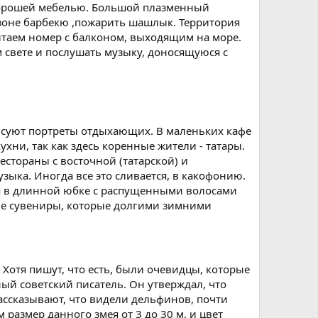
 хорошей мебелью. Большой плазменный
 зоне барбекю ,пожарить шашлык. Территория
итаем номер с балконом, выходящим на море.
 свете и послушать музыку, доносящуюся с
исуют портреты отдыхающих. В маленьких кафе
хни, так как здесь коренные жители - татары.
естораны с восточной (татарской) и
зыка. Иногда все это сливается, в какофонию.
ня в длинной юбке с распущенными волосами
ные сувениры, которые долгими зимними
 Хотя пишут, что есть, были очевидцы, которые
ный советский писатель. Он утверждал, что
ассказывают, что видели дельфинов, почти
азмер данного змея от 3 до 30 м, и цвет