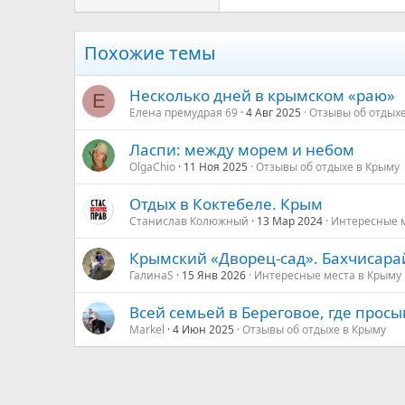
Verdana
Похожие темы
Несколько дней в крымском «раю»
Е
Елена премудрая 69
4 Авг 2025
Отзывы об отдыхе
Ласпи: между морем и небом
OlgaChio
11 Ноя 2025
Отзывы об отдыхе в Крыму
Отдых в Коктебеле. Крым
Станислав Колюжный
13 Мар 2024
Интересные м
Крымский «Дворец-сад». Бахчисара
ГалинаS
15 Янв 2026
Интересные места в Крыму
Всей семьей в Береговое, где прос
Markel
4 Июн 2025
Отзывы об отдыхе в Крыму