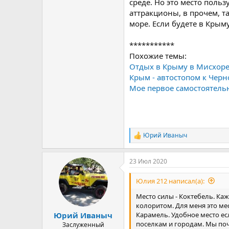
среде. Но это место поль
аттракционы, в прочем, т
море. Если будете в Крым
***********
Похожие темы:
Отдых в Крыму в Мисхор
Крым - автостопом к Чер
Мое первое самостоятель
Юрий Иваныч
Р
е
а
23 Июл 2020
к
ц
и
Юлия 212 написал(а):
и
:
Место силы - Коктебель. Ка
колоритом. Для меня это мес
Карамель. Удобное место ес
Юрий Иваныч
поселкам и городам. Мы поч
Заслуженный