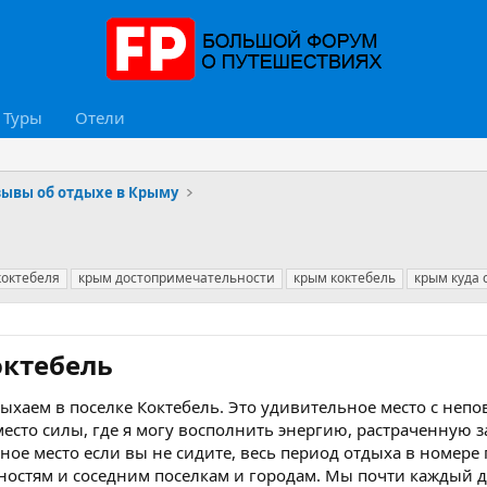
Туры
Отели
зывы об отдыхе в Крыму
коктебеля
крым достопримечательности
крым коктебель
крым куда 
ктебель​
дыхаем в поселке Коктебель. Это удивительное место с не
место силы, где я могу восполнить энергию, растраченную з
ное место если вы не сидите, весь период отдыха в номере
ностям и соседним поселкам и городам. Мы почти каждый д