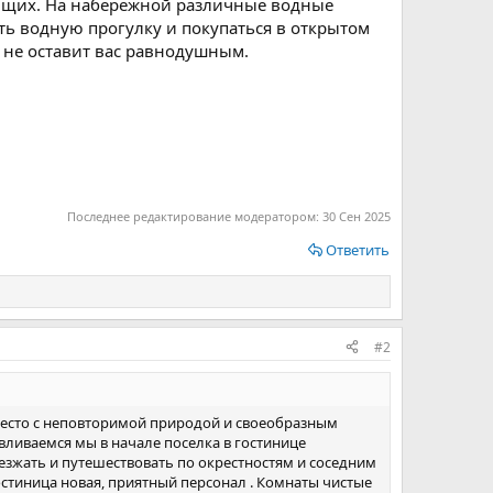
хающих. На набережной различные водные
ть водную прогулку и покупаться в открытом
о не оставит вас равнодушным.
Последнее редактирование модератором:
30 Сен 2025
Ответить
#2
 место с неповторимой природой и своеобразным
авливаемся мы в начале поселка в гостинице
ыезжать и путешествовать по окрестностям и соседним
остиница новая, приятный персонал . Комнаты чистые