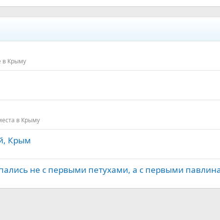
 в Крыму
еста в Крыму
й, Крым
ыпались не с первыми петухами, а с первыми павлин