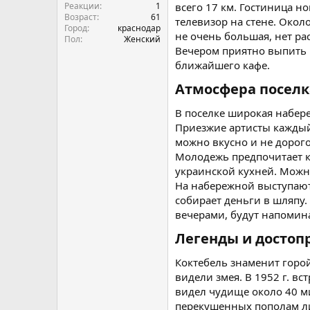
Реакции
1
всего 17 км. Гостиница 
Возраст
61
телевизор на стене. Око
Город
краснодар
не очень большая, нет ра
Пол
Женский
Вечером приятно выпить ч
ближайшего кафе.
Атмосфера поселк
В поселке широкая набер
Приезжие артисты каждый
можно вкусно и не дорого
Молодежь предпочитает ка
украинской кухней. Можно
На набережной выступают
собирает деньги в шляпу
вечерами, будут напомина
Легенды и достоп
Коктебель знаменит горой
видели змея. В 1952 г. в
видел чудище около 40 ми
перекушенных пополам ли