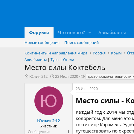
Форумы
Что нового?
Авиабилеты
Новые сообщения
Поиск сообщений
Континенты и направления мира
Россия
Крым
От
Авиабилеты
|
Туры
|
Отели
Место силы Коктебель
А
Д
Т
Юлия 212
23 Июл 2020
достопримечательности 
в
а
е
т
т
г
23 Июл 2020
о
а
и
Ю
р
н
Место силы - Ко
т
а
е
ч
Каждый год с 2014 мы от
м
а
колоритом. Для меня это 
ы
л
Юлия 212
гостинице Карамель. Удоб
а
Участник
путешествовать по окрест
Сообщения
1