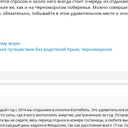
зуется спросом и около него всегда стоит очередь из отды
акие же, как и на Черноморском побережье. Можно соверши
у, обязательно, побывайте в этом удивительном месте и он
е
ному морю
ное путешествие без родителей-Крым, Черноморское
ждый год с 2014 мы отдыхаем в поселке Коктебель. Это удивительное
то силы, где я могу восполнить энергию, растраченную за год. Остан
ли вы не сидите, весь период отдыха в номере гостиницы, а любите в
ти каждый день ездили в Феодосию, так как расстояние всего 17 км. Г