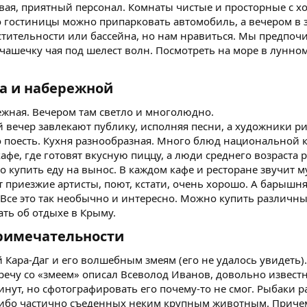
новая, приятный персонал. Комнаты чистые и просторные с
ло гостиницы можно припарковать автомобиль, а вечером в
стительности или бассейна, но нам нравиться. Мы предпоч
ашечку чая под шелест волн. Посмотреть на море в лунном
а и набережной​
ежная. Вечером там светло и многолюдно.
 вечер завлекают публику, исполняя песни, а художники р
 поесть. Кухня разнообразная. Много блюд национальной ку
фе, где готовят вкусную пиццу, а люди среднего возраста р
 купить еду на вынос. В каждом кафе и ресторане звучит му
 приезжие артисты, поют, кстати, очень хорошо. А барыш
. Все это так необычно и интересно. Можно купить различ
ть об отдыхе в Крыму.
римечательности​
 Кара-Даг и его волшебным змеям (его не удалось увидеть).
стречу со «змеем» описал Всеволод Иванов, довольно извест
нут, но сфотографировать его почему-то не смог. Рыбаки р
бо частично съеденных неким крупным животным. Причем р