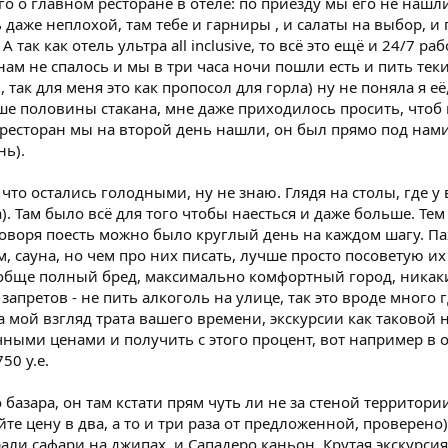
о о главном ресторане в отеле: по приезду мы его не нашли
ь даже неплохой, там тебе и гарниры , и салаты на выбор, и
А так как отель ультра all inclusive, то всё это ещё и 24/7 р
ам не спалось и мы в три часа ночи пошли есть и пить текилу
 так для меня это как пропосол для горла) ну не поняла я её
ьше половины стакана, мне даже приходилось просить, чтоб 
 ресторан мы на второй день нашли, он был прямо под нами,
нь).
 что остались голодными, ну не знаю. Глядя на столы, где у в
. Там было всё для того чтобы наесться и даже больше. Тем б
 говоря поесть можно было круглый день на каждом шагу. П
ам, сауна, но чем про них писать, лучше просто посоветую их
ообще полный бред, максимально комфортный город, никаки
запретов - не пить алкоголь на улице, так это вроде много
а мой взгляд трата вашего времени, экскурсии как таковой н
чными ценами и получить с этого процент, вот например в 
50 у.е.
 базара, он там кстати прям чуть ли не за стеной территори
те цену в два, а то и три раза от предложенной, проверено)
али сафари на джипах, и Сападеро каньон. Крутая экскурси