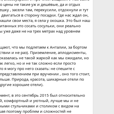
то цены не такие уж и дешёвые, да и отдых
шку , засели там, перекусили, отдохнули и тут
вигаться в сторону посадки. Где нас ждал он,
ашли свои места, я села у окошка. Это был наш
итанных это сосать сосульки, они реально
мы уже даже не на трех метрах над уровнем
ают, что мы подлетаем к Анталии, за бортом
ствии и не раз). Приземление, аплодисменты,
 показалась не такой жаркой как мы ожидали, но
к легко, но и не так сложно если просто
о я могу про него сказать: не спешите с
представлением при вручении , оно того стоит,
дальше. Природа, красота, шикарные отели по
 другие хорошие отели).
момент, в это сентябрь 2015 был относительно
ый, комфортный и уютный, лучше мы и не
еными стульчиками и столиком с видом на
шая поэтому проблем и сложностей не