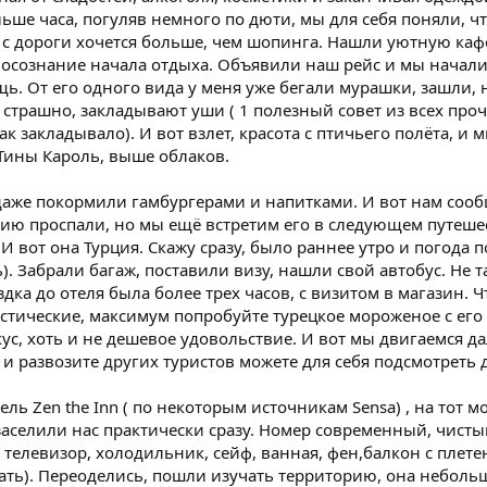
льше часа, погуляв немного по дюти, мы для себя поняли, ч
ь с дороги хочется больше, чем шопинга. Нашли уютную кафе
осознание начала отдыха. Объявили наш рейс и мы начали д
ь. От его одного вида у меня уже бегали мурашки, зашли, н
 страшно, закладывают уши ( 1 полезный совет из всех проч
к закладывало). И вот взлет, красота с птичьего полёта, и 
е Тины Кароль, выше облаков.
даже покормили гамбургерами и напитками. И вот нам сообщ
нию проспали, но мы ещё встретим его в следующем путеше
. И вот она Турция. Скажу сразу, было раннее утро и погода
). Забрали багаж, поставили визу, нашли свой автобус. Не та
здка до отеля была более трех часов, с визитом в магазин. Чт
стические, максимум попробуйте турецкое мороженое с его 
вкус, хоть и не дешевое удовольствие. И вот мы двигаемся 
е и развозите других туристов можете для себя подсмотреть
ель Zen the Inn ( по некоторым источникам Sensa) , на тот 
заселили нас практически сразу. Номер современный, чист
 телевизор, холодильник, сейф, ванная, фен,балкон с плет
ать). Переоделись, пошли изучать территорию, она неболь