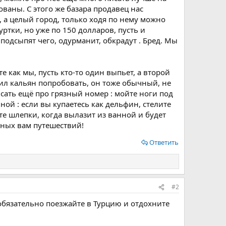
ваны. С этого же базара продавец нас
, а целый город, только ходя по нему можно
ртки, но уже по 150 долларов, пусть и
подсыпят чего, одурманит, обкрадут . Бред. Мы
те как мы, пусть кто-то один выпьет, а второй
жил кальян попробовать, он тоже обычный, не
сать ещё про грязный номер : мойте ноги под
ой : если вы купаетесь как дельфин, стелите
те шлепки, когда вылазит из ванной и будет
тных вам путешествий!
Ответить
#2
 обязательно поезжайте в Турцию и отдохните