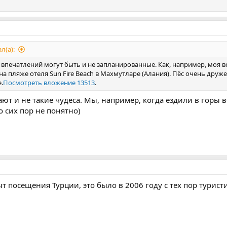
л(а):
печатлений могут быть и не запланированные. Как, например, моя вс
на пляже отеля Sun Fire Beach в Махмутларе (Алания). Пёс очень друж
.
Посмотреть вложение 13513
.
ают и не такие чудеса. Мы, например, когда ездили в горы в
о сих пор не понятно)
 посещения Турции, это было в 2006 году с тех пор турист