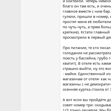
и коктейли. Теперь немног
благо он там есть, и очен
главное вместе с ним бар. 
гуляли, пришли в номер, н
простят меня её любители,
по чуть-чуть, а прям бол
крепкие). Кстати главный
просмотрели в первый де
Про питание, те кто писал
голодание не рассмотрела)
поесть у бассейна, грубо
хватит). В отеле есть хам
страшно выйти, ну это в
- майке. Единственный из 
магазинам от отеля- как н
магазины с не демократи
осенняя куртка стоила от 7
А вот если вы пройдёте до
совет номер три: скидывай
1/3 точно дешевле. Мы бр