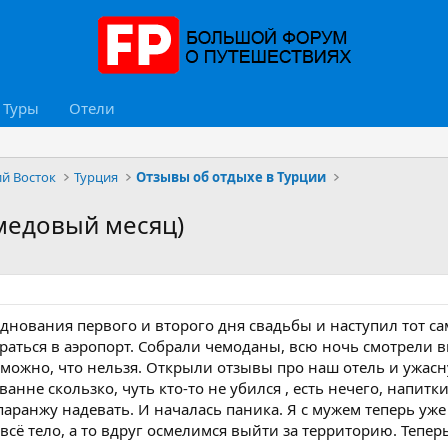
Туры
Отели
ий Восток
Турция
Отзывы об отдыхе в Турции
 медовый месяц)
днования первого и второго дня свадьбы и наступил тот са
аться в аэропорт. Собрали чемоданы, всю ночь смотрели вид
о можно, что нельзя. Открыли отзывы про наш отель и ужасн
 ванне скользко, чуть кто-то не убился , есть нечего, напи
 паранжу надевать. И началась паника. Я с мужем теперь 
всё тело, а то вдруг осмелимся выйти за территорию. Тепер