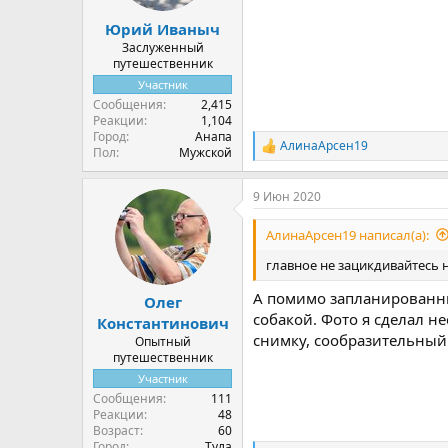
Юрий Иваныч
Заслуженный
путешественник
Участник
Сообщения
2,415
Реакции
1,104
Город
Анапа
АлинаАрсен19
Р
Пол
Мужской
е
а
9 Июн 2020
к
ц
и
АлинаАрсен19 написал(а):
и
:
главное не зацикдивайтесь 
А помимо запланированны
Олег
собакой. Фото я сделал не
Константинович
снимку, сообразительный.
Опытный
путешественник
Участник
Сообщения
111
Реакции
48
Возраст
60
Город
Тула