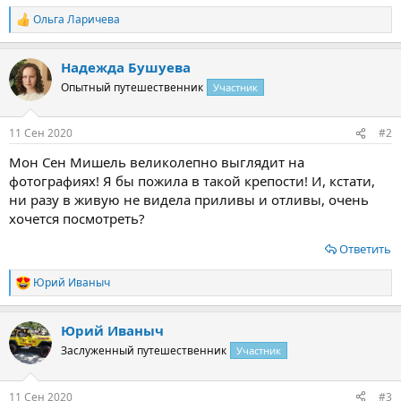
Ольга Ларичева
Р
е
а
Надежда Бушуева
к
ц
Опытный путешественник
Участник
и
и
:
11 Сен 2020
#2
Мон Сен Мишель великолепно выглядит на
фотографиях! Я бы пожила в такой крепости! И, кстати,
ни разу в живую не видела приливы и отливы, очень
хочется посмотреть?
Ответить
Юрий Иваныч
Р
е
а
Юрий Иваныч
к
ц
Заслуженный путешественник
Участник
и
и
:
11 Сен 2020
#3