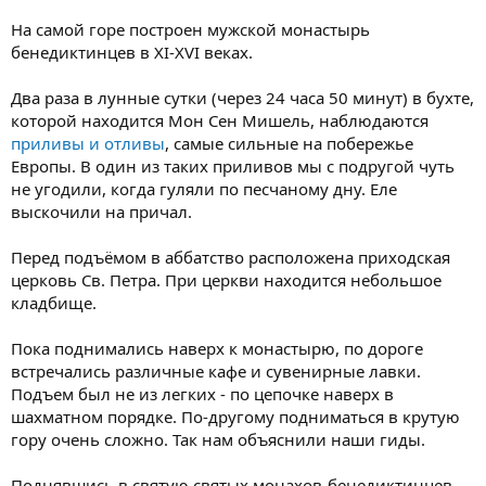
На самой горе построен мужской монастырь
бенедиктинцев в XI-XVI веках.
Два раза в лунные сутки (через 24 часа 50 минут) в бухте,
которой находится Мон Сен Мишель, наблюдаются
приливы и отливы
, самые сильные на побережье
Европы. В один из таких приливов мы с подругой чуть
не угодили, когда гуляли по песчаному дну. Еле
выскочили на причал.
Перед подъёмом в аббатство расположена приходская
церковь Св. Петра. При церкви находится небольшое
кладбище.
Пока поднимались наверх к монастырю, по дороге
встречались различные кафе и сувенирные лавки.
Подъем был не из легких - по цепочке наверх в
шахматном порядке. По-другому подниматься в крутую
гору очень сложно. Так нам объяснили наши гиды.
Поднявшись в святую святых монахов-бенедиктинцев.