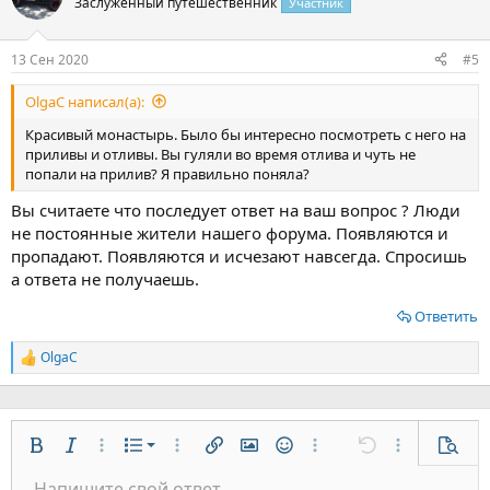
Заслуженный путешественник
Участник
и
и
:
13 Сен 2020
#5
OlgaС написал(а):
Красивый монастырь. Было бы интересно посмотреть с него на
приливы и отливы. Вы гуляли во время отлива и чуть не
попали на прилив? Я правильно поняла?
Вы считаете что последует ответ на ваш вопрос ? Люди
не постоянные жители нашего форума. Появляются и
пропадают. Появляются и исчезают навсегда. Спросишь
а ответа не получаешь.
Ответить
OlgaС
Р
е
а
к
ц
Нумерованный список
и
Жирный
Курсив
Дополнительно...
Список
Дополнительно...
Вставить ссылку
Вставить изображение
Смайлы
Дополнительно...
Отменить
Дополнительн
Предп
и
Маркированный список
Напишите свой ответ...
: