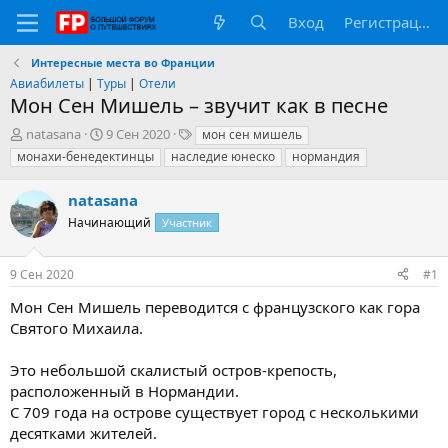
Вход
Регистрация
Интересные места во Франции
Авиабилеты
|
Туры
|
Отели
Мон Сен Мишель – звучит как в песне
А
Д
Т
natasana
9 Сен 2020
мон сен мишель
в
а
е
монахи-бенедектинцы
наследие юнеско
нормандия
т
т
г
о
а
и
natasana
р
н
т
Начинающий
а
Участник
е
ч
м
а
9 Сен 2020
#1
ы
л
а
Мон Сен Мишель переводится с французского как гора
Святого Михаила.
Это небольшой скалистый остров-крепость,
расположенный в Нормандии.
С 709 года на острове существует город с несколькими
десятками жителей.