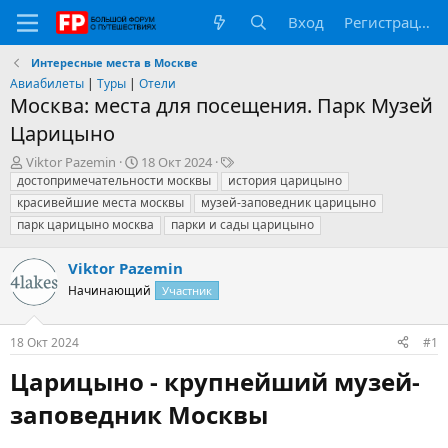
Вход
Регистрация
Интересные места в Москве
Авиабилеты
|
Туры
|
Отели
Москва: места для посещения. Парк Музей
Царицыно
А
Д
Т
Viktor Pazemin
18 Окт 2024
в
а
е
достопримечательности москвы
история царицыно
т
т
г
красивейшие места москвы
музей-заповедник царицыно
о
а
и
парк царицыно москва
парки и сады царицыно
р
н
т
а
Viktor Pazemin
е
ч
м
а
Начинающий
Участник
ы
л
а
18 Окт 2024
#1
Царицыно - крупнейший музей-
заповедник Москвы​