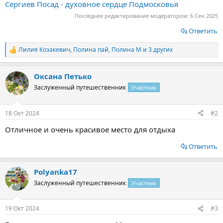
Сергиев Посад - духовное сердце Подмосковья
Последнее редактирование модератором:
6 Сен 2025
Ответить
Лилия Козакевич
,
Полина пай
,
Полина М
и 3 других
Р
е
а
Оксана Петько
к
ц
Заслуженный путешественник
Участник
и
и
:
18 Окт 2024
#2
Отличное и очень красивое место для отдыха
Ответить
Polyanka17
Заслуженный путешественник
Участник
19 Окт 2024
#3