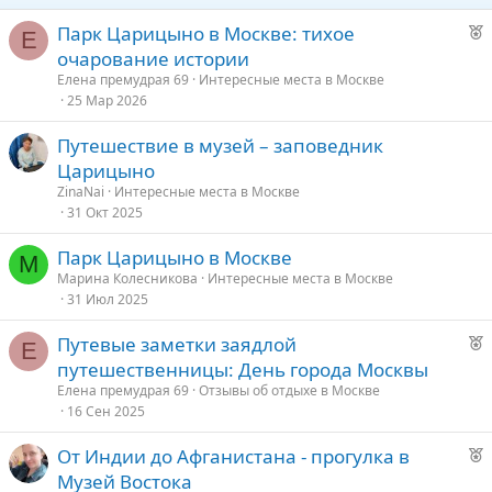
Р
Парк Царицыно в Москве: тихое
Е
е
очарование истории
к
Елена премудрая 69
Интересные места в Москве
о
25 Мар 2026
Путешествие в музей – заповедник
е
Царицыно
д
ZinaNai
Интересные места в Москве
31 Окт 2025
у
е
Парк Царицыно в Москве
М
Марина Колесникова
Интересные места в Москве
31 Июл 2025
Р
Путевые заметки заядлой
Е
е
путешественницы: День города Москвы
к
Елена премудрая 69
Отзывы об отдыхе в Москве
о
16 Сен 2025
Р
От Индии до Афганистана - прогулка в
е
е
Музей Востока