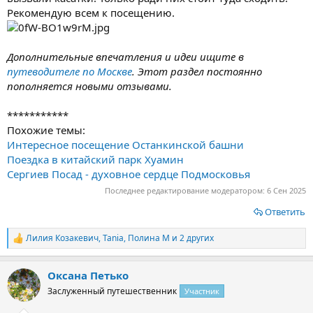
Рекомендую всем к посещению.
Дополнительные впечатления и идеи ищите в
путеводителе по Москве
. Этот раздел постоянно
пополняется новыми отзывами.
***********
Похожие темы:
Интересное посещение Останкинской башни
Поездка в китайский парк Хуамин
Сергиев Посад - духовное сердце Подмосковья
Последнее редактирование модератором:
6 Сен 2025
Ответить
Лилия Козакевич
,
Tania
,
Полина М
и 2 других
Р
е
а
Оксана Петько
к
ц
Заслуженный путешественник
Участник
и
и