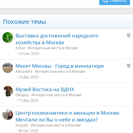
Ответить
Verdana
Похожие темы
Р
Выставка достижений народного
е
хозяйства в Москве
к
Arbuz
Интересные места в Москве
о
12 Сен 2025
Р
Макет Москвы - Город в миниатюре
е
е
Alexandra
Интересные места в Москве
19 Дек 2025
к
д
о
у
Музей Востока на ВДНХ
е
Оводец
Интересные места в Москве
е
17 Дек 2025
д
Центр космонавтики и авиации в Москве.
у
Мечтали ли Вы о небе и звездах?
е
SonyaD
Интересные места в Москве
30 Окт 2025