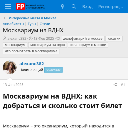
Вход
Регистрация
Интересные места в Москве
Авиабилеты
|
Туры
|
Отели
Москвариум на ВДНХ
А
Д
Т
alexanc382
13 Фев 2025
дельфинарий в москве
касатки
в
а
е
москвариум
москвариум на вднх
океанариум в москве
т
т
г
что посмотреть в москвариуме
о
а
и
р
н
alexanc382
т
а
е
ч
Начинающий
Участник
м
а
ы
л
а
13 Фев 2025
#1
Москвариум на ВДНХ: как
добраться и сколько стоит билет​
Москвариум – это океанариум, который находится в