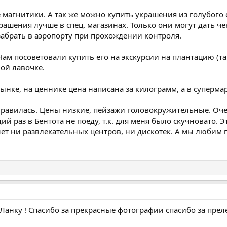
 магнитики. А так же можно купить украшения из голубого 
рашения лучше в спец. магазинах. Только они могут дать ч
забрать в аэропорту при прохождении контроля.
Нам посоветовали купить его на экскурсии на плантацию (та
ой лавочке.
ынке, на ценнике цена написана за килограмм, а в супермар
нравилась. Цены низкие, пейзажи головокружительные. Оч
й раз в Бентота не поеду, т.к. для меня было скучновато. Э
ет ни развлекательных центров, ни дискотек. А мы любим 
-Ланку ! Спасибо за прекрасные фотографии спасибо за прел