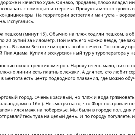
 дороже и качество хуже. Однако, продавец плохо владел 
познавать с помощью интернета. Продукты можно купить в 
 кондиционеры. На территории встретили мангуста – воровал
на. Испугались.
 пешком (минут 15). Обычно на пляж ходили пешком, а обра
 по 20 рупий за километр. Пой мать его можно везде, где зах
треть. В самом Бентоте смотреть особо нечего. Поскольку в
й Пик Адама. Купили экскурсионный тур у туроператора у на
остью около трех километров. Народу очень мало, никто не
 пляжно линии есть платные лежаки. А для тех, кто любит се
 в Бентота есть центр подводного плавания, где можно обу
ортовый город. Очень красивый, но пляж и вода грязноват
голландцами в 16в.). Не смотря на то, что Форт построили н
запомнился маяк на побережье. Мы были в городе пол. дня и
 отправляйтесь туда на целый день. И по городу погуляете, 