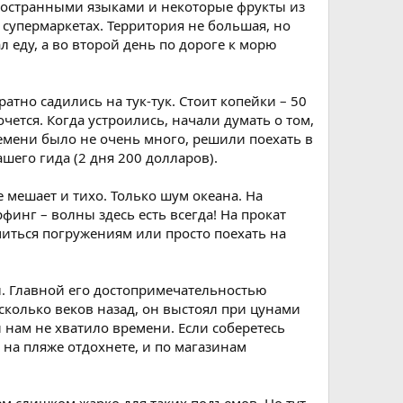
иностранными языками и некоторые фрукты из
супермаркетах. Территория не большая, но
 еду, а во второй день по дороге к морю
тно садились на тук-тук. Стоит копейки – 50
очется. Когда устроились, начали думать о том,
ремени было не очень много, решили поехать в
шего гида (2 дня 200 долларов).
 мешает и тихо. Только шум океана. На
рфинг – волны здесь есть всегда! На прокат
читься погружениям или просто поехать на
ы. Главной его достопримечательностью
есколько веков назад, он выстоял при цунами
 нам не хватило времени. Если соберетесь
и на пляже отдохнете, и по магазинам