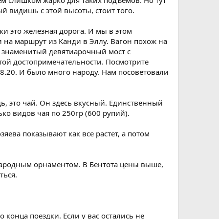
нем слишком жарко для таких подъемов. Но тут
й видишь с этой высоты, стоит того.
и это железная дорога. И мы в этом
 на маршрут из Канди в Эллу. Вагон похож на
от знаменитый девятиарочный мост с
этой достопримечательности. Посмотрите
18.20. И было много народу. Нам посоветовали
, это чай. Он здесь вкусный. Единственный
ко видов чая по 250гр (600 рупий).
яева показывают как все растет, а потом
 народным орнаментом. В Бентота цены выше,
ться.
о конца поездки. Если у вас остались не