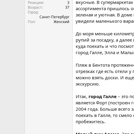
вкусные. В супермаркетах
Реакции
3
Возраст
37
ассортимента пришлось о
Город
зеленая и уютная. В доме
Санкт-Петербург
увидели маленького вара
Пол
Женский
До моря меньше километра
рупий за посадку, а далее
куда поехать и что посмо
город Галле, Элла и Малы
Пляж в Бентота протяженн
отрезках где есть отели у
можно взять доски. И еще
экскурсию.
Итак,
город Галле
– это п
является Форт (построен 
2004 года. Больше всего 
поехать в Галле, то смело
пробежитесь.