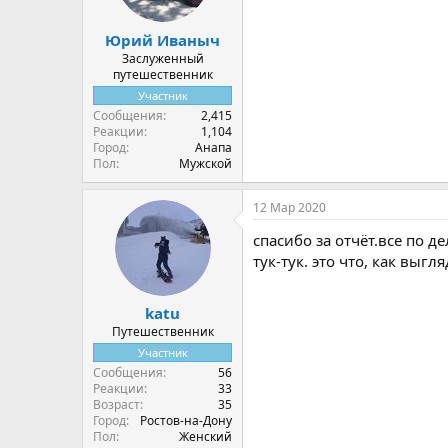
:
Юрий Иваныч
Заслуженный
путешественник
Участник
Сообщения
2,415
Реакции
1,104
Город
Анапа
Пол
Мужской
12 Мар 2020
спасибо за отчёт.все по д
тук-тук. это что, как выгля
katu
Путешественник
Участник
Сообщения
56
Реакции
33
Возраст
35
Город
Ростов-на-Дону
Пол
Женский