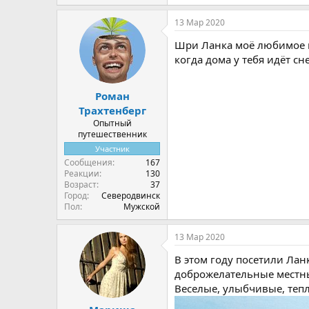
13 Мар 2020
Шри Ланка моё любимое ме
когда дома у тебя идёт сне
Роман
Трахтенберг
Опытный
путешественник
Участник
Сообщения
167
Реакции
130
Возраст
37
Город
Северодвинск
Пол
Мужской
13 Мар 2020
В этом году посетили Лан
доброжелательные местные
Веселые, улыбчивые, теп