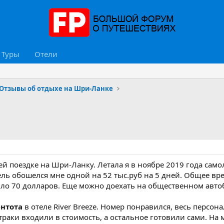
Туры
Отели
Отзывы об отдыхе на Шри-Ланке
оей поездке на Шри-Ланку. Летала я в ноябре 2019 года само
ль обошелся мне одной на 52 тыс.руб на 5 дней. Общее врем
ило 70 долларов. Еще можно доехать на общественном автоб
нтота
в отеле River Breeze. Номер понравился, весь персо
траки входили в стоимость, а остальное готовили сами. На