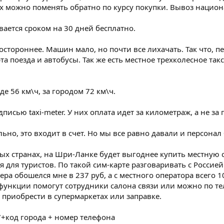
их можно поменять обратно по курсу покупки. Вывоз нацио
вается сроком на 30 дней бесплатно.
стороннее. Машин мало, но почти все лихачать. Так что, п
а поезда и автобусы. Так же есть местное трехколесное такс
е 56 км\ч, за городом 72 км\ч.
дписью taxi-meter. У них оплата идет за километраж, а не за 
ьно, это входит в счет. Но мы все равно давали и персонал
ых странах, на Шри-Ланке будет выгоднее купить местную с
для туристов. По такой сим-карте разговаривать с Россией
ера обошелся мне в 237 руб, а с местного оператора всего 1
 функции помогут сотрудники салона связи или можно по т
 приобрести в супермаркетах или заправке.
7+код города + номер телефона