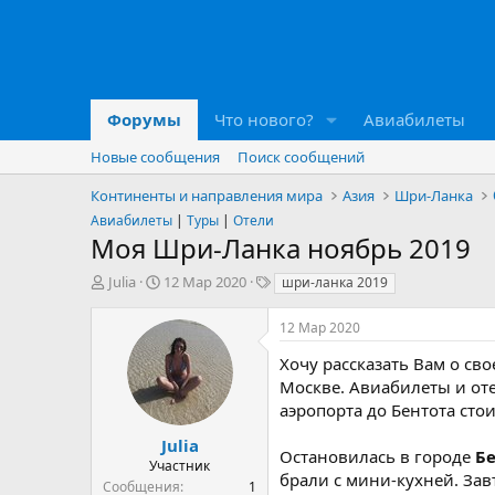
Форумы
Что нового?
Авиабилеты
Новые сообщения
Поиск сообщений
Континенты и направления мира
Азия
Шри-Ланка
Авиабилеты
|
Туры
|
Отели
Моя Шри-Ланка ноябрь 2019
А
Д
Т
Julia
12 Мар 2020
шри-ланка 2019
в
а
е
т
т
г
12 Мар 2020
о
а
и
р
н
Хочу рассказать Вам о св
т
а
Москве. Авиабилеты и оте
е
ч
аэропорта до Бентота сто
м
а
ы
л
Julia
Остановилась в городе
Бе
а
Участник
брали с мини-кухней. Зав
Сообщения
1