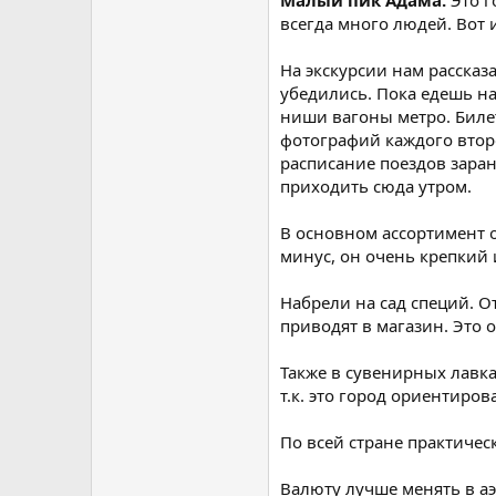
Малый пик Адама.
Это г
всегда много людей. Вот 
На экскурсии нам рассказ
убедились. Пока едешь на
ниши вагоны метро. Билет
фотографий каждого второ
расписание поездов заран
приходить сюда утром.
В основном ассортимент 
минус, он очень крепкий 
Набрели на сад специй. О
приводят в магазин. Это 
Также в сувенирных лавка
т.к. это город ориентиро
По всей стране практичес
Валюту лучше менять в аэр