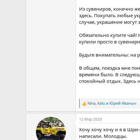
Из сувениров, конечно же
здесь. Покупать любые ук
случае, украшение могут 
Обязательно купите чай! 
купили просто в сувенирн
Будьте внимательны: на р
В общем, поездка мне по
времени было. В следующи
спокойный отдых. Здесь н
Nina
,
katu
и
Юрий Иваныч
Р
е
а
12 Мар 2020
к
ц
Хочу хочу хочу и я в Шри
и
и
написали. Молодцы.