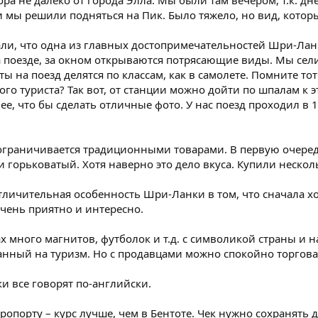
ора не далеко от города Элла. Мы были там вечером, т.к. д
и мы решили подняться на Пик. Было тяжело, но вид, которы
али, что одна из главных достопримечательностей Шри-Ланк
 поезде, за окном открываются потрясающие виды. Мы сели
ы на поезд делятся по классам, как в самолете. Помните т
го туриста? Так вот, от станции можно дойти по шпалам к 
ее, что бы сделать отличные фото. У нас поезд проходил в 
ограничивается традиционными товарами. В первую очередь
и горьковатый. Хотя наверно это дело вкуса. Купили несколь
тличительная особенность Шри-Ланки в том, что сначала хоз
очень приятно и интересно.
х много магнитов, футболок и т.д. с символикой страны и
ванный на туризм. Но с продавцами можно спокойно торгова
ки все говорят по-английски.
опорту – курс лучше, чем в Бентоте. Чек нужно сохранять д