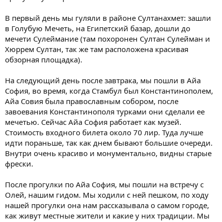
В первый день мы гуляли в районе Султанахмет: зашли
в Голубую Мечеть, на Египетский базар, дошли до
мечети Сулеймание (там похоронен Султан Сулейман и
Хюррем Султан, так же там расположена красивая
обзорная площадка).
На следующий день после завтрака, мы пошли в Айа
София, во время, когда Стамбул был Константинополем,
Айа Совия была православным собором, после
завоевания Константинополя турками они сделали ее
мечетью. Сейчас Айа София работает как музей.
Стоимость входного билета около 70 лир. Туда лучше
идти пораньше, так как днем бывают большие очереди.
Внутри очень красиво и монументально, видны старые
фрески.
После прогулки по Айа София, мы пошли на встречу с
Олей, нашим гидом. Мы ходили с ней пешком, по ходу
нашей прогулки она нам рассказывала о самом городе,
как живут местные жители и какие у них традиции. Мы