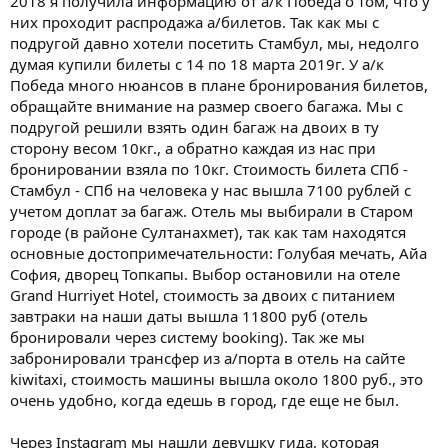
2018 я получила информацию от а/к Победа о том, что у
них проходит распродажа а/билетов. Так как мы с
подругой давно хотели посетить Стамбул, мы, недолго
думая купили билеты с 14 по 18 марта 2019г. У а/к
Победа много нюансов в плане бронирования билетов,
обращайте внимание на размер своего багажа. Мы с
подругой решили взять один багаж на двоих в ту
сторону весом 10кг., а обратно каждая из нас при
бронировании взяла по 10кг. Стоимость билета СПб -
Стамбул - СПб на человека у нас вышла 7100 рублей с
учетом доплат за багаж. Отель мы выбирали в Старом
городе (в районе Султанахмет), так как там находятся
основные достопримечательности: Голубая мечать, Айа
София, дворец Топкапы. Выбор остановили на отеле
Grand Hurriyet Hotel, стоимость за двоих с питанием
завтраки на наши даты вышла 11800 руб (отель
бронировали через систему booking). Так же мы
забронировали трансфер из а/порта в отель на сайте
kiwitaxi, стоимость машины вышла около 1800 руб., это
очень удобно, когда едешь в город, где еще не был.
Через Instagram мы нашли девушку гида, которая