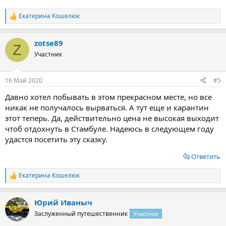
Екатерина Кошелюк
Р
е
а
zotse89
к
Z
ц
Участник
и
и
:
16 Май 2020
#5
Давно хотел побывать в этом прекрасном месте, но все
никак не получалось вырваться. А тут еще и карантин
этот теперь. Да, действительно цена не высокая выходит
чтоб отдохнуть в Стамбуле. Надеюсь в следующем году
удастся посетить эту сказку.
Ответить
Екатерина Кошелюк
Р
е
а
Юрий Иваныч
к
ц
Заслуженный путешественник
Участник
и