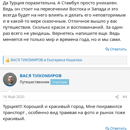
Да Турция поразительна. А Стамбул просто уникален.
Ведь он стоит на пересечении Востока и Запада и это
всегда будет на него влиять и делать его неповторимым
и в какой-то мере сказочным. Отличное вышло у вас
путешествия. Сколько красок и воспоминаний. За один
раз всего не увидишь. Вернетесь напишите еще. Ведь
меняется не только мир и времена года, но и мы сами.
Ответить
ВАСЯ ТИХОМИРОВ
и
Екатерина Кошелюк
Р
е
а
ВАСЯ ТИХОМИРОВ
к
ц
Путешественник
Участник
и
и
:
16 Май 2020
#4
Турция!!!! Хороший и красивый город. Мне понравился
транспорт , особенно вид трамвая на фото и рынок тоже
красивый.
Ответить