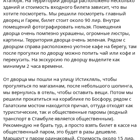
Ататюрк. На территории дворца расположено несколько
зданий и стоимость входного билета зависит, что вы
хотите посмотреть. Мы решили посмотреть главный
дворец и Гарем, билет стоит около 90 лир. Внутри
помещений фотографировать нельзя. Помещения
дворца очень помпезно украшены, огромные люстры,
картины. Территория дворца очень зеленая. Рядом с
дворцом справа расположено уютное кафе на берегу, там
после прогулки по дворцу можно попить чай или кофе и
перекусить. На экскурсию по дворцу выделите как
минимум 2 часа времени.
От дворца мы пошли на улицу Истикляль, чтобы
прогуляться по магазинам, после небольшого шопинга,
мы вернулись в отель, чтобы оставить вещи. Потом мы
решили прокатиться на кораблике по Босфору, рядом с
Галатским мостом находится причал, оттуда отходят как
туристические, так и общественные паромы (водный
транспорт в Стамбуле является общественным).
Рекомендую не брать тур, а просто взять билет в кассе на
общественный паром, это будет в разы дешевле.
Маршрут у паром одинаковый. Стоимость около 15 лир.