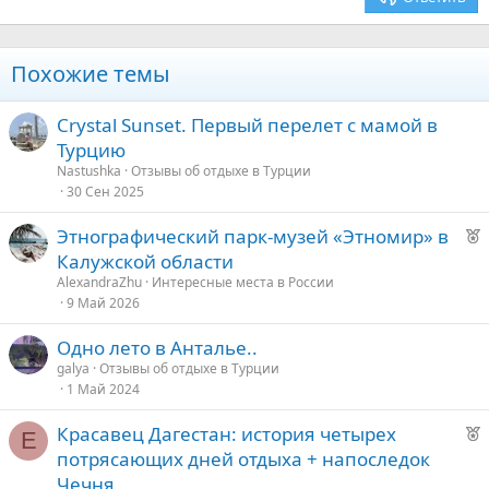
Verdana
Похожие темы
Crystal Sunset. Первый перелет с мамой в
Турцию
Nastushka
Отзывы об отдыхе в Турции
30 Сен 2025
Р
Этнографический парк-музей «Этномир» в
е
Калужской области
к
AlexandraZhu
Интересные места в России
о
9 Май 2026
Одно лето в Анталье..
е
galya
Отзывы об отдыхе в Турции
1 Май 2024
д
у
Р
Красавец Дагестан: история четырех
Е
е
е
потрясающих дней отдыха + напоследок
к
Чечня