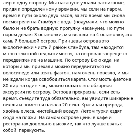
лир в одну сторону. Мы накануне узнали расписание,
придя к определенному времени, мы сели на паром,
время в пути около двух часов, за это время мы снова
посмотрели на Стамбул с воды (подумали, что можно
было и не брать водную прогулку накануне). По пути
паром делает 3 остановки, мы вышли на 4 остановке, это
самый большой остров. Принцевы острова это
экологически чистый район Стамбула, там находится
много элитной недвижимости, на островах запрещено
передвижение на машине. По острову Бююкада, на
который мы приехали можно передвигаться на
велосипеде или взять фаэтон, нам очень повезло, и мы
не ждали когда освободиться карета. Стоимость фаэтона
80 лир на один час, можно сказать это обзорная
экскурсия по острову. Острова прекрасны, если есть
время, съездите туда обязательно, вы увидите шикарные
виллы и поместья начала 20 века. Красивая природа,
хвойные леса, чистейший воздух. Летом турки ездят
сюда на пляжи. На самом острове цены в кафе и
ресторанах довольно высокие, так что лучше взять с
собой, перекусить.