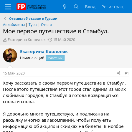
Вход
Регистрация
Отзывы об отдыхе в Турции
Авиабилеты
|
Туры
|
Отели
Мое первое путешествие в Стамбул.
А
Д
Екатерина Кошелюк
15 Май 2020
в
а
т
т
Екатерина Кошелюк
о
а
Начинающий
Участник
р
н
т
а
е
ч
15 Май 2020
#1
м
а
ы
л
Хочу рассказать о своем первом путешествие в Стамбул.
а
После этого путешествия этот город стал одним из моих
любимых городов, в Стамбул я готова возвращаться
снова и снова.
Я довольно много путешествую, и подписана на
рассылку многих авиакомпаний, чтобы получать
информацию об акциях и скидках на билеты. В ноябре