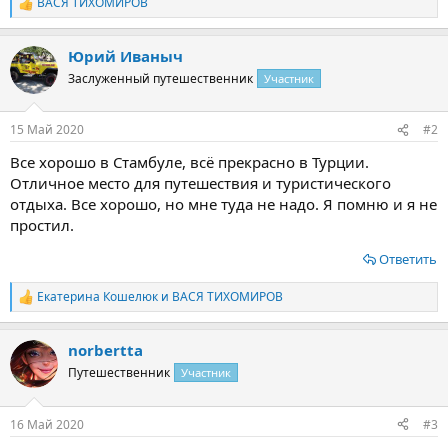
ВАСЯ ТИХОМИРОВ
Р
е
а
Юрий Иваныч
к
ц
Заслуженный путешественник
Участник
и
и
:
15 Май 2020
#2
Все хорошо в Стамбуле, всё прекрасно в Турции.
Отличное место для путешествия и туристического
отдыха. Все хорошо, но мне туда не надо. Я помню и я не
простил.
Ответить
Екатерина Кошелюк
и
ВАСЯ ТИХОМИРОВ
Р
е
а
norbertta
к
ц
Путешественник
Участник
и
и
:
16 Май 2020
#3