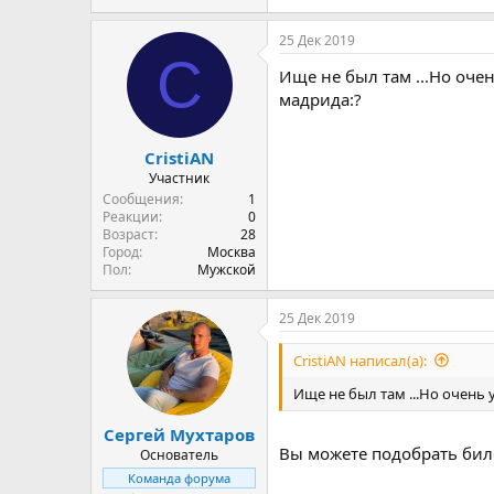
25 Дек 2019
C
Ище не был там ...Но оче
мадрида:?
CristiAN
Участник
Сообщения
1
Реакции
0
Возраст
28
Город
Москва
Пол
Мужской
25 Дек 2019
CristiAN написал(а):
Ище не был там ...Но очень 
Сергей Мухтаров
Вы можете подобрать бил
Основатель
Команда форума