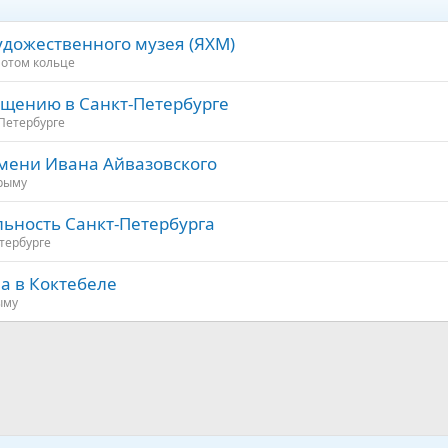
удожественного музея (ЯХМ)
лотом кольце
ещению в Санкт-Петербурге
Петербурге
мени Ивана Айвазовского
рыму
льность Санкт-Петербурга
тербурге
 в Коктебеле
ыму