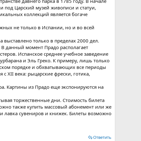
ранстве давнего парка в 1785 году. В начале
и под Царский музей живописи и статуи,
никальных коллекций является богаче
ных не только в Испании, но и во всей
а выставлено только в пределах 2000 дел.
. В данный момент Прадо располагает
стеров. Испанское среднее учебное заведение
урбарана и Эль Греко. К примеру, лишь только
еском порядке и обхватывающих все периоды
с XII века: рыцарские фрески, готика,
ра. Картины из Прадо еще экспонируются на
атывая торжественные дни. Стоимость билета
 Можно также купить массовый абонемент или же
» и лавка сувениров и книжек. Билеты возможно
Ответить