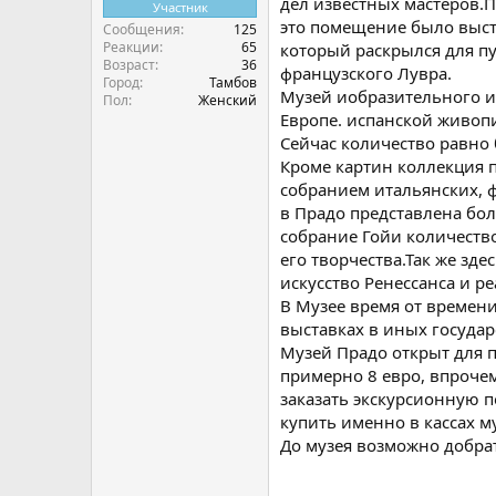
дел известных мастеров.П
Участник
это помещение было выстр
Сообщения
125
Реакции
65
который раскрылся для пу
Возраст
36
французского Лувра.
Город
Тамбов
Музей иобразительного и
Пол
Женский
Европе. испанской живоп
Сейчас количество равно 
Кроме картин коллекция 
собранием итальянских, ф
в Прадо представлена бол
собрание Гойи количеств
его творчества.Так же зд
искусство Ренессанса и р
В Музее время от времени
выставках в иных государ
Музей Прадо открыт для п
примерно 8 евро, впрочем
заказать экскурсионную п
купить именно в кассах му
До музея возможно добрать