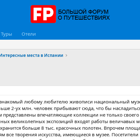
Туры
Отели
Интересные места в Испании
 знакомый любому любителю живописи национальный музей
ше 2-ух млн. человек прибывают сюда, что бы насладиться
м представлены впечатляющие коллекции не только своего 
анных великолепных экспозиций входят работы величавых ма
хранится больше 8 тыс. красочных полотен. Впрочем площа
м все творения искусства, имеющиеся в музее. Посетители