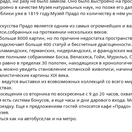
радо, ни разу не было замком. Оно было выстроено на прост
оено в качестве Музея натуральных наук, но позже его дал
блики уже в 1819 году.Музей Прадо по количеству в нём у
скусства Прадо является одним из самых огромнейших и важ
иси,собранных на протяжении нескольких веков.
больше 8000 картин, но по причине недостатка пространств
подключает больше 400 статуй и бессчетные драгоценности
ламандских, германских, нидерландских, и французских ма
ее полными собраниями Босха, Веласкеса, Гойи, Мурильо, С
о равно в пределах 30 полотен, находящихся в хронологич
есь можно увидеть становление испанской живописи, начиная 
еалистические картины XIX века.
 ведутся выставки из всевозможных коллекций со всего ми
ствах.
осещения со вторника по воскресенье с 9 до 20 часов, охв
 есть система бонусов, а еще часы и дни дарового входа.
оездку. Еще к предложениям гостей относятся кафе «Прадо
зея.
ся как на автобусе,так и на метро.