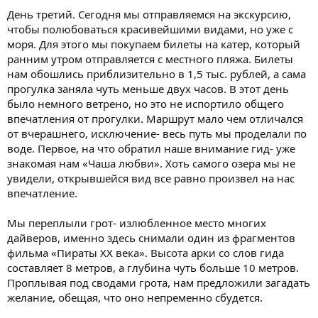
День третий. Сегодня мы отправляемся на экскурсию,
чтобы полюбоваться красивейшими видами, но уже с
моря. Для этого мы покупаем билеты на катер, который
ранним утром отправляется с местного пляжа. Билеты
нам обошлись приблизительно в 1,5 тыс. рублей, а сама
прогулка заняла чуть меньше двух часов. В этот день
было немного ветрено, но это не испортило общего
впечатления от прогулки. Маршрут мало чем отличался
от вчерашнего, исключение- весь путь мы проделали по
воде. Первое, на что обратил наше внимание гид- уже
знакомая нам «Чаша любви». Хоть самого озера мы не
увидели, открывшейся вид все равно произвел на нас
впечатление.
Мы переплыли грот- излюбленное место многих
дайверов, именно здесь снимали один из фрагментов
фильма «Пираты XX века». Высота арки со слов гида
составляет 8 метров, а глубина чуть больше 10 метров.
Проплывая под сводами грота, нам предложили загадать
желание, обещая, что оно непременно сбудется.