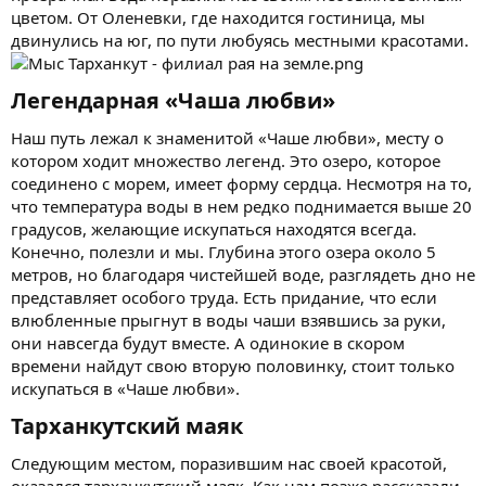
цветом. От Оленевки, где находится гостиница, мы
двинулись на юг, по пути любуясь местными красотами.
Легендарная «Чаша любви»​
Наш путь лежал к знаменитой «Чаше любви», месту о
котором ходит множество легенд. Это озеро, которое
соединено с морем, имеет форму сердца. Несмотря на то,
что температура воды в нем редко поднимается выше 20
градусов, желающие искупаться находятся всегда.
Конечно, полезли и мы. Глубина этого озера около 5
метров, но благодаря чистейшей воде, разглядеть дно не
представляет особого труда. Есть придание, что если
влюбленные прыгнут в воды чаши взявшись за руки,
они навсегда будут вместе. А одинокие в скором
времени найдут свою вторую половинку, стоит только
искупаться в «Чаше любви».
Тарханкутский маяк​
Следующим местом, поразившим нас своей красотой,
оказался тарханкутский маяк. Как нам позже рассказали