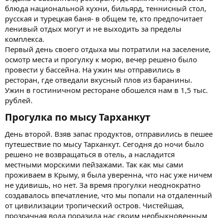
блюда национальной кухни, бильярд, теннисный стол,
русская и турецкая баня- в общем те, кто предпочитает
ленивый отдых могут и не выходить за пределы
комплекса.
Первый день своего отдыха мы потратили на заселение,
осмотр места и прогулку к морю, вечер решено было
провести у бассейна. На ужин мы отправились в
ресторан, где отведали вкусный плов из баранины.
Ужин в гостиничном ресторане обошелся нам в 1,5 тыс.
рублей.
Прогулка по мысу Тарханкут​
День второй. Взяв запас продуктов, отправились в пешее
путешествие по мысу Тарханкут. Сегодня до ночи было
решено не возвращаться в отель, а насладится
местными морскими пейзажами. Так как мы сами
проживаем в Крыму, я была уверенна, что нас уже ничем
не удивишь, но нет. За время прогулки неоднократно
создавалось впечатление, что мы попали на отдаленный
от цивилизации тропический остров. Чистейшая,
прозрачная вода поразила нас своим необыкновенным