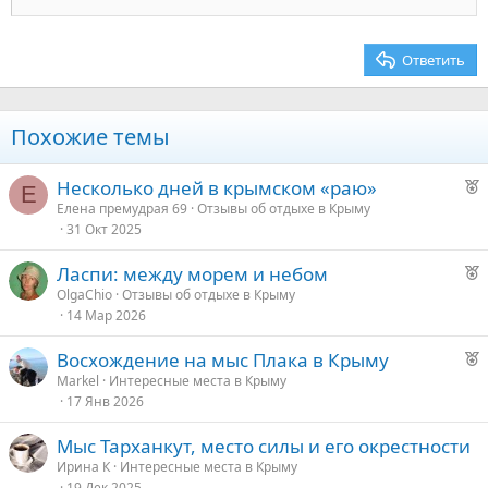
22
Times New Roman
26
Trebuchet MS
Ответить
Verdana
Похожие темы
Р
Несколько дней в крымском «раю»
Е
е
Елена премудрая 69
Отзывы об отдыхе в Крыму
31 Окт 2025
к
о
Р
Ласпи: между морем и небом
е
OlgaChio
Отзывы об отдыхе в Крыму
е
14 Мар 2026
к
о
д
Р
Восхождение на мыс Плака в Крыму
у
е
Markel
Интересные места в Крыму
е
е
17 Янв 2026
к
о
д
Мыс Тарханкут, место силы и его окрестности
у
Ирина К
Интересные места в Крыму
е
е
19 Дек 2025