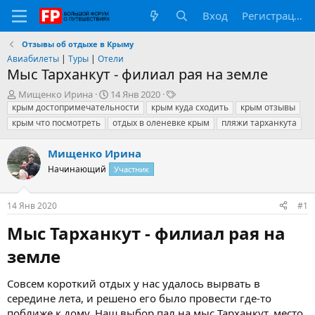
Вход
Регистрация
Отзывы об отдыхе в Крыму
Авиабилеты
|
Туры
|
Отели
Мыс Тарханкут - филиал рая на земле
А
Д
Т
Мищенко Ирина
14 Янв 2020
в
а
е
крым достопримечательности
крым куда сходить
крым отзывы
т
т
г
крым что посмотреть
отдых в оленевке крым
пляжи тарханкута
о
а
и
р
н
Мищенко Ирина
т
а
е
Начинающий
ч
Участник
м
а
ы
л
14 Янв 2020
#1
а
Мыс Тарханкут - филиал рая на
земле​
Совсем короткий отдых у нас удалось вырвать в
середине лета, и решено его было провести где-то
поближе к дому. Наш выбор пал на мыс Тарханкут, место