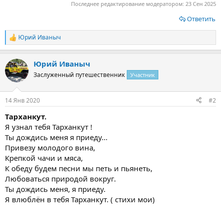
Последнее редактирование модератором:
23 Сен 2025
Ответить
Юрий Иваныч
Р
е
а
Юрий Иваныч
к
ц
Заслуженный путешественник
Участник
и
и
:
14 Янв 2020
#2
Тарханкут.
Я узнал тебя Тарханкут !
Ты дождись меня я приеду...
Привезу молодого вина,
Крепкой чачи и мяса,
К обеду будем песни мы петь и пьянеть,
Любоваться природой вокруг.
Ты дождись меня, я приеду.
Я влюблён в тебя Тарханкут. ( стихи мои)