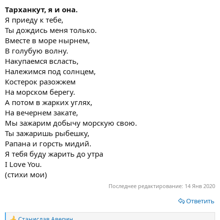
Тарханкут, я и она.
Я приеду к тебе,
Ты дождись меня только.
Вместе в море нырнем,
В голубую волну.
Накупаемся всласть,
Належимся под солнцем,
Костерок разожжем
На морском берегу.
А потом в жарких углях,
На вечернем закате,
Мы зажарим добычу морскую свою.
Ты зажаришь рыбешку,
Рапана и горсть мидий.
Я тебя буду жарить до утра
I Love You.
(стихи мои)
Последнее редактирование:
14 Янв 2020
Ответить
Станислав Аверин