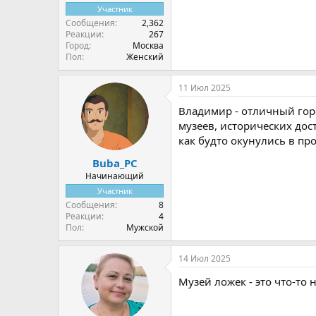
Участник
Сообщения
2,362
Реакции
267
Город
Москва
Пол
Женский
11 Июл 2025
Владимир - отличный горо
музеев, исторических до
как будто окунулись в пр
Buba_PC
Начинающий
Участник
Сообщения
8
Реакции
4
Пол
Мужской
14 Июл 2025
Музей ложек - это что-то