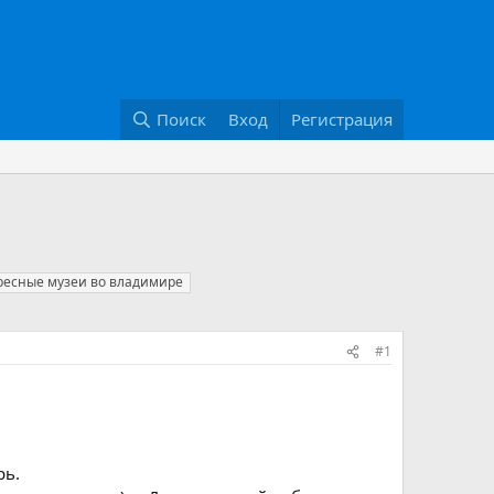
Поиск
Вход
Регистрация
ресные музеи во владимире
#1
рь.