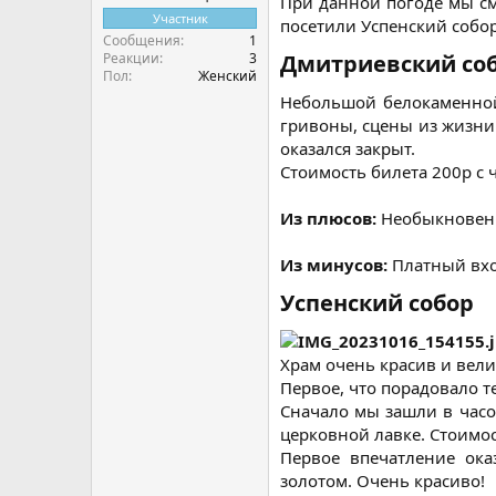
При данной погоде мы см
Участник
посетили Успенский собор
Сообщения
1
Реакции
3
Дмитриевский со
Пол
Женский
Небольшой белокаменной 
гривоны, сцены из жизни 
оказался закрыт.
Стоимость билета 200р с 
Из плюсов:
Необыкновенн
Из минусов:
Платный вхо
Успенский собор
Храм очень красив и велич
Первое, что порадовало т
Сначало мы зашли в часо
церковной лавке. Стоимос
Первое впечатление ока
золотом. Очень красиво!