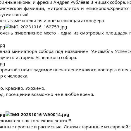
ринные иконы и фрески Андрея Рублёва! В нишах собора, к
 княжеской фамилии, митрополитов и епископов.Хранятся
угие святых!
очень замечательная и впечатляющая атмосфера.
очень живописное место - одна из смотровых площадок г
авная миниатюра собора под названием "Ансамбль Успенск
зучить историю Успенского собора.
произвёл неизгладимое впечатление какого восторга и велик
р с человека.
о, Красиво. Ухожено.
д, посещение возможно не в любое время.​
ломительная коллекция ложек!!!
янные простые и расписные. Ложки старинные из европейск