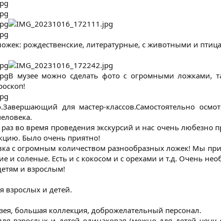
ожек: рождественские, литературные, с животными и птица
В музее можно сделать фото с огромными ложками, т
роскоп!
о.Завершающий для мастер-классов.Самостоятельно осмо
человека.
раз во время проведения экскурсий и нас очень любезно п
кцию. Было очень приятно!
авка с огромным количеством разнообразных ложек! Мы пр
кие и соленые. Есть и с кокосом и с орехами и т.д. Очень не
етям и взрослым!​
я взрослых и детей.
зея, большая коллекция, доброжелательный персонал.
для взрослых и детей одинаковая (можно для детей цену с