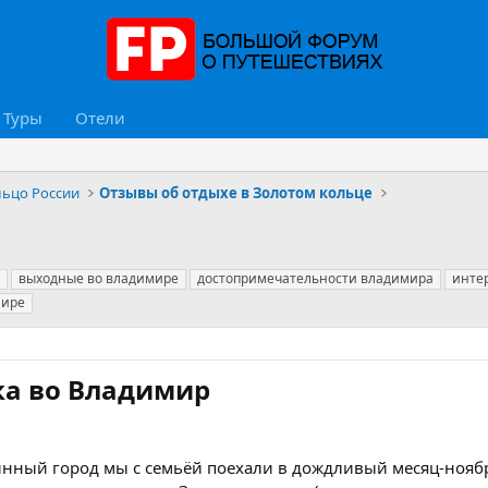
Туры
Отели
льцо России
Отзывы об отдыхе в Золотом кольце
выходные во владимире
достопримечательности владимира
инте
мире
а во Владимир​
ринный город мы с семьёй поехали в дождливый месяц-нояб