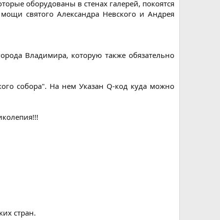
оторые оборудованы в стенах галерей, покоятся
 мощи святого Александра Невского и Андрея
орода Владимира, которую также обязательно
ого собора". На нем Указан Q-код куда можно
олепия!!!​
их стран.