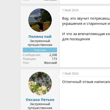
1 Май 2024
Вау, это звучит потрясаю
украшения и старинные и
И что за впечатляющая ко
Полина пай
для посещения
Заслуженный
путешественник
Участник
Сообщения
2,208
Реакции
173
Пол
Женский
1 Май 2024
Отличный отзыв написал
Оксана Петько
Заслуженный
путешественник