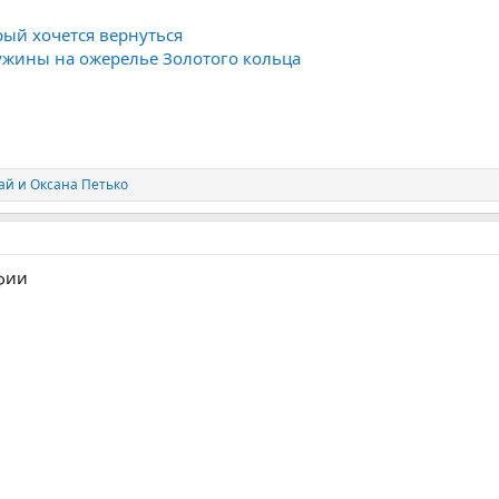
орый хочется вернуться
чужины на ожерелье Золотого кольца
ай
и
Оксана Петько
фии