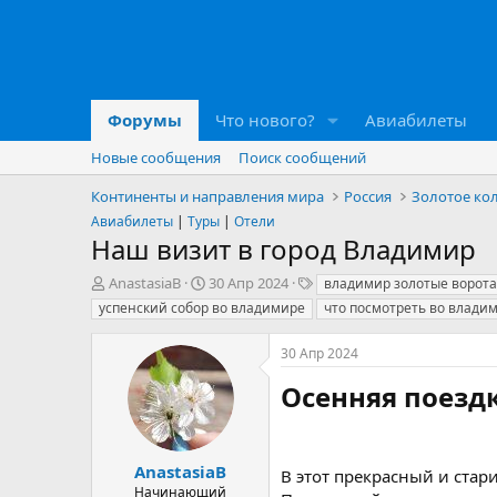
Форумы
Что нового?
Авиабилеты
Новые сообщения
Поиск сообщений
Континенты и направления мира
Россия
Золотое ко
Авиабилеты
|
Туры
|
Отели
Наш визит в город Владимир
А
Д
Т
AnastasiaB
30 Апр 2024
владимир золотые ворота
в
а
е
успенский собор во владимире
что посмотреть во влади
т
т
г
о
а
и
30 Апр 2024
р
н
т
а
Осенняя поездк
е
ч
м
а
ы
л
а
AnastasiaB
В этот прекрасный и ста
Начинающий