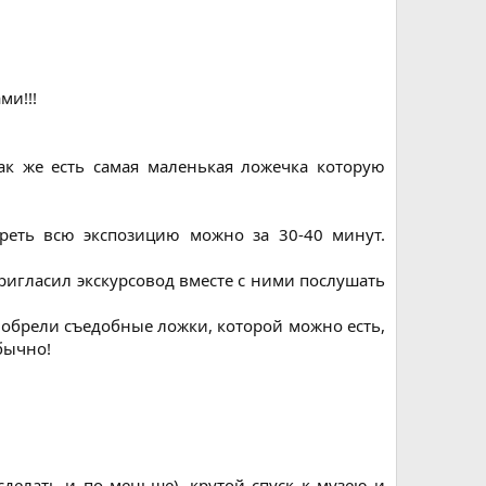
ми!!!
ак же есть самая маленькая ложечка которую
треть всю экспозицию можно за 30-40 минут.
ригласил экскурсовод вместе с ними послушать
иобрели съедобные ложки, которой можно есть,
обычно!
делать и по меньше), крутой спуск к музею и