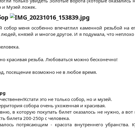
огли только увидеть Золотые ворота (которые оказались н
 и Музей ложек.​
бор
собор меня особенно впечатлил каменной резьбой на его
людей, князей и многое другое. И я подумала, что неплохо 
человека.
о красивая резьба. Любоваться можно бесконечно!
д, посещение возможно не в любое время.​
ественен!Кстати это не только собор, но и музей.
ерритория собора очень ухоженная и красивая.
вню, в которую покупать билет оказалось не нужно, а вот
ть билета 200-250р с человека.
залось потрясающим - красота внутреннего убранства. К