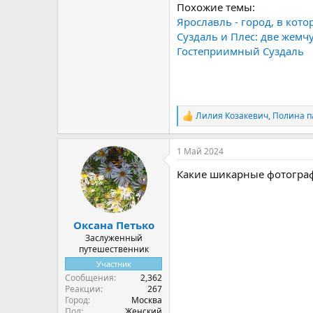
Похожие темы:
Ярославль - город, в кот
Суздаль и Плес: две жем
Гостеприимный Суздаль
Лилия Козакевич
,
Полина п
Р
е
а
1 Май 2024
к
ц
Какие шикарные фотогра
и
и
:
Оксана Петько
Заслуженный
путешественник
Участник
Сообщения
2,362
Реакции
267
Город
Москва
Пол
Женский