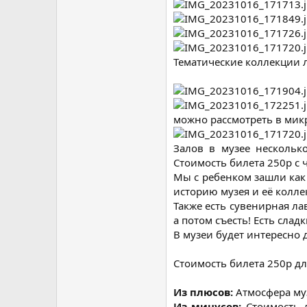
Тематические коллекции л
можно рассмотреть в мик
Залов в музее нескольк
Стоимость билета 250р с 
Мы с ребенком зашли как 
историю музея и её колле
Также есть сувенирная л
а потом съесть! Есть слад
В музеи будет интересно д
Стоимость билета 250р дл
Из плюсов:
Атмосфера му
Из минусов:
Стоимость 