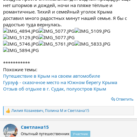
нет штормов и дождей, ночи на пляже тёплые и
романтичные. Тихий и семейный уголок Крыма
доставил много радостных минут нашей семье. Я бы с
радостью туда вернулась.
***********
Похожие темы:
Путешествие в Крым на своем автомобиле
Гурзуф - сказочное место на Южном берегу Крыма
Отзыв об отдыхе в г. Судак, полуостров Крым
Ответить
Лилия Козакевич
,
Полина М
и
Светлана15
Р
е
а
Светлана15
к
ц
Опытный путешественник
Участник
и