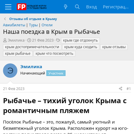
Вход
Регистрация
Отзывы об отдыхе в Крыму
Авиабилеты
|
Туры
|
Отели
Наша поездка в Крым в Рыбачье
А
Д
Т
Эмилика
21 Фев 2023
крым где отдохнуть
в
а
е
крым достопримечательности
крым куда сходить
крым отзывы
т
т
г
крым рыбачье
крым что посмотреть
о
а
и
р
н
Эмилика
т
а
Э
е
ч
Начинающий
Участник
м
а
ы
л
а
21 Фев 2023
#1
Рыбачье – тихий уголок Крыма с
романтичным пляжем​
Посёлок Рыбачье – это, пожалуй, самый уютный и
безмятежный уголок Крыма. Расположен курорт на юго-