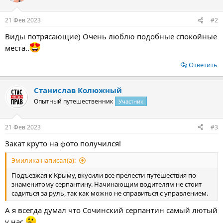
и
:
21 Фев 2023
#2
Виды потрясающие) Очень люблю подобные спокойные
места..
Ответить
Станислав Колюжный
Опытный путешественник
Участник
21 Фев 2023
#3
Закат круто на фото получился!
Эмилика написал(а):
Подъезжая к Крыму, вкусили все прелести путешествия по
знаменитому серпантину. Начинающим водителям не стоит
садиться за руль, так как можно не справиться с управлением.
А я всегда думал что Сочинский серпантин самый лютый
у нас