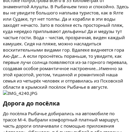
востоке полуострова всего в 35 километрах от
знаменитой Алушты. В Рыбачьем тихо и спокойно. Здесь
вы не увидите большого наплыва туристов, как в Ялте
или Судаке, тут нет толпы. Да и корабли в эти воды
заходят нечасто. Зато в посёлке есть просторный пляж,
куда нередко приплывают дельфины! Да и медузы тут
частые гости. Вода – чистая, прозрачная, виден каждый
камушек. Сидя на пляже, можно насладиться
восхитительными видами гор. Вдалеке виднеется гора
Аю-Даг... А если проснётесь пораньше, то увидите, как
первые лучи солнца появляются из-за горного перевала,
создавая особое романтичное настроение…Именно за
этой красотой, уютом, тишиной и романтикой наша
семья из четырёх человек и отправилась из Псковской
области в крымский посёлок Рыбачье в августе.
Дорога до посёлка​
До посёлка Рыбачье добирались на автомобиле по
трассе М-4. Выбрали комфортный платный маршрут,
часть дороги оплачивали с помощью приложения
«Автодор». Обошлось в 6 тысяч рублей в обе стороны.