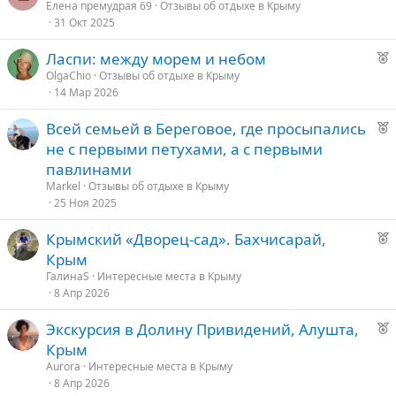
е
Елена премудрая 69
Отзывы об отдыхе в Крыму
31 Окт 2025
к
о
Р
Ласпи: между морем и небом
е
OlgaChio
Отзывы об отдыхе в Крыму
е
14 Мар 2026
к
о
д
Р
Всей семьей в Береговое, где просыпались
у
е
не с первыми петухами, а с первыми
е
е
к
павлинами
о
д
Markel
Отзывы об отдыхе в Крыму
25 Ноя 2025
у
е
е
Р
Крымский «Дворец-сад». Бахчисарай,
е
д
Крым
к
у
ГалинаS
Интересные места в Крыму
о
е
8 Апр 2026
Р
Экскурсия в Долину Привидений, Алушта,
е
е
Крым
к
д
Aurora
Интересные места в Крыму
о
8 Апр 2026
у