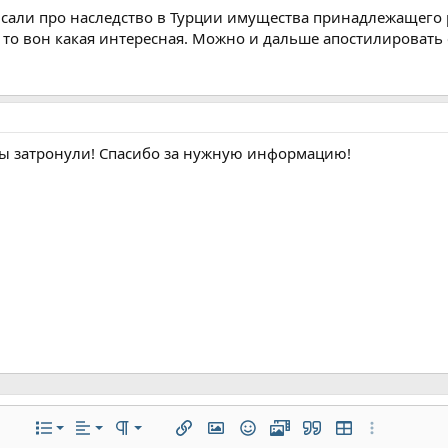
йдет на адвоката, остальная на переводы, заверения и т.п.).
писали про наследство в Турции имущества принадлежащег
 то вон какая интересная. Можно и дальше апостилировать 
ы затронули! Спасибо за нужную информацию!
По левому краю
Обычный
Нумерованный список
ие
ифта
текста
полнительно...
Список
Выравнивание
Формат параграфа
Вставить ссылку
Вставить изображение
Смайлы
Медиа
Цитата
Вставить табли
Дополнитель