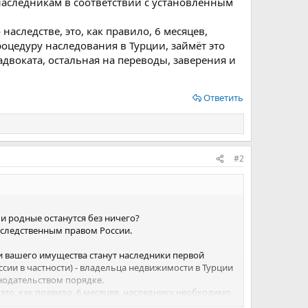
 наследникам в соответствии с установленным
аследстве, это, как правило, 6 месяцев,
оцедуру наследования в Турции, займёт это
адвоката, остальная на переводы, заверения и
Ответить
#2
 и родные останутся без ничего?
аследственным правом России.
и вашего имущества станут наследники первой
оссии в частности) - владельца недвижимости в Турции
нодательством порядке.
 это, как правило, 6 месяцев, наследнику необходимо
ёт это около трёх месяцев и обойдётся примерно 7000