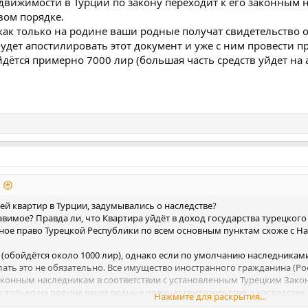
едвижимости в Турции по закону переходит к его законным
вом порядке.
как только на родине ваши родные получат свидетельство о н
дет апостилировать этот документ и уже с ним провести пр
йдётся примерно 7000 лир (большая часть средств уйдет на 
ей квартир в Турции, задумывались о наследстве?
авимое? Правда ли, что Квартира уйдёт в доход государства турецкого
ное право Турецкой Республики по всем основным пунктам схоже с Н
(обойдётся около 1000 лир), однако если по умолчанию наследникам
делать это не обязательно. Все имущество иностранного гражданина (Р
законным наследникам в соответствии с установленным Турецким Зако
к только на родине ваши родные получат свидетельство о наследстве,
Нажмите для раскрытия...
документ и уже с ним провести процедуру наследования в Турции, займ