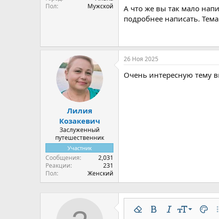
Пол
Мужской
лир (большая часть средств у
А что же вы так мало на
подробнее написать. Тема
26 Ноя 2025
Очень интересную тему в
Лилия
Козакевич
Заслуженный
путешественник
Участник
Сообщения
2,031
Реакции
231
Пол
Женский
9
Удалить форматирован
Жирный
Курсив
Размер шр
Цвет 
До