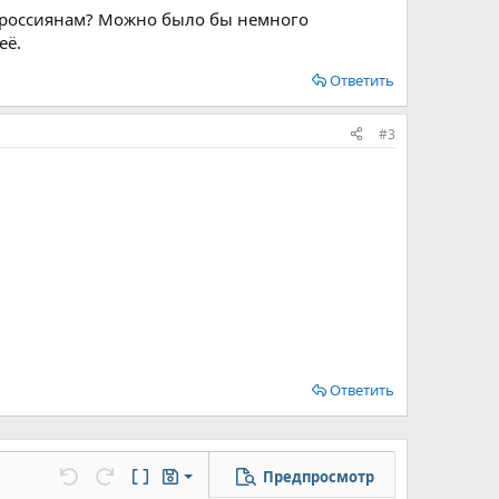
о россиянам? Можно было бы немного
её.
Ответить
#3
Ответить
Предпросмотр
Сохранить черновик
цу
но...
Отменить
Повторить
Переключить режим работы редактора
Черновики