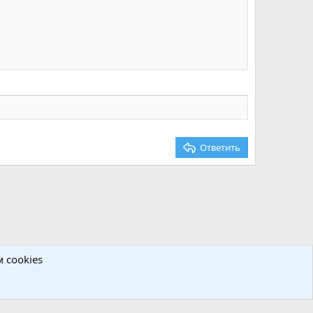
Удалить черновик
Ответить
 cookies
Политика конфиденциальности
Помощь
Главная
R
S
S