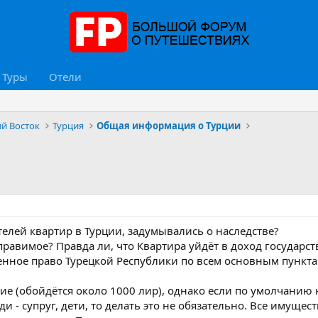
Туры
Отели
ий Восток
Турция
Общая информация о Турции
телей квартир в Турции, задумывались о наследстве?
оправимое? Правда ли, что Квартира уйдёт в доход государст
венное право Турецкой Республики по всем основным пункта
е (обойдётся около 1000 лир), однако если по умолчанию
и - супруг, дети, то делать это не обязательно. Все имуще