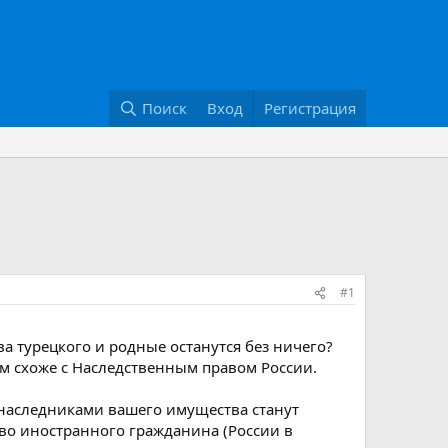
Поиск
Вход
Регистрация
#1
ва турецкого и родные останутся без ничего?
м схоже с Наследственным правом России.
 наследниками вашего имущества станут
ство иностранного гражданина (России в