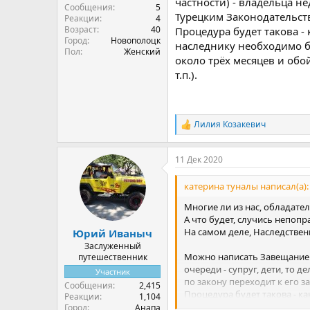
частности) - владельца н
Сообщения
5
Турецким Законодательст
Реакции
4
Возраст
40
Процедура будет такова - 
Город
Новополоцк
наследнику необходимо бу
Пол
Женский
около трёх месяцев и обо
т.п.).
Лилия Козакевич
Р
е
а
11 Дек 2020
к
ц
и
катерина туналы написал(а):
и
:
Многие ли из нас, обладател
А что будет, случись непопр
На самом деле, Наследствен
Юрий Иваныч
Заслуженный
Можно написать Завещание 
путешественник
очереди - супруг, дети, то 
Участник
по закону переходит к его 
Сообщения
2,415
Процедура будет такова - ка
Реакции
1,104
будет апостилировать этот 
Город
Анапа