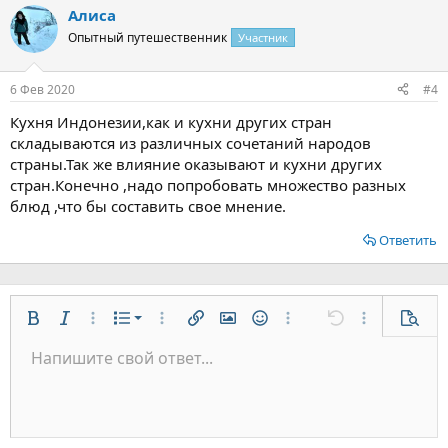
а
Алиса
к
ц
Опытный путешественник
Участник
и
и
:
6 Фев 2020
#4
Кухня Индонезии,как и кухни других стран
складываются из различных сочетаний народов
страны.Так же влияние оказывают и кухни других
стран.Конечно ,надо попробовать множество разных
блюд ,что бы составить свое мнение.
Ответить
Нумерованный список
Жирный
Курсив
Дополнительно...
Список
Дополнительно...
Вставить ссылку
Вставить изображение
Смайлы
Дополнительно...
Отменить
Дополнительн
Предп
Маркированный список
Напишите свой ответ...
По левому краю
9
Обычный
Сохранить черновик
Arial
Размер шрифта
Выравнивание
Цитата
Повторить
Медиа
Переключить режим работы редактора
Цвет текста
Формат параграфа
Вставить таблицу
Удалить форматирование
Шрифт
Вставить горизонтальную линию
Черновики
Зачёркнутый
Спойлер
Подчёркнутый
Код
Однострочный код
Однострочный спойлер
Увеличить отступ
10
Удалить черновик
По центру
Заголовок 1
Book Antiqua
Уменьшить отступ
12
Courier New
По правому краю
Заголовок 2