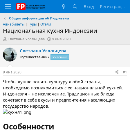
Вход
Регистрация
Общая информация об Индонезии
Авиабилеты
|
Туры
|
Отели
Национальная кухня Индонезии
А
Д
Светлана Усольцева
9 Янв 2020
в
а
т
т
Светлана Усольцева
о
а
Путешественник
Участник
р
н
т
а
е
ч
9 Янв 2020
#1
м
а
ы
л
Чтобы лучше понять культуру любой страны,
а
необходимо познакомиться с ее национальной кухней.
Индонезия – не исключение. Традиционные блюда
сочетают в себе вкусы и предпочтения населяющих
государство народов.
Особенности