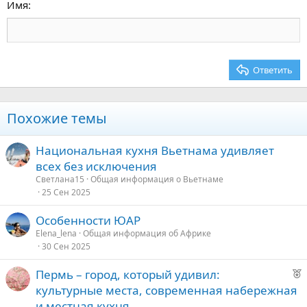
15
Georgia
Выравнивание текста
Имя
Заголовок 3
18
Tahoma
22
Times New Roman
26
Trebuchet MS
Ответить
Verdana
Похожие темы
Национальная кухня Вьетнама удивляет
всех без исключения
Светлана15
Общая информация о Вьетнаме
25 Сен 2025
Особенности ЮАР
Elena_lena
Общая информация об Африке
30 Сен 2025
Р
Пермь – город, который удивил:
е
культурные места, современная набережная
к
и местная кухня