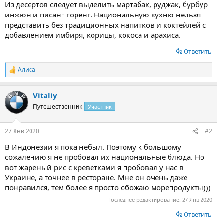
Из десертов следует выделить мартабак, руджак, бурбур
инжюн и писанг горенг. Национальную кухню нельзя
представить без традиционных напитков и коктейлей с
добавлением имбиря, корицы, кокоса и арахиса.
Ответить
Алиса
Р
е
а
Vitaliy
к
ц
Путешественник
Участник
и
и
:
27 Янв 2020
#2
В Индонезии я пока небыл. Поэтому к большому
сожалению я не пробовал их национальные блюда. Но
вот жареный рис с креветками я пробовал у нас в
Украине, а точнее в ресторане. Мне он очень даже
понравился, тем более я просто обожаю морепродукты)))
Последнее редактирование:
27 Янв 2020
Ответить