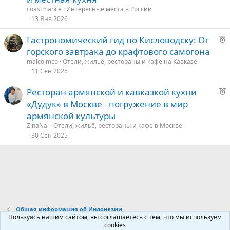
о
coastmance
Интересные места в России
13 Янв 2026
е
Р
Гастрономический гид по Кисловодску: От
е
д
горского завтрака до крафтового самогона
к
у
malcolmco
Отели, жильё, рестораны и кафе на Кавказе
о
е
11 Сен 2025
Р
Ресторан армянской и кавказкой кухни
е
е
«Дудук» в Москве - погружение в мир
к
д
армянской культуры
о
у
ZinaNai
Отели, жильё, рестораны и кафе в Москве
е
30 Сен 2025
е
д
у
е
Общая информация об Индонезии
Пользуясь нашим сайтом, вы соглашаетесь с тем, что мы используем
cookies