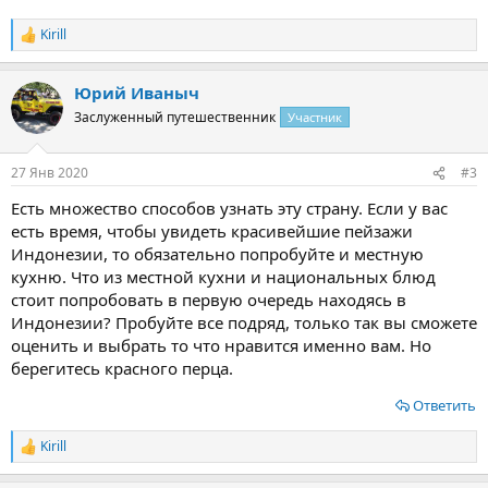
Kirill
Р
е
а
Юрий Иваныч
к
ц
Заслуженный путешественник
Участник
и
и
:
27 Янв 2020
#3
Есть множество способов узнать эту страну. Если у вас
есть время, чтобы увидеть красивейшие пейзажи
Индонезии, то обязательно попробуйте и местную
кухню. Что из местной кухни и национальных блюд
стоит попробовать в первую очередь находясь в
Индонезии? Пробуйте все подряд, только так вы сможете
оценить и выбрать то что нравится именно вам. Но
берегитесь красного перца.
Ответить
Kirill
Р
е