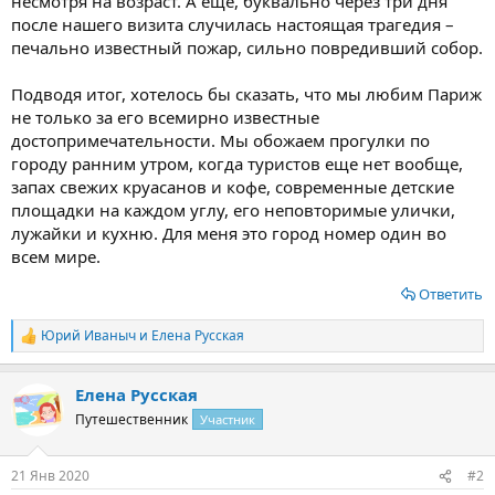
несмотря на возраст. А еще, буквально через три дня
после нашего визита случилась настоящая трагедия –
печально известный пожар, сильно повредивший собор.
Подводя итог, хотелось бы сказать, что мы любим Париж
не только за его всемирно известные
достопримечательности. Мы обожаем прогулки по
городу ранним утром, когда туристов еще нет вообще,
запах свежих круасанов и кофе, современные детские
площадки на каждом углу, его неповторимые улички,
лужайки и кухню. Для меня это город номер один во
всем мире.
Ответить
Юрий Иваныч
и
Елена Русская
Р
е
а
Елена Русская
к
ц
Путешественник
Участник
и
и
:
21 Янв 2020
#2