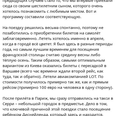
предыдущих случаев стало то, что мы впервые приехали
сюда со своим шестилетним сыном, которого очень
хотелось познакомить с любимым местом. Вот и
программу составили соответствующую.
На поездку решились весьма спонтанно, поэтому не
позаботились о приобретении билетов на самолёт
заблаговременно. Лететь хотелось именно в апреле,
когда в городё всё цветет. Я был здесь в разные периоды
года, но самым лучшим временем для посещения
французской столицы считаю средину весны либо
тёплую осень. Таким образом, самыми оптимальным
вариантом из Киева оказались билеты с пересадкой в
Варшаве (всего час времени ждали второй рейс, как
туда, так и обратно). Летели авиакомпанией LOT. По
стоимости получилось примерно так же, как и прямым
рейсом (примерно 100 евро на человека в одну сторону).
После прилёта в Париж, мы сразу отправились на такси в
Серри – небольшой городок в предместье. Дело в том,
что ключевой причиной этой поездки стало посещение
ребёнком Диснейленда, который здесь и находится.