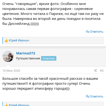
Очень "говорящие", яркие фото. Особенно мне
понравилась самая первая фотография - сиреневое
цветение. Много читала о Париже, но ещё там ни разу не
была. Наверняка во второй же день поездки я посетила
бы Диснейлэнд.)))))))
Ответить
Юрий Иваныч
Р
е
а
Marina372
к
ц
Путешественник
Участник
и
и
:
10 Июн 2020
#3
Большое спасибо за такой красочный рассказ о вашем
путешествии!!! А фотографии просто супер! Очень
хорошо передают атмосферу города)))
Ответить
Юрий Иваныч