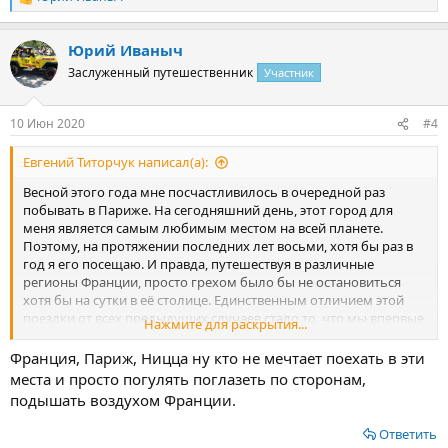
Р
е
а
Юрий Иваныч
к
ц
Заслуженный путешественник
Участник
и
и
:
10 Июн 2020
#4
Евгений Титорчук написал(а):
Весной этого года мне посчастливилось в очередной раз
побывать в Париже. На сегодняшний день, этот город для
меня является самым любимым местом на всей планете.
Поэтому, на протяжении последних лет восьми, хотя бы раз в
год я его посещаю. И правда, путешествуя в различные
регионы Франции, просто грехом было бы не остановиться
хотя бы на сутки в её столице. Единственным отличием этой
поездки от всех предыдущих случаев стало то, что мы впервые
Нажмите для раскрытия...
приехали сюда со своим шестилетним сыном, которого очень
хотелось познакомить с любимым местом. Вот и программу
Франция, Париж, Ницца ну кто не мечтает поехать в эти
составили соответствующую.
места и просто погулять поглазеть по сторонам,
подышать воздухом Франции.
Посмотреть вложение 4435
На поездку решились весьма спонтанно, поэтому не
Ответить
позаботились о приобретении билетов на самолёт