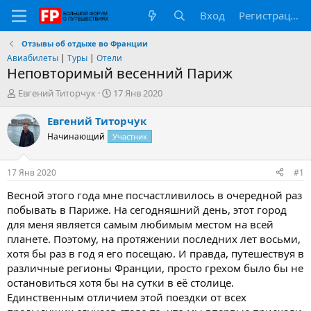
Вход
Регистрация
Отзывы об отдыхе во Франции
Авиабилеты
|
Туры
|
Отели
Неповторимый весенний Париж
А
Д
Евгений Титорчук
17 Янв 2020
в
а
т
т
Евгений Титорчук
о
а
Начинающий
Участник
р
н
т
а
е
ч
17 Янв 2020
#1
м
а
ы
л
Весной этого года мне посчастливилось в очередной раз
а
побывать в Париже. На сегодняшний день, этот город
для меня является самым любимым местом на всей
планете. Поэтому, на протяжении последних лет восьми,
хотя бы раз в год я его посещаю. И правда, путешествуя в
различные регионы Франции, просто грехом было бы не
остановиться хотя бы на сутки в её столице.
Единственным отличием этой поездки от всех