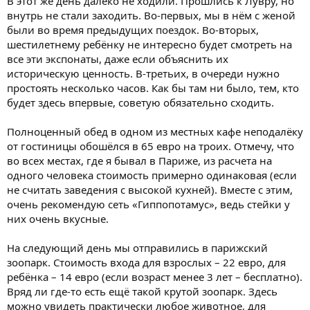
В этот же день далеко не ходили. Прошлись к Лувру, но
внутрь не стали заходить. Во-первых, мы в нём с женой
были во время предыдущих поездок. Во-вторых,
шестилетнему ребёнку не интересно будет смотреть на
все эти экспонаты, даже если объяснить их
историческую ценность. В-третьих, в очереди нужно
простоять несколько часов. Как бы там ни было, тем, кто
будет здесь впервые, советую обязательно сходить.
Полноценный обед в одном из местных кафе неподалёку
от гостиницы обошёлся в 65 евро на троих. Отмечу, что
во всех местах, где я бывал в Париже, из расчета на
одного человека стоимость примерно одинаковая (если
не считать заведения с высокой кухней). Вместе с этим,
очень рекомендую сеть «Гиппопотамус», ведь стейки у
них очень вкусные.
На следующий день мы отправились в парижский
зоопарк. Стоимость входа для взрослых – 22 евро, для
ребёнка – 14 евро (если возраст менее 3 лет – бесплатно).
Вряд ли где-то есть ещё такой крутой зоопарк. Здесь
можно увидеть практически любое животное, для