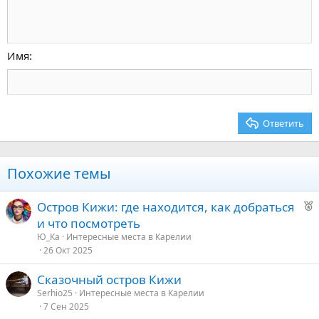
Увеличить отступ
10
Удалить черновик
По центру
Заголовок 1
Book Antiqua
Уменьшить отступ
12
Courier New
По правому краю
Заголовок 2
15
Georgia
Выравнивание текста
Имя
Заголовок 3
18
Tahoma
22
Times New Roman
26
Trebuchet MS
Ответить
Verdana
Похожие темы
Р
Остров Кижи: где находится, как добраться
е
и что посмотреть
к
Ю_Ка
Интересные места в Карелии
о
26 Окт 2025
Сказочный остров Кижи
е
Serhio25
Интересные места в Карелии
7 Сен 2025
д