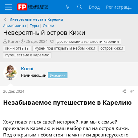
Вход
Регистрация
Интересные места в Карелии
Авиабилеты
|
Туры
|
Отели
Невероятный остров Кижи
А
Д
Т
Kuroi
26 Дек 2024
достопримечательности карелии
в
а
е
кижи отзывы
музей под открытым небом кижи
остров кижи
т
т
г
путешествие в карелию
о
а
и
р
н
Kuroi
т
а
е
ч
Начинающий
Участник
м
а
ы
л
а
26 Дек 2024
#1
Незабываемое путешествие в Карелию​
Хочу поделиться своей историей, как мы с семьей
приехали в Карелию и наш выбор пал на остров Кижи.
Под открытым небом стоят памятники древнерусского