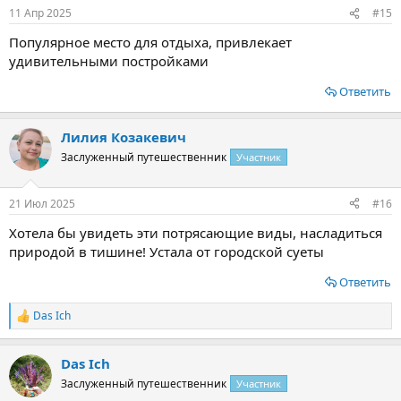
11 Апр 2025
#15
Популярное место для отдыха, привлекает
удивительными постройками
Ответить
Лилия Козакевич
Заслуженный путешественник
Участник
21 Июл 2025
#16
Хотела бы увидеть эти потрясающие виды, насладиться
природой в тишине! Устала от городской суеты
Ответить
Das Ich
Р
е
а
Das Ich
к
ц
Заслуженный путешественник
Участник
и