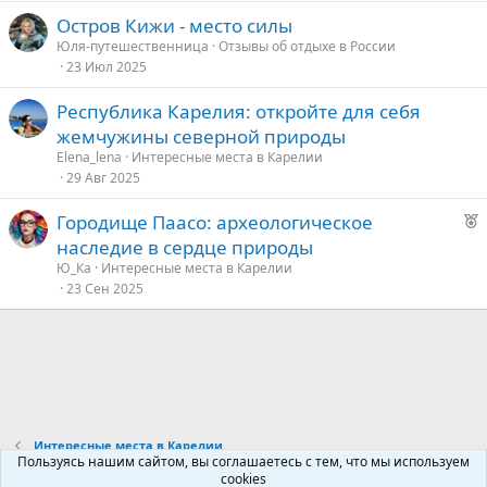
у
Остров Кижи - место силы
е
Юля-путешественница
Отзывы об отдыхе в России
23 Июл 2025
Республика Карелия: откройте для себя
жемчужины северной природы
Elena_lena
Интересные места в Карелии
29 Авг 2025
Р
Городище Паасо: археологическое
е
наследие в сердце природы
к
Ю_Ка
Интересные места в Карелии
о
23 Сен 2025
е
д
у
е
Интересные места в Карелии
Пользуясь нашим сайтом, вы соглашаетесь с тем, что мы используем
cookies