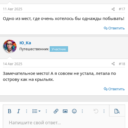
и
:
11 Авг 2025
#17
Одно из мест, где очень хотелось бы однажды побывать!
Ответить
Ю_Ка
Путешественник
Участник
14 Авг 2025
#18
Замечательное место! А я совсем не устала, летала по
острову как на крыльях.
Ответить
Нумерованный список
Жирный
Курсив
Дополнительно...
Список
Дополнительно...
Вставить ссылку
Вставить изображение
Смайлы
Дополнительно...
Отменить
Дополнительн
Предп
Маркированный список
Напишите свой ответ...
По левому краю
9
Обычный
Сохранить черновик
Arial
Размер шрифта
Выравнивание
Цитата
Повторить
Медиа
Переключить режим работы редактора
Цвет текста
Формат параграфа
Вставить таблицу
Удалить форматирование
Шрифт
Вставить горизонтальную линию
Черновики
Зачёркнутый
Спойлер
Подчёркнутый
Код
Однострочный код
Однострочный спойлер