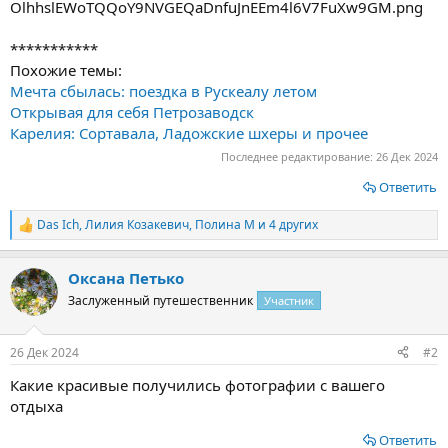
***********
Похожие темы:
Мечта сбылась: поездка в Рускеалу летом
Открывая для себя Петрозаводск
Карелия: Сортавала, Ладожские шхеры и прочее
Последнее редактирование:
26 Дек 2024
Ответить
Das Ich
,
Лилия Козакевич
,
Полина М
и 4 других
Р
е
а
Оксана Петько
к
ц
Заслуженный путешественник
Участник
и
и
:
26 Дек 2024
#2
Какие красивые получились фотографии с вашего
отдыха
Ответить