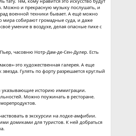
 тату. Тем, кому нравится это искусство будут
ов. Можно и прекрасную музыку послушать, и
арад военной техники бывает. А ещё можно
го мира собирают громадные суда, и даже
воё умение в воздухе, делая опасные пике с
-Пьер, часовню Нотр-Дам-де-Сен-Дулер. Есть
маков»-это художественная галерея. А еще
 звезда. Гулять по форту разрешается круглый
ии указывающие историю иммиграции.
льностей. Можно поужинать в ресторане.
 морепродуктов.
частвовать в экскурсии на лодке-амфибии.
ими домиками для туристов. К ней добраться
а.