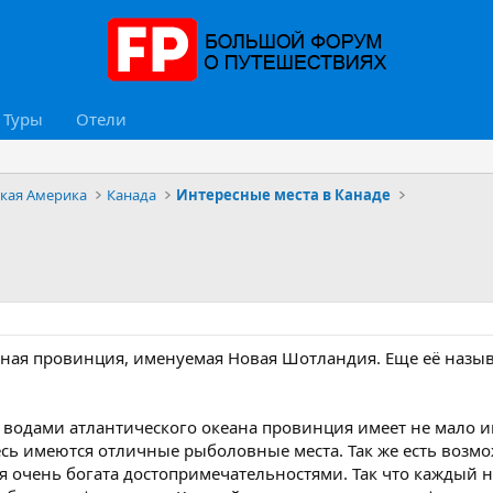
Туры
Отели
ская Америка
Канада
Интересные места в Канаде
чная провинция, именуемая Новая Шотландия. Еще её назыв
н водами атлантического океана провинция имеет не мало 
сь имеются отличные рыболовные места. Так же есть возмо
я очень богата достопримечательностями. Так что каждый н