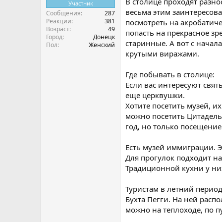
В столице проходят разно
Участник
весьма этим заинтересова
Сообщения
287
Реакции
381
посмотреть на акробатиче
Возраст
49
попасть на прекрасное зр
Город
Донецк
старинные. А вот с начал
Пол
Женский
крутыми виражами.
Где побывать в столице:
Если вас интересуют свят
еще церквушки.
Хотите посетить музей, и
можно посетить Цитадель 
год, но только посещение
Есть музей иммиграции.
Для прогулок подходит н
Традиционной кухни у ни
Туристам в летний период
Бухта Пегги. На ней расп
можно на теплоходе, по п