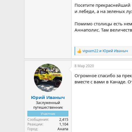
Посетите прекраснейший 
и лебеди, а на зеленых л
Помимо столицы есть нем
Аннаполис. Там величеств
vigvam22
и
Юрий Иваныч
Р
е
а
8 Мар 2020
к
ц
Огромное спасибо за пре
и
и
вместе с вами в Канаде. 
:
Юрий Иваныч
Заслуженный
путешественник
Участник
Сообщения
2,415
Реакции
1,104
Город
Анапа