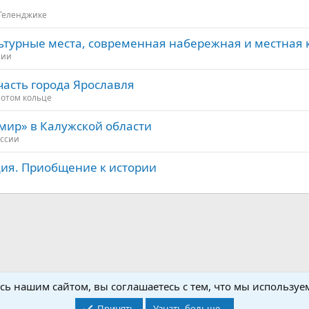
 Геленджике
льтурные места, современная набережная и местная 
сии
часть города Ярославля
лотом кольце
мир» в Калужской области
оссии
ция. Приобщение к истории
ская Америка
Канада
Интересные места в Канаде
сь нашим сайтом, вы соглашаетесь с тем, что мы используем
Принять
Узнать больше...