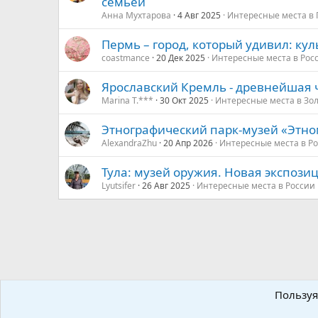
семьёй
Анна Мухтарова
4 Авг 2025
Интересные места в
Пермь – город, который удивил: ку
coastmance
20 Дек 2025
Интересные места в Рос
Ярославский Кремль - древнейшая 
Marina T.***
30 Окт 2025
Интересные места в Зо
Этнографический парк-музей «Этно
AlexandraZhu
20 Апр 2026
Интересные места в Р
Тула: музей оружия. Новая экспози
Lyutsifer
26 Авг 2025
Интересные места в России
Континенты и направления мира
США, Канада и Латин
Пользуя