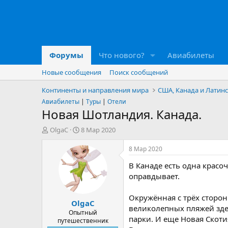
Форумы
Что нового?
Авиабилеты
Новые сообщения
Поиск сообщений
Континенты и направления мира
США, Канада и Латин
Авиабилеты
|
Туры
|
Отели
Новая Шотландия. Канада.
А
Д
OlgaС
8 Мар 2020
в
а
т
т
8 Мар 2020
о
а
В Канаде есть одна красо
р
н
т
а
оправдывает.
е
ч
м
а
Окружённая с трёх сторо
OlgaС
ы
л
великолепных пляжей зде
а
Опытный
парки. И еще Новая Скоти
путешественник