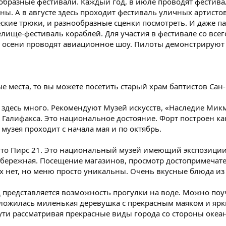
образные фестивали. Каждый год, в июле проводят фестиваль
ны. А в августе здесь проходит фестиваль уличных артист
ские трюки, и разнообразные сценки посмотреть. И даже п
елище-фестиваль кораблей. Для участия в фестивале со все
а осени проводят авиационное шоу. Пилоты демонстрируют с
ые места, то вы можете посетить старый храм баптистов Сан
х здесь много. Рекомендуют Музей искусств, «Наследие Мик
Галифакса. Это национальное достояние. Форт построен как
 музея проходит с начала мая и по октябрь.
 Это Пирс 21. Это национальный музей имеющий экспозиц
абережная. Посещение магазинов, просмотр достопримечате
х нет, но меню просто уникальны. Очень вкусные блюда из
 представляется возможность прогулки на воде. Можно поу
оложилась миленькая деревушка с прекрасным маяком и ярк
ути рассматривая прекрасные виды города со стороны океан