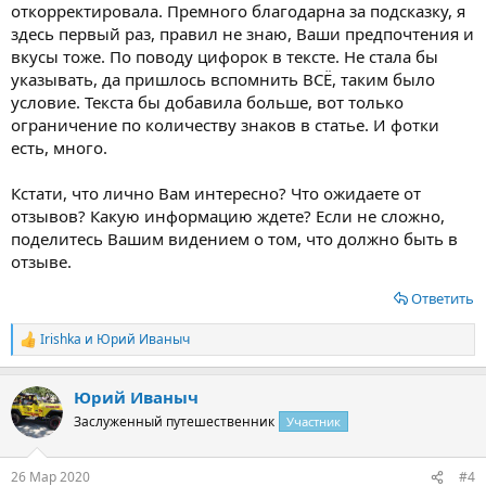
откорректировала. Премного благодарна за подсказку, я
здесь первый раз, правил не знаю, Ваши предпочтения и
вкусы тоже. По поводу цифорок в тексте. Не стала бы
указывать, да пришлось вспомнить ВСЁ, таким было
условие. Текста бы добавила больше, вот только
ограничение по количеству знаков в статье. И фотки
есть, много.
Кстати, что лично Вам интересно? Что ожидаете от
отзывов? Какую информацию ждете? Если не сложно,
поделитесь Вашим видением о том, что должно быть в
отзыве.
Ответить
Irishka
и
Юрий Иваныч
Р
е
а
Юрий Иваныч
к
ц
Заслуженный путешественник
Участник
и
и
:
26 Мар 2020
#4