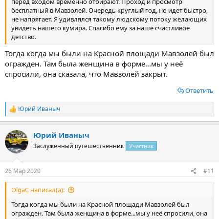
перед входом временно отбирают. Проход и просмотр
бесплатный в Мавзолей. Очередь круглый год, но идет быстро,
не напрягает. Я удивлялся такому людскому потоку желающих
увидеть нашего кумира. Спасибо ему за наше счастливое
детство.
Тогда когда мы были на Красной площади Мавзолей был
огражден. Там была женщина в форме...мы у неё
спросили, она сказала, что Мавзолей закрыт.
Ответить
Юрий Иваныч
Р
е
а
Юрий Иваныч
к
ц
Заслуженный путешественник
Участник
и
и
:
26 Мар 2020
#11
OlgaС написал(а):
Тогда когда мы были на Красной площади Мавзолей был
огражден. Там была женщина в форме...мы у неё спросили, она