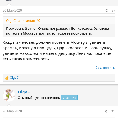
и
:
26 Мар 2020
#7
OlgaС написал(а):
Прекрасный отчет. Очень понравился. Вот хотелось бы снова
попасть в Москву и вот так вот тоже ее посмотреть.
Каждый человек должен посетить Москву и увидеть
Кремль, Красную площадь, Царь колокол и Царь пушку,
увидеть мавзолей и нашего дедушку Ленина, пока еще
есть такая возможность.
Ответить
OlgaС
Р
е
а
OlgaС
к
ц
Опытный путешественник
Участник
и
и
:
26 Мар 2020
#8