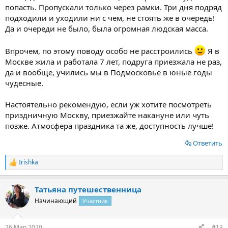
попасть. Пропускали только через рамки. Три дня подряд
подходили и уходили ни с чем, не стоять же в очередь!
Да и очереди не было, была огромная людская масса.
Впрочем, по этому поводу особо не расстроились
Я в
Москве жила и работала 7 лет, подруга приезжала не раз,
да и вообще, учились мы в Подмосковье в юные годы
чудесные.
Настоятельно рекомендую, если уж хотите посмотреть
приздничную Москву, приезжайте накануне или чуть
позже. Атмосфера праздника та же, доступность лучше!
Ответить
Irishka
Р
е
а
Татьяна путешественница
к
ц
Начинающий
Участник
и
и
:
26 Мар 2020
#13