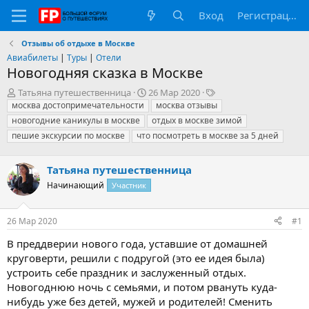
Вход
Регистрация
Отзывы об отдыхе в Москве
Авиабилеты
|
Туры
|
Отели
Новогодняя сказка в Москве
А
Д
Т
Татьяна путешественница
26 Мар 2020
в
а
е
москва достопримечательности
москва отзывы
т
т
г
новогодние каникулы в москве
отдых в москве зимой
о
а
и
пешие экскурсии по москве
что посмотреть в москве за 5 дней
р
н
т
а
е
ч
Татьяна путешественница
м
а
Начинающий
Участник
ы
л
а
26 Мар 2020
#1
В преддверии нового года, уставшие от домашней
круговерти, решили с подругой (это ее идея была)
устроить себе праздник и заслуженный отдых.
Новогоднюю ночь с семьями, и потом рвануть куда-
нибудь уже без детей, мужей и родителей! Сменить