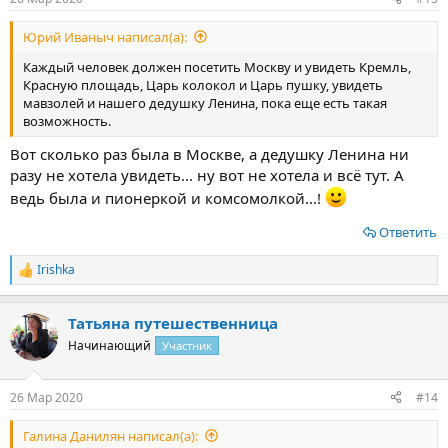
Юрий Иваныч написал(а):
Каждый человек должен посетить Москву и увидеть Кремль,
Красную площадь, Царь колокол и Царь пушку, увидеть
мавзолей и нашего дедушку Ленина, пока еще есть такая
возможность.
Вот сколько раз была в Москве, а дедушку Ленина ни
разу не хотела увидеть... ну вот не хотела и всё тут. А
ведь была и пионеркой и комсомолкой...!
Ответить
Irishka
Р
е
а
Татьяна путешественница
к
ц
Начинающий
Участник
и
и
:
26 Мар 2020
#14
Галина Данилян написал(а):