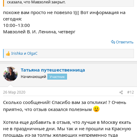
сказала, что Мавзолей закрыт.
похоже вам просто не повезло !((( Вот информация на
сегодня:
10:00–13:00
Мавзолей В. И. Ленина, четверг
Ответить
Irishka
и
OlgaС
Р
е
а
Татьяна путешественница
к
ц
Начинающий
Участник
и
и
:
26 Мар 2020
#12
Сколько сообщений! Спасибо вам за отклики! ? Очень
приятно, что отзыв оказался полезным
Хотела еще добавить в отзыв, что лучше в Москву ехать
не в праздничные дни. Мы так и не прошли на Красную
площадь из-за толпы желающих непременно туда