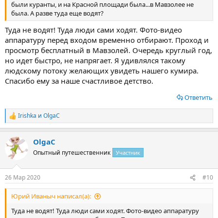
были куранты, и на Красной площади была...в Мавзолее не
была. А разве туда еще водят?
Туда не водят! Туда люди сами ходят. Фото-видео
аппаратуру перед входом временно отбирают. Проход и
просмотр бесплатный в Мавзолей. Очередь круглый год,
но идет быстро, не напрягает. Я удивлялся такому
людскому потоку желающих увидеть нашего кумира.
Спасибо ему за наше счастливое детство.
Ответить
Irishka
и
OlgaС
Р
е
а
OlgaС
к
ц
Опытный путешественник
Участник
и
и
:
26 Мар 2020
#10
Юрий Иваныч написал(а):
Туда не водят! Туда люди сами ходят. Фото-видео аппаратуру