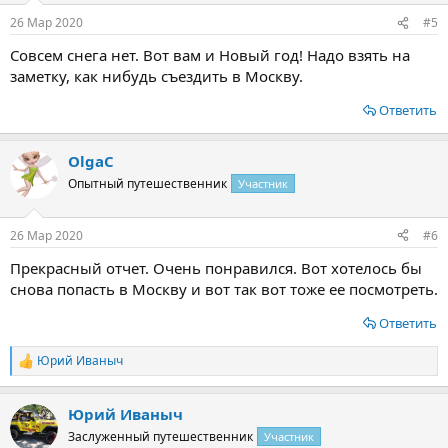
26 Мар 2020
#5
Совсем снега нет. Вот вам и Новый год! Надо взять на
заметку, как нибудь съездить в Москву.
Ответить
OlgaС
Опытный путешественник
Участник
26 Мар 2020
#6
Прекрасный отчет. Очень понравился. Вот хотелось бы
снова попасть в Москву и вот так вот тоже ее посмотреть.
Ответить
Юрий Иваныч
Р
е
а
Юрий Иваныч
к
ц
Заслуженный путешественник
Участник
и