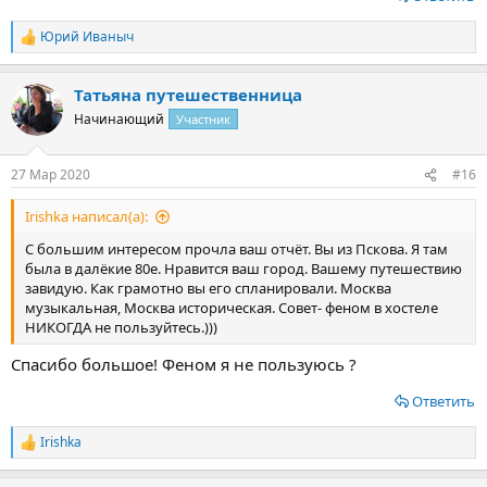
Юрий Иваныч
Р
е
а
Татьяна путешественница
к
ц
Начинающий
Участник
и
и
:
27 Мар 2020
#16
Irishka написал(а):
С большим интересом прочла ваш отчёт. Вы из Пскова. Я там
была в далёкие 80е. Нравится ваш город. Вашему путешествию
завидую. Как грамотно вы его спланировали. Москва
музыкальная, Москва историческая. Совет- феном в хостеле
НИКОГДА не пользуйтесь.)))
Спасибо большое! Феном я не пользуюсь ?
Ответить
Irishka
Р
е
а