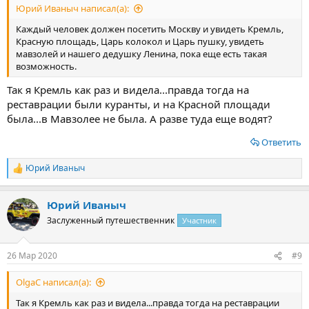
Юрий Иваныч написал(а):
Каждый человек должен посетить Москву и увидеть Кремль,
Красную площадь, Царь колокол и Царь пушку, увидеть
мавзолей и нашего дедушку Ленина, пока еще есть такая
возможность.
Так я Кремль как раз и видела...правда тогда на
реставрации были куранты, и на Красной площади
была...в Мавзолее не была. А разве туда еще водят?
Ответить
Юрий Иваныч
Р
е
а
Юрий Иваныч
к
ц
Заслуженный путешественник
Участник
и
и
:
26 Мар 2020
#9
OlgaС написал(а):
Так я Кремль как раз и видела...правда тогда на реставрации