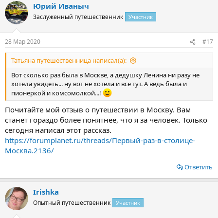
Юрий Иваныч
к
ц
Заслуженный путешественник
Участник
и
и
:
28 Мар 2020
#17
Татьяна путешественница написал(а):
Вот сколько раз была в Москве, а дедушку Ленина ни разу не
хотела увидеть... ну вот не хотела и всё тут. А ведь была и
пионеркой и комсомолкой...!
Почитайте мой отзыв о путешествии в Москву. Вам
станет гораздо более понятнее, что я за человек. Только
сегодня написал этот рассказ.
https://forumplanet.ru/threads/Первый-раз-в-столице-
Москва.2136/
Ответить
Irishka
Опытный путешественник
Участник