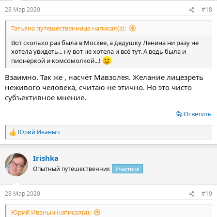
28 Мар 2020
#18
Татьяна путешественница написал(а):
Вот сколько раз была в Москве, а дедушку Ленина ни разу не
хотела увидеть... ну вот не хотела и всё тут. А ведь была и
пионеркой и комсомолкой...!
Взаимно. Так же , насчёт Мавзолея. Желание лицезреть
неживого человека, считаю не этично. Но это чисто
субъективное мнение.
Ответить
Юрий Иваныч
Р
е
а
Irishka
к
ц
Опытный путешественник
Участник
и
и
:
28 Мар 2020
#19
Юрий Иваныч написал(а):