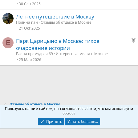
30 Сен 2025
е
Летнее путешествие в Москву
д
Полина пай
Отзывы об отдыхе в Москве
21 Окт 2025
у
е
Р
Парк Царицыно в Москве: тихое
Е
е
очарование истории
к
Елена премудрая 69
Интересные места в Москве
о
25 Мар 2026
е
д
у
е
Отзывы об отдыхе в Москве
Пользуясь нашим сайтом, вы соглашаетесь с тем, что мы используем
cookies
Контакты
Условия и правила
Политика конфиденциальности
Принять
Узнать больше...
Помощь
Главная
R
S
S