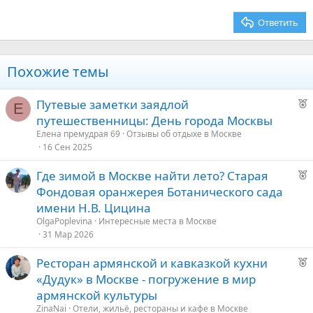
26
Trebuchet MS
Ответить
Verdana
Похожие темы
Р
Путевые заметки заядлой
Е
е
путешественницы: День города Москвы
к
Елена премудрая 69
Отзывы об отдыхе в Москве
о
16 Сен 2025
Р
Где зимой в Москве найти лето? Старая
е
е
Фондовая оранжерея Ботанического сада
к
д
имени Н.В. Цицина
о
у
OlgaPoplevina
Интересные места в Москве
е
31 Мар 2026
е
Р
Ресторан армянской и кавказкой кухни
е
д
«Дудук» в Москве - погружение в мир
к
у
армянской культуры
о
е
ZinaNai
Отели, жильё, рестораны и кафе в Москве