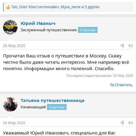
Tati
,
Олег Константинович
,
Муха_лили
и 5 других
Р
е
а
Юрий Иваныч
к
ц
Заслуженный путешественник
Участник
и
и
:
26 Мар 2020
#2
Прочитал
Ваш отзыв о путешествии в Москву. Скажу
честно было даже читать интересно. Мне например всё
понятно. Информации много полезной. Спасибо.
Последнее редактирование:
26 Мар 2020
Ответить
Татьяна путешественница
Начинающий
Участник
26 Мар 2020
#3
Уважаемый Юрий Иванович, специально для Вас