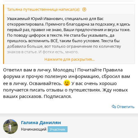
Татьяна путешественница написал(а):
Уважаемый Юрий Иванович, специально для Вас
откорректировала. Премного благодарна за подсказку, я здесь
первый раз, правил не знаю, Ваши предпочтения и вкусы тоже.
По поводу цифорок в тексте. Не стала бы указывать, да
пришлось вспомнить ВСЁ, таким было условие. Текста бы
добавила больше, вот только ограничение по количеству
знаков в статье. И фотки есть, много.
Нажмите для раскрытия...
Кстати, что лично Вам интересно? Что ожидаете от отзывов?
Какую информацию ждете? Если не сложно, поделитесь Вашим
Ответил вам в личку. Молодец ! Почитайте Правила
видением о том, что должно быть в отзыве.
форума и прочую полезную информацию, сбросил вам
ее в личку. Осваивайтесь.
У вас очень хорошо
получается писать отзывы о путешествиях. Жду новых
ваших рассказов. Подписался.
Ответить
Галина Данилян
Начинающий
Участник