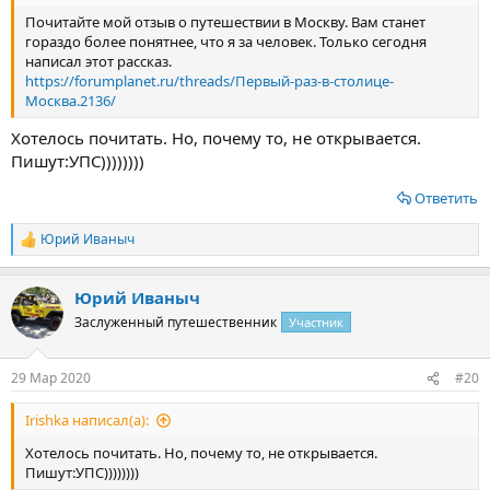
Почитайте мой отзыв о путешествии в Москву. Вам станет
гораздо более понятнее, что я за человек. Только сегодня
написал этот рассказ.
https://forumplanet.ru/threads/Первый-раз-в-столице-
Москва.2136/
Хотелось почитать. Но, почему то, не открывается.
Пишут:УПС))))))))
Ответить
Юрий Иваныч
Р
е
а
Юрий Иваныч
к
ц
Заслуженный путешественник
Участник
и
и
:
29 Мар 2020
#20
Irishka написал(а):
Хотелось почитать. Но, почему то, не открывается.
Пишут:УПС))))))))