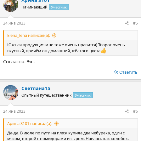
к
ц
Начинающий
Участник
и
и
:
24 Янв 2023
#5
Elena_lena написал(а):
Южная продукция мне тоже очень нравится) Творог очень
вкусный, причём он домашний, жёлтого цвета
Согласна. Эх..
Ответить
Светлана15
Опытный путешественник
Участник
24 Янв 2023
#6
Арина 3101 написал(а):
Да-да. В июле по пути на пляж купила два чебурека, один с
мясом, второй с помидорами и сыром. Наелась как колобок.