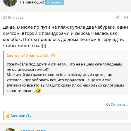
ц
Начинающий
Участник
и
и
:
24 Янв 2023
#4
Да-да. В июле по пути на пляж купила два чебурека, один
с мясом, второй с помидорами и сыром. Наелась как
колобок. Потом пришлось до дома пешком в гору идти,
чтобы живот спал)))
Светлана15 написал(а):
Уже писала под другим отчётом, что на нашем юге голодным
не останешься точно)))
Мне иной раз даже страшно было выходить из дома, так
хотелось попробовать всё, что продаётся... ещё же и так
аппетитно всё это выглядит)) сразу плюс несколько килограмм
гарантированы
Ответить
Светлана15
Р
е
а
Арина 3101