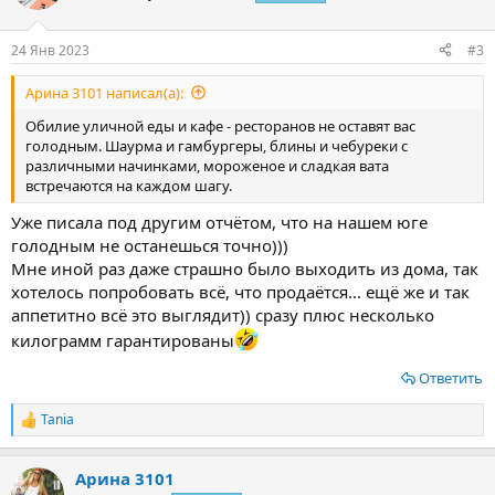
24 Янв 2023
#3
Арина 3101 написал(а):
Обилие уличной еды и кафе - ресторанов не оставят вас
голодным. Шаурма и гамбургеры, блины и чебуреки с
различными начинками, мороженое и сладкая вата
встречаются на каждом шагу.
Уже писала под другим отчётом, что на нашем юге
голодным не останешься точно)))
Мне иной раз даже страшно было выходить из дома, так
хотелось попробовать всё, что продаётся... ещё же и так
аппетитно всё это выглядит)) сразу плюс несколько
килограмм гарантированы
Ответить
Tania
Р
е
а
Арина 3101
к