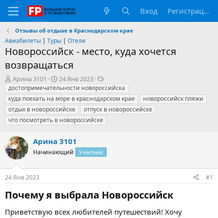
Вход
Регистрация
Отзывы об отдыхе в Краснодарском крае
Авиабилеты
|
Туры
|
Отели
Новороссийск - место, куда хочется
возвращаться
А
Д
Т
Арина 3101
24 Янв 2023
в
а
е
достопримечательности новороссийска
т
т
г
куда поехать на море в краснодарском крае
новороссийск пляжи
о
а
и
отдых в новороссийске
отпуск в новороссийске
р
н
что посмотреть в новороссийске
т
а
е
ч
м
а
Арина 3101
ы
л
Начинающий
Участник
а
24 Янв 2023
#1
Почему я выбрала Новороссийск​
Приветствую всех любителей путешествий! Хочу