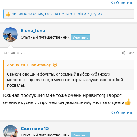
Ответить
Лилия Козакевич
,
Оксана Петько
,
Tania
и 3 других
Р
е
а
Elena_lena
к
ц
Опытный путешественник
Участник
и
и
:
24 Янв 2023
#2
Арина 3101 написал(а):
Свежие овощи и фрукты, огромный выбор кубанских
молочных продуктов, а местные сыры заслуживают особой
похвалы.
Южная продукция мне тоже очень нравится) Творог
очень вкусный, причём он домашний, жёлтого цвета
Ответить
Светлана15
Опытный путешественник
Участник