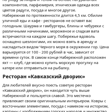
компонентов, парфюмерия, этническая одежда всех
цветов радуги, посуда и многое другое.
Набережная по протяженности длится 4,5 км. Обилие
уличной еды и кафе - ресторанов не оставят вас
голодным. Шаурма и гамбургеры, блины и чебуреки с
различными начинками, мороженое и сладкая вата
встречаются на каждом шагу. Побережье вдоволь
оснащено шезлонгами, их можно взять в аренду и
насладиться видом Черного моря в окружении гор. Цена
варьируется от 100 - 200 рублей в час, зависит от
времени суток. В самом конце Набережной расположен
яхт — клуб, где можно купить морскую прогулку на
катере или отправиться на рыбалку.
Ресторан «Кавказский дворик»​
Для любителей вкусно поесть советую ресторан
«Кавказский дворик», он находится чуть выше
Набережной и пользуется славой. Это местечко
привлекает своим оригинальным интерьером. Ковры с
восточными элементами, посуда с намеком на историзм,
картины с изображением горских народов и множество