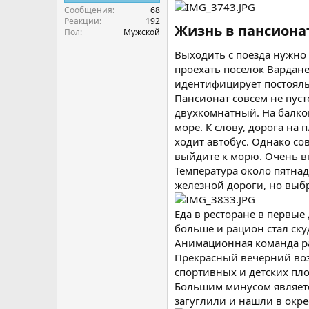
Сообщения
68
Реакции
192
Жизнь в пансиона
Пол
Мужской
Выходить с поезда нужно 
проехать поселок Вардане
идентифицирует постояльц
Пансионат совсем не пус
двухкомнатный. На балкон
море. К слову, дорога на 
ходит автобус. Однако со
выйдите к морю. Очень в
Температура около пятнад
железной дороги, но выб
Еда в ресторане в первы
больше и рацион стал ску
Анимационная команда раб
Прекрасный вечерний возд
спортивных и детских пл
Большим минусом является
загуглили и нашли в окре