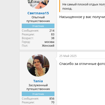
Не самый плохой отдых полу
поход.
Светлана15
Насыщенное у вас получи
Опытный
путешественник
Участник
Сообщения
214
Реакции
83
Возраст
38
Город
москва
Пол
Женский
25 Май 2025
Спасибо за отличные фот
Tania
Заслуженный
путешественник
Участник
Сообщения
856
Реакции
70