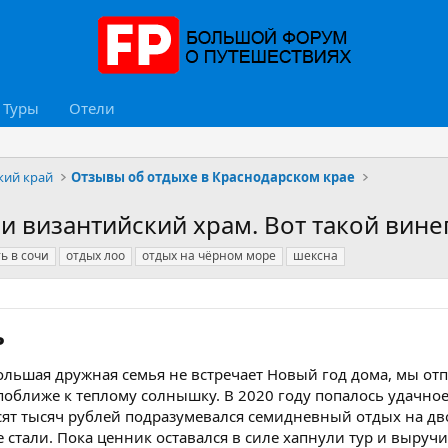
Туры
Отели
кий край
Отзывы об отдыхе в Краснодарском крае
и византийский храм. Вот такой вине
ть в сочи
отдых лоо
отдых на чёрном море
шексна
​
ольшая дружная семья не встречает Новый год дома, мы отп
поближе к теплому солнышку. В 2020 году попалось удачно
есят тысяч рублей подразумевался семидневный отдых на дв
е стали. Пока ценник оставался в силе хапнули тур и выручи