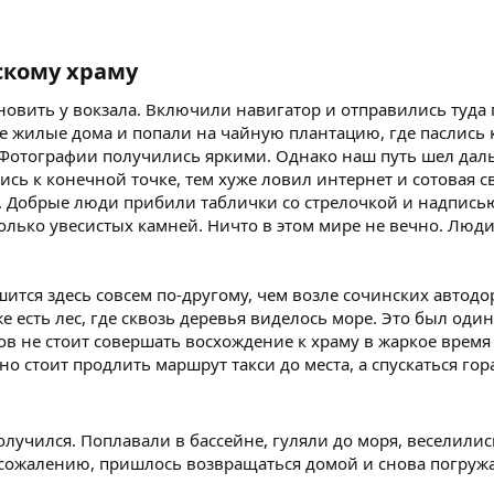
скому храму
новить у вокзала. Включили навигатор и отправились туда
е жилые дома и попали на чайную плантацию, где паслись 
 Фотографии получились яркими. Однако наш путь шел дал
ь к конечной точке, тем хуже ловил интернет и сотовая св
. Добрые люди прибили таблички со стрелочкой и надписью
колько увесистых камней. Ничто в этом мире не вечно. Люди
ится здесь совсем по-другому, чем возле сочинских автодор
же есть лес, где сквозь деревья виделось море. Это был од
ов не стоит совершать восхождение к храму в жаркое время
о стоит продлить маршрут такси до места, а спускаться гора
лучился. Поплавали в бассейне, гуляли до моря, веселилис
 сожалению, пришлось возвращаться домой и снова погружа