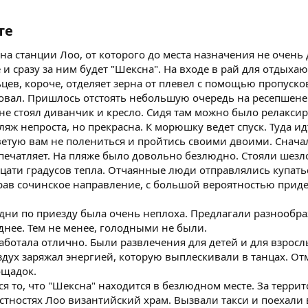
те
на станции Лоо, от которого до места назначения не очень
 и сразу за ним будет "Шексна". На входе в рай для отдыха
ев, короче, отделяет зерна от плевел с помощью пропуско
товал. Пришлось отстоять небольшую очередь на ресепшене
е стоял диванчик и кресло. Сидя там можно было релаксир
пляж непроста, но прекрасна. К морюшку ведет спуск. Туда 
ветую вам не полениться и пройтись своими двоими. Сначал
печатляет. На пляже было довольно безлюдно. Стояли шезл
цати градусов тепла. Отчаянные люди отправлялись купать
рав сочинское направление, с большой вероятностью приде
е дни по приезду была очень неплоха. Предлагали разнооб
днее. Тем не менее, голодными не были.
отала отлично. Были развлечения для детей и для взрослы
ух заряжал энергией, которую выплескивали в танцах. Отм
ощадок.
 то, что "Шексна" находится в безлюдном месте. За террит
стностях Лоо византийский храм. Вызвали такси и поехали 