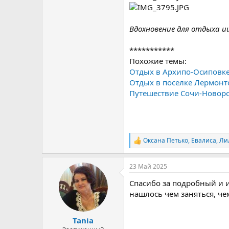
Вдохновение для отдыха 
***********
Похожие темы:
Отдых в Архипо-Осиповке
Отдых в поселке Лермонт
Путешествие Сочи-Новор
Оксана Петько
,
Евалиса
,
Ли
Р
е
а
23 Май 2025
к
ц
Спасибо за подробный и 
и
и
нашлось чем заняться, че
:
Tania