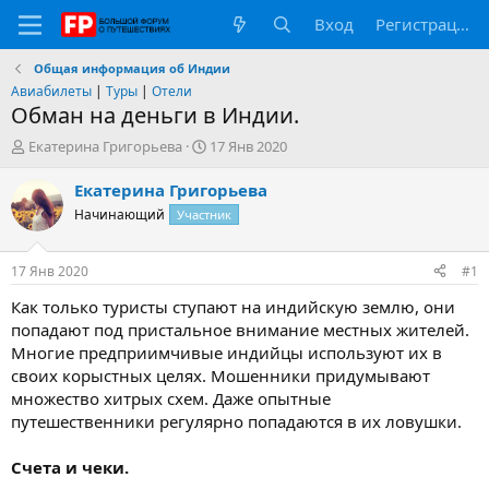
Вход
Регистрация
Общая информация об Индии
Авиабилеты
|
Туры
|
Отели
Обман на деньги в Индии.
А
Д
Екатерина Григорьева
17 Янв 2020
в
а
т
т
Екатерина Григорьева
о
а
Начинающий
Участник
р
н
т
а
е
ч
17 Янв 2020
#1
м
а
ы
л
Как только туристы ступают на индийскую землю, они
а
попадают под пристальное внимание местных жителей.
Многие предприимчивые индийцы используют их в
своих корыстных целях. Мошенники придумывают
множество хитрых схем. Даже опытные
путешественники регулярно попадаются в их ловушки.
Счета и чеки.