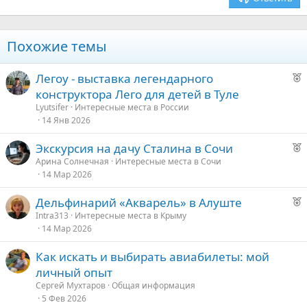
Посмотреть вложение 4373
Verdana
Массаж или лечение.
Похожие темы
К туристу на улицу подходит индиец и начинает совершать
различные манипуляции – массирует голову, руки, плечи или
Р
Легоу - выставка легендарного
пытается помазать неизвестными мазями, окурить дымом
е
конструктора Лего для детей в Туле
трав. А в заключении требует денег за это. В этом случае стоит
к
сразу же отойти в сторону и отказаться от подобных услуг.
Lyutsifer
Интересные места в России
о
14 Янв 2026
Такси.
Р
Экскурсия на дачу Сталина в Сочи
е
Индийские таксисты часто берут свыше тарифа за
е
Арина Солнечная
Интересные места в Сочи
дополнительные остановки, багаж и даже кондиционер. А
14 Мар 2026
к
д
также могут намеренно возить туристов по неоговоренным
о
у
местам, за что потребуют больше денег.
Р
Дельфинарий «Акварель» в Алуште
е
е
Intra313
Интересные места в Крыму
е
До поездки следует обсудить маршрут, стоимость поездки и
14 Мар 2026
к
дополнительных услуг.
о
д
Как искать и выбирать авиабилеты: мой
Посмотреть вложение 4377
у
личный опыт
е
е
Отель.
Сергей Мухтаров
Общая информация
5 Фев 2026
д
Туристы, бронирующие отели через Интернет, сталкиваются с