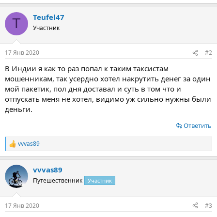
е
а
Teufel47
к
T
ц
Участник
и
и
:
17 Янв 2020
#2
В Индии я как то раз попал к таким таксистам
мошенникам, так усердно хотел накрутить денег за один
мой пакетик, пол дня доставал и суть в том что и
отпускать меня не хотел, видимо уж сильно нужны были
деньги.
Ответить
vvvas89
Р
е
а
vvvas89
к
ц
Путешественник
Участник
и
и
:
17 Янв 2020
#3