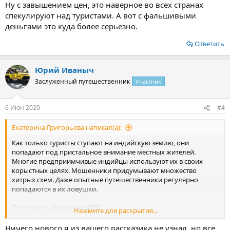
Ну с завышением цен, это наверное во всех странах
спекулируют над туристами. А вот с фальшивыми
деньгами это куда более серьезно.
Ответить
Юрий Иваныч
Заслуженный путешественник
Участник
6 Июн 2020
#4
Екатерина Григорьева написал(а):
Как только туристы ступают на индийскую землю, они
попадают под пристальное внимание местных жителей.
Многие предприимчивые индийцы используют их в своих
корыстных целях. Мошенники придумывают множество
хитрых схем. Даже опытные путешественники регулярно
попадаются в их ловушки.
Посмотреть вложение 4375
Нажмите для раскрытия...
Счета и чеки.
Ничего нового я из вашего рассказика не узнал, но все