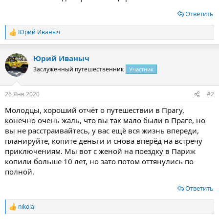
Ответить
Юрий Иваныч
Р
е
а
Юрий Иваныч
к
ц
Заслуженный путешественник
Участник
и
и
:
26 Янв 2020
#2
Молодцы, хороший отчёт о путешествии в Прагу,
конечно очень жаль, что вы так мало были в Праге, но
вы не расстраивайтесь, у вас ещё вся жизнь впереди,
планируйте, копите деньги и снова вперёд на встречу
приключениям. Мы вот с женой на поездку в Париж
копили больше 10 лет, но зато потом оттянулись по
полной.
Ответить
nikolai
Р
е