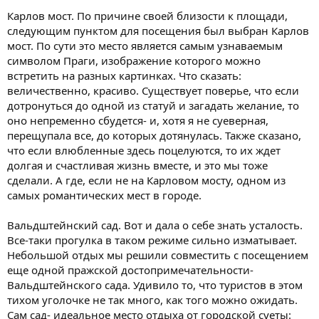
Карлов мост. По причине своей близости к площади,
следующим пунктом для посещения был выбран Карлов
мост. По сути это место является самым узнаваемым
символом Праги, изображение которого можно
встретить на разных картинках. Что сказать:
величественно, красиво. Существует поверье, что если
дотронуться до одной из статуй и загадать желание, то
оно непременно сбудется- и, хотя я не суеверная,
перещупала все, до которых дотянулась. Также сказано,
что если влюбленные здесь поцелуются, то их ждет
долгая и счастливая жизнь вместе, и это мы тоже
сделали. А где, если не на Карловом мосту, одном из
самых романтических мест в городе.
Вальдштейнский сад. Вот и дала о себе знать усталость.
Все-таки прогулка в таком режиме сильно изматывает.
Небольшой отдых мы решили совместить с посещением
еще одной пражской достопримечательности-
Вальдштейнского сада. Удивило то, что туристов в этом
тихом уголочке не так много, как того можно ожидать.
Сам сад- идеальное место отдыха от городской суеты: