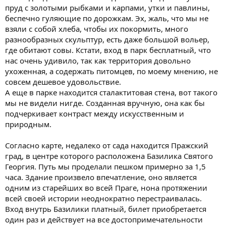
пруд с золотыми рыбками и карпами, утки и павлины,
беспечно гуляющие по дорожкам. Эх, жаль, что мы не
взяли с собой хлеба, чтобы их покормить, много
разнообразных скульптур, есть даже большой вольер,
где обитают совы. Кстати, вход в парк бесплатный, что
нас очень удивило, так как территория довольно
ухоженная, а содержать питомцев, по моему мнению, не
совсем дешевое удовольствие.
А еще в парке находится сталактитовая стена, вот такого
мы не видели нигде. Созданная вручную, она как бы
подчеркивает контраст между искусственным и
природным.
Согласно карте, недалеко от сада находится Пражский
град, в центре которого расположена Базилика Святого
Георгия. Путь мы проделали пешком примерно за 1,5
часа. Здание произвело впечатление, оно является
одним из старейших во всей Праге, нона протяжении
всей своей истории неоднократно перестраивалась.
Вход внутрь Базилики платный, билет приобретается
один раз и действует на все достопримечательности