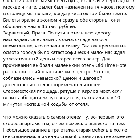
Около 20 часов займет весь путь, включая 2 пересадки: в
Москве и Риге. Вылет был назначен на 14 часов, поэтому
в столицу мы попали, когда уже за окном было темно.
Билеты брали в эконом и сразу в обе стороны, они
обошлись нам в 35 тыс. рублей.
Здравствуй, Прага. По пути в отель всю дорогу
наслаждались видами из окна, складывалось
впечатление, что попали в сказку. Так как времени на
осмотр города было катастрофически мало- нас ждал
увлекательный день и скорее всего вечер. Для
проживания выбрали маленький отель Old Time Hotel,
расположенный практически в центре. Честно,
соблазнились невысокой ценой и шаговой
доступностью от достопримечательностей:
Староместская площадь, ратуша и Карлов мост, если
верить обещанием путеводителя, находились в 10
минутах неспешной ходьбы от отеля.
Что можно сказать о самом отеле? Ну, во-первых, это
скорее апартаменты, о чем намекала вывеска на нем.
Небольшое здание в три этажа, старая мебель в холле
(не старинная, а именно старая), стойку портье заменяет