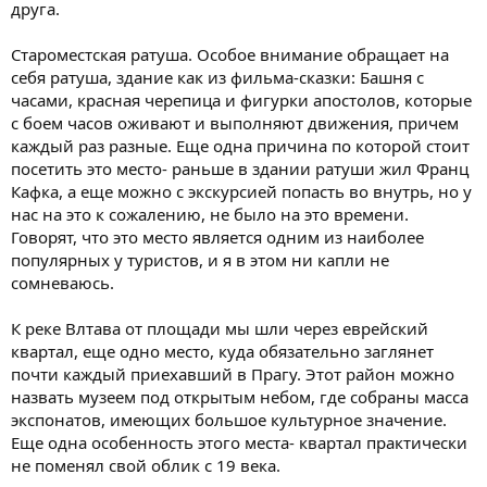
друга.
Староместская ратуша. Особое внимание обращает на
себя ратуша, здание как из фильма-сказки: Башня с
часами, красная черепица и фигурки апостолов, которые
с боем часов оживают и выполняют движения, причем
каждый раз разные. Еще одна причина по которой стоит
посетить это место- раньше в здании ратуши жил Франц
Кафка, а еще можно с экскурсией попасть во внутрь, но у
нас на это к сожалению, не было на это времени.
Говорят, что это место является одним из наиболее
популярных у туристов, и я в этом ни капли не
сомневаюсь.
К реке Влтава от площади мы шли через еврейский
квартал, еще одно место, куда обязательно заглянет
почти каждый приехавший в Прагу. Этот район можно
назвать музеем под открытым небом, где собраны масса
экспонатов, имеющих большое культурное значение.
Еще одна особенность этого места- квартал практически
не поменял свой облик с 19 века.