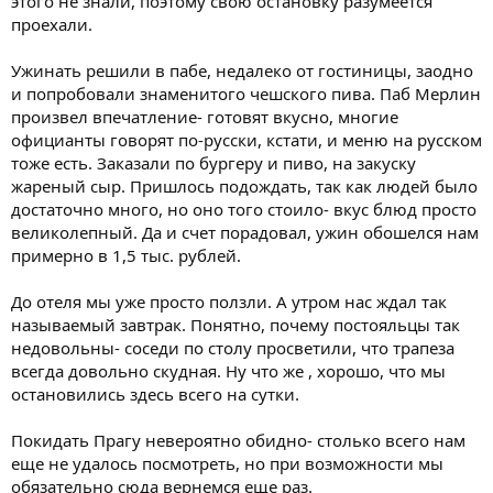
этого не знали, поэтому свою остановку разумеется
проехали.
Ужинать решили в пабе, недалеко от гостиницы, заодно
и попробовали знаменитого чешского пива. Паб Мерлин
произвел впечатление- готовят вкусно, многие
официанты говорят по-русски, кстати, и меню на русском
тоже есть. Заказали по бургеру и пиво, на закуску
жареный сыр. Пришлось подождать, так как людей было
достаточно много, но оно того стоило- вкус блюд просто
великолепный. Да и счет порадовал, ужин обошелся нам
примерно в 1,5 тыс. рублей.
До отеля мы уже просто ползли. А утром нас ждал так
называемый завтрак. Понятно, почему постояльцы так
недовольны- соседи по столу просветили, что трапеза
всегда довольно скудная. Ну что же , хорошо, что мы
остановились здесь всего на сутки.
Покидать Прагу невероятно обидно- столько всего нам
еще не удалось посмотреть, но при возможности мы
обязательно сюда вернемся еще раз.