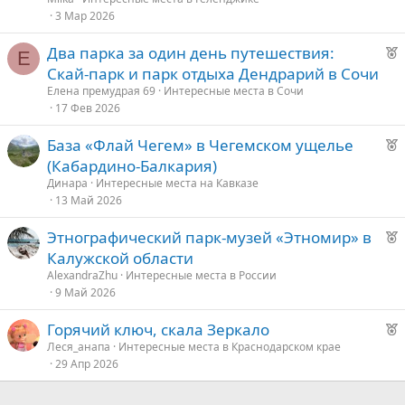
о
3 Мар 2026
Р
Два парка за один день путешествия:
е
Е
е
Скай-парк и парк отдыха Дендрарий в Сочи
к
д
Елена премудрая 69
Интересные места в Сочи
о
17 Фев 2026
у
е
Р
База «Флай Чегем» в Чегемском ущелье
е
е
(Кабардино-Балкария)
к
д
Динара
Интересные места на Кавказе
о
13 Май 2026
у
е
Р
Этнографический парк-музей «Этномир» в
е
е
Калужской области
к
д
AlexandraZhu
Интересные места в России
о
9 Май 2026
у
е
Р
Горячий ключ, скала Зеркало
е
е
Леся_анапа
Интересные места в Краснодарском крае
29 Апр 2026
к
д
о
у