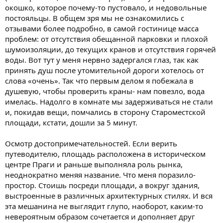
окошко, которое почему-то пустовало, и недовольные
постояльцы. В общем зря мы не ознакомились с
отзывами более подробно, в самой гостинице масса
проблем: от отсутствия обещанной парковки и плохой
шумоизоляции, до текущих кранов и отсутствия горячей
воды. Вот тут у меня нервно задергался глаз, так как
принять душ после утомительной дороги хотелось от
слова «очень». Так что первым делом я побежала в
душевую, чтобы проверить краны- нам повезло, вода
имелась. Надолго в комнате мы задерживаться не стали
и, покидав вещи, помчались в сторону Староместской
площади, кстати, дошли за 5 минут.
Осмотр достопримечательностей. Если верить
путеводителю, площадь расположена в историческом
центре Праги и раньше выполняла роль рынка,
неоднократно меняя название. Что меня поразило-
простор. Стоишь посреди площади, а вокруг здания,
выстроенные в различных архитектурных стилях. И вся
эта мешанина не выглядит глупо, наоборот, каким-то
невероятным образом сочетается и дополняет друг