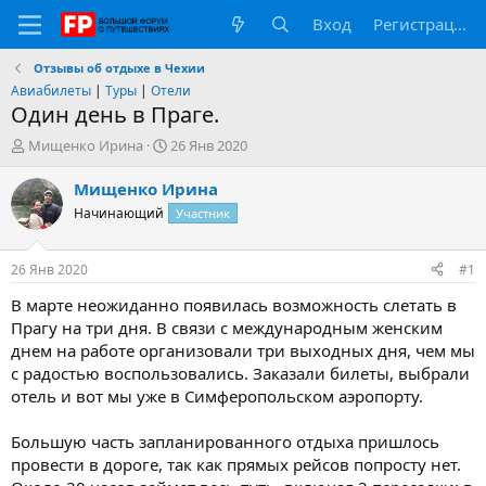
Вход
Регистрация
Отзывы об отдыхе в Чехии
Авиабилеты
|
Туры
|
Отели
Один день в Праге.
А
Д
Мищенко Ирина
26 Янв 2020
в
а
т
т
Мищенко Ирина
о
а
Начинающий
Участник
р
н
т
а
е
ч
26 Янв 2020
#1
м
а
ы
л
В марте неожиданно появилась возможность слетать в
а
Прагу на три дня. В связи с международным женским
днем на работе организовали три выходных дня, чем мы
с радостью воспользовались. Заказали билеты, выбрали
отель и вот мы уже в Симферопольском аэропорту.
Большую часть запланированного отдыха пришлось
провести в дороге, так как прямых рейсов попросту нет.