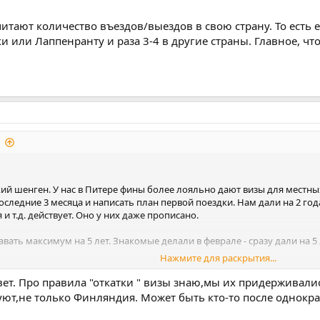
итают количество въездов/выездов в свою страну. То есть
нки или Лаппенранту и раза 3-4 в другие страны. Главное, 
кий шенген. У нас в Питере фины более лояльно дают визы для местных
оследние 3 месяца и написать план первой поездки. Нам дали на 2 год
и т.д. действует. Оно у них даже прописано.
авать максимум на 5 лет. Знакомые делали в феврале - сразу дали на 5
Нажмите для раскрытия...
ют количество въездов/выездов в свою страну. То есть если выдали ф
ет. Про правила "откатки " визы знаю,мы их придерживалис
в другие страны. Главное, чтобы в страну, выдавшую шенген, было бо
ют,не только Финляндия. Может быть кто-то после однократн