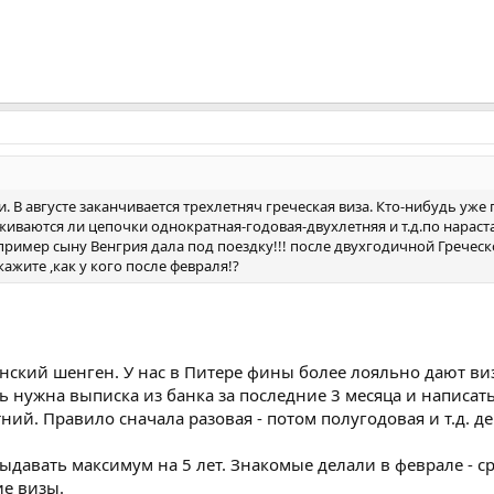
 В августе заканчивается трехлетняч греческая виза. Кто-нибудь уже
иваются ли цепочки однократная-годовая-двухлетняя и т.д.по нараста
апример сыну Венгрия дала под поездку!!! после двухгодичной Греческ
ажите ,как у кого после февраля!?
нский шенген. У нас в Питере фины более лояльно дают виз
ь нужна выписка из банка за последние 3 месяца и написать
ний. Правило сначала разовая - потом полугодовая и т.д. д
ыдавать максимум на 5 лет. Знакомые делали в феврале - сра
е визы.