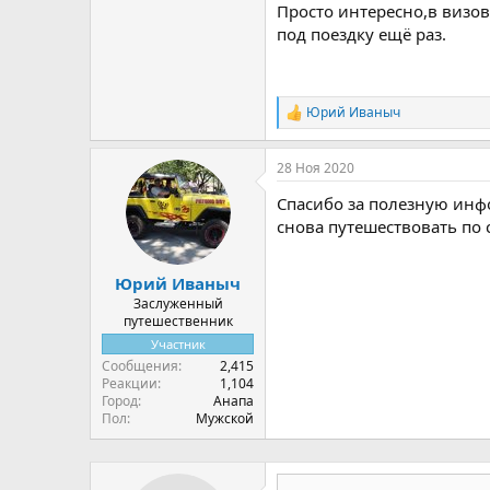
Просто интересно,в визо
под поездку ещё раз.
Юрий Иваныч
Р
е
а
28 Ноя 2020
к
ц
Спасибо за полезную инф
и
и
снова путешествовать по 
:
Юрий Иваныч
Заслуженный
путешественник
Участник
Сообщения
2,415
Реакции
1,104
Город
Анапа
Пол
Мужской