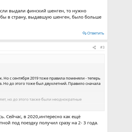
 если выдали финский шенген, то нужно
чтобы в страну, выдавшую шенген, было больше
Ответить
#3
. Но с сентября 2019 тоже правила поменяли - теперь
а. Но до этого тоже был двухлетний. Правило сначала
 лет, но до этого также были неоднократные
инский шенген, то нужно скататься 5 раз в Хельсинки
ь. Сейчас, в 2020,интересно как ещё
льше въездов.
ой под поездку получил сразу на 2- 3 года.