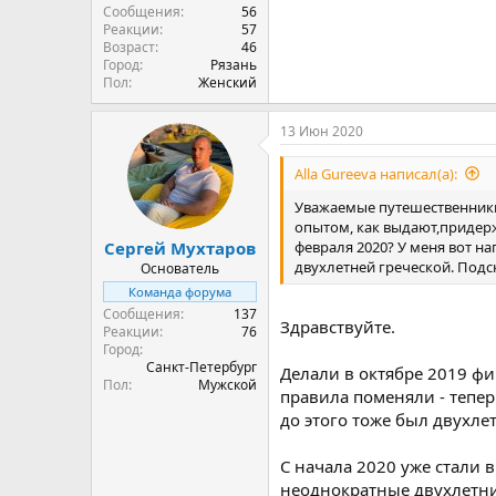
Сообщения
56
Реакции
57
Возраст
46
Город
Рязань
Пол
Женский
13 Июн 2020
Alla Gureeva написал(а):
Уважаемые путешественники.
опытом, как выдают,придерж
февраля 2020? У меня вот н
Сергей Мухтаров
двухлетней греческой. Подск
Основатель
Команда форума
Сообщения
137
Здравствуйте.
Реакции
76
Город
Санкт-Петербург
Делали в октябре 2019 фи
Пол
Мужской
правила поменяли - тепер
до этого тоже был двухлет
С начала 2020 уже стали в
неоднократные двухлетни