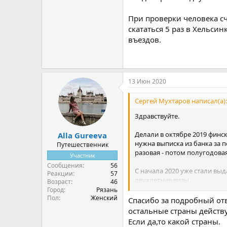
При проверки человека сч
скататься 5 раз в Хельси
въездов.
13 Июн 2020
Сергей Мухтаров написал(а):
Здравствуйте.
Делали в октябре 2019 финс
Alla Gureeva
нужна выписка из банка за п
Путешественник
разовая - потом полугодовая 
Участник
Сообщения
56
С начала 2020 уже стали выд
Реакции
57
двухлетние визы.
Возраст
46
Город
Рязань
Пол
Женский
При проверки человека счита
Спасибо за подробный отв
или Лаппенранту и раза 3-4 
остальные страны действу
Если да,то какой страны.