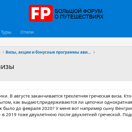
Туры
Отели
е
Визы, акции и бонусные программы авиакомпаний
визы
и. В августе заканчивается трехлетняя греческая виза. Кт
ытом, как выдают,придерживаются ли цепочки однократная-
как было до февраля 2020? У меня вот например сыну Венгрия
- в 2019 тоже двухлетнюю после двухлетней греческой. Подс