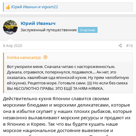
Юрий Иваныч
и
vigvam22
Р
е
а
Юрий Иваныч
к
ц
Заслуженный путешественник
Участник
и
и
:
8 Апр 2020
#16
Irishka написал(а):
Вот уморили меня. Сначала читаю с настороженностью.
Думала, отравился, поперхнулся, подавился.... Ан нет, это
оказалась хвалебная ода японской кухне. Ну прям челобитную
ей (кухне). Рецептов море. Готовьте сами. )))) Но если без смеха
ВЫ АБСОЛЮТНО ПРАВЫ. ЭТО ЕЩЁ ТА НЯМ-НЯМКА.
Действительно кухня Японии славится своими
морскими блюдами и морскими деликатесами, которые
она в избытке скупает у наших плохих рыбаков, которые
незаконно вылавливают морские ресурсы и продают их
в Японию и Корею. Так что вы будете кушать наше
морское национальное достояние вывезенное и