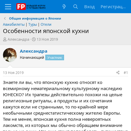
Вход
Регистрация
Общая информация о Японии
Авиабилеты
|
Туры
|
Отели
Особенности японской кухни
А
Д
Александра
13 Ноя 2019
в
а
т
т
Александра
о
а
Начинающий
Участник
р
н
т
а
е
ч
13 Ноя 2019
#1
м
а
ы
л
Знаете ли вы, что японскую кухню относят ко
а
всемирному нематериальному культурному наследию
ЮНЕСКО? Их трапезы действительно похожи на целые
религиозные ритуалы, а продукты и их сочетания
кажутся если не странными, то по-крайней мере
необычными среднестатистическому жителю Европы.
Тем не менее, японская кухня полна невероятных
лакомств, из которых мы обычно обращаем внимание