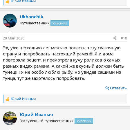
Юрий Иваныч
Р
е
а
Ukhanchik
к
ц
Путешественник
Участник
и
и
:
20 Май 2020
#18
Эх, уже несколько лет мечтаю попасть в эту сказочную
страну и попробовать настоящий рамен!!! Я и дома
повторяла рецепт, и посмотрела кучу роликов о самых
разных видах рамена. А какой же вкусный должен быть
тунец!!!! Я не особо люблю рыбу, но увидев сашими из
тунца, тут же захотелось попробовать.
Ответить
Юрий Иваныч
Р
е
а
Юрий Иваныч
к
ц
Заслуженный путешественник
Участник
и
и