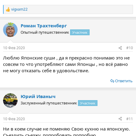
vigvam22
Р
е
а
Роман Трахтенберг
к
ц
Опытный путешественник
Участник
и
и
:
10 Фев 2020
#10
Люблю Японские суши , да я прекрасно понимаю это не
совсем то что употребляют сами Японцы , но всё равно
не могу отказать себе в удовольствие.
Ответить
Юрий Иваныч
Заслуженный путешественник
Участник
10 Фев 2020
#11
Ни в коем случае не поменяю Свою кухню на японскую.
Съездить съезжу, попробовать попробую,