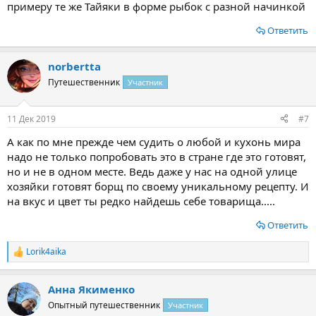
примеру те же Тайяки в форме рыбок с разной начинкой
Ответить
norbertta
Путешественник
Участник
11 Дек 2019
#7
А как по мне прежде чем судить о любой и кухонь мира
надо не только попробовать это в стране где это готовят,
но и не в одном месте. Ведь даже у нас на одной улице
хозяйки готовят борщ по своему уникальному рецепту. И
на вкус и цвет ты редко найдешь себе товарища.....
Ответить
Lorik4aika
Р
е
а
Анна Якименко
к
ц
Опытный путешественник
Участник
и