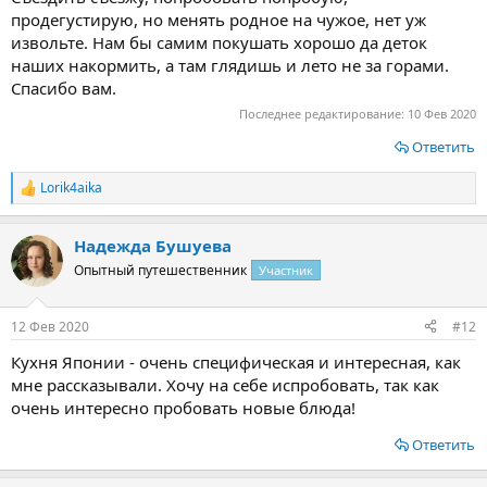
продегустирую, но менять родное на чужое, нет уж
извольте. Нам бы самим покушать хорошо да деток
наших накормить, а там глядишь и лето не за горами.
Спасибо вам.
Последнее редактирование:
10 Фев 2020
Ответить
Lorik4aika
Р
е
а
Надежда Бушуева
к
ц
Опытный путешественник
Участник
и
и
:
12 Фев 2020
#12
Кухня Японии - очень специфическая и интересная, как
мне рассказывали. Хочу на себе испробовать, так как
очень интересно пробовать новые блюда!
Ответить