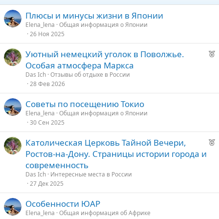
Плюсы и минусы жизни в Японии
Elena_lena
Общая информация о Японии
26 Ноя 2025
Р
Уютный немецкий уголок в Поволжье.
е
Особая атмосфера Маркса
к
Das Ich
Отзывы об отдыхе в России
о
28 Фев 2026
Советы по посещению Токио
е
Elena_lena
Общая информация о Японии
30 Сен 2025
д
у
Р
Католическая Церковь Тайной Вечери,
е
е
Ростов-на-Дону. Страницы истории города и
к
современность
о
Das Ich
Интересные места в России
27 Дек 2025
е
Особенности ЮАР
д
Elena_lena
Общая информация об Африке