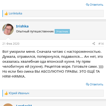
Ответить
Lorik4aika
Р
е
а
Irishka
к
ц
Опытный путешественник
Участник
и
и
:
21 Фев 2020
#14
Вот уморили меня. Сначала читаю с настороженностью.
Думала, отравился, поперхнулся, подавился.... Ан нет, это
оказалась хвалебная ода японской кухне. Ну прям
челобитную ей (кухне). Рецептов море. Готовьте сами. ))))
Но если без смеха ВЫ АБСОЛЮТНО ПРАВЫ. ЭТО ЕЩЁ ТА
НЯМ-НЯМКА.
Ответить
Юрий Иваныч
Р
е
а
Lordar31
к