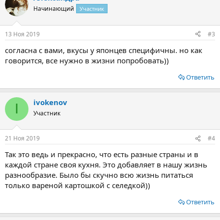
ц
Начинающий
Участник
и
и
:
13 Ноя 2019
#3
согласна с вами, вкусы у японцев специфичны. но как
говорится, все нужно в жизни попробовать))
Ответить
ivokenov
I
Участник
21 Ноя 2019
#4
Так это ведь и прекрасно, что есть разные страны и в
каждой стране своя кухня. Это добавляет в нашу жизнь
разнообразие. Было бы скучно всю жизнь питаться
только вареной картошкой с селедкой))
Ответить