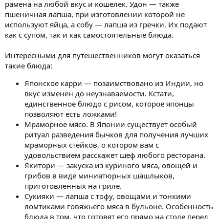
рамена на любой вкус и кошелек. Удон — также
пшеничная лапша, при изготовлении которой не
используют яйца, а собу — лапша из гречки. Их подают
как с супом, так и как самостоятельные блюда.
Интересными для путешественников могут оказаться
такие блюда:
Японское карри — позаимствовано из Индии, но
вкус изменен до неузнаваемости. Кстати,
единственное блюдо с рисом, которое японцы
позволяют есть ложками!
Мраморное мясо. В Японии существует особый
ритуал разведения бычков для получения лучших
мраморных стейков, о котором вам с
удовольствием расскажет шеф любого ресторана.
Якитори — закуска из куриного мяса, овощей и
грибов в виде миниатюрных шашлыков,
приготовленных на гриле.
Сукияки — лапша с тофу, овощами и тонкими
ломтиками говяжьего мяса в бульоне. Особенность
блюда в том, что готовят его прямо на столе перед