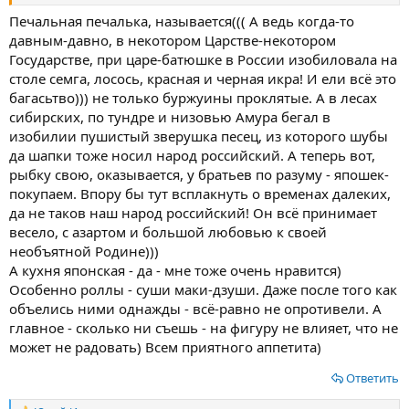
Печальная печалька, называется((( А ведь когда-то
давным-давно, в некотором Царстве-некотором
Государстве, при царе-батюшке в России изобиловала на
столе семга, лосось, красная и черная икра! И ели всё это
багасьтво))) не только буржуины проклятые. А в лесах
сибирских, по тундре и низовью Амура бегал в
изобилии пушистый зверушка песец, из которого шубы
да шапки тоже носил народ российский. А теперь вот,
рыбку свою, оказывается, у братьев по разуму - япошек-
покупаем. Впору бы тут всплакнуть о временах далеких,
да не таков наш народ российский! Он всё принимает
весело, с азартом и большой любовью к своей
необъятной Родине)))
А кухня японская - да - мне тоже очень нравится)
Особенно роллы - суши маки-дзуши. Даже после того как
объелись ними однажды - всё-равно не опротивели. А
главное - сколько ни съешь - на фигуру не влияет, что не
может не радовать) Всем приятного аппетита)
Ответить