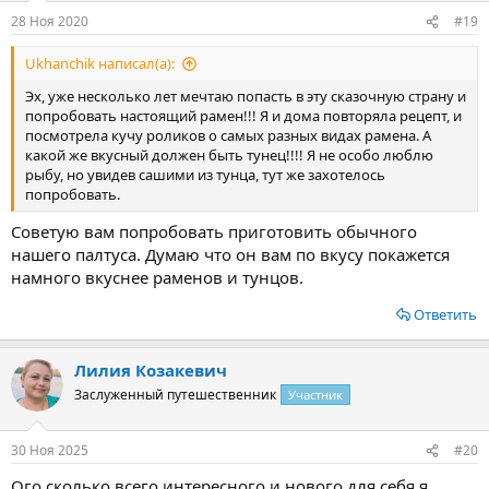
:
28 Ноя 2020
#19
Ukhanchik написал(а):
Эх, уже несколько лет мечтаю попасть в эту сказочную страну и
попробовать настоящий рамен!!! Я и дома повторяла рецепт, и
посмотрела кучу роликов о самых разных видах рамена. А
какой же вкусный должен быть тунец!!!! Я не особо люблю
рыбу, но увидев сашими из тунца, тут же захотелось
попробовать.
Советую вам попробовать приготовить обычного
нашего палтуса. Думаю что он вам по вкусу покажется
намного вкуснее раменов и тунцов.
Ответить
Лилия Козакевич
Заслуженный путешественник
Участник
30 Ноя 2025
#20
Ого сколько всего интересного и нового для себя я