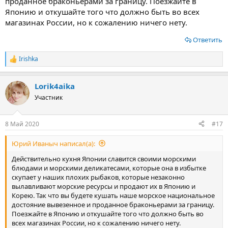
проданное браконьерами за границу. Поезжайте в
Японию и откушайте того что должно быть во всех
магазинах России, но к сожалению ничего нету.
Ответить
Irishka
Р
е
а
Lorik4aika
к
ц
Участник
и
и
:
8 Май 2020
#17
Юрий Иваныч написал(а):
Действительно кухня Японии славится своими морскими
блюдами и морскими деликатесами, которые она в избытке
скупает у наших плохих рыбаков, которые незаконно
вылавливают морские ресурсы и продают их в Японию и
Корею. Так что вы будете кушать наше морское национальное
достояние вывезенное и проданное браконьерами за границу.
Поезжайте в Японию и откушайте того что должно быть во
всех магазинах России, но к сожалению ничего нету.