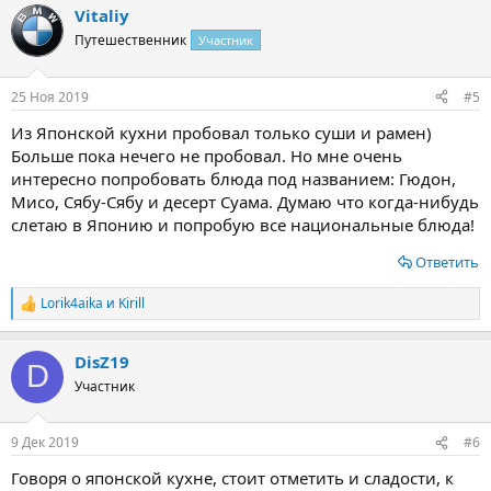
Vitaliy
Путешественник
Участник
25 Ноя 2019
#5
Из Японской кухни пробовал только суши и рамен)
Больше пока нечего не пробовал. Но мне очень
интересно попробовать блюда под названием: Гюдон,
Мисо, Сябу-Сябу и десерт Суама. Думаю что когда-нибудь
слетаю в Японию и попробую все национальные блюда!
Ответить
Lorik4aika
и
Kirill
Р
е
а
DisZ19
к
D
ц
Участник
и
и
:
9 Дек 2019
#6
Говоря о японской кухне, стоит отметить и сладости, к