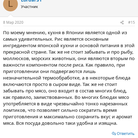
L
ц
Участник
и
и
:
8 Мар 2020
#15
По моему мнению, кухня в Японии является одной из
самых удивительных. Рис является основным
ингредиентом японской кухни и основой питания в этой
прекрасной стране. Так же не стоит забывать и про рыбу,
моллюсков, морских животных, они являются вторым по
важности компонентом после риса. Как правило, при
приготовлении они подвергаются лишь
незначительной термообработке, а в некоторые блюда
включаются просто в сыром виде. Так же не стоит
забывать про мясо, оно входит в состав многих блюд,
как правило, заимствованных. Во многих блюдах мясо
употребляется в виде чрезвычайно тонко нарезанных
ломтиков, что позволяет сильно сократить время
приготовления и максимально сохранить вкус и аромат
мяса. Вся посуда довольно таки удобна и изящна.
Ответить