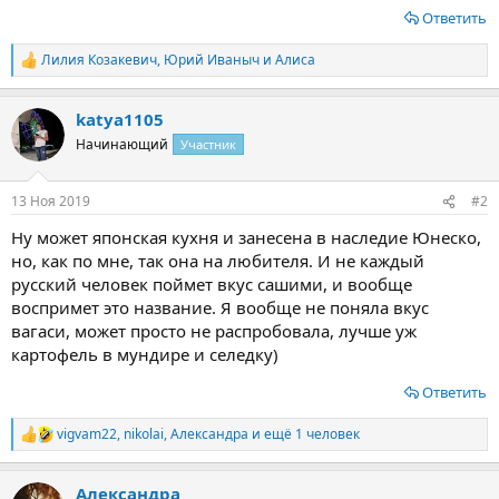
Ответить
Лилия Козакевич
,
Юрий Иваныч
и
Алиса
Р
е
а
katya1105
к
ц
Начинающий
Участник
и
и
:
13 Ноя 2019
#2
Ну может японская кухня и занесена в наследие Юнеско,
но, как по мне, так она на любителя. И не каждый
русский человек поймет вкус сашими, и вообще
воспримет это название. Я вообще не поняла вкус
вагаси, может просто не распробовала, лучше уж
картофель в мундире и селедку)
Ответить
vigvam22
,
nikolai
,
Александра
и ещё 1 человек
Р
е
а
Александра
к