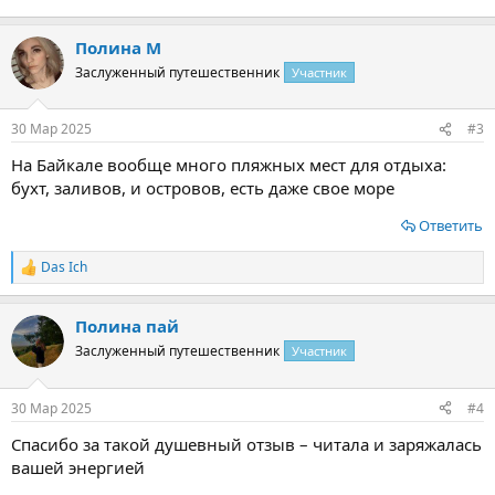
Полина М
Заслуженный путешественник
Участник
30 Мар 2025
#3
На Байкале вообще много пляжных мест для отдыха:
бухт, заливов, и островов, есть даже свое море
Ответить
Das Ich
Р
е
а
Полина пай
к
ц
Заслуженный путешественник
Участник
и
и
:
30 Мар 2025
#4
Спасибо за такой душевный отзыв – читала и заряжалась
вашей энергией