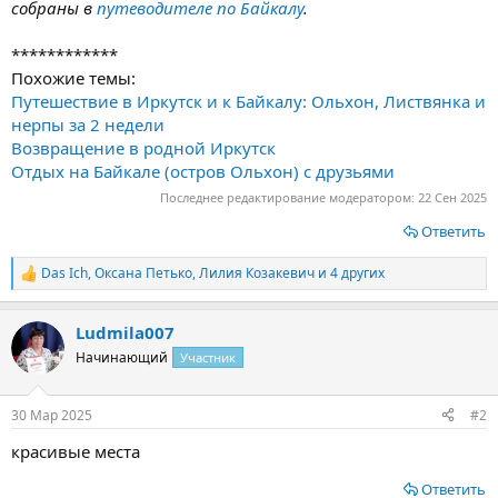
собраны в
путеводителе по Байкалу
.
************
Похожие темы:
Путешествие в Иркутск и к Байкалу: Ольхон, Листвянка и
нерпы за 2 недели
Возвращение в родной Иркутск
Отдых на Байкале (остров Ольхон) с друзьями
Последнее редактирование модератором:
22 Сен 2025
Ответить
Das Ich
,
Оксана Петько
,
Лилия Козакевич
и 4 других
Р
е
а
Ludmila007
к
ц
Начинающий
Участник
и
и
:
30 Мар 2025
#2
красивые места
Ответить