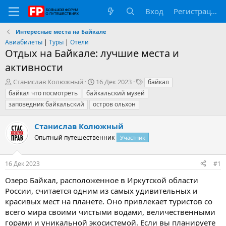
Вход
Регистрация
Интересные места на Байкале
Авиабилеты
|
Туры
|
Отели
Отдых на Байкале: лучшие места и
активности
А
Д
Т
Станислав Колюжный
16 Дек 2023
байкал
в
а
е
байкал что посмотреть
байкальский музей
т
т
г
заповедник байкальский
остров ольхон
о
а
и
р
н
Станислав Колюжный
т
а
е
ч
Опытный путешественник
Участник
м
а
ы
л
а
16 Дек 2023
#1
Озеро Байкал, расположенное в Иркутской области
России, считается одним из самых удивительных и
красивых мест на планете. Оно привлекает туристов со
всего мира своими чистыми водами, величественными
горами и уникальной экосистемой. Если вы планируете