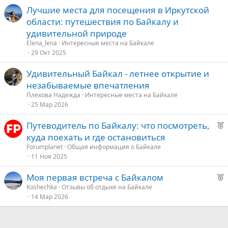
Лучшие места для посещения в Иркутской
области: путешествия по Байкалу и
удивительной природе
Elena_lena
Интересные места на Байкале
29 Окт 2025
Удивительный Байкал - летнее открытие и
незабываемые впечатления
Плехова Надежда
Интересные места на Байкале
25 Мар 2026
Р
Путеводитель по Байкалу: что посмотреть,
е
куда поехать и где остановиться
к
Forumplanet
Общая информация о Байкале
о
11 Ноя 2025
Р
Моя первая встреча с Байкалом
е
е
Koshechka
Отзывы об отдыхе на Байкале
14 Мар 2026
к
д
о
у
е