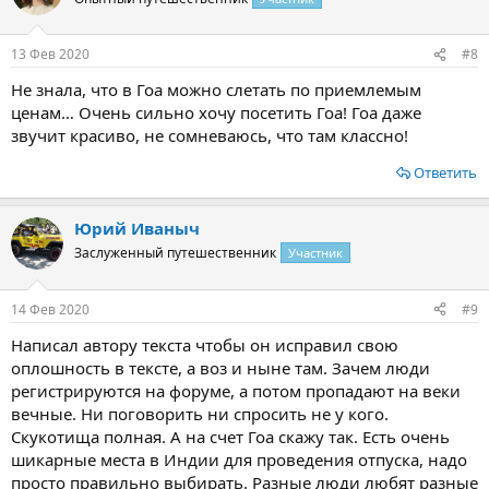
Лакшми, брал хоботом 10 рупий, отдавал их служителю и в
знак благословления держал хобот над головой дающего.
Зато мы любовались закатом, а на утро встречали рассвет. Все-
13 Фев 2020
#8
таки, я больше люблю природу, чем достопримечательности.
Не знала, что в Гоа можно слетать по приемлемым
Посмотреть вложение 1388
ценам… Очень сильно хочу посетить Гоа! Гоа даже
звучит красиво, не сомневаюсь, что там классно!
Самое сильное впечатление на меня произвела поездка в парк
пряностей. Естественно мы ехали по живописной дороге в
Ответить
джунглях. Но в самом парке я увидела вживую и кофе, и какао,
и мускатный орех, и корицу и гвоздку, и, конечно, черный
перец и ваниль. Я их всех знаю, и знаю, как они растут, но
Юрий Иваныч
увидеть их в природе настоящее потрясение.
Заслуженный путешественник
Участник
Русскоговорящего экскурсовода у них не было, нас водила
милая индийская девушка, говорящая по-английски. Очень
терпеливо все объясняла, как выращивается, как
14 Фев 2020
#9
обрабатывается, давала понюхать, попробовать. Я забыла, что
февраль и долго не могла понять, почему у кардамона нет
Написал автору текста чтобы он исправил свою
плодов, если он цветет в апреле. У меня уже было ощущение
оплошность в тексте, а воз и ныне там. Зачем люди
июля. А потом можно было купить настоящие индийские
регистрируются на форуме, а потом пропадают на веки
пряности. Мы накупили и себе, и в подарок.
вечные. Ни поговорить ни спросить не у кого.
В хорошей компании, в райском месте это был великолепный
Скукотища полная. А на счет Гоа скажу так. Есть очень
отдых. 12 дней вполне хватило, чтобы полностью
восстановиться от работы и запастись силами.
шикарные места в Индии для проведения отпуска, надо
Обратная дорога прошла легче, потому что в Алма-Ате мы
просто правильно выбирать. Разные люди любят разные