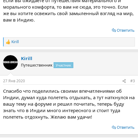
Если вы ожидаете от путешествия материального и
морального комфорта, то вам не сюда, это точно. Если
же вы хотите освежить свой замыленный взгляд на мир,
вам в Индию.
Ответить
Kirill
Р
е
а
Kirill
к
ц
Путешественник
Участник
и
и
:
27 Янв 2020
#3
Спасибо что поделились своими впечатлениями об
Индии, думал куда полететь отдыхать, а тут наткнулся на
вашу тему на форуме и решил почитать, теперь буду
знать что в Индии много интересного и стоит туда
полететь отдохнуть. Желаю вам удачи!
Ответить