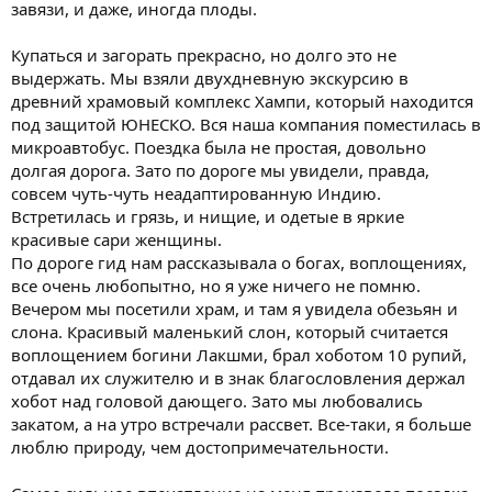
завязи, и даже, иногда плоды.
Купаться и загорать прекрасно, но долго это не
выдержать. Мы взяли двухдневную экскурсию в
древний храмовый комплекс Хампи, который находится
под защитой ЮНЕСКО. Вся наша компания поместилась в
микроавтобус. Поездка была не простая, довольно
долгая дорога. Зато по дороге мы увидели, правда,
совсем чуть-чуть неадаптированную Индию.
Встретилась и грязь, и нищие, и одетые в яркие
красивые сари женщины.
По дороге гид нам рассказывала о богах, воплощениях,
все очень любопытно, но я уже ничего не помню.
Вечером мы посетили храм, и там я увидела обезьян и
слона. Красивый маленький слон, который считается
воплощением богини Лакшми, брал хоботом 10 рупий,
отдавал их служителю и в знак благословления держал
хобот над головой дающего. Зато мы любовались
закатом, а на утро встречали рассвет. Все-таки, я больше
люблю природу, чем достопримечательности.