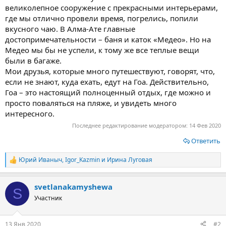
великолепное сооружение с прекрасными интерьерами,
где мы отлично провели время, погрелись, попили
вкусного чаю. В Алма-Ате главные
достопримечательности – баня и каток «Медео». Но на
Медео мы бы не успели, к тому же все теплые вещи
были в багаже.
Мои друзья, которые много путешествуют, говорят, что,
если не знают, куда ехать, едут на Гоа. Действительно,
Гоа – это настоящий полноценный отдых, где можно и
просто поваляться на пляже, и увидеть много
интересного.
Последнее редактирование модератором:
14 Фев 2020
Ответить
Юрий Иваныч
,
Igor_Kazmin
и
Ирина Луговая
Р
е
а
svetlanakamyshewa
к
S
ц
Участник
и
и
:
13 Янв 2020
#2