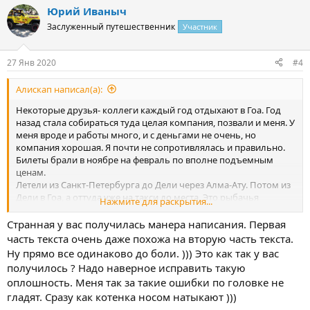
Юрий Иваныч
Заслуженный путешественник
Участник
27 Янв 2020
#4
Алискап написал(а):
Некоторые друзья- коллеги каждый год отдыхают в Гоа. Год
назад стала собираться туда целая компания, позвали и меня. У
меня вроде и работы много, и с деньгами не очень, но
компания хорошая. Я почти не сопротивлялась и правильно.
Билеты брали в ноябре на февраль по вполне подъемным
ценам.
Летели из Санкт-Петербурга до Дели через Алма-Ату. Потом из
Дели в Гоа, а оттуда уже на такси до места. Это рыбачья
Нажмите для раскрытия...
деревушка Палолем в районе Канакона. Жили мы в отеле
«Neptun», но это они так себя называют. Вообще-то, по-нашему
Странная у вас получилась манера написания. Первая
это просто база отдыха. На склоне разбросаны домики-хатки. В
часть текста очень даже похожа на вторую часть текста.
домике комната с кроватью и душ с туалетом, небольшое
Ну прямо все одинаково до боли. ))) Это как так у вас
крытое крыльцо, где стоят стол и кресла. Мы потом по вечерам
получилось ? Надо наверное исправить такую
у кого-нибудь собирались на таком крыльце. А вокруг
оплошность. Меня так за такие ошибки по головке не
кокосовые пальмы. Склон выдается мысом в море, поэтому
гладят. Сразу как котенка носом натыкают )))
хорошо проветривается, мы даже не включали в комнате
вентилятор, жарко не было. Правда, в некоторых домиках был