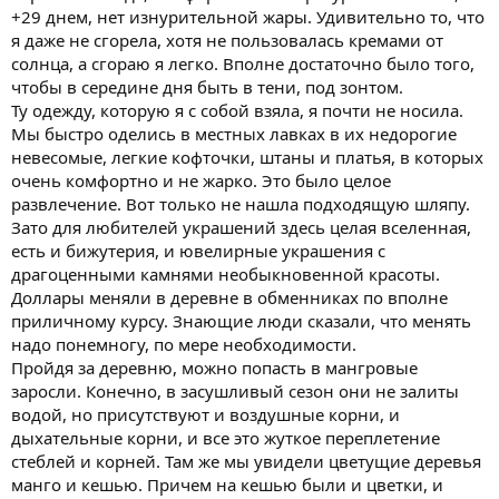
+29 днем, нет изнурительной жары. Удивительно то, что
я даже не сгорела, хотя не пользовалась кремами от
солнца, а сгораю я легко. Вполне достаточно было того,
чтобы в середине дня быть в тени, под зонтом.
Ту одежду, которую я с собой взяла, я почти не носила.
Мы быстро оделись в местных лавках в их недорогие
невесомые, легкие кофточки, штаны и платья, в которых
очень комфортно и не жарко. Это было целое
развлечение. Вот только не нашла подходящую шляпу.
Зато для любителей украшений здесь целая вселенная,
есть и бижутерия, и ювелирные украшения с
драгоценными камнями необыкновенной красоты.
Доллары меняли в деревне в обменниках по вполне
приличному курсу. Знающие люди сказали, что менять
надо понемногу, по мере необходимости.
Пройдя за деревню, можно попасть в мангровые
заросли. Конечно, в засушливый сезон они не залиты
водой, но присутствуют и воздушные корни, и
дыхательные корни, и все это жуткое переплетение
стеблей и корней. Там же мы увидели цветущие деревья
манго и кешью. Причем на кешью были и цветки, и