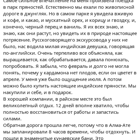
Самое сильное впечатление на меня произвела поездка
в парк пряностей. Естественно мы ехали по живописной
дороге в джунглях. Но в самом парке я увидела вживую
и кофе, и какао, и мускатный орех, и корицу и гвоздку, и,
конечно, черный перец и ваниль. Я их всех знаю, и
знаю, как они растут, но увидеть их в природе настоящее
потрясение. Русскоговорящего экскурсовода у них не
было, нас водила милая индийская девушка, говорящая
по-английски. Очень терпеливо все объясняла, как
выращивается, как обрабатывается, давала понюхать,
попробовать. Я забыла, что февраль и долго не могла
понять, почему у кардамона нет плодов, если он цветет в
апреле. У меня уже было ощущение июля. А потом
можно было купить настоящие индийские пряности. Мы
накупили и себе, и в подарок.
В хорошей компании, в райском месте это был
великолепный отдых. 12 дней вполне хватило, чтобы
полностью восстановиться от работы и запастись
силами.
Обратная дорога прошла легче, потому что в Алма-Ате
мы запланировали 8 часов времени, чтобы отдохнуть. И
пошли в знаменитые кунаевские бани. Это