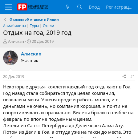
Вход
Регистрация
Отзывы об отдыхе в Индии
Авиабилеты
|
Туры
|
Отели
Отдых на гоа, 2019 год
А
Д
Алискап
20 Дек 2019
в
а
т
т
Алискап
о
а
Участник
р
н
т
а
е
ч
20 Дек 2019
#1
м
а
ы
л
Некоторые друзья- коллеги каждый год отдыхают в Гоа.
а
Год назад стала собираться туда целая компания,
позвали и меня. У меня вроде и работы много, и с
деньгами не очень, но компания хорошая. Я почти не
сопротивлялась и правильно. Билеты брали в ноябре на
февраль по вполне подъемным ценам.
Летели из Санкт-Петербурга до Дели через Алма-Ату.
Потом из Дели в Гоа, а оттуда уже на такси до места. Это