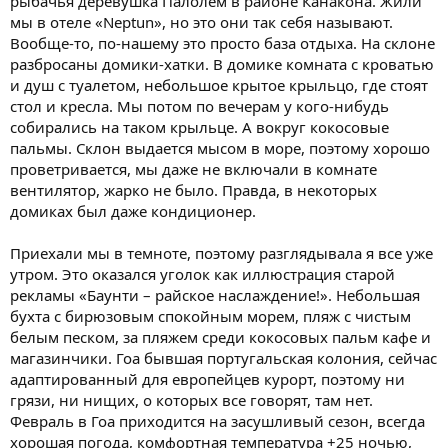
рыбачья деревушка Палолем в районе Канакона. Жили
мы в отеле «Neptun», но это они так себя называют.
Вообще-то, по-нашему это просто база отдыха. На склоне
разбросаны домики-хатки. В домике комната с кроватью
и душ с туалетом, небольшое крытое крыльцо, где стоят
стол и кресла. Мы потом по вечерам у кого-нибудь
собирались на таком крыльце. А вокруг кокосовые
пальмы. Склон выдается мысом в море, поэтому хорошо
проветривается, мы даже не включали в комнате
вентилятор, жарко не было. Правда, в некоторых
домиках был даже кондиционер.
Приехали мы в темноте, поэтому разглядывала я все уже
утром. Это оказался уголок как иллюстрация старой
рекламы «Баунти – райское наслаждение!». Небольшая
бухта с бирюзовым спокойным морем, пляж с чистым
белым песком, за пляжем среди кокосовых пальм кафе и
магазинчики. Гоа бывшая португальская колония, сейчас
адаптированный для европейцев курорт, поэтому ни
грязи, ни нищих, о которых все говорят, там нет.
Февраль в Гоа приходится на засушливый сезон, всегда
хорошая погода, комфортная температура +25 ночью,