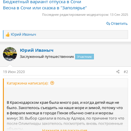
Бюджетный вариант отпуска в Сочи
Весна в Сочи или сказка в "Заполярье"
Последнее редактирование модератором:
13 Сен 2025
Ответить
Юрий Иваныч
Р
е
а
Юрий Иваныч
к
ц
Заслуженный путешественник
Участник
и
и
:
19 Июн 2020
#2
Катаржина написал(а):
В Краснодарском крае была много раз, и когда детей еще не
было. Захотелось съездить на наше море и зимой, потому что
в феврале месяце в городе Пензе обычно снега и морозы
минус 30. Выбор сделали в пользу Адлера, по причине того что
после Олимпиады захотелось посмотреть вновь построенные
объекты.
Нажмите для раскрытия...