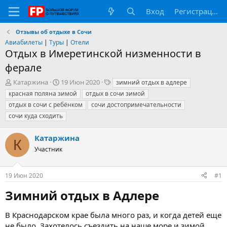
Вход
Регистрация
Отзывы об отдыхе в Сочи
Авиабилеты
|
Туры
|
Отели
Отдых в Имеретинской низменности в
ферале
А
Д
Т
Катаржина
19 Июн 2020
зимний отдых в адлере
в
а
е
красная поляна зимой
отдых в сочи зимой
т
т
г
отдых в сочи с ребёнком
сочи достопримечательности
о
а
и
сочи куда сходить
р
н
т
а
е
ч
Катаржина
К
м
а
Участник
ы
л
а
19 Июн 2020
#1
Зимний отдых в Адлере​
В Краснодарском крае была много раз, и когда детей еще
не было. Захотелось съездить на наше море и зимой,