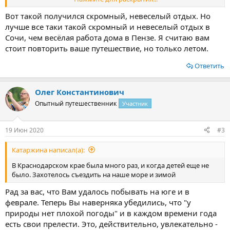
Билет покупали на поезд через приложение ржд в телефоне. В
Вот такой получился скромный, невеселый отдых. Но
приложении вносятся пассажиры с личными данными один
лучше все таки такой скромный и невеселый отдых в
раз, что очень удобно. Билеты распечатывать не нужно,
Сочи, чем весёлая работа дома в Пензе. Я считаю вам
достаточно предъявить паспорт проводники. Стоимость
стоит повторить ваше путешествие, но только летом.
плацкарта в не сезон составила 2000 рублей. Время в пути 1,5
суток. Вагон оказался пустой (человек 10), но после Ростова-на-
Ответить
Дону, когда ехать осталось 12 часов, свободных мест не
осталось. Начиная с Туапсе, пассажиры стали выходить.
Олег Константинович
Приехали на железнодорожный вокзал Адлера в обед.
Опытный путешественник
Участник
Забронированный отель «Сочи парк», находится в
Имеретинской низменности, от вокзала добирались на такси
минут 15. Такси не вызывали, к нам подошла женщина
19 Июн 2020
#3
предложила машину, мы согласились.
Посмотреть вложение 14293
Катаржина написал(а):
Отель с огромной территорией и состоит из 11 корпусов. На
территорию отели пускают только по пропускам, с нас
В Краснодарском крае была много раз, и когда детей еще не
попросили распечатанный ваучер, заселили сразу минут через
было. Захотелось съездить на наше море и зимой
10. Номер находился на 5 этаже с видом на бассейн. Стоимость
путевки на 8 дней обошлась в 7000 рублей на двоих взрослых и
Рад за вас, что Вам удалось побывать на юге и в
ребенка 5 лет (кроме проживание был включен завтрак
феврале. Теперь Вы наверняка убедились, что "у
шведский стол). На территории отеля есть детская комната, где
природы нет плохой погоды" и в каждом времени года
можно оставить ребенка (оплата по часовая), дети до 4 лет
есть свои прелести. Это, действительно, увлекательно -
могут находиться там только в присутствии одного из