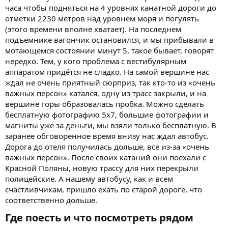
часа чтобы подняться на 4 уровнях канатной дороги до
отметки 2230 метров над уровнем моря и погулять
(этого времени вполне хватает). На последнем
подъемнике вагончик остановился, и мы прибывали в
мотающемся состоянии минут 5, такое бывает, говорят
нередко. Тем, у кого проблема с вестибулярным
аппаратом придётся не сладко. На самой вершине нас
ждал не очень приятный сюрприз, так кто-то из «очень
важных персон» катался, одну из трасс закрыли, и на
вершине горы образовалась пробка. Можно сделать
бесплатную фотографию 5х7, большие фотографии и
магниты уже за деньги, мы взяли только бесплатную. В
заранее обговоренное время внизу нас ждал автобус.
Дорога до отеля получилась дольше, все из-за «очень
важных персон». После своих катаний они поехали с
Красной Поляны, новую трассу для них перекрыли
полицейские. А нашему автобусу, как и всем
счастливчикам, пришло ехать по старой дороге, что
соответственно дольше.
Где поесть и что посмотреть рядом​