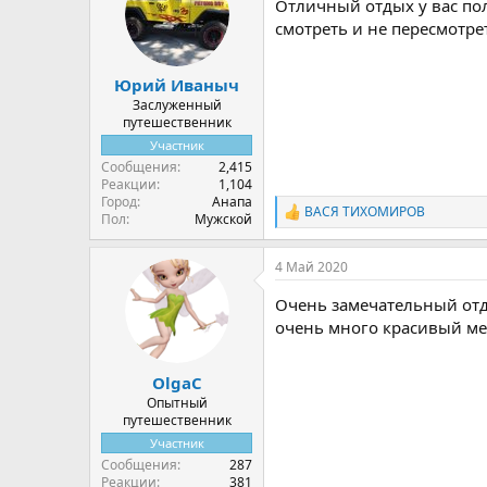
Отличный отдых у вас пол
и
и
смотреть и не пересмотрет
:
Юрий Иваныч
Заслуженный
путешественник
Участник
Сообщения
2,415
Реакции
1,104
Город
Анапа
ВАСЯ ТИХОМИРОВ
Р
Пол
Мужской
е
а
4 Май 2020
к
ц
Очень замечательный отды
и
и
очень много красивый ме
:
OlgaС
Опытный
путешественник
Участник
Сообщения
287
Реакции
381