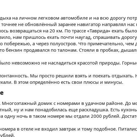
дыха на личном легковом автомобиле и на всю дорогу потр
точнее не обновлённый заранее навигатор направлял нас к
ось возвращаться на 20 км. По трассе «Таврида» ехать было
овило, нам пришлось ехать почти наугад, спрашивать дорогу
по побережью, а через полуостров. Что примечательно, чем 
что бензин продавался по талонам. Стояли в пробках, дышали
было невозможно не насладиться красотой природы. Горны
онтанность. Мы просто решили взять и поехать отдыхать. 
ехали. В этом определённо есть свои плюсы и минусы.
е​
. Многоэтажный домик с номерами в удачном районе. До мо
тный, ну и нам понадобилась еще раскладушка. Есть кухонь
За одну ночь в таком номере мы отдали 2000 рублей. Достато
номера в отеле не входил завтрак и тому подобное. Питалис
рублей.