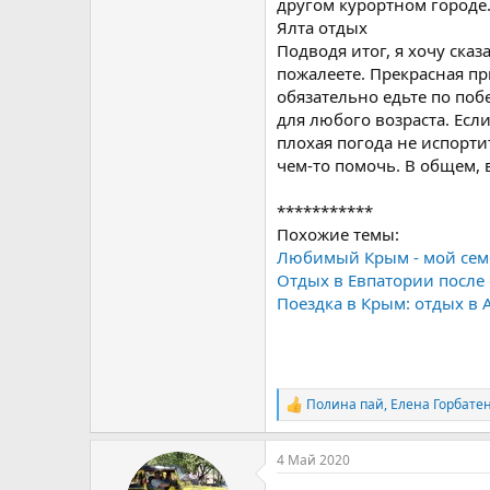
другом курортном городе
Ялта отдых
Подводя итог, я хочу сказ
пожалеете. Прекрасная пр
обязательно едьте по поб
для любого возраста. Если
плохая погода не испорти
чем-то помочь. В общем, 
***********
Похожие темы:
Любимый Крым - мой се
Отдых в Евпатории после
Поездка в Крым: отдых в 
Полина пай
,
Елена Горбате
Р
е
а
4 Май 2020
к
ц