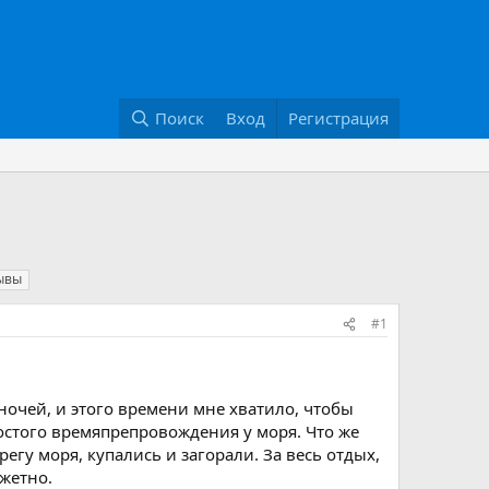
Поиск
Вход
Регистрация
ывы
#1
ночей, и этого времени мне хватило, чтобы
ростого времяпрепровождения у моря. Что же
егу моря, купались и загорали. За весь отдых,
жетно.