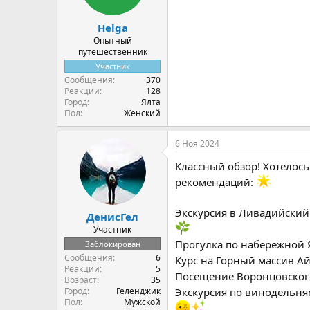
:
Helga
Опытный
путешественник
Участник
Сообщения
370
Реакции
128
Город
Ялта
Пол
Женский
6 Ноя 2024
Классный обзор! Хотелось
рекомендаций:
Экскурсия в Ливадийский
ДенисГел
Участник
Прогулка по набережной 
Заблокирован
Сообщения
6
Курс на Горный массив А
Реакции
5
Посещение Воронцовского
Возраст
35
Экскурсия по винодельня
Город
Геленджик
Пол
Мужской