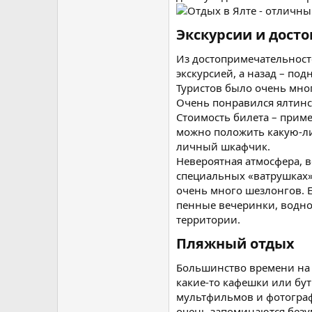
Экскурсии и дост
Из достопримечательносте
экскурсией, а назад – под
Туристов было очень мног
Очень понравился ялтинс
Стоимость билета – приме
можно положить какую-либ
личный шкафчик.
Невероятная атмосфера, в
специальных «ватрушках»,
очень много шезлонгов. Е
пенные вечеринки, водное
территории.
Пляжный отдых​
Большинство времени на 
какие-то кафешки или бут
мультфильмов и фотографи
очень запоминаются безу