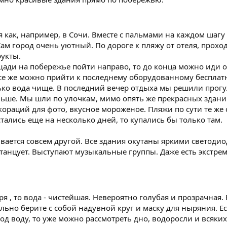
 как, например, в Сочи. Вместе с пальмами на каждом шагу ,
ам город очень уютный. По дороге к пляжу от отеля, проход
рукты.
ади на побережье пойти направо, то до конца можно иди о
се же можно прийти к последнему оборудованному бесплатн
лько вода чище. В последний вечер отдыха мы решили прогу
ньше. Мы шли по улочкам, мимо опять же прекрасных здани
кораций для фото, вкусное мороженое. Пляжи по сути те же
стались еще на несколько дней, то купались бы только там.
вается совсем другой. Все здания окутаны яркими светодио
то танцует. Выступают музыкальные группы. Даже есть экстр
ря , то вода - чистейшая. Невероятно голубая и прозрачная.
ельно берите с собой надувной круг и маску для ныряния. Е
од воду, то уже можно рассмотреть дно, водоросли и всяких