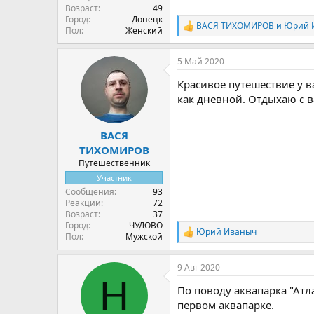
Возраст
49
Город
Донецк
ВАСЯ ТИХОМИРОВ
и
Юрий 
Р
Пол
Женский
е
а
5 Май 2020
к
ц
Красивое путешествие у в
и
и
как дневной. Отдыхаю с в
:
ВАСЯ
ТИХОМИРОВ
Путешественник
Участник
Сообщения
93
Реакции
72
Возраст
37
Город
ЧУДОВО
Юрий Иваныч
Р
Пол
Мужской
е
а
9 Авг 2020
к
H
ц
По поводу аквапарка "Атла
и
и
первом аквапарке.