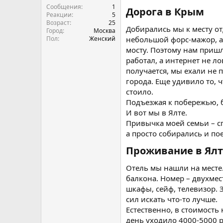
Сообщения
1
Дорога в Крым​
Реакции
5
Возраст
25
Добирались мы к месту от
Город
Москва
Пол
Женский
небольшой форс-мажор, а 
мосту. Поэтому нам пришл
работал, а интернет не л
получается, мы ехали не 
города. Еще удивило то, 
стоило.
Подъезжая к побережью, 
И вот мы в Ялте.
Привычка моей семьи – сп
а просто собирались и по
Проживание в Ялт
Отель мы нашли на месте
балкона. Номер – двухмес
шкафы, сейф, телевизор. 
сил искать что-то лучше.
Естественно, в стоимость 
день уходило 4000-5000 