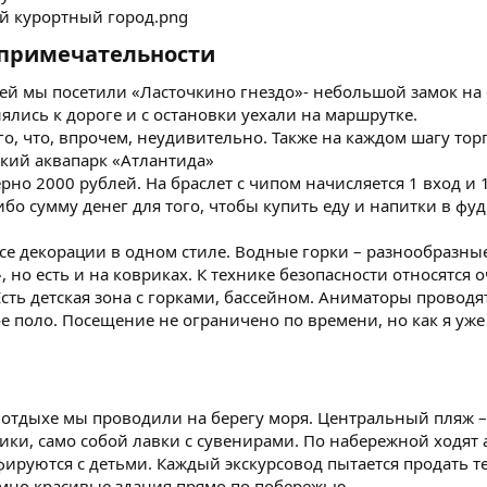
опримечательности​
й мы посетили «Ласточкино гнездо»- небольшой замок на с
нялись к дороге и с остановки уехали на маршрутке.
о, что, впрочем, неудивительно. Также на каждом шагу тор
кий аквапарк «Атлантида»
рно 2000 рублей. На браслет с чипом начисляется 1 вход и 
о сумму денег для того, чтобы купить еду и напитки в фуд
се декорации в одном стиле. Водные горки – разнообразные
 но есть и на ковриках. К технике безопасности относятся о
сть детская зона с горками, бассейном. Аниматоры проводят 
 поло. Посещение не ограничено по времени, но как я уже 
отдыхе мы проводили на берегу моря. Центральный пляж –
ики, само собой лавки с сувенирами. По набережной ходят
руются с детьми. Каждый экскурсовод пытается продать тебе
мно красивые здания прямо по побережью.