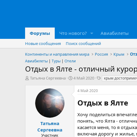
Форумы
Что нового?
Авиабилеты
Новые сообщения
Поиск сообщений
Континенты и направления мира
Россия
Крым
От
Авиабилеты
|
Туры
|
Отели
Отдых в Ялте - отличный куро
А
Д
Т
Татьяна Сергеевна
4 Май 2020
крым достоприме
в
а
е
т
т
г
4 Май 2020
о
а
и
р
н
Отдых в Ялте​
т
а
е
ч
Хочу поделиться впечатле
м
а
понять, что Ялта - отлич
ы
л
Татьяна
касается меня, то я отды
а
Сергеевна
включая дорогу и жилье,
Участник