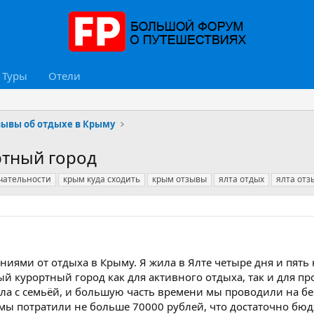
Туры
Отели
зывы об отдыхе в Крыму
ртный город
чательности
крым куда сходить
крым отзывы
ялта отдых
ялта отз
ниями от отдыха в Крыму. Я жила в Ялте четыре дня и пять 
ный курортный город как для активного отдыха, так и для п
хала с семьёй, и большую часть времени мы проводили на бер
 мы потратили не больше 70000 рублей, что достаточно бюд