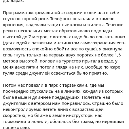
долларах.
Программа экстремальной экскурсии включала в себе
спуск по горной реке. Телефоны оставляли в камере
хранения, надевали защитные каски и жилеты. Течение
реки в нескольких местах образовывало водопады
высотой до 7 метров, с которых надо было прыгать вниз
(для людей с развитым инстинктом самосохранения есть
возможность спокойно обойти все по суше), я рискнула
спрыгнуть только на первых двух порогах не более 1,5
метров высотой, половина туристов прыгала везде, у
меня даже пятки потели глядя на них. Вообще по жаре
гуляя среди джунглей освежиться было приятно.
Потом нас повезли в парк с тарзанками, где мы
поочередно спускались на 8 линиях, каждая из которых
была выше и длиннее предыдущих. Полетать над
джунглями с ветерком нам понравилось. Страшно было
неконтролируемо лететь вниз с возрастающей
скоростью, но ближе к земле инструкторы нас
тормозили и ловили, обошлось без травм, но нервишки
пощекотало.