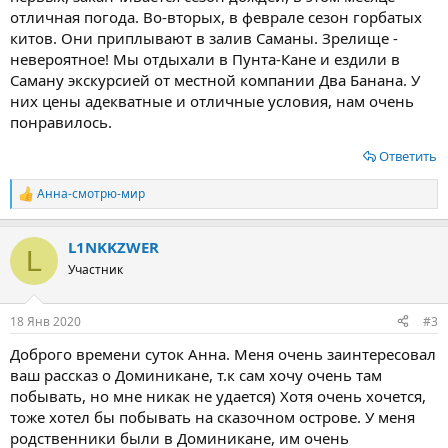
отличная погода. Во-вторых, в феврале сезон горбатых
китов. Они приплывают в залив Саманы. Зрелище -
невероятное! Мы отдыхали в Пунта-Кане и ездили в
Саману экскурсией от местной компании Два Банана. У
них цены адекватные и отличные условия, нам очень
понравилось.
Ответить
Анна-смотрю-мир
Р
е
а
L1NKKZWER
к
L
ц
Участник
и
и
:
18 Янв 2020
#3
Доброго времени суток Анна. Меня очень заинтересовал
ваш рассказ о Доминикане, т.к сам хочу очень там
побывать, но мне никак не удается) Хотя очень хочется,
тоже хотел бы побывать на сказочном острове. У меня
родственники были в Доминикане, им очень