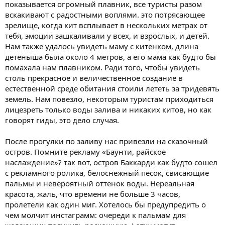
показывается огромный плавник, все туристы разом
вскакивают с радостными воплями. это потрясающее
зрелище, когда кит всплывает в нескольких метрах от
тебя, эмоции зашкаливали у всех, и взрослых, и детей.
Нам также удалось увидеть маму с китенком, длина
детеныша была около 4 метров, а его мама как будто бы
помахала нам плавником. Ради того, чтобы увидеть
столь прекрасное и величественное создание в
естественной среде обитания стоили лететь за тридевять
земель. Нам повезло, некоторым туристам приходиться
лицезреть только воды залива и никаких китов, но как
говорят гиды, это дело случая.
После прогулки по заливу нас привезли на сказочный
остров. Помните рекламу «Баунти, райское
наслаждение»? так вот, остров Баккарди как будто сошел
с рекламного ролика, белоснежный песок, свисающие
пальмы и невероятный оттенок воды. Нереальная
красота, жаль, что времени не больше 3 часов,
пролетели как один миг. Хотелось бы предупредить о
чем молчит инстаграмм: очереди к пальмам для