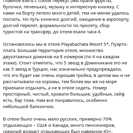
главное взять с собой перекус (мы брали фрукты,
булочки, печеньки), музыку и интересную книжку. С
нами на борту летело много детей, тем не менее удалось
поспать. Но путь конечно долгий, ожидание в аэропорту,
долгий перелет, формальности по прилету, сбор
туристов на трансфер, до отеля ехали часа 4.
Остановились мы в отеле Playabachata Resort 5*, Пуэрто-
плата. Большая территория отеля, множество
двухэтажных домиков на 8 номеров (по 4 на каждом
этаже). Стоит отметить, что 5 звезд в Доминикане это не
как 5 звезд в Турции, нас изначально предупреждали,
что это будет как очень хорошая тройка, в целом мы и не
рассчитывали на хоромы, тем более мы же на море
приехали отдыхать, а не в отеле сидеть. Номер
просторный, чистый, кровати большие, удобные, сейф
есть, бар тоже. Нам все понравилось, особенно
небольшой балкончик.
В отеле было очень мало русских, примерно 70%
отдыхающих – США и Канада, много пенсионеров,
средний возраст отдыхающих был наверное 45+.