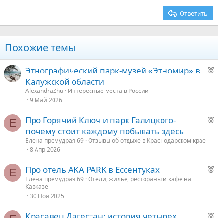
26
Trebuchet MS
Ответить
Verdana
Похожие темы
Р
Этнографический парк-музей «Этномир» в
е
Калужской области
к
AlexandraZhu
Интересные места в России
о
9 Май 2026
Р
Про Горячий Ключ и парк Галицкого-
е
Е
е
почему стоит каждому побывать здесь
к
д
Елена премудрая 69
Отзывы об отдыхе в Краснодарском крае
о
8 Апр 2026
у
е
Р
Про отель AKA PARK в Ессентуках
е
Е
е
Елена премудрая 69
Отели, жильё, рестораны и кафе на
Кавказе
к
д
30 Ноя 2025
о
у
е
Р
Красавец Дагестан: история четырех