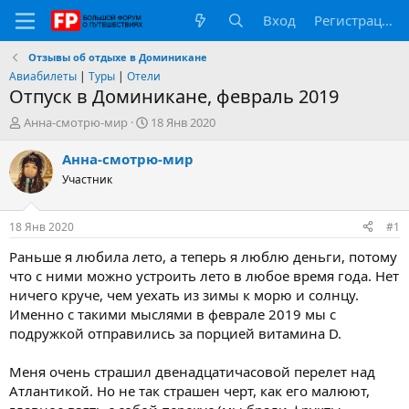
Вход
Регистрация
Отзывы об отдыхе в Доминикане
Авиабилеты
|
Туры
|
Отели
Отпуск в Доминикане, февраль 2019
А
Д
Анна-смотрю-мир
18 Янв 2020
в
а
т
т
Анна-смотрю-мир
о
а
Участник
р
н
т
а
е
ч
18 Янв 2020
#1
м
а
ы
л
Раньше я любила лето, а теперь я люблю деньги, потому
а
что с ними можно устроить лето в любое время года. Нет
ничего круче, чем уехать из зимы к морю и солнцу.
Именно с такими мыслями в феврале 2019 мы с
подружкой отправились за порцией витамина D.
Меня очень страшил двенадцатичасовой перелет над
Атлантикой. Но не так страшен черт, как его малюют,