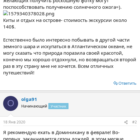
желающих получить роскошную фотку могут
поспособствовать получению солнечного ожога=).
Киты и отдых на острове- стоимость экскурсии около
140$.
Естественно было интересно побывать в другой части
земного шара и искупаться в Атлантическом океане, не
могу сказать что природа поразила своей красотой,
конечно мы хорошо отдохнули, но возвращаться второй
раз в эту страну мне не хочется. Всем отличных
путешествий!
Ответить
olga91
O
Начинающий
Участник
18 Янв 2020
#2
Я рекомендую ехать в Доминикану в феврале! Во-
первых, заканчивается сезон дождей, в этом месяце