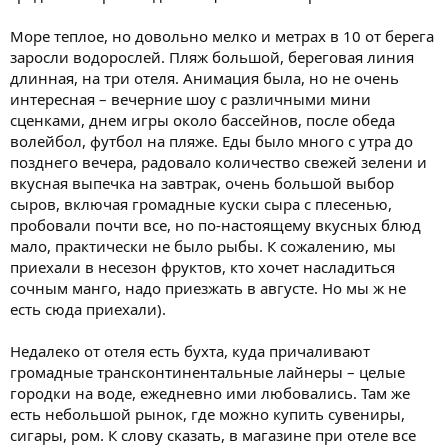
Море теплое, но довольно мелко и метрах в 10 от берега
заросли водорослей. Пляж большой, береговая линия
длинная, на три отеля. Анимация была, но не очень
интересная – вечерние шоу с различными мини
сценками, днем игры около бассейнов, после обеда
волейбол, футбол на пляже. Еды было много с утра до
позднего вечера, радовало количество свежей зелени и
вкусная выпечка на завтрак, очень большой выбор
сыров, включая громадные куски сыра с плесенью,
пробовали почти все, но по-настоящему вкусных блюд
мало, практически не было рыбы. К сожалению, мы
приехали в несезон фруктов, кто хочет насладиться
сочным манго, надо приезжать в августе. Но мы ж не
есть сюда приехали).
Недалеко от отеля есть бухта, куда причаливают
громадные трансконтинентальные лайнеры – целые
городки на воде, ежедневно ими любовались. Там же
есть небольшой рынок, где можно купить сувениры,
сигары, ром. К слову сказать, в магазине при отеле все