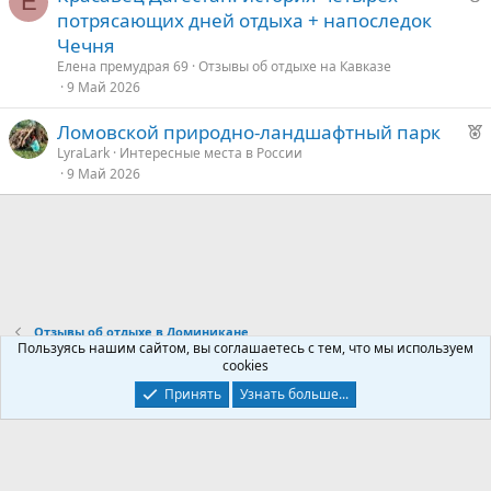
Е
е
е
потрясающих дней отдыха + напоследок
к
Чечня
д
о
Елена премудрая 69
Отзывы об отдыхе на Кавказе
у
9 Май 2026
е
е
Р
Ломовской природно-ландшафтный парк
е
д
LyraLark
Интересные места в России
9 Май 2026
к
у
о
е
е
д
у
Отзывы об отдыхе в Доминикане
е
Пользуясь нашим сайтом, вы соглашаетесь с тем, что мы используем
cookies
Контакты
Условия и правила
Политика конфиденциальности
Принять
Узнать больше...
Помощь
Главная
R
S
S