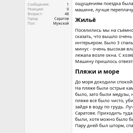
ощущениям поездка была н
Сообщения
1
Реакции
0
машине, лучше переплачу 
Возраст
48
Жильё​
Город
Саратов
Пол
Мужской
Поселились мы на съёмной
сказать, что вышло очен
интерьером. Было 3 спаль
минус - очень высокая вл
лежала возле окна. С хоз
Машину пришлось отвезти
Пляжи и море​
До моря доходили спокойн
На пляже были острые кам
было, зато были медузы, 
пляже всё было чисто, уб
зайдя в воду по грудь. Л
Саратове. Приходить туда
были, хотя можно было б
Пару дней был шторм, спа