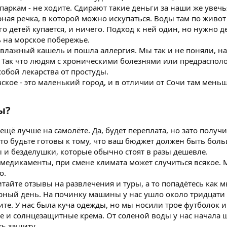
аркам - не ходите. Сдирают такие деньги за наши же увечья
рная речка, в которой можно искупаться. Воды там по живот
го детей купается, и ничего. Подход к ней один, но нужно 
 на морское побережье.
я влажный кашель и пошла аллергия. Мы так и не поняли, на 
. Так что людям с хроническими болезнями или предраспол
собой лекарства от простуды.
ское - это маленький город, и в отличии от Сочи там меньш
?​
 ещё лучше на самолёте. Да, будет переплата, но зато получ
, то будьте готовы к тому, что ваш бюджет должен быть бол
 и безделушки, которые обычно стоят в разы дешевле.
медикаменты, при смене климата может случиться всякое. М
о.
тайте отзывы на развлечения и туры, а то попадётесь как м
рный день. На починку машины у нас ушло около тридцати 
те. У нас была куча одежды, но мы носили трое футболок и 
 и солнцезащитные крема. От соленой воды у нас начала 
ть защиту.