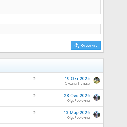
Ответить
Р
19 Окт 2025
е
Оксана Петько
к
Р
28 Фев 2026
о
е
OlgaPoplevina
м
к
е
Р
13 Мар 2026
о
н
е
OlgaPoplevina
м
д
к
е
у