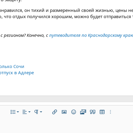
онравился, он тихий и размеренный своей жизнью, цены не
ю, что отдых получился хорошим, можно будет отправиться т
с регионом? Конечно, с
путеводителя по Краснодарскому кра
олько Сочи
тпуск в Адлере
По левому краю
Обычный
Нумерованный список
ие
ифта
текста
полнительно...
Список
Выравнивание
Формат параграфа
Вставить ссылку
Вставить изображение
Смайлы
Медиа
Цитата
Вставить табли
Дополнитель
По центру
Заголовок 1
Маркированный список
ю линию
ный код
трочный спойлер
По правому краю
Увеличить отступ