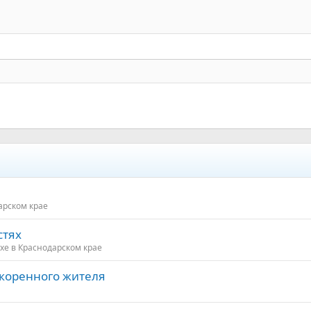
Заголовок 2
Выравнивание текста
Уменьшить отступ
Заголовок 3
арском крае
стях
хе в Краснодарском крае
 коренного жителя