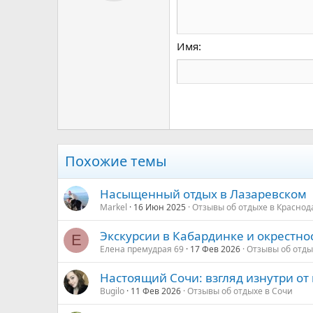
Book Antiqua
15
Courier New
18
Georgia
Имя
22
Tahoma
26
Times New Roman
Trebuchet MS
Verdana
Похожие темы
Насыщенный отдых в Лазаревском
Markel
16 Июн 2025
Отзывы об отдыхе в Краснод
Экскурсии в Кабардинке и окрестно
Е
Елена премудрая 69
17 Фев 2026
Отзывы об отды
Настоящий Сочи: взгляд изнутри от
Bugilo
11 Фев 2026
Отзывы об отдыхе в Сочи