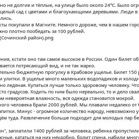
о не долгие и тёплые, на улице было около 24°C. Было ог
с целый сад с цветами и благоухающими деревьями. Люди в
лись.
ты покупали в Магните. Немного дороже, чем в нашем горо
жно плотно пообедать за 100 рублей.
ения, кстати оно там самое высокое в России. Один билет об
ывается потрясающий вид, и не так жарко.
тельно бюджетную прогулку в Крабовое ущелье. Билет 150 р
 и улитки. В ущелье много маленьких водопадиков и холод
 но ледяная. Купаться лучше только здоровому человеку. Ч
то градусов. Ходить по ним было нереально, то и дело свали
Там невероятная влажность, вся одежда становится мокрой.
дного человека брали 2000 рублей. Мы плавали недалеко от 
напитки. Минус - огромное количество народу, невозможно 
ём туда. Развлечение больше подходит для молодых пар бе
н", заплатили 1400 рублей за человека, ребенка пропустили
сные, кататься на них неудобно, болит спина, набили мног