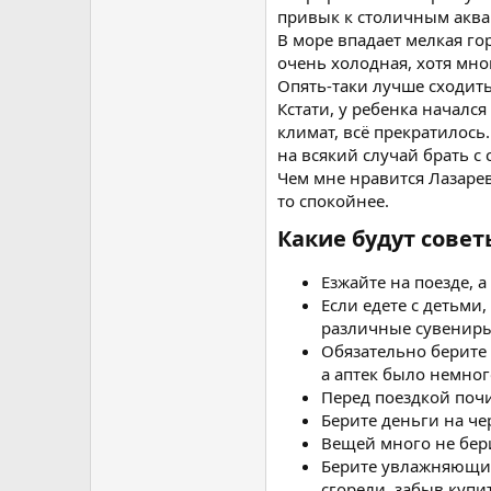
привык к столичным аквап
В море впадает мелкая го
очень холодная, хотя мно
Опять-таки лучше сходить
Кстати, у ребенка началс
климат, всё прекратилось
на всякий случай брать с 
Чем мне нравится Лазарев
то спокойнее.
Какие будут советы
Езжайте на поезде, а
Если едете с детьми
различные сувениры
Обязательно берите 
а аптек было немног
Перед поездкой почи
Берите деньги на че
Вещей много не бери
Берите увлажняющие
сгорели, забыв купи