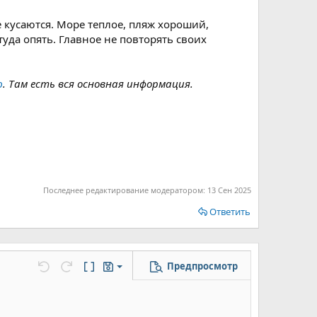
 кусаются. Море теплое, пляж хороший,
уда опять. Главное не повторять своих
ю
. Там есть вся основная информация.
Последнее редактирование модератором:
13 Сен 2025
Ответить
Предпросмотр
Сохранить черновик
цу
но...
Отменить
Повторить
Переключить режим работы редактора
Черновики
Удалить черновик