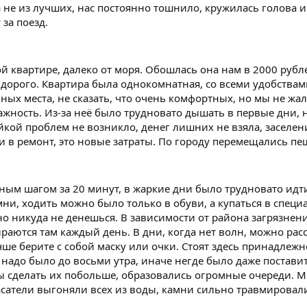
е из лучших, нас постоянно тошнило, кружилась голова и 
за поезд.
 квартире, далеко от моря. Обошлась она нам в 2000 рубле
ь дорого. Квартира была однокомнатная, со всеми удобств
ных места, не сказать, что очень комфортных, но мы не жа
ажность. Из-за неё было трудновато дышать в первые дни, н
яйкой проблем не возникло, денег лишних не взяла, заселе
 в ремонт, это новые затраты. По городу перемещались пе
ым шагом за 20 минут, в жаркие дни было трудновато идти
ни, ходить можно было только в обуви, а купаться в спец
но никуда не денешься. В зависимости от района загрязне
ираются там каждый день. В дни, когда нет волн, можно ра
учше берите с собой маску или очки. Стоят здесь принадлежн
 надо было до восьми утра, иначе негде было даже поставит
ы сделать их побольше, образовались огромные очереди. Мо
сатели выгоняли всех из воды, камни сильно травмировали