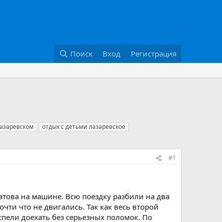
Поиск
Вход
Регистрация
лазаревском
отдых с детьми лазаревское
#1
ратова на машине. Всю поездку разбили на два
чти что не двигались. Так как весь второй
спели доехать без серьезных поломок. По