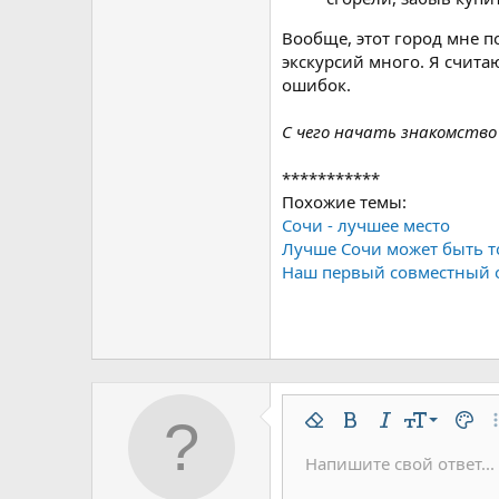
Вообще, этот город мне п
экскурсий много. Я счита
ошибок.
С чего начать знакомство 
***********
Похожие темы:
Сочи - лучшее место
Лучше Сочи может быть т
Наш первый совместный о
9
Удалить форматирован
Жирный
Курсив
Размер шр
Цвет 
До
10
Напишите свой ответ...
Arial
Шрифт
Вставить горизонтальну
Спойлер
Зачёркнутый
Код
Подчёркнутый
Одностроч
Однос
12