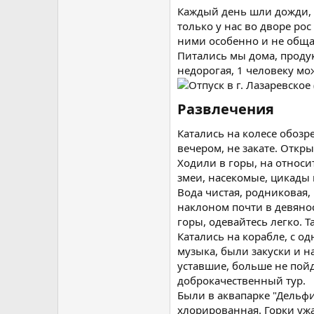
Каждый день шли дожди, н
только у нас во дворе ро
ними особенно и не обща
Питались мы дома, продук
недорогая, 1 человеку мо
Развлечения​
Катались на колесе обозр
вечером, не закате. Откр
Ходили в горы, на относи
змеи, насекомые, цикады
Вода чистая, родниковая,
наклоном почти в девянос
горы, одевайтесь легко. 
Катались на корабле, с о
музыка, были закуски и 
уставшие, больше не пойд
доброкачественный тур.
Были в аквапарке "Дельфи
хлорированная. Горки ужа