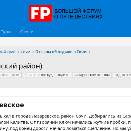
Туры
Отели
кий край
Сочи
Отзывы об отдыхе в Сочи
нский район)
ательности
лазаревское куда сходить
лазаревское отзывы
отдых в 
евское​
дыхал в городе Лазаревское, район Сочи. Добирались из Са
елой Калитве. От г.Горячий Ключ начались жуткие пробки, по
ину, под конец дороги начало ломаться сцепление. Но мы у