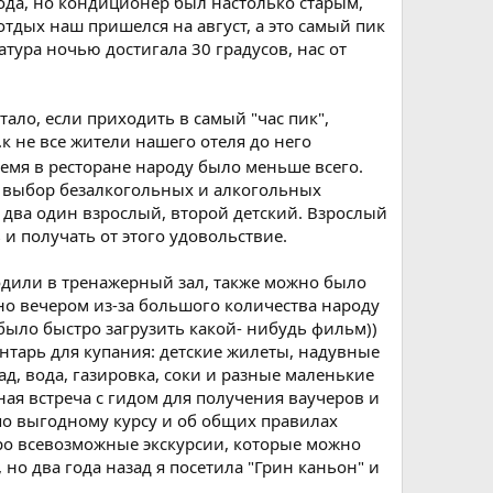
лода, но кондиционер был настолько старым,
 отдых наш пришелся на август, а это самый пик
тура ночью достигала 30 градусов, нас от
тало, если приходить в самый "час пик",
к не все жители нашего отеля до него
время в ресторане народу было меньше всего.
й выбор безалкогольных и алкогольных
о два один взрослый, второй детский. Взрослый
и получать от этого удовольствие.
одили в тренажерный зал, также можно было
 но вечером из-за большого количества народу
 было быстро загрузить какой- нибудь фильм))
нтарь для купания: детские жилеты, надувные
ад, вода, газировка, соки и разные маленькие
ая встреча с гидом для получения ваучеров и
по выгодному курсу и об общих правилах
про всевозможные экскурсии, которые можно
но два года назад я посетила "Грин каньон" и