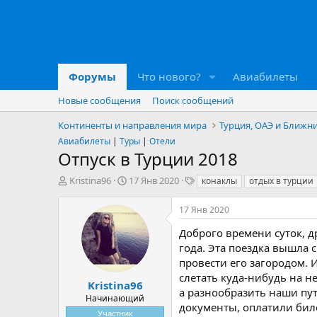
Форумы
Что нового?
Авиабилеты
Новые сообщения
Поиск сообщений
Континенты и направления мира
Турция, ОАЭ и Ближн
Авиабилеты
|
Туры
|
Отели
Отпуск в Турции 2018
А
Д
Т
Kristina96
17 Янв 2020
конаклы
отдых в турции
в
а
е
т
т
г
17 Янв 2020
о
а
и
р
н
Доброго времени суток, др
т
а
года. Эта поездка вышла 
е
ч
провести его загородом. И
м
а
слетать куда-нибудь на не
ы
л
Kristina96
а разнообразить наши пу
а
Начинающий
документы, оплатили биле
Участник