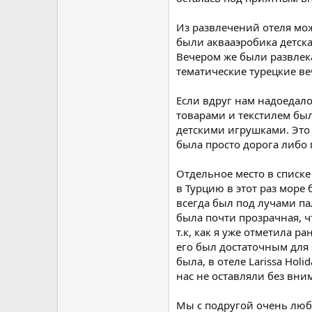
Из развлечений отеля мо
были аквааэробика детск
Вечером же были развлека
тематические турецкие ве
Если вдруг нам надоедало
товарами и текстилем бы
детскими игрушками. Это 
была просто дорога либо 
Отдельное место в списке
в Турцию в этот раз море
всегда был под лучами па
была почти прозрачная, ч
т.к, как я уже отметила 
его был достаточным для
была, в отеле Larissa Hol
нас не оставляли без вни
Мы с подругой очень люб