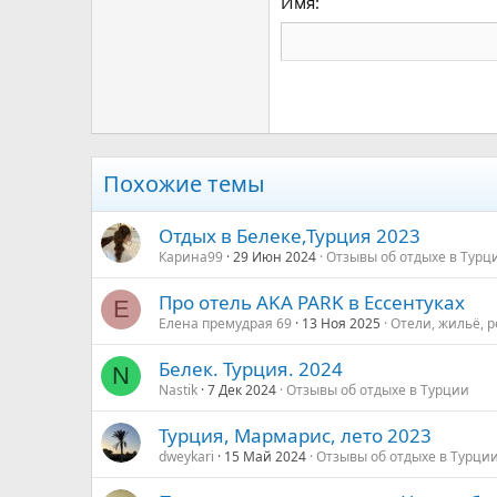
Имя
22
Tahoma
26
Times New Roman
Trebuchet MS
Verdana
Похожие темы
Отдых в Белеке,Турция 2023
Карина99
29 Июн 2024
Отзывы об отдыхе в Турц
Про отель AKA PARK в Ессентуках
Е
Елена премудрая 69
13 Ноя 2025
Отели, жильё, р
Белек. Турция. 2024
N
Nastik
7 Дек 2024
Отзывы об отдыхе в Турции
Турция, Мармарис, лето 2023
dweykari
15 Май 2024
Отзывы об отдыхе в Турци