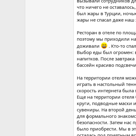
вызывали сотрудников для
что ничего не оставалось,
был жары в Турции, ночью
жары не спасал даже наш
Ресторан в отеле по площ
поэтому мы приходили на 
доживали
. Кто-то спа
Выбор еды был огромен: 
напитков. После завтрака
бассейн красиво подсвечи
На территории отеля мож
играть в настольный тенн
скорость интернета была 
Еще на территории отеля
круги, подводные маски и
сувениры. На второй день
для формального знакомст
безопасности. Затем нас
было приобрести. Мы в эт
осталась под приятным в