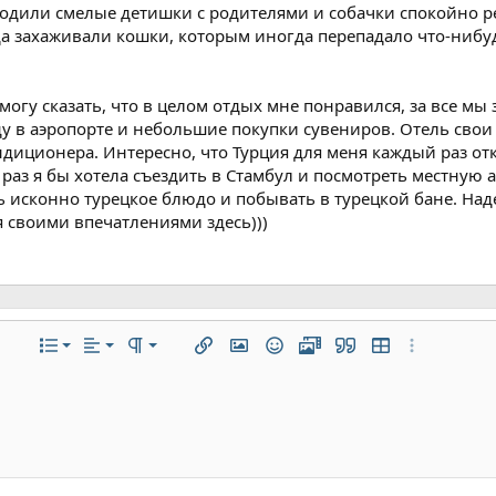
одили смелые детишки с родителями и собачки спокойно ре
а захаживали кошки, которым иногда перепадало что-нибуд
 могу сказать, что в целом отдых мне понравился, за все мы
у в аэропорте и небольшие покупки сувениров. Отель свои
иционера. Интересно, что Турция для меня каждый раз откр
раз я бы хотела съездить в Стамбул и посмотреть местную 
 исконно турецкое блюдо и побывать в турецкой бане. Наде
 своими впечатлениями здесь)))
По левому краю
Обычный
Нумерованный список
ие
ифта
текста
полнительно...
Список
Выравнивание
Формат параграфа
Вставить ссылку
Вставить изображение
Смайлы
Медиа
Цитата
Вставить табли
Дополнитель
По центру
Заголовок 1
Маркированный список
ю линию
ный код
трочный спойлер
По правому краю
Увеличить отступ
Заголовок 2
Выравнивание текста
Уменьшить отступ
Заголовок 3