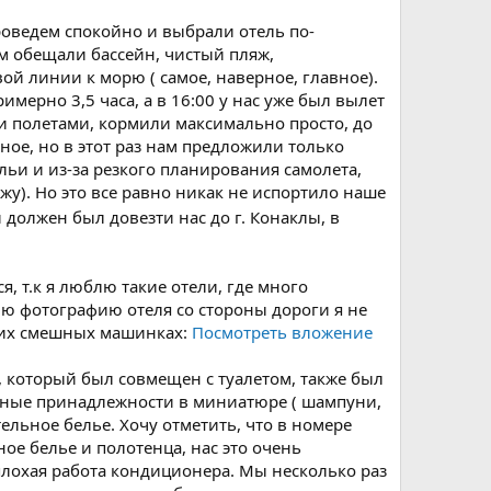
проведем спокойно и выбрали отель по-
ам обещали бассейн, чистый пляж,
ой линии к морю ( самое, наверное, главное).
мерно 3,5 часа, а в 16:00 у нас уже был вылет
ми полетами, кормили максимально просто, до
ное, но в этот раз нам предложили только
льи и из-за резкого планирования самолета,
у). Но это все равно никак не испортило наше
 должен был довезти нас до г. Конаклы, в
, т.к я люблю такие отели, где много
ию фотографию отеля со стороны дороги я не
аких смешных машинках:
Посмотреть вложение
, который был совмещен с туалетом, также был
ные принадлежности в миниатюре ( шампуни,
стельное белье. Хочу отметить, что в номере
ое белье и полотенца, нас это очень
лохая работа кондиционера. Мы несколько раз