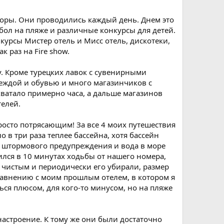
оры. Они проводились каждый день. Днем это
бол на пляже и различные конкурсы для детей.
курсы Мистер отель и Мисс отель, дискотеки,
 раз на Fire show.
у. Кроме турецких лавок с сувенирными
еждой и обувью и много магазинчиков с
хватало примерно часа, а дальше магазинов
телей.
росто потрясающим! За все 4 моих путешествия
 в три раза теплее бассейна, хотя бассейн
о штормового предупреждения и вода в море
лся в 10 минутах ходьбы от нашего номера,
но чистым и периодически его убирали, размер
сравнению с моим прошлым отелем, в котором я
ться плюсом, для кого-то минусом, но на пляже
астроение. К тому же они были достаточно