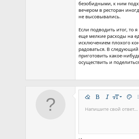
безобидными, к ним подх
вечером в ресторан иногд
не высовывались.
Если подводить итог, то я
еще мелкие расходы на ед
исключением плохого конд
радоваться. В следующий 
приготовить какое-нибудь
осуществить и поделиться
9
Удалить форматирован
Жирный
Курсив
Размер шр
Цвет 
До
10
Напишите свой ответ...
Arial
Шрифт
Вставить горизонтальну
Спойлер
Зачёркнутый
Код
Подчёркнутый
Одностроч
Однос
12
Book Antiqua
15
Courier New
18
Georgia