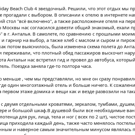
liday Beach Club 4 звездочный. Решили, что этот отдых мы 
не прогадали с выбором. В описании к отелю в интернете н
й стол "всё включено", а также расположение отеля на перв
до Москвы нас согласился довезти общий знакомый, ехали при
" в г. Анталья. В самолете, по сравнению с прошлыми мои
 и гарнир на выбор, а также хлеб с маслом и сыром и пирож
как потом выяснилось, была изменена схема полета до Анта
 переживали, что плотный обед пассажиров выскочит наруж
рта Антальи нас встретил гид и провел до автобуса, который
ель. Поездка заняла где-то полтора часа.
 меньше , чем мы представляли, но мне он сразу понравился
 где один многоэтажный отель и больше ничего. К сожален
а первом этаже домика и вещи как и везде развозили на т
 с двумя отдельными кроватями, зеркалом, тумбами, душем
ере и большой шкаф.В душевой были все необходимые ван
отенца для рук, лица, тела и ног ( всех по 2 шт), чистое по
ица приходила каждый день, также часто менялось постельн
нным и наверное самым значительным минусом являлась п