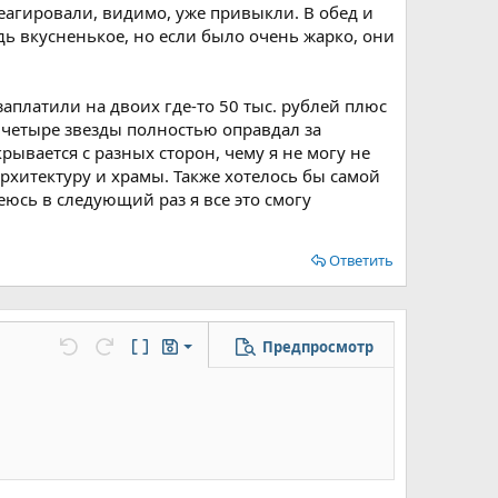
агировали, видимо, уже привыкли. В обед и
ь вкусненькое, но если было очень жарко, они
 заплатили на двоих где-то 50 тыс. рублей плюс
 четыре звезды полностью оправдал за
ывается с разных сторон, чему я не могу не
архитектуру и храмы. Также хотелось бы самой
юсь в следующий раз я все это смогу
Ответить
Предпросмотр
Сохранить черновик
цу
но...
Отменить
Повторить
Переключить режим работы редактора
Черновики
Удалить черновик