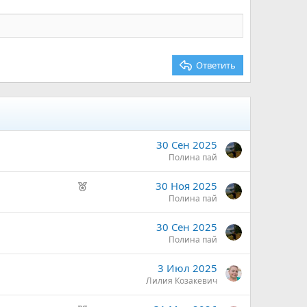
Ответить
30 Сен 2025
Полина пай
Р
30 Ноя 2025
е
Полина пай
к
30 Сен 2025
о
Полина пай
м
е
3 Июл 2025
н
Лилия Козакевич
д
у