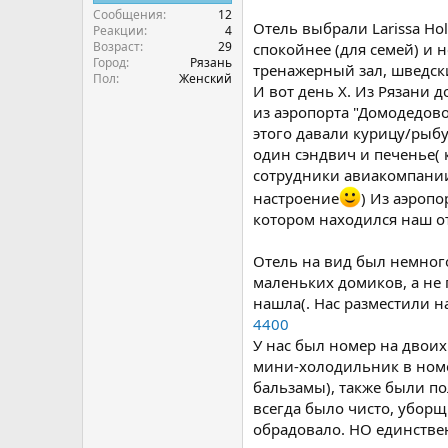
Сообщения
12
Отель выбрали Larissa Ho
Реакции
4
Возраст
29
спокойнее (для семей) и 
Город
Рязань
тренажерный зал, шведски
Пол
Женский
И вот день X. Из Рязани 
из аэропорта "Домодедово
этого давали курицу/рыбу
один сэндвич и печенье( 
сотрудники авиакомпании
настроение
) Из аэропо
котором находился наш от
Отель на вид был немного
маленьких домиков, а не
нашла(. Нас разместили н
4400
У нас был номер на двоих
мини-холодильник в ном
бальзамы), также были пол
всегда было чисто, уборщ
обрадовало. НО единстве