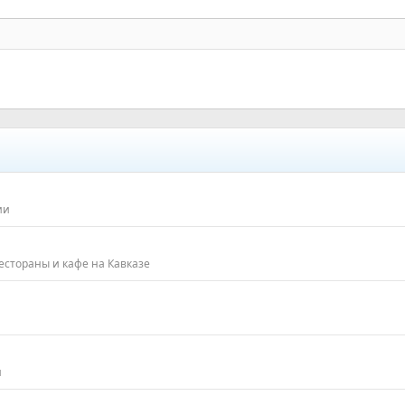
ии
естораны и кафе на Кавказе
и