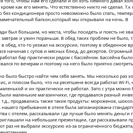
 того, чтобы нам его сделали и он хоть немного давал хо
 кроме как его менять. Что естественно никто не сделал. Т.к
 без кондиционера просто невозможно было спать, темпера
 замечательный балкон,который мы открывали на ночь. В
ади был большим, но места, чтобы посидеть и поесть не хва
завтрак и ужин пораньше. В обед таких проблем не было, т.
л в обед, кто-то уезжал на экскурсии, поэтому в обеденное 
все начиная с супов и мясных блюд, до десертов. Огромны
 работал бар практически рядом с бассейном. Бассейна был
вался по вечерам и поэтому на него было приятно смотреть 
но было быстро найти чем себя занять. Мы несколько раз х
ис, и плюсом было, что на ресепшене всегда работал Wi-Fi,
маленькой и он практически не работал. Зато с утра можно
 были маленькие магазинчики, где продавался разный инве
 т.д., продавались также такие продукты: мороженое, шокол
 нашего пребывания в отеле была запланирована стандартн
ва с отелем, рассказывали где лучше было менять деньги 
 приглашали на небольшие презентации, где рассказывали 
от раз не выбрали экскурсию из-за ограниченного бюджета, 
печатлением.