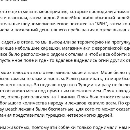
жно еще отметить мероприятия, которые проводили анимат
ая и взрослая, затем водный волейбол либо обычный волей
тельные шоу, юмористическое похожее на "КВН", затем кон
чера и последний день нашего пребывания в отеле выпал как
 сидеть в отеле, то мы выходили за территорию на прогулк
ли еще небольшие кафешки, магазинчики с европейской од
все было расположено рядом с отелем и чтобы все обойти 
пустынное поле и где - то вдалеке виднелись огни других о
 моих плюсов этого отеля заняло море и пляж. Море было п
 было самым теплым и чистым. Если сравнивать, то море было
лящего солнца. За неделю отдыха в Турции ни разу не был
то оставило меня под приятным впечатлением. Пляж находи
ранее, отель располагался на 1 линии. Пляж был относитель
 большого количества народу и лежаков хватало всем. По 
iday Beach лежаки были бесплатные. Для кого-то может оказа
мания представители турецких четвероногих друзей.
им животных, поэтому эти собачки только поднимали нам н