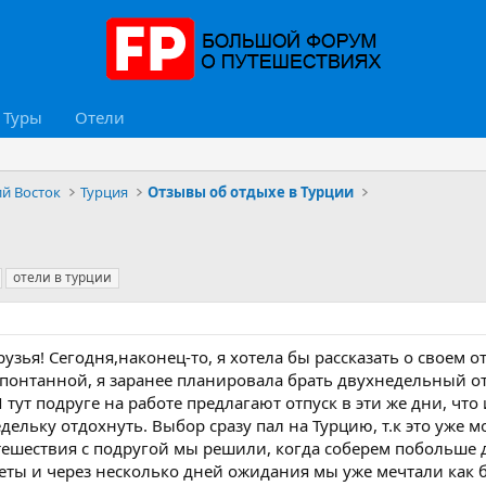
Туры
Отели
ий Восток
Турция
Отзывы об отдыхе в Турции
отели в турции
узья! Сегодня,наконец-то, я хотела бы рассказать о своем о
спонтанной, я заранее планировала брать двухнедельный отпу
 тут подруге на работе предлагают отпуск в эти же дни, что 
дельку отдохнуть. Выбор сразу пал на Турцию, т.к это уже мо
тешествия с подругой мы решили, когда соберем побольше 
ты и через несколько дней ожидания мы уже мечтали как б